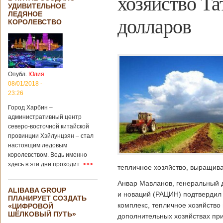
хозяйство Т
УДИВИТЕЛЬНОЕ
ЛЕДЯНОЕ
долларов
КОРОЛЕВСТВО
Опубл.
Юлия
08/01/2018 -
23:26
Город Харбин –
административный центр
северо-восточной китайской
провинции Хэйлунцзян – стал
настоящим ледовым
королевством. Ведь именно
здесь в эти дни проходит
>>>
тепличное хозяйство, выращива
Анвар Мавланов, генеральный 
ALIBABA GROUP
и новаций (РАЦИН) подтвердил 
ПЛАНИРУЕТ СОЗДАТЬ
комплекс, тепличное хозяйство
«ЦИФРОВОЙ
ШЁЛКОВЫЙ ПУТЬ»
дополнительных хозяйствах при