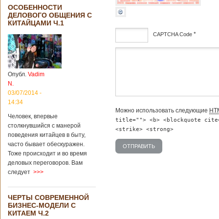
ОСОБЕННОСТИ
ДЕЛОВОГО ОБЩЕНИЯ С
КИТАЙЦАМИ Ч.1
*
CAPTCHA Code
дсф
Опубл.
Vadim
N.
03/07/2014 -
14:34
Можно использовать следующие
HT
Человек, впервые
title=""> <b> <blockquote cite
столкнувшийся с манерой
<strike> <strong>
поведения китайцев в быту,
часто бывает обескуражен.
Тоже происходит и во время
деловых переговоров. Вам
следует
>>>
ЧЕРТЫ СОВРЕМЕННОЙ
БИЗНЕС-МОДЕЛИ С
КИТАЕМ Ч.2