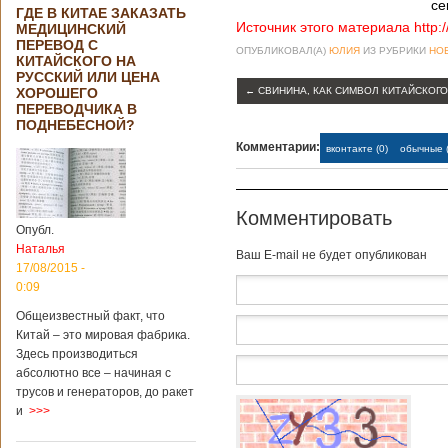
се
ГДЕ В КИТАЕ ЗАКАЗАТЬ
Источник этого материала http:
МЕДИЦИНСКИЙ
ПЕРЕВОД С
ОПУБЛИКОВАЛ(А)
ЮЛИЯ
ИЗ РУБРИКИ
НО
КИТАЙСКОГО НА
РУССКИЙ ИЛИ ЦЕНА
ХОРОШЕГО
←
СВИНИНА, КАК СИМВОЛ КИТАЙСКОГ
ПЕРЕВОДЧИКА В
ПОДНЕБЕСНОЙ?
Комментарии:
вконтакте (0)
обычные (
Комментировать
Опубл.
Наталья
Baш E-mail не будет опубликован
17/08/2015 -
0:09
Общеизвестный факт, что
Китай – это мировая фабрика.
Здесь производиться
абсолютно все – начиная с
трусов и генераторов, до ракет
и
>>>