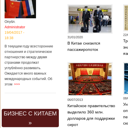
Опубл.
Administrator
19/04/2017 -
22/
31/01/2020
18:38
Тр
В Китае снизился
В текущем году всесторонние
зн
пассажиропоток
отношения и стратегическое
яз
партнерство между двумя
странами продолжат
углублённо развивать.
Ожидается много важных
международных событий. Об
этом
>>>
08/
06/07/2013
Ун
Китайское правительство
оп
выделило 360 млн.
БИЗНЕС С КИТАЕМ
пе
долларов для поддержки
»
ск
сирот