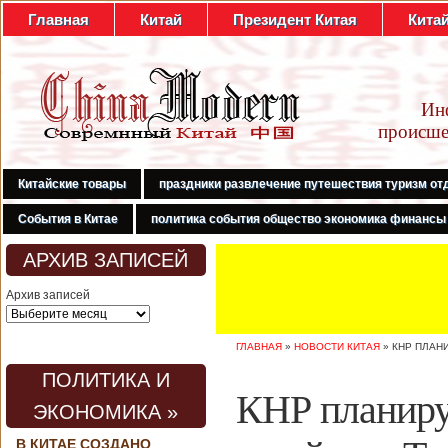
Главная
Китай
Президент Китая
Кита
Ин
происше
Китайские товары
праздники развлечение путешествия туризм от
События в Китае
политика события общество экономика финансы
АРХИВ ЗАПИСЕЙ
Архив записей
ГЛАВНАЯ
»
НОВОСТИ КИТАЯ
»
КНР ПЛАН
ПОЛИТИКА И
КНР планиру
ЭКОНОМИКА »
В КИТАЕ СОЗДАНО