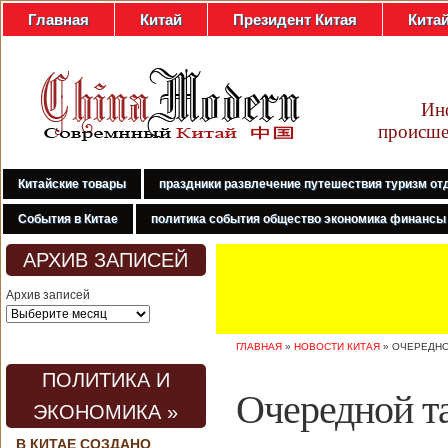
Главная
Китай
Президент Китая
Кита
Ин
происше
Китайские товары
праздники развлечение путешествия туризм от
События в Китае
политика события общество экономика финансы
АРХИВ ЗАПИСЕЙ
Архив записей
ГЛАВНАЯ
»
НОВОСТИ КИТАЯ
»
ОЧЕРЕДНО
ПОЛИТИКА И
Очередной т
ЭКОНОМИКА »
В КИТАЕ СОЗДАНО