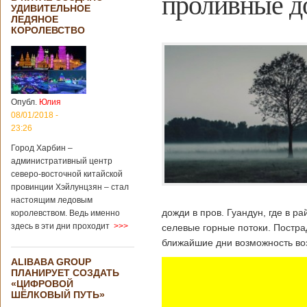
проливные д
УДИВИТЕЛЬНОЕ
ЛЕДЯНОЕ
КОРОЛЕВСТВО
Опубл.
Юлия
08/01/2018 -
23:26
Город Харбин –
административный центр
северо-восточной китайской
провинции Хэйлунцзян – стал
настоящим ледовым
дожди в пров. Гуандун, где в 
королевством. Ведь именно
здесь в эти дни проходит
>>>
селевые горные потоки. Постра
ближайшие дни возможность воз
ALIBABA GROUP
ПЛАНИРУЕТ СОЗДАТЬ
«ЦИФРОВОЙ
ШЁЛКОВЫЙ ПУТЬ»