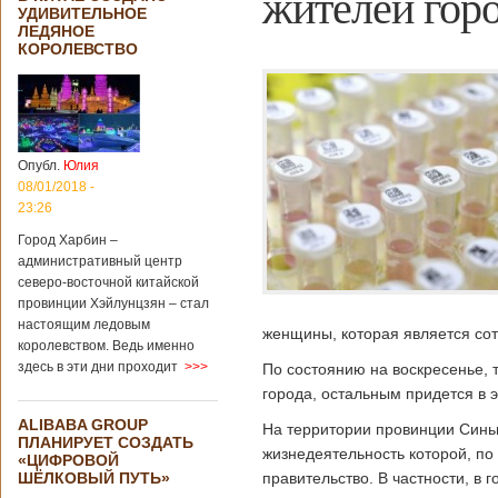
жителей гор
УДИВИТЕЛЬНОЕ
ЛЕДЯНОЕ
КОРОЛЕВСТВО
Опубл.
Юлия
08/01/2018 -
23:26
Город Харбин –
административный центр
северо-восточной китайской
провинции Хэйлунцзян – стал
настоящим ледовым
женщины, которая является со
королевством. Ведь именно
здесь в эти дни проходит
>>>
По состоянию на воскресенье, 
города, остальным придется в э
ALIBABA GROUP
На территории провинции Синь
ПЛАНИРУЕТ СОЗДАТЬ
жизнедеятельность которой, по
«ЦИФРОВОЙ
ШЁЛКОВЫЙ ПУТЬ»
правительство. В частности, в