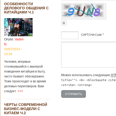
ОСОБЕННОСТИ
ДЕЛОВОГО ОБЩЕНИЯ С
КИТАЙЦАМИ Ч.1
*
CAPTCHA Code
Опубл.
Vadim
N.
дсф
03/07/2014 -
14:34
Человек, впервые
столкнувшийся с манерой
поведения китайцев в быту,
Можно использовать следующие
HT
часто бывает обескуражен.
title=""> <b> <blockquote cite
Тоже происходит и во время
<strike> <strong>
деловых переговоров. Вам
следует
>>>
ЧЕРТЫ СОВРЕМЕННОЙ
БИЗНЕС-МОДЕЛИ С
КИТАЕМ Ч.2