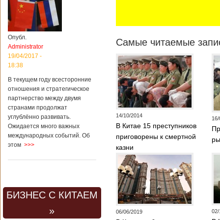
Опубл.
Самые читаемые запис
Administrator
19/04/2017 -
18:38
В текущем году всесторонние
отношения и стратегическое
партнерство между двумя
странами продолжат
14/10/2014
углублённо развивать.
16/
В Китае 15 преступников
Ожидается много важных
Пр
международных событий. Об
приговорены к смертной
ры
этом
>>>
казни
БИЗНЕС С КИТАЕМ
»
02/
06/06/2019