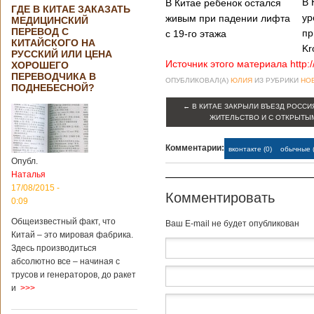
В 
В Китае ребенок остался
ГДЕ В КИТАЕ ЗАКАЗАТЬ
ур
живым при падении лифта
МЕДИЦИНСКИЙ
ПЕРЕВОД С
пр
с 19-го этажа
КИТАЙСКОГО НА
Kr
РУССКИЙ ИЛИ ЦЕНА
Источник этого материала http:
ХОРОШЕГО
ПЕРЕВОДЧИКА В
ОПУБЛИКОВАЛ(А)
ЮЛИЯ
ИЗ РУБРИКИ
НО
ПОДНЕБЕСНОЙ?
←
В КИТАЕ ЗАКРЫЛИ ВЪЕЗД РОССИ
ЖИТЕЛЬСТВО И С ОТКРЫТЫ
Комментарии:
вконтакте (0)
обычные (
Опубл.
Наталья
17/08/2015 -
Комментировать
0:09
Общеизвестный факт, что
Baш E-mail не будет опубликован
Китай – это мировая фабрика.
Здесь производиться
абсолютно все – начиная с
трусов и генераторов, до ракет
и
>>>