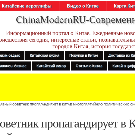
Китайские иероглифы
Видео о Китае
Карта Ки
ChinaModernRU-Современ
Информационный портал о Китае. Ежедневные ново
оисшествия сегодня, интересные статьи, познавательны
городов Китая, история государс
ризм отдых
Китайская кухня
Покупки в Китае
Доставка из К
инансы бизнес
Китайский юмор
Статьи о Китае
Китай в цифр
ЛАВНЫЙ СОВЕТНИК ПРОПАГАНДИРУЕТ В КИТАЕ МНОГОПАРТИЙНУЮ ПОЛИТИЧЕСКУЮ СИ
оветник пропагандирует в 