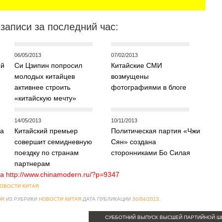
записи за последний час:
06/05/2013
07/02/2013
ей
Си Цзипин попросил
Китайские СМИ
молодых китайцев
возмущены
активнее строить
фотографиями в блоге
«китайскую мечту»
14/05/2013
10/11/2013
на
Китайский премьер
Политическая партия «Чжи
совершит семидневную
Сян» создана
поездку по странам
сторонниками Бо Силая
партнерам
а http://www.chinamodern.ru/?p=9347
ОВОСТИ КИТАЯ
OR
ИЗ РУБРИКИ
НОВОСТИ КИТАЯ
ДАТА ПУБЛИКАЦИИ
30/04/2013
.
СУББОТНИЙ ВЫПУСК ВЫСШЕЙ ПАРТИЙНОЙ 