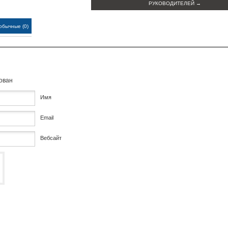
РУКОВОДИТЕЛЕЙ
→
обычные (0)
кован
Имя
Email
Вебсайт