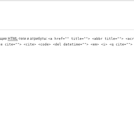
ющие
HTML
-теги и атрибуты:
<a href="" title=""> <abbr title=""> <acr
te cite=""> <cite> <code> <del datetime=""> <em> <i> <q cite="">