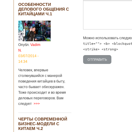
дсф
ОСОБЕННОСТИ
ДЕЛОВОГО ОБЩЕНИЯ С
КИТАЙЦАМИ Ч.1
Можно использовать следу
title=""> <b> <blockquo
Опубл.
Vadim
<strike> <strong>
N.
03/07/2014 -
14:34
Человек, впервые
столкнувшийся с манерой
поведения китайцев в быту,
часто бывает обескуражен.
Тоже происходит и во время
деловых переговоров. Вам
следует
>>>
ЧЕРТЫ СОВРЕМЕННОЙ
БИЗНЕС-МОДЕЛИ С
КИТАЕМ Ч.2