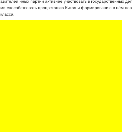
авителей иных партий активнее участвовать в государственных дел
ми способствовать процветанию Китая и формированию в нём нов
класса.