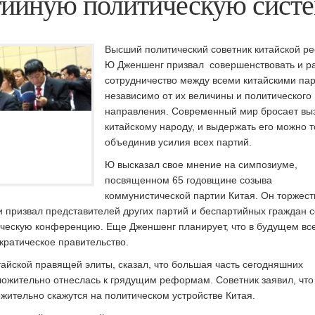
тийную политическую сист
Высший политический советник китайской ре
Ю Дженшенг призвал совершенствовать и ра
сотрудничество между всеми китайскими па
независимо от их величины и политического
направления. Современный мир бросает вы
китайскому народу, и выдержать его можно т
объединив усилия всех партий.
Ю высказал свое мнение на симпозиуме,
посвященном 65 годовщине созыва
коммунистической партии Китая. Он торжес
 призвал представителей других партий и беспартийных граждан с
ическую конференцию. Еще Дженшенг планирует, что в будущем вс
ратическое правительство.
тайской правящей элиты, сказал, что большая часть сегодняшних
ложительно отнеслась к грядущим реформам. Советник заявил, что
жительно скажутся на политическом устройстве Китая.