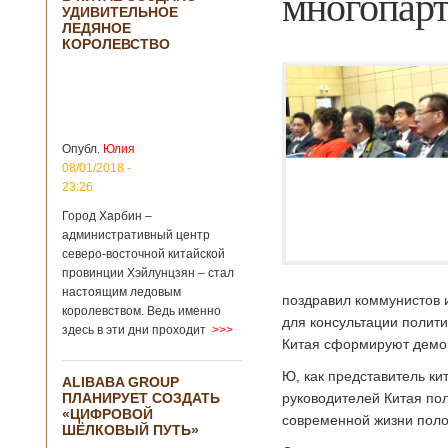
многопар
УДИВИТЕЛЬНОЕ
ЛЕДЯНОЕ
КОРОЛЕВСТВО
Опубл.
Юлия
08/01/2018 -
23:26
Город Харбин –
административный центр
северо-восточной китайской
провинции Хэйлунцзян – стал
настоящим ледовым
поздравил коммунистов и
королевством. Ведь именно
для консультации полит
здесь в эти дни проходит
>>>
Китая сформируют демок
Ю, как представитель ки
ALIBABA GROUP
ПЛАНИРУЕТ СОЗДАТЬ
руководителей Китая по
«ЦИФРОВОЙ
современной жизни поло
ШЁЛКОВЫЙ ПУТЬ»