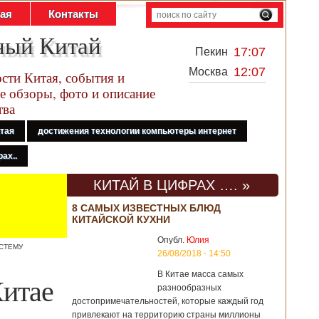
тая
Контакты
ный Китай
17:07
Пекин
12:07
Москва
сти Китая, события и
е обзоры, фото и описание
тва
итая
достижения технологии компьютеры интернет
ах..
КИТАЙ В ЦИФРАХ …. »
8 САМЫХ ИЗВЕСТНЫХ БЛЮД
КИТАЙСКОЙ КУХНИ
Опубл.
Юлия
СТЕМУ
26/08/2018 - 14:50
В Китае масса самых
Китае
разнообразных
достопримечательностей, которые каждый год
привлекают на территорию страны миллионы