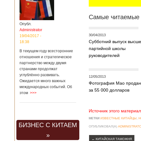
Самые читаемые 
Опубл.
Administrator
30/04/2013
19/04/2017 -
Субботний выпуск высш
18:38
партийной школы
В текущем году всесторонние
руководителей
отношения и стратегическое
партнерство между двумя
странами продолжат
углублённо развивать.
12/05/2013
Ожидается много важных
Фотография Мао прода
международных событий. Об
за 55 000 долларов
этом
>>>
Источник этого материал
МЕТКИ
ИЗВЕСТНЫЕ КИТАЙЦЫ
,
Н
БИЗНЕС С КИТАЕМ
ОПУБЛИКОВАЛ(А)
ADMINISTRAT
»
←
КИТАЙСКАЯ ТАМОЖНЯ