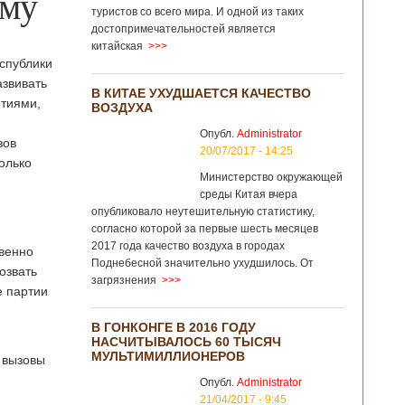
ему
туристов со всего мира. И одной из таких
достопримечательностей является
китайская
>>>
спублики
звивать
В КИТАЕ УХУДШАЕТСЯ КАЧЕСТВО
ртиями,
ВОЗДУХА
Опубл.
Administrator
зов
20/07/2017 - 14:25
олько
Министерство окружающей
среды Китая вчера
опубликовало неутешительную статистику,
согласно которой за первые шесть месяцев
2017 года качество воздуха в городах
твенно
Поднебесной значительно ухудшилось. От
озвать
загрязнения
>>>
е партии
В ГОНКОНГЕ В 2016 ГОДУ
НАСЧИТЫВАЛОСЬ 60 ТЫСЯЧ
МУЛЬТИМИЛЛИОНЕРОВ
 вызовы
Опубл.
Administrator
21/04/2017 - 9:45