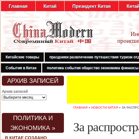
Главная
Китай
Президент Китая
Кита
Ин
происше
Китайские товары
праздники развлечение путешествия туризм от
События в Китае
политика события общество экономика финансы
АРХИВ ЗАПИСЕЙ
Архив записей
ГЛАВНАЯ
»
НОВОСТИ КИТАЯ
»
ЗА РАСПР
ПОЛИТИКА И
За распростр
ЭКОНОМИКА »
В КИТАЕ СОЗДАНО