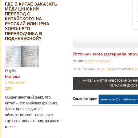
ГДЕ В КИТАЕ ЗАКАЗАТЬ
МЕДИЦИНСКИЙ
ПЕРЕВОД С
КИТАЙСКОГО НА
РУССКИЙ ИЛИ ЦЕНА
ХОРОШЕГО
ПЕРЕВОДЧИКА В
ПОДНЕБЕСНОЙ?
Источник этого материала http:
МЕТКИ
НОВОСТИ КИТАЯ
ОПУБЛИКОВАЛ(А)
ЮЛИЯ
ИЗ РУБРИКИ
НО
Опубл.
Наталья
←
ЖИТЕЛЬ КИТАЯ АРЕСТОВАН ЗА Н
17/08/2015 -
ИЗГНАНИЯ ДУХОВ
0:09
Общеизвестный факт, что
Комментарии:
вконтакте (0)
обычные (
Китай – это мировая фабрика.
Здесь производиться
абсолютно все – начиная с
трусов и генераторов, до ракет
и
>>>