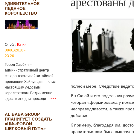
арестованы 
УДИВИТЕЛЬНОЕ
ЛЕДЯНОЕ
КОРОЛЕВСТВО
Опубл.
Юлия
08/01/2018 -
23:26
Город Харбин –
административный центр
северо-восточной китайской
провинции Хэйлунцзян – стал
полной мере. Следствие ведетс
настоящим ледовым
королевством. Ведь именно
Ян Сююй и его подельник разм
здесь в эти дни проходит
>>>
которая «формировала у польз
несправедливости, а также пр
ALIBABA GROUP
действия.
ПЛАНИРУЕТ СОЗДАТЬ
«ЦИФРОВОЙ
К примеру, благодаря им, дост
ШЁЛКОВЫЙ ПУТЬ»
правительством была выплачен