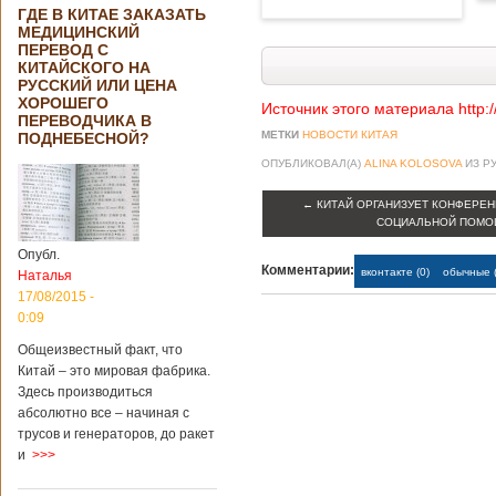
ГДЕ В КИТАЕ ЗАКАЗАТЬ
МЕДИЦИНСКИЙ
ПЕРЕВОД С
КИТАЙСКОГО НА
РУССКИЙ ИЛИ ЦЕНА
ХОРОШЕГО
Источник этого материала http:
ПЕРЕВОДЧИКА В
МЕТКИ
НОВОСТИ КИТАЯ
ПОДНЕБЕСНОЙ?
ОПУБЛИКОВАЛ(А)
ALINA KOLOSOVA
ИЗ Р
←
КИТАЙ ОРГАНИЗУЕТ КОНФЕРЕН
СОЦИАЛЬНОЙ ПОМ
Опубл.
Комментарии:
вконтакте (0)
обычные (
Наталья
17/08/2015 -
0:09
Общеизвестный факт, что
Китай – это мировая фабрика.
Здесь производиться
абсолютно все – начиная с
трусов и генераторов, до ракет
и
>>>