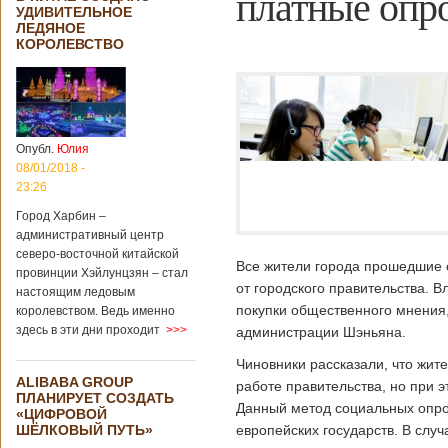
платные опр
УДИВИТЕЛЬНОЕ
ЛЕДЯНОЕ
КОРОЛЕВСТВО
Опубл.
Юлия
08/01/2018 -
23:26
Город Харбин –
административный центр
северо-восточной китайской
Все жители города прошедшие оп
провинции Хэйлунцзян – стал
от городского правительства. В
настоящим ледовым
покупки общественного мнения,
королевством. Ведь именно
здесь в эти дни проходит
>>>
администрации Шэньяна.
Чиновники рассказали, что жите
ALIBABA GROUP
работе правительства, но при 
ПЛАНИРУЕТ СОЗДАТЬ
Данный метод социальных опро
«ЦИФРОВОЙ
ШЁЛКОВЫЙ ПУТЬ»
европейских государств. В слу