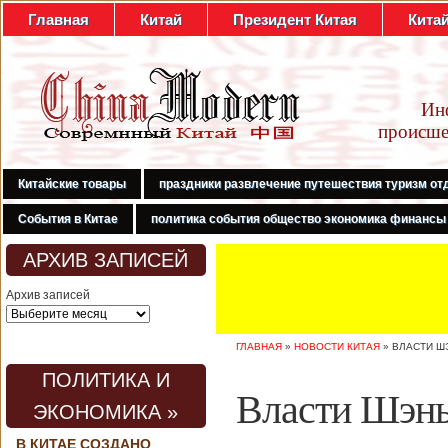
Главная
Китай
Президент Китая
Кита
Ин
происше
Китайские товары
праздники развлечение путешествия туризм от
События в Китае
политика события общество экономика финансы
АРХИВ ЗАПИСЕЙ
Архив записей
ГЛАВНАЯ
»
НОВОСТИ КИТАЯ
»
ВЛАСТИ Ш
ПОЛИТИКА И
Власти Шэнь
ЭКОНОМИКА »
В КИТАЕ СОЗДАНО