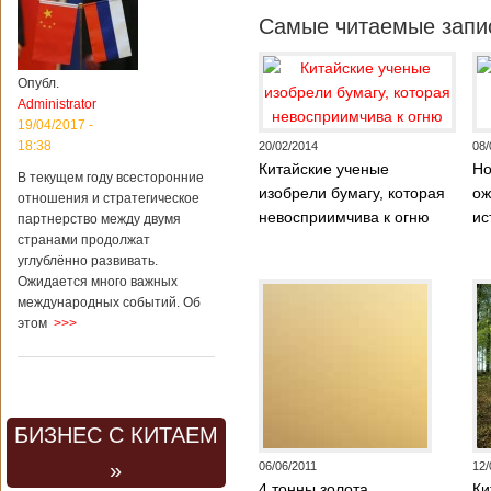
Самые читаемые запис
Опубл.
Administrator
19/04/2017 -
18:38
20/02/2014
08/
Китайские ученые
Но
В текущем году всесторонние
изобрели бумагу, которая
ож
отношения и стратегическое
невосприимчива к огню
ис
партнерство между двумя
странами продолжат
углублённо развивать.
Ожидается много важных
международных событий. Об
этом
>>>
БИЗНЕС С КИТАЕМ
»
06/06/2011
12/
4 тонны золота
Ки