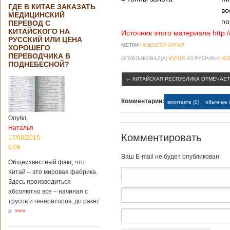
ГДЕ В КИТАЕ ЗАКАЗАТЬ
во
МЕДИЦИНСКИЙ
по
ПЕРЕВОД С
КИТАЙСКОГО НА
Источник этого материала http:
РУССКИЙ ИЛИ ЦЕНА
МЕТКИ
НОВОСТИ КИТАЯ
ХОРОШЕГО
ПЕРЕВОДЧИКА В
ОПУБЛИКОВАЛ(А)
ЮЛИЯ
ИЗ РУБРИКИ
НО
ПОДНЕБЕСНОЙ?
←
КИТАЙСКАЯ РЕСПУБЛИКА ОТМЕЧАЕТ
Комментарии:
вконтакте (0)
обычные (
Опубл.
Наталья
Комментировать
17/08/2015 -
0:09
Baш E-mail не будет опубликован
Общеизвестный факт, что
Китай – это мировая фабрика.
Здесь производиться
абсолютно все – начиная с
трусов и генераторов, до ракет
и
>>>