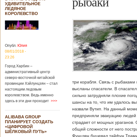
рыбаки
УДИВИТЕЛЬНОЕ
ЛЕДЯНОЕ
КОРОЛЕВСТВО
Опубл.
Юлия
08/01/2018 -
23:26
Город Харбин –
административный центр
северо-восточной китайской
три корабля. Связь с рыбаками
провинции Хэйлунцзян – стал
высланы спасатели. В спасател
настоящим ледовым
королевством. Ведь именно
сильно затрудняли плохие пого
здесь в эти дни проходит
>>>
шансы на то, что им удалось в
назвали Вутип. На данный моме
предприняли эвакуацию людей и
ALIBABA GROUP
ПЛАНИРУЕТ СОЗДАТЬ
страдает от мощных ураганов. 
«ЦИФРОВОЙ
общей сложности от него постр
ШЁЛКОВЫЙ ПУТЬ»
Фунцзян бушевал тайфун Трами