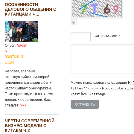
ОСОБЕННОСТИ
ДЕЛОВОГО ОБЩЕНИЯ С
КИТАЙЦАМИ Ч.1
*
CAPTCHA Code
Опубл.
Vadim
дсф
N.
03/07/2014 -
14:34
Человек, впервые
столкнувшийся с манерой
Можно использовать следующие
HT
поведения китайцев в быту,
часто бывает обескуражен.
title=""> <b> <blockquote cite
Тоже происходит и во время
<strike> <strong>
деловых переговоров. Вам
следует
>>>
ЧЕРТЫ СОВРЕМЕННОЙ
БИЗНЕС-МОДЕЛИ С
КИТАЕМ Ч.2