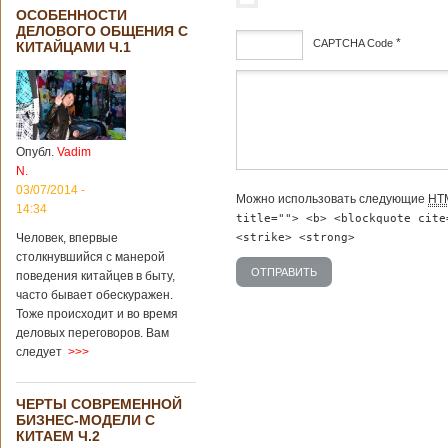
ОСОБЕННОСТИ
ДЕЛОВОГО ОБЩЕНИЯ С
*
CAPTCHA Code
КИТАЙЦАМИ Ч.1
дсф
Опубл.
Vadim
N.
03/07/2014 -
Можно использовать следующие
HT
14:34
title=""> <b> <blockquote cite
<strike> <strong>
Человек, впервые
столкнувшийся с манерой
поведения китайцев в быту,
часто бывает обескуражен.
Тоже происходит и во время
деловых переговоров. Вам
следует
>>>
ЧЕРТЫ СОВРЕМЕННОЙ
БИЗНЕС-МОДЕЛИ С
КИТАЕМ Ч.2