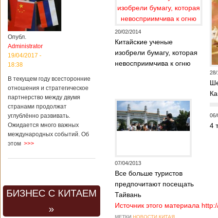
20/02/2014
Опубл.
Китайские ученые
Administrator
изобрели бумагу, которая
19/04/2017 -
невосприимчива к огню
18:38
28/
В текущем году всесторонние
Ше
отношения и стратегическое
Ка
партнерство между двумя
странами продолжат
углублённо развивать.
06/
Ожидается много важных
4 
международных событий. Об
этом
>>>
07/04/2013
Все больше туристов
предпочитают посещать
БИЗНЕС С КИТАЕМ
Тайвань
Источник этого материала http:
»
МЕТКИ
НОВОСТИ КИТАЯ