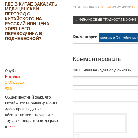
ГДЕ В КИТАЕ ЗАКАЗАТЬ
ОПУБЛИКОВАЛ(А)
ЮЛИЯ
ИЗ РУБРИКИ
НО
МЕДИЦИНСКИЙ
ПЕРЕВОД С
КИТАЙСКОГО НА
←
ФИНАНСОВЫЕ ТРУДНОСТИ В УХАНЕ
РУССКИЙ ИЛИ ЦЕНА
ХОРОШЕГО
ПЕРЕВОДЧИКА В
Комментарии:
вконтакте (0)
обычные (
ПОДНЕБЕСНОЙ?
Комментировать
Baш E-mail не будет опубликован
Опубл.
Наталья
17/08/2015 -
0:09
Общеизвестный факт, что
Китай – это мировая фабрика.
Здесь производиться
абсолютно все – начиная с
трусов и генераторов, до ракет
и
>>>