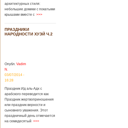
архитектурных стиля:
небольшие домики с покатыми
крышами вместе с
>>>
ПРАЗДНИКИ
НАРОДНОСТИ ХУЭЙ Ч.2
Опубл.
Vadim
N.
03/07/2014 -
16:28
Праздник Ид аль-Адх с
арабского переводится как
Праздник жертвоприношения
или праздник верности и
сыновнего уважения. Этот
праздничный день отмечается
на семидесятый
>>>