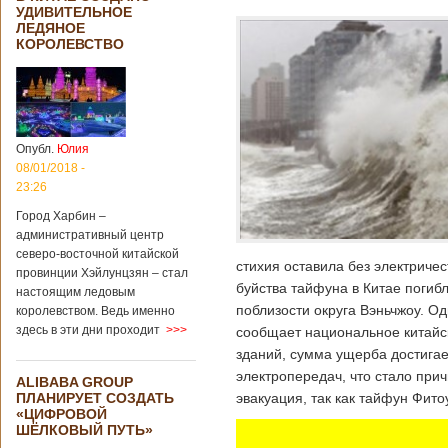
УДИВИТЕЛЬНОЕ
ЛЕДЯНОЕ
КОРОЛЕВСТВО
Опубл.
Юлия
08/01/2018 -
23:26
Город Харбин –
административный центр
северо-восточной китайской
стихия оставила без электричес
провинции Хэйлунцзян – стал
буйства тайфуна в Китае погибл
настоящим ледовым
поблизости округа Вэньчжоу. О
королевством. Ведь именно
здесь в эти дни проходит
>>>
сообщает национальное китайс
зданий, сумма ущерба достига
электропередач, что стало при
ALIBABA GROUP
ПЛАНИРУЕТ СОЗДАТЬ
эвакуация, так как тайфун Фит
«ЦИФРОВОЙ
ШЁЛКОВЫЙ ПУТЬ»