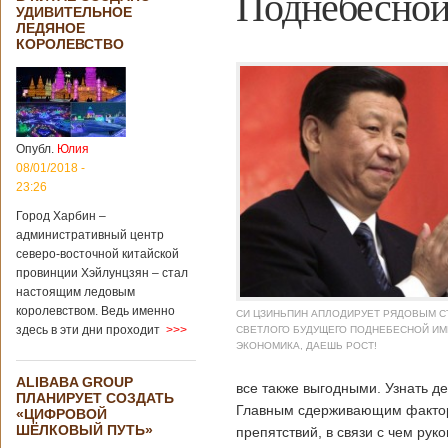
Поднебесной
УДИВИТЕЛЬНОЕ
ЛЕДЯНОЕ
КОРОЛЕВСТВО
Опубл.
Юлия
08/01/2018 -
23:26
Город Харбин –
административный центр
северо-восточной китайской
провинции Хэйлунцзян – стал
настоящим ледовым
королевством. Ведь именно
СИ ЦЗИНЬПИН АПЛОДИРУЕТ РЯДОВЫМ 
здесь в эти дни проходит
>>>
СВЕТЛОГО БУДУЩЕГО ПОДНЕБЕСНОЙ ИМ
ЭКОНОМИКА, ДАЕШЬ РОСТ!
ALIBABA GROUP
все также выгодными. Узнать де
ПЛАНИРУЕТ СОЗДАТЬ
Главным сдерживающим фактор
«ЦИФРОВОЙ
ШЁЛКОВЫЙ ПУТЬ»
препятствий, в связи с чем ру