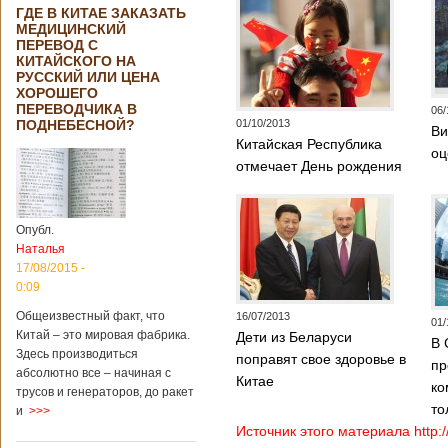
ГДЕ В КИТАЕ ЗАКАЗАТЬ
МЕДИЦИНСКИЙ
ПЕРЕВОД С
КИТАЙСКОГО НА
РУССКИЙ ИЛИ ЦЕНА
ХОРОШЕГО
ПЕРЕВОДЧИКА В
06/
ПОДНЕБЕСНОЙ?
01/10/2013
Ви
Китайская Республика
оц
отмечает День рождения
Опубл.
Наталья
17/08/2015 -
0:09
Общеизвестный факт, что
16/07/2013
01/
Китай – это мировая фабрика.
Дети из Беларуси
В 
Здесь производиться
поправят свое здоровье в
пр
абсолютно все – начиная с
Китае
ко
трусов и генераторов, до ракет
то
и
>>>
Источник этого материала http: