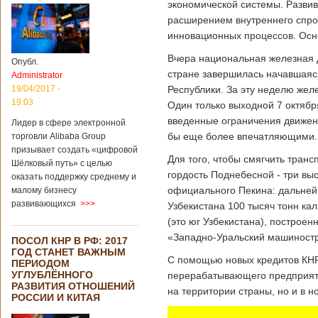
экономической системы. Развив
расширением внутреннего спр
инновационных процессов. Осн
Вчера национальная железная 
Опубл.
стране завершилась начавшаяс
Administrator
19/04/2017 -
Республики. За эту неделю же
19:03
Один только выходной 7 октябр
введенные ограничения движен
Лидер в сфере электронной
бы еще более впечатляющими.
торговли Alibaba Group
призывает создать «цифровой
Для того, чтобы смягчить тран
Шёлковый путь» с целью
гордость Поднебесной - три вы
оказать поддержку среднему и
официального Пекина: дальнейш
малому бизнесу
развивающихся
>>>
Узбекистана 100 тысяч тонн ка
(это юг Узбекистана), построе
«Западно-Уральский машиностр
ПОСОЛ КНР В РФ: 2017
ГОД СТАНЕТ ВАЖНЫМ
С помощью новых кредитов КНР
ПЕРИОДОМ
УГЛУБЛЁННОГО
перерабатывающего предприяти
РАЗВИТИЯ ОТНОШЕНИЙ
на территории страны, но и в н
РОССИИ И КИТАЯ