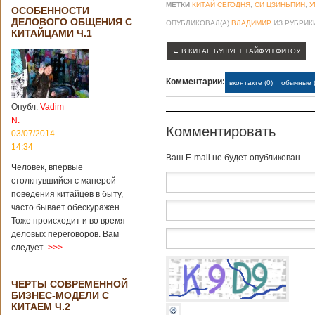
МЕТКИ
КИТАЙ СЕГОДНЯ
,
СИ ЦЗИНЬПИН
,
У
ОСОБЕННОСТИ
ДЕЛОВОГО ОБЩЕНИЯ С
ОПУБЛИКОВАЛ(А)
ВЛАДИМИР
ИЗ РУБРИ
КИТАЙЦАМИ Ч.1
←
В КИТАЕ БУШУЕТ ТАЙФУН ФИТОУ
Комментарии:
вконтакте (0)
обычные (
Опубл.
Vadim
N.
Комментировать
03/07/2014 -
14:34
Baш E-mail не будет опубликован
Человек, впервые
столкнувшийся с манерой
поведения китайцев в быту,
часто бывает обескуражен.
Тоже происходит и во время
деловых переговоров. Вам
следует
>>>
ЧЕРТЫ СОВРЕМЕННОЙ
БИЗНЕС-МОДЕЛИ С
КИТАЕМ Ч.2