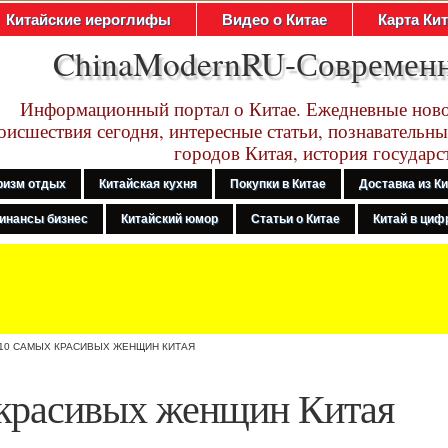
Китайские иероглифы
Видео о Китае
Карта Ки
ChinaModernRU-Современ
Информационный портал о Китае. Ежедневные ново
оисшествия сегодня, интересные статьи, познавательны
городов Китая, история государс
ризм отдых
Китайская кухня
Покупки в Китае
Доставка из К
инансы бизнес
Китайский юмор
Статьи о Китае
Китай в цифр
10 САМЫХ КРАСИВЫХ ЖЕНЩИН КИТАЯ
 красивых женщин Китая