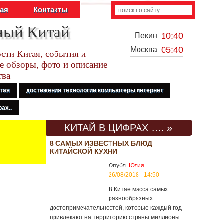
тая
Контакты
ный Китай
10:40
Пекин
05:40
Москва
сти Китая, события и
е обзоры, фото и описание
тва
итая
достижения технологии компьютеры интернет
ах..
КИТАЙ В ЦИФРАХ …. »
8 САМЫХ ИЗВЕСТНЫХ БЛЮД
КИТАЙСКОЙ КУХНИ
Опубл.
Юлия
26/08/2018 - 14:50
В Китае масса самых
разнообразных
достопримечательностей, которые каждый год
привлекают на территорию страны миллионы