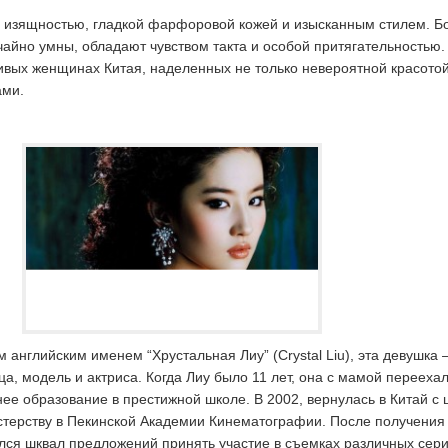
й изящностью, гладкой фарфоровой кожей и изысканным стилем. Б
чайно умны, обладают чувством такта и особой притягательностью
ивых женщинах Китая, наделенных не только невероятной красотой
ами.
м английским именем “Хрустальная Лиу” (Crystal Liu), эта девушка 
, модель и актриса. Когда Лиу было 11 лет, она с мамой переехал
нее образование в престижной школе. В 2002, вернулась в Китай с
стерству в Пекинской Академии Кинематографии. После получения
лся шквал предложений принять участие в съемках различных сери