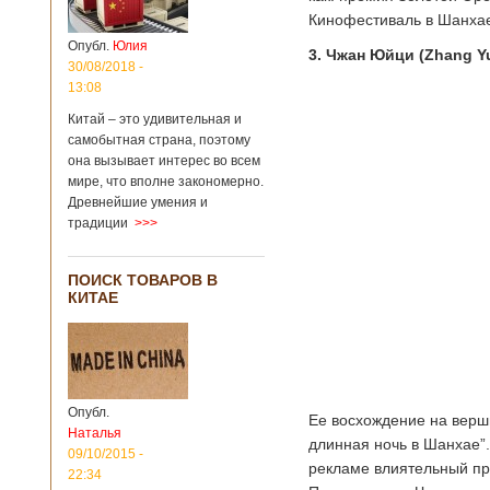
Кинофестиваль в Шанхае,
Опубл.
Юлия
3. Чжан Юйци (Zhang Y
30/08/2018 -
13:08
Китай – это удивительная и
самобытная страна, поэтому
она вызывает интерес во всем
мире, что вполне закономерно.
Древнейшие умения и
традиции
>>>
ПОИСК ТОВАРОВ В
КИТАЕ
Опубл.
Ее восхождение на верш
Наталья
длинная ночь в Шанхае”.
09/10/2015 -
рекламе влиятельный про
22:34