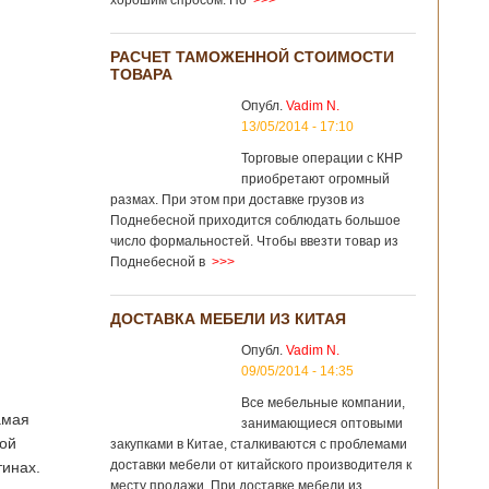
хорошим спросом. Но
>>>
РАСЧЕТ ТАМОЖЕННОЙ СТОИМОСТИ
ТОВАРА
Опубл.
Vadim N.
13/05/2014 - 17:10
Торговые операции с КНР
приобретают огромный
размах. При этом при доставке грузов из
Поднебесной приходится соблюдать большое
число формальностей. Чтобы ввезти товар из
Поднебесной в
>>>
ДОСТАВКА МЕБЕЛИ ИЗ КИТАЯ
Опубл.
Vadim N.
09/05/2014 - 14:35
Все мебельные компании,
амая
занимающиеся оптовыми
ной
закупками в Китае, сталкиваются с проблемами
доставки мебели от китайского производителя к
тинах.
месту продажи. При доставке мебели из