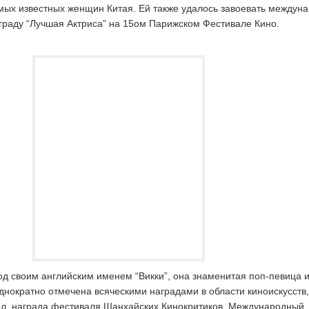
амых известных женщин Китая. Ей также удалось завоевать междун
аграду “Лучшая Актриса” на 15ом Парижском Фестивале Кино.
д своим английским именем “Викки”, она знаменитая поп-певица и
днократно отмечена всяческими наградами в области киноискусств
ел, награда фестиваля Шанхайских Кинокритиков, Международный