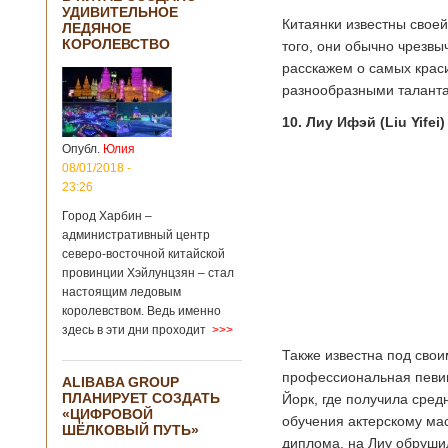
УДИВИТЕЛЬНОЕ
Китаянки известны свое
ЛЕДЯНОЕ
КОРОЛЕВСТВО
того, они обычно чрезвы
расскажем о самых крас
разнообразными талант
10. Лиу Ифэй (Liu Yifei)
Опубл.
Юлия
08/01/2018 -
23:26
Город Харбин –
административный центр
северо-восточной китайской
провинции Хэйлунцзян – стал
настоящим ледовым
королевством. Ведь именно
здесь в эти дни проходит
>>>
Также известна под свои
профессиональная певица
ALIBABA GROUP
ПЛАНИРУЕТ СОЗДАТЬ
Йорк, где получила сред
«ЦИФРОВОЙ
обучения актерскому ма
ШЁЛКОВЫЙ ПУТЬ»
диплома, на Лиу обруши