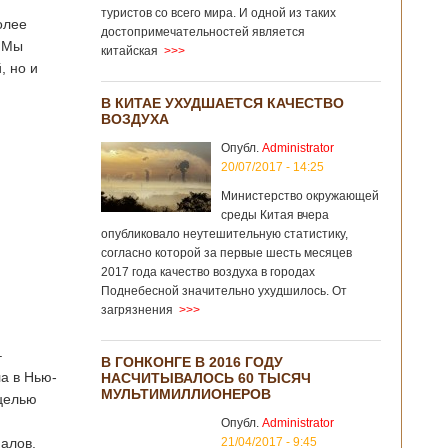
туристов со всего мира. И одной из таких
олее
достопримечательностей является
. Мы
китайская
>>>
, но и
В КИТАЕ УХУДШАЕТСЯ КАЧЕСТВО
ВОЗДУХА
Опубл.
Administrator
20/07/2017 - 14:25
Министерство окружающей
среды Китая вчера
опубликовало неутешительную статистику,
согласно которой за первые шесть месяцев
2017 года качество воздуха в городах
Поднебесной значительно ухудшилось. От
загрязнения
>>>
–
В ГОНКОНГЕ В 2016 ГОДУ
а в Нью-
НАСЧИТЫВАЛОСЬ 60 ТЫСЯЧ
МУЛЬТИМИЛЛИОНЕРОВ
 целью
Опубл.
Administrator
алов,
21/04/2017 - 9:45