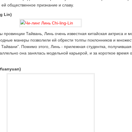
 ей общественное признание и славу.
g Lin)
ы провинции Тайвань, Линь очень известная китайская актриса и м
ородные манеры позволили ей обрести толпы поклонников и множес
 Тайвани”. Помимо этого, Линь - прилежная студентка, получивша
аллельно она занялась модельной карьерой, и за короткое время 
Yuanyuan)