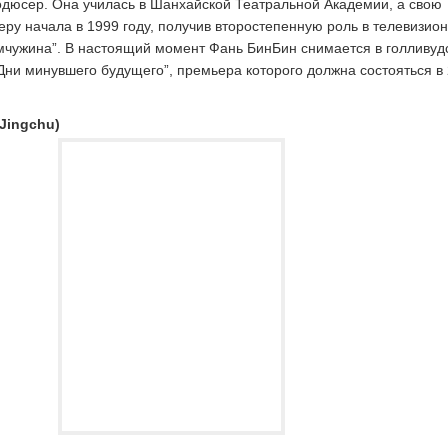
одюсер. Она училась в Шанхайской Театральной Академии, а свою
ру начала в 1999 году, получив второстепенную роль в телевизио
чужина”. В настоящий момент Фань БинБин снимается в голливуд
Дни минувшего будущего”, премьера которого должна состояться в
Jingchu)