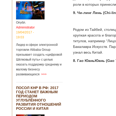
роли в которых принесли
9. Чи-линг Линь (Chi-lin
Опубл.
Administrator
Родом из Тайбей, столиц
19/04/2017 -
хрупкая красота и благ
19:03
титулов, например “Лицо
Лидер в сфере электронной
Бакалавра Искусств. Пар
торговли Alibaba Group
узнал весь Китай.
призывает создать «цифровой
Шёлковый путь» с целью
8. Гао ЮаньЮань (Gao 
оказать поддержку среднему и
малому бизнесу
развивающихся
>>>
ПОСОЛ КНР В РФ: 2017
ГОД СТАНЕТ ВАЖНЫМ
ПЕРИОДОМ
УГЛУБЛЁННОГО
РАЗВИТИЯ ОТНОШЕНИЙ
РОССИИ И КИТАЯ