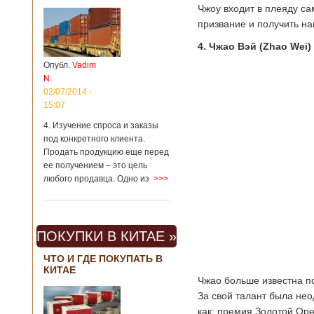
Чжоу входит в плеяду с
призвание и получить н
4. Чжао Вэй (Zhao Wei)
Опубл.
Vadim
N.
02/07/2014 -
15:07
4. Изучение спроса и заказы
под конкретного клиента.
Продать продукцию еще перед
ее получением – это цель
любого продавца. Одно из
>>>
ПОКУПКИ В КИТАЕ »
ЧТО И ГДЕ ПОКУПАТЬ В
КИТАЕ
Чжао больше известна по
За свой талант была нео
как: премия Золотой Ор