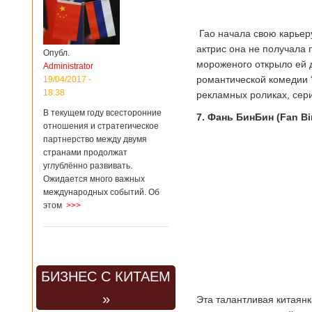
Гао начала свою карьеру
актрис она не получала 
Опубл.
мороженого открыло ей 
Administrator
романтической комедии 
19/04/2017 -
18:38
рекламных роликах, сер
В текущем году всесторонние
7. Фань БинБин (Fan Bi
отношения и стратегическое
партнерство между двумя
странами продолжат
углублённо развивать.
Ожидается много важных
международных событий. Об
этом
>>>
БИЗНЕС С КИТАЕМ
»
Эта талантливая китаянк