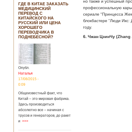
но также и успешный пр
ГДЕ В КИТАЕ ЗАКАЗАТЬ
профессиональную карье
МЕДИЦИНСКИЙ
ПЕРЕВОД С
сериале “Принцесса Жем
КИТАЙСКОГО НА
блокбастере “Люди Икс: 
РУССКИЙ ИЛИ ЦЕНА
году.
ХОРОШЕГО
ПЕРЕВОДЧИКА В
6. Чжан ЦзинЧу (Zhang 
ПОДНЕБЕСНОЙ?
Опубл.
Наталья
17/08/2015 -
0:09
Общеизвестный факт, что
Китай – это мировая фабрика.
Здесь производиться
абсолютно все – начиная с
трусов и генераторов, до ракет
и
>>>