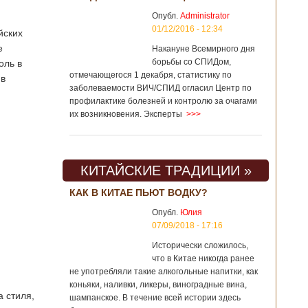
Опубл.
Administrator
01/12/2016 - 12:34
йских
е
Накануне Всемирного дня
борьбы со СПИДом,
оль в
отмечающегося 1 декабря, статистику по
 в
заболеваемости ВИЧ/СПИД огласил Центр по
профилактике болезней и контролю за очагами
их возникновения. Эксперты
>>>
КИТАЙСКИЕ ТРАДИЦИИ »
КАК В КИТАЕ ПЬЮТ ВОДКУ?
Опубл.
Юлия
07/09/2018 - 17:16
Исторически сложилось,
что в Китае никогда ранее
не употребляли такие алкогольные напитки, как
коньяки, наливки, ликеры, виноградные вина,
а стиля,
шампанское. В течение всей истории здесь