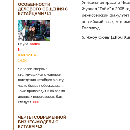
Уникальная красота Чжан
ОСОБЕННОСТИ
Журнал “Тайм” в 2005 го
ДЕЛОВОГО ОБЩЕНИЯ С
КИТАЙЦАМИ Ч.1
режиссерский факультет
английский язык, которы
Голливуд.
5. Чжоу Сюнь (Zhou Xu
Опубл.
Vadim
N.
03/07/2014 -
14:34
Человек, впервые
столкнувшийся с манерой
поведения китайцев в быту,
часто бывает обескуражен.
Тоже происходит и во время
деловых переговоров. Вам
следует
>>>
ЧЕРТЫ СОВРЕМЕННОЙ
БИЗНЕС-МОДЕЛИ С
КИТАЕМ Ч.2