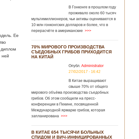
В Гонконге в прошлом году
проживало около 60 тысяч
мультимиллионеров, чьи активы оцениваются в
10 млн гонконгских долларов и более, что в
перерасчёте в американские
>>>
одель. Ее
тво
70% МИРОВОГО ПРОИЗВОДСТВА
я диплом
СЪЕДОБНЫХ ГРИБОВ ПРИХОДИТСЯ
о ней
НА КИТАЙ
Опубл.
Administrator
27/02/2017 - 16:42
В Китае выращивают
свыше 70% от общего
мирового объёма производства съедобных
грибов. Об этом сообщили на пресс-
конференции в Пекине, посвященной
Международной ярмарке грибов, которая
запланирована
>>>
В КИТАЕ 654 ТЫСЯЧИ БОЛЬНЫХ
СПИДОМ И ВИЧ-ИНФИЦИРОВАННЫХ