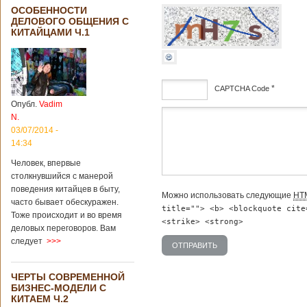
ОСОБЕННОСТИ
ДЕЛОВОГО ОБЩЕНИЯ С
КИТАЙЦАМИ Ч.1
*
CAPTCHA Code
Опубл.
Vadim
дсф
N.
03/07/2014 -
14:34
Человек, впервые
столкнувшийся с манерой
поведения китайцев в быту,
Можно использовать следующие
HT
часто бывает обескуражен.
title=""> <b> <blockquote cite
Тоже происходит и во время
<strike> <strong>
деловых переговоров. Вам
следует
>>>
ЧЕРТЫ СОВРЕМЕННОЙ
БИЗНЕС-МОДЕЛИ С
КИТАЕМ Ч.2