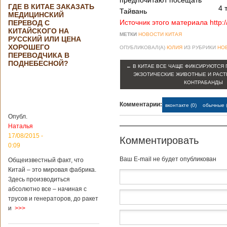
предпочитают посещать
ГДЕ В КИТАЕ ЗАКАЗАТЬ
4 
Тайвань
МЕДИЦИНСКИЙ
Источник этого материала http:
ПЕРЕВОД С
КИТАЙСКОГО НА
МЕТКИ
НОВОСТИ КИТАЯ
РУССКИЙ ИЛИ ЦЕНА
ХОРОШЕГО
ОПУБЛИКОВАЛ(А)
ЮЛИЯ
ИЗ РУБРИКИ
НО
ПЕРЕВОДЧИКА В
ПОДНЕБЕСНОЙ?
←
В КИТАЕ ВСЕ ЧАЩЕ ФИКСИРУЮТСЯ
ЭКЗОТИЧЕСКИЕ ЖИВОТНЫЕ И РАСТ
КОНТРАБАНДЫ
Комментарии:
вконтакте (0)
обычные (
Опубл.
Наталья
17/08/2015 -
Комментировать
0:09
Baш E-mail не будет опубликован
Общеизвестный факт, что
Китай – это мировая фабрика.
Здесь производиться
абсолютно все – начиная с
трусов и генераторов, до ракет
и
>>>