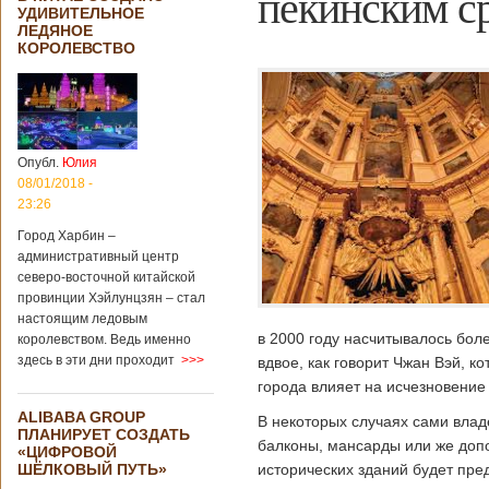
пекинским с
УДИВИТЕЛЬНОЕ
ЛЕДЯНОЕ
КОРОЛЕВСТВО
Опубл.
Юлия
08/01/2018 -
23:26
Город Харбин –
административный центр
северо-восточной китайской
провинции Хэйлунцзян – стал
настоящим ледовым
в 2000 году насчитывалось бол
королевством. Ведь именно
здесь в эти дни проходит
>>>
вдвое, как говорит Чжан Вэй, 
города влияет на исчезновение 
ALIBABA GROUP
В некоторых случаях сами влад
ПЛАНИРУЕТ СОЗДАТЬ
балконы, мансарды или же доп
«ЦИФРОВОЙ
ШЁЛКОВЫЙ ПУТЬ»
исторических зданий будет пре