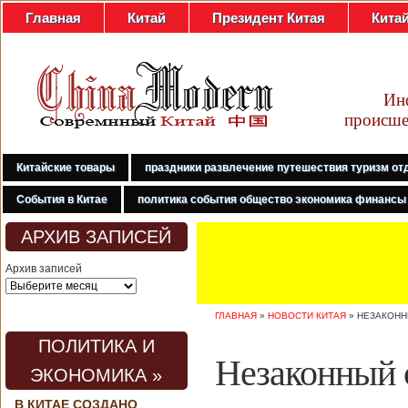
Главная
Китай
Президент Китая
Кита
Ин
происше
Китайские товары
праздники развлечение путешествия туризм от
События в Китае
политика события общество экономика финансы
АРХИВ ЗАПИСЕЙ
Архив записей
ГЛАВНАЯ
»
НОВОСТИ КИТАЯ
»
НЕЗАКОНН
ПОЛИТИКА И
Незаконный 
ЭКОНОМИКА »
В КИТАЕ СОЗДАНО