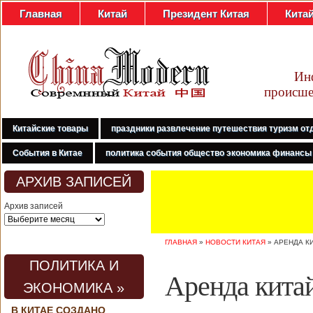
Главная
Китай
Президент Китая
Кита
Ин
происше
Китайские товары
праздники развлечение путешествия туризм от
События в Китае
политика события общество экономика финансы
АРХИВ ЗАПИСЕЙ
Архив записей
ГЛАВНАЯ
»
НОВОСТИ КИТАЯ
»
АРЕНДА К
ПОЛИТИКА И
Аренда кита
ЭКОНОМИКА »
В КИТАЕ СОЗДАНО