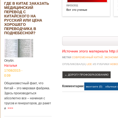
ГДЕ В КИТАЕ ЗАКАЗАТЬ
09/03/2011
МЕДИЦИНСКИЙ
Вот это ученые
ПЕРЕВОД С
КИТАЙСКОГО НА
РУССКИЙ ИЛИ ЦЕНА
ХОРОШЕГО
ПЕРЕВОДЧИКА В
ПОДНЕБЕСНОЙ?
Источник этого материала http:
МЕТКИ
СОВРЕМЕННЫЙ КИТАЙ
,
ЭКОНОМИ
Опубл.
ОПУБЛИКОВАЛ(А)
LEE
ИЗ РУБРИКИ
НОВО
Наталья
17/08/2015 -
←
ДОРОГУ ПРОФОБРАЗОВАНИЮ
0:09
Общеизвестный факт, что
Комментарии:
вконтакте (0)
обычные (
Китай – это мировая фабрика.
Здесь производиться
абсолютно все – начиная с
трусов и генераторов, до ракет
и
>>>