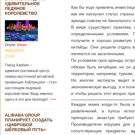
УДИВИТЕЛЬНОЕ
Как бы еще привлечь инвестиции
ЛЕДЯНОЕ
КОРОЛЕВСТВО
как им наскучил статус стран
аренда совсем не банального т
В мире существует практика, 
определенными условиями. П
получили и хорошо развитую 
Опубл.
Юлия
китайцы. Они решили отдать в
08/01/2018 -
являются не заселенными.
23:26
По условиям срок аренды остро
Город Харбин –
обязан быть китайцем, но он 
административный центр
территории, например, туризм,
северо-восточной китайской
Но многие эксперты видят в
провинции Хэйлунцзян – стал
экономическую выгоду, а и пол
настоящим ледовым
и чтобы решить этот вопрос пр
королевством. Ведь именно
здесь в эти дни проходит
>>>
Каждая мама когда-то была м
развлечений, а пупсы испо
ALIBABA GROUP
принцессы, зачастую требуют
ПЛАНИРУЕТ СОЗДАТЬ
Производители игрушек для д
«ЦИФРОВОЙ
ШЁЛКОВЫЙ ПУТЬ»
сопутствующие предметы:
о