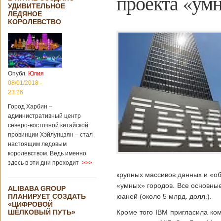
проекта «умн
УДИВИТЕЛЬНОЕ
ЛЕДЯНОЕ
КОРОЛЕВСТВО
Опубл.
Юлия
08/01/2018 -
23:26
Город Харбин –
административный центр
северо-восточной китайской
провинции Хэйлунцзян – стал
настоящим ледовым
королевством. Ведь именно
здесь в эти дни проходит
>>>
крупных массивов данных и «о
«умных» городов. Все основны
ALIBABA GROUP
ПЛАНИРУЕТ СОЗДАТЬ
юаней (около 5 млрд. долл.).
«ЦИФРОВОЙ
ШЁЛКОВЫЙ ПУТЬ»
Кроме того IBM пригласила ко