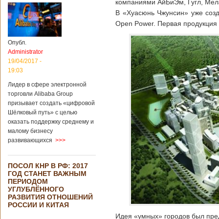
компаниями АйБиЭм, Гугл, Мел
В «Хуасюнь Чжунсин» уже созд
Open Power. Первая продукция 
Опубл.
Administrator
19/04/2017 -
19:03
Лидер в сфере электронной
торговли Alibaba Group
призывает создать «цифровой
Шёлковый путь» с целью
оказать поддержку среднему и
малому бизнесу
развивающихся
>>>
ПОСОЛ КНР В РФ: 2017
ГОД СТАНЕТ ВАЖНЫМ
ПЕРИОДОМ
УГЛУБЛЁННОГО
РАЗВИТИЯ ОТНОШЕНИЙ
РОССИИ И КИТАЯ
Идея «умных» городов был пред