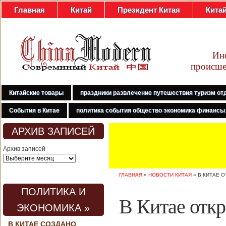
Главная
Китай
Президент Китая
Кита
Ин
происше
Китайские товары
праздники развлечение путешествия туризм от
События в Китае
политика события общество экономика финансы
АРХИВ ЗАПИСЕЙ
Архив записей
ГЛАВНАЯ
»
НОВОСТИ КИТАЯ
»
В КИТАЕ 
ПОЛИТИКА И
В Китае откр
ЭКОНОМИКА »
В КИТАЕ СОЗДАНО