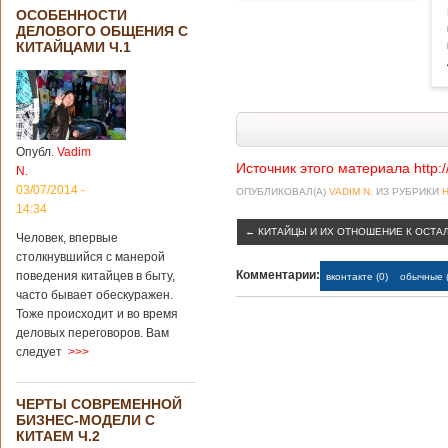
ОСОБЕННОСТИ
ДЕЛОВОГО ОБЩЕНИЯ С
КИТАЙЦАМИ Ч.1
Опубл.
Vadim
Источник этого материала http:
N.
03/07/2014 -
ОПУБЛИКОВАЛ(А)
VADIM N.
ИЗ РУБРИКИ
14:34
←
КИТАЙЦЫ И ИХ ОТНОШЕНИЕ К ОСТА
Человек, впервые
столкнувшийся с манерой
Комментарии:
поведения китайцев в быту,
вконтакте (0)
обычные (
часто бывает обескуражен.
Тоже происходит и во время
деловых переговоров. Вам
следует
>>>
ЧЕРТЫ СОВРЕМЕННОЙ
БИЗНЕС-МОДЕЛИ С
КИТАЕМ Ч.2