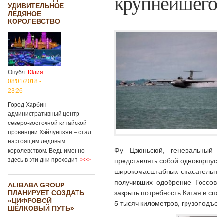
крупнейшего
УДИВИТЕЛЬНОЕ
ЛЕДЯНОЕ
КОРОЛЕВСТВО
Опубл.
Юлия
08/01/2018 -
23:26
Город Харбин –
административный центр
северо-восточной китайской
провинции Хэйлунцзян – стал
настоящим ледовым
Фу Цзюньсюй, генеральный 
королевством. Ведь именно
здесь в эти дни проходит
>>>
представлять собой однокорпу
широкомасштабных спасательны
получивших одобрение Госсов
ALIBABA GROUP
ПЛАНИРУЕТ СОЗДАТЬ
закрыть потребность Китая в с
«ЦИФРОВОЙ
5 тысяч километров, грузоподъ
ШЁЛКОВЫЙ ПУТЬ»