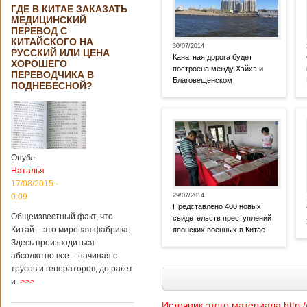
ГДЕ В КИТАЕ ЗАКАЗАТЬ
МЕДИЦИНСКИЙ
ПЕРЕВОД С
КИТАЙСКОГО НА
30/07/2014
РУССКИЙ ИЛИ ЦЕНА
Канатная дорога будет
ХОРОШЕГО
построена между Хэйхэ и
ПЕРЕВОДЧИКА В
Благовещенском
ПОДНЕБЕСНОЙ?
Опубл.
Наталья
17/08/2015 -
29/07/2014
0:09
Представлено 400 новых
Общеизвестный факт, что
свидетельств преступлений
Китай – это мировая фабрика.
японских военных в Китае
Здесь производиться
абсолютно все – начиная с
трусов и генераторов, до ракет
и
>>>
Источник этого материала http: