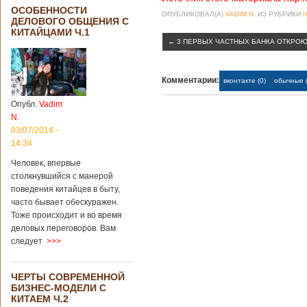
ОСОБЕННОСТИ
ОПУБЛИКОВАЛ(А)
VADIM N.
ИЗ РУБРИКИ
ДЕЛОВОГО ОБЩЕНИЯ С
КИТАЙЦАМИ Ч.1
←
3 ПЕРВЫХ ЧАСТНЫХ БАНКА ОТКРОЮ
Комментарии:
вконтакте (0)
обычные (
Опубл.
Vadim
N.
03/07/2014 -
14:34
Человек, впервые
столкнувшийся с манерой
поведения китайцев в быту,
часто бывает обескуражен.
Тоже происходит и во время
деловых переговоров. Вам
следует
>>>
ЧЕРТЫ СОВРЕМЕННОЙ
БИЗНЕС-МОДЕЛИ С
КИТАЕМ Ч.2