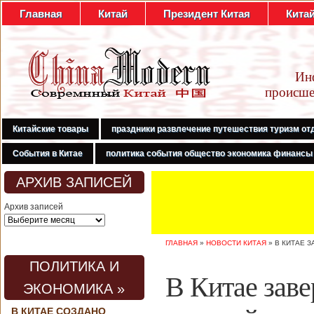
Главная
Китай
Президент Китая
Кита
Ин
происше
Китайские товары
праздники развлечение путешествия туризм от
События в Китае
политика события общество экономика финансы
АРХИВ ЗАПИСЕЙ
Архив записей
ГЛАВНАЯ
»
НОВОСТИ КИТАЯ
»
В КИТАЕ 
ПОЛИТИКА И
В Китае зав
ЭКОНОМИКА »
В КИТАЕ СОЗДАНО