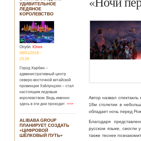
«Ночи пе
УДИВИТЕЛЬНОЕ
ЛЕДЯНОЕ
КОРОЛЕВСТВО
Опубл.
Юлия
08/01/2018 -
23:26
Город Харбин –
административный центр
северо-восточной китайской
провинции Хэйлунцзян – стал
настоящим ледовым
Автор назвал спектакль
королевством. Ведь именно
здесь в эти дни проходит
>>>
18м столетии в небольш
обладает ночь перед Ро
ALIBABA GROUP
Благодаря представлен
ПЛАНИРУЕТ СОЗДАТЬ
русском языке, смогли 
«ЦИФРОВОЙ
ШЁЛКОВЫЙ ПУТЬ»
также теснее познакоми