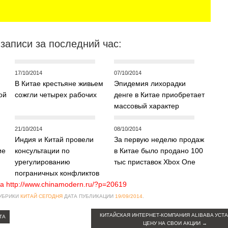
записи за последний час:
17/10/2014
07/10/2014
В Китае крестьяне живьем
Эпидемия лихорадки
ой
сожгли четырех рабочих
денге в Китае приобретает
массовый характер
21/10/2014
08/10/2014
Индия и Китай провели
За первую неделю продаж
ие
консультации по
в Китае было продано 100
урегулированию
тыс приставок Xbox One
пограничных конфликтов
а http://www.chinamodern.ru/?p=20619
РУБРИКИ
КИТАЙ СЕГОДНЯ
ДАТА ПУБЛИКАЦИИ
19/09/2014
.
КИТАЙСКАЯ ИНТЕРНЕТ-КОМПАНИЯ ALIBABA УСТ
ТА
ЦЕНУ НА СВОИ АКЦИИ
→