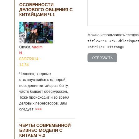
ОСОБЕННОСТИ
ДЕЛОВОГО ОБЩЕНИЯ С
КИТАЙЦАМИ Ч.1
Можно использовать следу
title=""> <b> <blockquo
<strike> <strong>
Опубл.
Vadim
N.
03/07/2014 -
14:34
Человек, впервые
столкнувшийся с манерой
поведения китайцев в быту,
часто бывает обескуражен.
Тоже происходит и во время
деловых переговоров. Вам
следует
>>>
ЧЕРТЫ СОВРЕМЕННОЙ
БИЗНЕС-МОДЕЛИ С
КИТАЕМ Ч.2