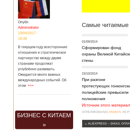
Опубл.
Самые читаемые 
Administrator
19/04/2017 -
18:38
01/09/2014
В текущем году всесторонние
Сформирован фонд
отношения и стратегическое
охраны Великой Китайск
партнерство между двумя
стены
странами продолжат
углублённо развивать.
15/10/2014
Ожидается много важных
При разгоне
международных событий. Об
этом
>>>
протестующих гонконгск
полицейские превысили
полномочия
Источник этого материал
ОПУБЛИКОВАЛ(А)
VADIM N.
ИЗ 
БИЗНЕС С КИТАЕМ
»
←
ALIEXPRESS – ЗАКАЗ, ОПЛА