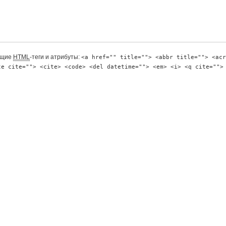
ющие
HTML
-теги и атрибуты:
<a href="" title=""> <abbr title=""> <acr
te cite=""> <cite> <code> <del datetime=""> <em> <i> <q cite="">