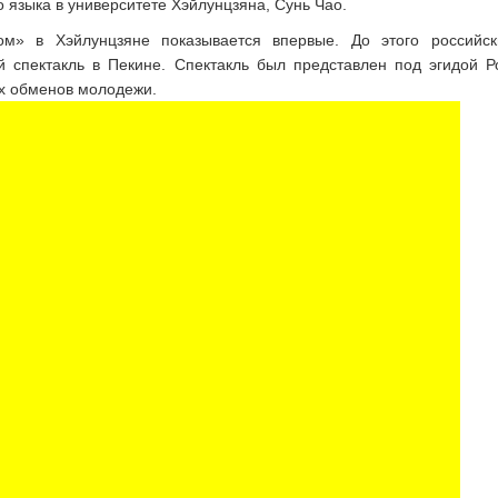
 языка в университете Хэйлунцзяна, Сунь Чао.
ом» в Хэйлунцзяне показывается впервые. До этого российск
 спектакль в Пекине. Спектакль был представлен под эгидой Р
х обменов молодежи.