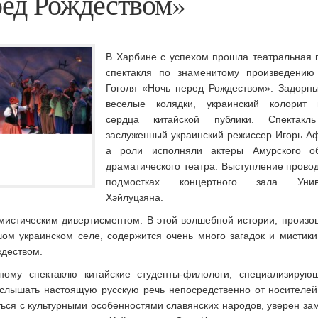
ред Рождеством»
В Харбине с успехом прошла театральная 
спектакля по знаменитому произведению
Гоголя «Ночь перед Рождеством». Задорны
веселые колядки, украинский колорит 
сердца китайской публики.
Спектакл
заслуженный украинский режиссер Игорь А
а роли исполняли актеры Амурского об
драматического театра. Выступление прово
подмостках концертного зала Униве
Хэйлуцзяна.
 мистическим дивертисментом. В этой волшебной истории, произ
ом украинском селе, содержится очень много загадок и мистики
ждеством.
ному спектаклю китайские студенты-филологи, специализирую
услышать настоящую русскую речь непосредственно от носителей
ться с культурными особенностями славянских народов, уверен за