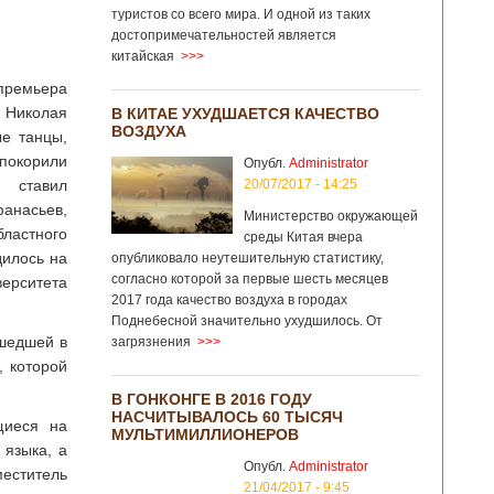
туристов со всего мира. И одной из таких
достопримечательностей является
китайская
>>>
премьера
 Николая
В КИТАЕ УХУДШАЕТСЯ КАЧЕСТВО
ВОЗДУХА
е танцы,
покорили
Опубл.
Administrator
ь ставил
20/07/2017 - 14:25
фанасьев,
Министерство окружающей
ластного
среды Китая вчера
дилось на
опубликовало неутешительную статистику,
согласно которой за первые шесть месяцев
рситета
2017 года качество воздуха в городах
Поднебесной значительно ухудшилось. От
ошедшей в
загрязнения
>>>
, которой
В ГОНКОНГЕ В 2016 ГОДУ
НАСЧИТЫВАЛОСЬ 60 ТЫСЯЧ
щиеся на
МУЛЬТИМИЛЛИОНЕРОВ
 языка, а
Опубл.
Administrator
меститель
21/04/2017 - 9:45