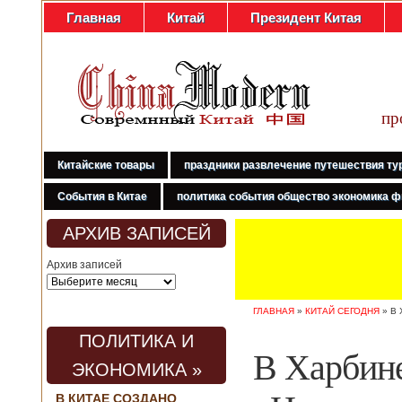
Главная
Китай
Президент Китая
пр
Китайские товары
праздники развлечение путешествия ту
События в Китае
политика события общество экономика ф
АРХИВ ЗАПИСЕЙ
Архив записей
ГЛАВНАЯ
»
КИТАЙ СЕГОДНЯ
»
В
ПОЛИТИКА И
В Харбине
ЭКОНОМИКА »
В КИТАЕ СОЗДАНО