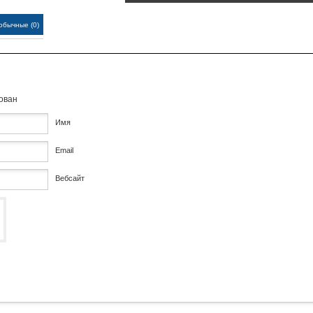
обычные (0)
кован
Имя
Email
Вебсайт