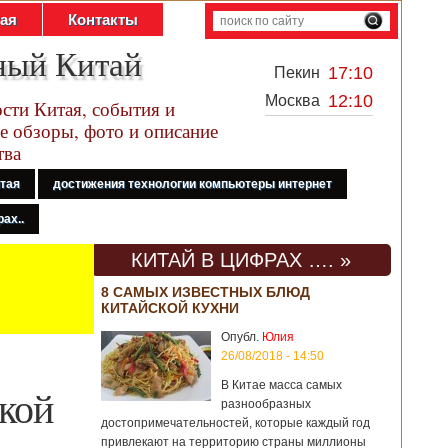
тая
Контакты
ный Китай
17:10
Пекин
12:10
Москва
сти Китая, события и
е обзоры, фото и описание
тва
итая
достижения технологии компьютеры интернет
ах..
КИТАЙ В ЦИФРАХ …. »
8 САМЫХ ИЗВЕСТНЫХ БЛЮД
КИТАЙСКОЙ КУХНИ
Опубл.
Юлия
26/08/2018 - 14:50
В Китае масса самых
кой
разнообразных
достопримечательностей, которые каждый год
привлекают на территорию страны миллионы