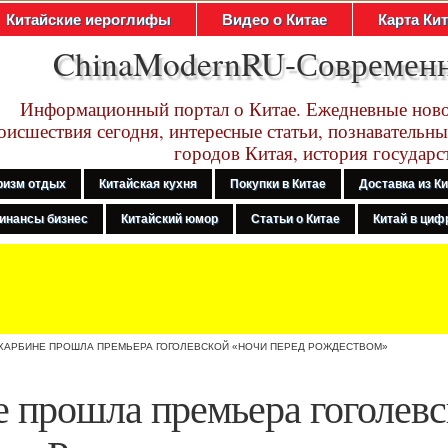
Китайские иероглифы
Видео о Китае
Карта Ки
ChinaModernRU-Современ
Информационный портал о Китае. Ежедневные ново
оисшествия сегодня, интересные статьи, познавательны
городов Китая, история государс
ризм отдых
Китайская кухня
Покупки в Китае
Доставка из К
инансы бизнес
Китайский юмор
Статьи о Китае
Китай в цифр
 ХАРБИНЕ ПРОШЛА ПРЕМЬЕРА ГОГОЛЕВСКОЙ «НОЧИ ПЕРЕД РОЖДЕСТВОМ»
 прошла премьера гоголевс