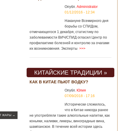
Опубл.
Administrator
01/12/2016 - 12:34
Накануне Всемирного дня
борьбы со СПИДом,
отмечающегося 1 декабря, статистику по
заболеваемости ВИЧ/СПИД огласил Центр по
профилактике болезней и контролю за очагами
их возникновения. Эксперты
>>>
КИТАЙСКИЕ ТРАДИЦИИ »
КАК В КИТАЕ ПЬЮТ ВОДКУ?
Опубл.
Юлия
07/09/2018 - 17:16
Исторически сложилось,
что в Китае никогда ранее
ОТ ЖАРЫ
→
не употребляли такие алкогольные напитки, как
коньяки, наливки, ликеры, виноградные вина,
шампанское. В течение всей истории здесь