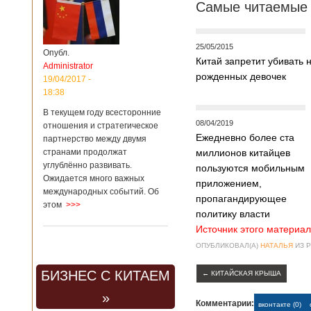
Самые читаемые 
25/05/2015
Опубл.
Китай запретит убивать 
Administrator
рожденных девочек
19/04/2017 -
18:38
В текущем году всесторонние
08/04/2019
отношения и стратегическое
Ежедневно более ста
партнерство между двумя
странами продолжат
миллионов китайцев
углублённо развивать.
пользуются мобильным
Ожидается много важных
приложением,
международных событий. Об
пропагандирующее
этом
>>>
политику власти
Источник этого материал
ОПУБЛИКОВАЛ(А)
НАТАЛЬЯ
ИЗ 
БИЗНЕС С КИТАЕМ
←
КИТАЙСКАЯ КРЫША
»
Комментарии:
вконтакте (0)