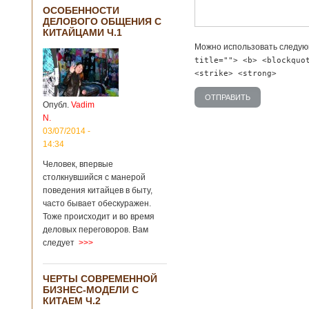
ОСОБЕННОСТИ
ДЕЛОВОГО ОБЩЕНИЯ С
КИТАЙЦАМИ Ч.1
Можно использовать следу
title=""> <b> <blockquo
<strike> <strong>
Опубл.
Vadim
N.
03/07/2014 -
14:34
Человек, впервые
столкнувшийся с манерой
поведения китайцев в быту,
часто бывает обескуражен.
Тоже происходит и во время
деловых переговоров. Вам
следует
>>>
ЧЕРТЫ СОВРЕМЕННОЙ
БИЗНЕС-МОДЕЛИ С
КИТАЕМ Ч.2