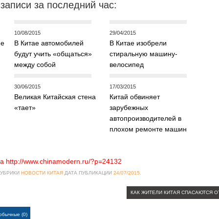
записи за последний час:
10/08/2015
29/04/2015
не
В Китае автомобилей
В Китае изобрели
будут учить «общаться»
стиральную машину-
между собой
велосипед
30/06/2015
17/03/2015
Великая Китайская стена
Китай обвиняет
«тает»
зарубежных
автопроизводителей в
плохом ремонте машин
а http://www.chinamodern.ru/?p=24132
РУБРИКИ
НОВОСТИ КИТАЯ
ДАТА ПУБЛИКАЦИИ
24/07/2015
.
КАК ЖИТЕЛИ КИТАЯ СПАСАЮТСЯ 
обычные (0)