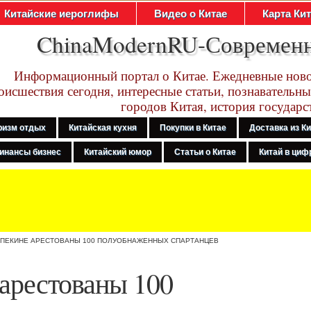
Китайские иероглифы
Видео о Китае
Карта Ки
ChinaModernRU-Современ
Информационный портал о Китае. Ежедневные ново
оисшествия сегодня, интересные статьи, познавательны
городов Китая, история государс
ризм отдых
Китайская кухня
Покупки в Китае
Доставка из К
инансы бизнес
Китайский юмор
Статьи о Китае
Китай в цифр
 ПЕКИНЕ АРЕСТОВАНЫ 100 ПОЛУОБНАЖЕННЫХ СПАРТАНЦЕВ
арестованы 100