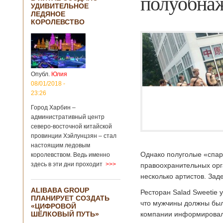
полуобна
УДИВИТЕЛЬНОЕ
ЛЕДЯНОЕ
КОРОЛЕВСТВО
Опубл.
Юлия
08/01/2018 -
23:26
Город Харбин –
административный центр
северо-восточной китайской
провинции Хэйлунцзян – стал
настоящим ледовым
Однако полуголые «спарт
королевством. Ведь именно
здесь в эти дни проходит
>>>
правоохранительных орг
несколько артистов. За
ALIBABA GROUP
Ресторан Salad Sweetie 
ПЛАНИРУЕТ СОЗДАТЬ
что мужчины должны был
«ЦИФРОВОЙ
ШЁЛКОВЫЙ ПУТЬ»
компании информировали