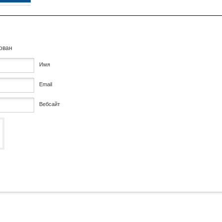
кован
Имя
Email
Вебсайт