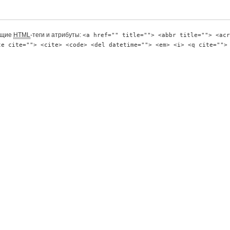
ющие
HTML
-теги и атрибуты:
<a href="" title=""> <abbr title=""> <acr
te cite=""> <cite> <code> <del datetime=""> <em> <i> <q cite="">