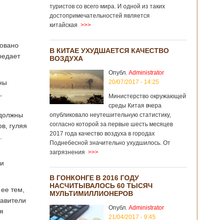
туристов со всего мира. И одной из таких
достопримечательностей является
китайская
>>>
товано
В КИТАЕ УХУДШАЕТСЯ КАЧЕСТВО
редает
ВОЗДУХА
Опубл.
Administrator
ны
20/07/2017 - 14:25
,
Министерство окружающей
среды Китая вчера
 должны
опубликовало неутешительную статистику,
согласно которой за первые шесть месяцев
в, гуляя
2017 года качество воздуха в городах
.
Поднебесной значительно ухудшилось. От
загрязнения
>>>
ли
В ГОНКОНГЕ В 2016 ГОДУ
НАСЧИТЫВАЛОСЬ 60 ТЫСЯЧ
ее тем,
МУЛЬТИМИЛЛИОНЕРОВ
тавители
Опубл.
Administrator
я
21/04/2017 - 9:45