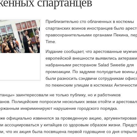
женных спартанцев
Приблизительно сто облаченных в костюмы
спартанских воинов иностранцев было арес
правоохранительными органами Пекина, пе
Time.
Издание сообщает, что арестованные мужчи
европейской внешности выявились актерами
набранными рестораном Salad Sweetie для
промоакции. По задумке полуодетые воины
были разносить сэндвичи сотрудникам офисо
по пекинским улицам в костюмах Античности
анцы» заинтересовали не только публику, но и работников
анов. Полицейские попросили нескольких зевак отойти и арестова
держанным инкриминируют нарушение городского порядка.
уже официально извинился за проведенную акцию, аргументировав 
и ассоциироваться у китайцев со здоровым образом жизни. Предс
, что их акция была посвящена первой годовщине со дня открыти