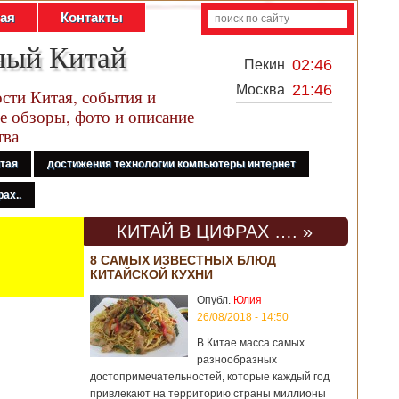
тая
Контакты
ный Китай
02:46
Пекин
21:46
Москва
сти Китая, события и
е обзоры, фото и описание
тва
итая
достижения технологии компьютеры интернет
ах..
КИТАЙ В ЦИФРАХ …. »
8 САМЫХ ИЗВЕСТНЫХ БЛЮД
КИТАЙСКОЙ КУХНИ
Опубл.
Юлия
26/08/2018 - 14:50
В Китае масса самых
разнообразных
достопримечательностей, которые каждый год
привлекают на территорию страны миллионы