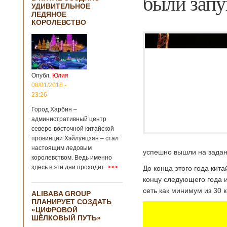
были зап
УДИВИТЕЛЬНОЕ
ЛЕДЯНОЕ
КОРОЛЕВСТВО
Опубл.
Юлия
08/01/2018 -
23:26
Город Харбин –
административный центр
северо-восточной китайской
провинции Хэйлунцзян – стал
настоящим ледовым
успешно вышли на задан
королевством. Ведь именно
здесь в эти дни проходит
>>>
До конца этого года кита
концу следующего года и
сеть как минимум из 30 
ALIBABA GROUP
ПЛАНИРУЕТ СОЗДАТЬ
«ЦИФРОВОЙ
ШЁЛКОВЫЙ ПУТЬ»