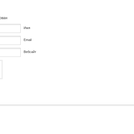
кован
Имя
Email
Вебсайт