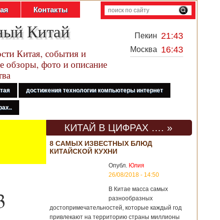
тая
Контакты
ный Китай
21:43
Пекин
16:43
Москва
сти Китая, события и
е обзоры, фото и описание
тва
итая
достижения технологии компьютеры интернет
ах..
КИТАЙ В ЦИФРАХ …. »
8 САМЫХ ИЗВЕСТНЫХ БЛЮД
КИТАЙСКОЙ КУХНИ
Опубл.
Юлия
26/08/2018 - 14:50
В Китае масса самых
3
разнообразных
достопримечательностей, которые каждый год
привлекают на территорию страны миллионы