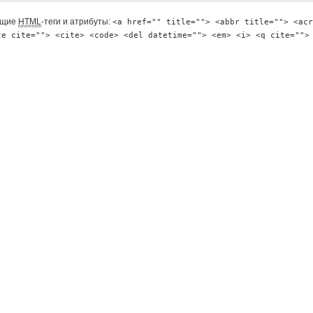
ющие
HTML
-теги и атрибуты:
<a href="" title=""> <abbr title=""> <acr
te cite=""> <cite> <code> <del datetime=""> <em> <i> <q cite="">