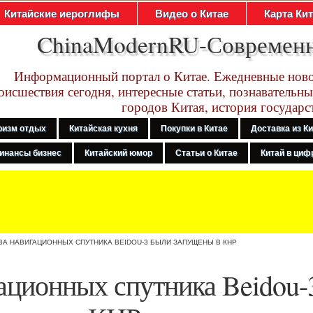
Китайские иероглифы
Видео о Китае
Карта Ки
ChinaModernRU-Современ
Информационный портал о Китае. Ежедневные ново
оисшествия сегодня, интересные статьи, познавательны
городов Китая, история государс
ризм отдых
Китайская кухня
Покупки в Китае
Доставка из К
инансы бизнес
Китайский юмор
Статьи о Китае
Китай в цифр
ВА НАВИГАЦИОННЫХ СПУТНИКА BEIDOU-3 БЫЛИ ЗАПУЩЕНЫ В КНР
ационных спутника Beidou-