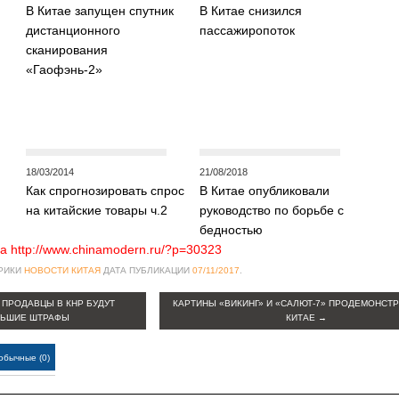
В Китае запущен спутник
В Китае снизился
дистанционного
пассажиропоток
сканирования
«Гаофэнь-2»
18/03/2014
21/08/2018
Как спрогнозировать спрос
В Китае опубликовали
на китайские товары ч.2
руководство по борьбе с
бедностью
а http://www.chinamodern.ru/?p=30323
БРИКИ
НОВОСТИ КИТАЯ
ДАТА ПУБЛИКАЦИИ
07/11/2017
.
ПРОДАВЦЫ В КНР БУДУТ
КАРТИНЫ «ВИКИНГ» И «САЛЮТ-7» ПРОДЕМОНСТ
ЛЬШИЕ ШТРАФЫ
КИТАЕ
→
обычные (0)