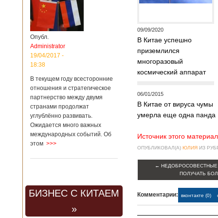
09/09/2020
Опубл.
В Китае успешно
Administrator
приземлился
19/04/2017 -
многоразовый
18:38
космический аппарат
В текущем году всесторонние
отношения и стратегическое
06/01/2015
партнерство между двумя
В Китае от вируса чумы
странами продолжат
умерла еще одна панда
углублённо развивать.
Ожидается много важных
международных событий. Об
Источник этого материал
этом
>>>
ОПУБЛИКОВАЛ(А)
ЮЛИЯ
ИЗ РУ
←
НЕДОБРОСОВЕСТНЫЕ 
ПОЛУЧАТЬ БО
БИЗНЕС С КИТАЕМ
Комментарии:
вконтакте (0)
»