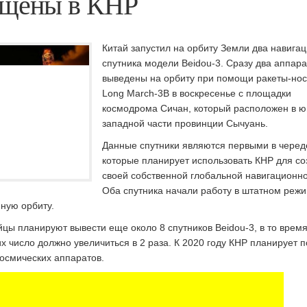
ущены в КНР
Китай запустил на орбиту Земли два навига
спутника модели Beidou-3.
Сразу два аппар
выведены на орбиту при помощи ракеты-но
Long March-3B в воскресенье с площадки
космодрома Сичан, который расположен в ю
западной части провинции Сычуань.
Данные спутники являются первыми в череде
которые планирует использовать КНР для с
своей собственной глобальной навигационно
Оба спутника начали работу в штатном режи
ную орбиту.
йцы планируют вывести еще около 8 спутников Beidou-3, в то время
х число должно увеличиться в 2 раза. К 2020 году КНР планирует п
космических аппаратов.