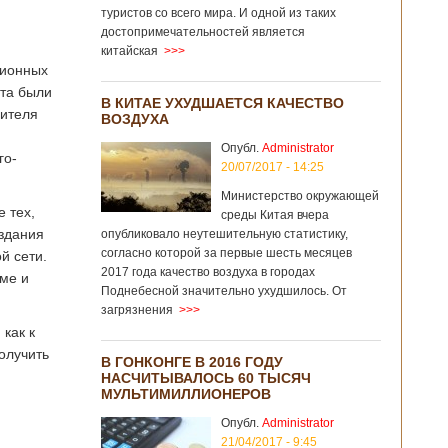
туристов со всего мира. И одной из таких
достопримечательностей является
китайская
>>>
ционных
ата были
В КИТАЕ УХУДШАЕТСЯ КАЧЕСТВО
сителя
ВОЗДУХА
Опубл.
Administrator
го-
20/07/2017 - 14:25
Министерство окружающей
 тех,
среды Китая вчера
оздания
опубликовало неутешительную статистику,
согласно которой за первые шесть месяцев
й сети.
2017 года качество воздуха в городах
ме и
Поднебесной значительно ухудшилось. От
загрязнения
>>>
 как к
олучить
В ГОНКОНГЕ В 2016 ГОДУ
НАСЧИТЫВАЛОСЬ 60 ТЫСЯЧ
МУЛЬТИМИЛЛИОНЕРОВ
Опубл.
Administrator
21/04/2017 - 9:45