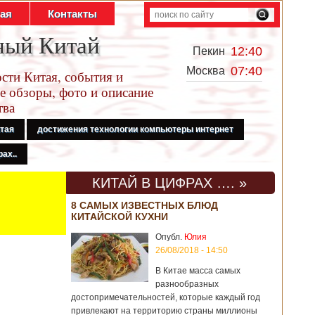
тая
Контакты
ный Китай
12:40
Пекин
07:40
Москва
сти Китая, события и
е обзоры, фото и описание
тва
итая
достижения технологии компьютеры интернет
ах..
КИТАЙ В ЦИФРАХ …. »
8 САМЫХ ИЗВЕСТНЫХ БЛЮД
КИТАЙСКОЙ КУХНИ
Опубл.
Юлия
26/08/2018 - 14:50
В Китае масса самых
разнообразных
достопримечательностей, которые каждый год
привлекают на территорию страны миллионы