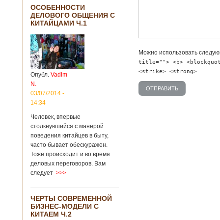
ОСОБЕННОСТИ
ДЕЛОВОГО ОБЩЕНИЯ С
КИТАЙЦАМИ Ч.1
Можно использовать следу
title=""> <b> <blockquo
<strike> <strong>
Опубл.
Vadim
N.
03/07/2014 -
14:34
Человек, впервые
столкнувшийся с манерой
поведения китайцев в быту,
часто бывает обескуражен.
Тоже происходит и во время
деловых переговоров. Вам
следует
>>>
ЧЕРТЫ СОВРЕМЕННОЙ
БИЗНЕС-МОДЕЛИ С
КИТАЕМ Ч.2