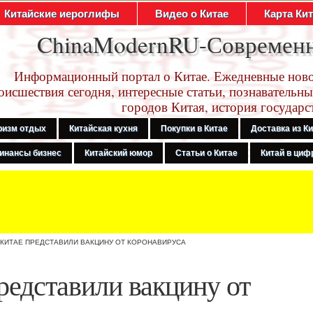
Китайские иероглифы
Видео о Китае
Карта Ки
ChinaModernRU-Современ
Информационный портал о Китае. Ежедневные ново
оисшествия сегодня, интересные статьи, познавательны
городов Китая, история государс
ризм отдых
Китайская кухня
Покупки в Китае
Доставка из К
инансы бизнес
Китайский юмор
Статьи о Китае
Китай в цифр
 КИТАЕ ПРЕДСТАВИЛИ ВАКЦИНУ ОТ КОРОНАВИРУСА
редставили вакцину от