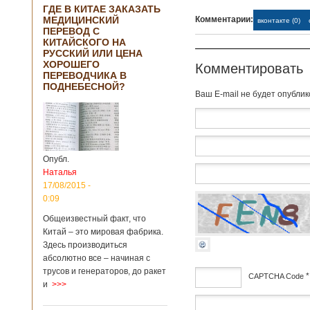
ГДЕ В КИТАЕ ЗАКАЗАТЬ
МЕДИЦИНСКИЙ
Комментарии:
вконтакте (0)
ПЕРЕВОД С
КИТАЙСКОГО НА
РУССКИЙ ИЛИ ЦЕНА
ХОРОШЕГО
Комментировать
ПЕРЕВОДЧИКА В
ПОДНЕБЕСНОЙ?
Baш E-mail не будет опубли
Опубл.
Наталья
17/08/2015 -
0:09
Общеизвестный факт, что
Китай – это мировая фабрика.
Здесь производиться
абсолютно все – начиная с
трусов и генераторов, до ракет
*
CAPTCHA Code
и
>>>
дсф