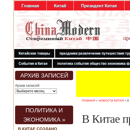
Главная
Китай
Президент Китая
пр
Китайские товары
праздники развлечение путешествия ту
События в Китае
политика события общество экономика ф
АРХИВ ЗАПИСЕЙ
Архив записей
ГЛАВНАЯ
»
НОВОСТИ КИТАЯ
»
В
ПОЛИТИКА И
В Китае п
ЭКОНОМИКА »
В КИТАЕ СОЗДАНО