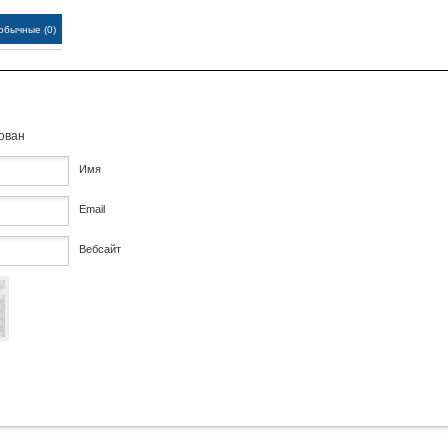
обычные (0)
кован
Имя
Email
Вебсайт