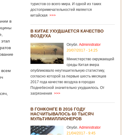
туристов со всего мира. И одной из таких
достопримечательностей является
китайская
>>>
нии в
акцины
В КИТАЕ УХУДШАЕТСЯ КАЧЕСТВО
е,
ВОЗДУХА
 этап
Опубл.
Administrator
ратов
20/07/2017 - 14:25
ование
Министерство окружающей
среды Китая вчера
о всем
опубликовало неутешительную статистику,
согласно которой за первые шесть месяцев
яч
2017 года качество воздуха в городах
Поднебесной значительно ухудшилось. От
сяч,
загрязнения
>>>
В ГОНКОНГЕ В 2016 ГОДУ
НАСЧИТЫВАЛОСЬ 60 ТЫСЯЧ
МУЛЬТИМИЛЛИОНЕРОВ
Опубл.
Administrator
21/04/2017 - 9:45