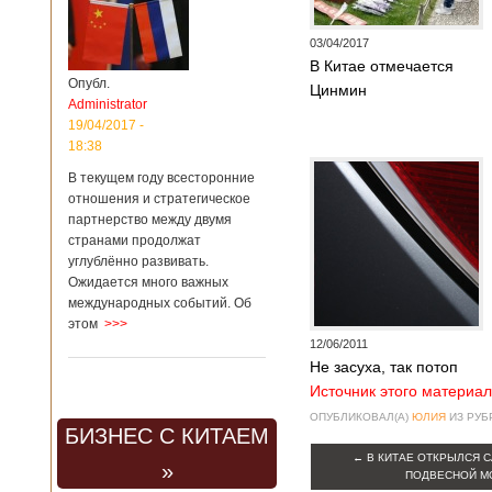
03/04/2017
В Китае отмечается
Опубл.
Цинмин
Administrator
19/04/2017 -
18:38
В текущем году всесторонние
отношения и стратегическое
партнерство между двумя
странами продолжат
углублённо развивать.
Ожидается много важных
международных событий. Об
этом
>>>
12/06/2011
Не засуха, так потоп
Источник этого материал
ОПУБЛИКОВАЛ(А)
ЮЛИЯ
ИЗ РУ
БИЗНЕС С КИТАЕМ
←
В КИТАЕ ОТКРЫЛСЯ 
»
ПОДВЕСНОЙ МО