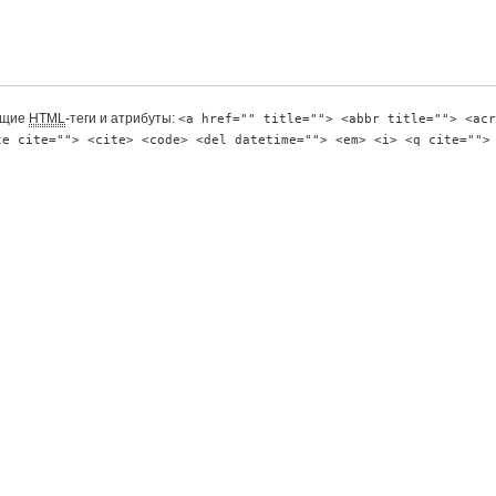
ющие
HTML
-теги и атрибуты:
<a href="" title=""> <abbr title=""> <acr
te cite=""> <cite> <code> <del datetime=""> <em> <i> <q cite="">