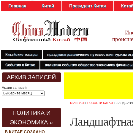
Главная
Китай
Президент Китая
Кита
Ин
происше
Китайские товары
праздники развлечение путешествия туризм от
События в Китае
политика события общество экономика финансы
АРХИВ ЗАПИСЕЙ
Архив записей
ГЛАВНАЯ
»
НОВОСТИ КИТАЯ
»
ЛАНДШАФТ
ПОЛИТИКА И
Ландшафтная
ЭКОНОМИКА »
В КИТАЕ СОЗДАНО