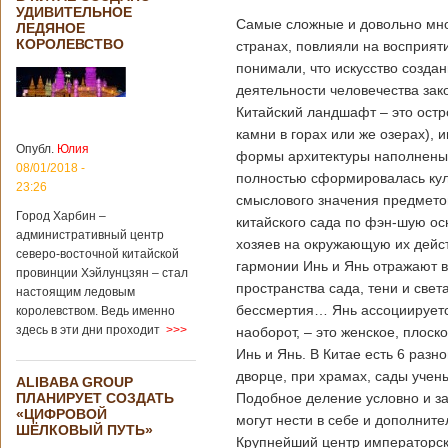
УДИВИТЕЛЬНОЕ
Самые сложные и довольно мно
ЛЕДЯНОЕ
КОРОЛЕВСТВО
странах, повлияли на восприят
понимали, что искусство создан
деятельности человечества зак
Китайский ландшафт – это остр
камни в горах или же озерах), 
Опубл.
Юлия
формы архитектуры наполнены 
08/01/2018 -
полностью сформировалась куль
23:26
смыслового значения предмето
Город Харбин –
китайского сада по фэн-шую о
административный центр
хозяев на окружающую их дейст
северо-восточной китайской
гармонии Инь и Янь отражают в
провинции Хэйлунцзян – стал
пространства сада, тени и свет
настоящим ледовым
бессмертия… Янь ассоциируется
королевством. Ведь именно
здесь в эти дни проходит
>>>
наоборот, – это женское, плоск
Инь и Янь. В Китае есть 6 раз
дворце, при храмах, сады учен
ALIBABA GROUP
ПЛАНИРУЕТ СОЗДАТЬ
Подобное деление условно и за
«ЦИФРОВОЙ
могут нести в себе и дополни
ШЁЛКОВЫЙ ПУТЬ»
Крупнейший центр императорско