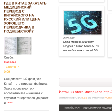
ГДЕ В КИТАЕ ЗАКАЗАТЬ
МЕДИЦИНСКИЙ
ПЕРЕВОД С
КИТАЙСКОГО НА
РУССКИЙ ИЛИ ЦЕНА
ХОРОШЕГО
ПЕРЕВОДЧИКА В
ПОДНЕБЕСНОЙ?
26/06/2019
China Mobile в 2019 году
создаст в Китае более 50-ти
тысяч базовых станций 5G
Опубл.
Наталья
17/08/2015 -
0:09
Общеизвестный факт, что
Китай – это мировая фабрика.
Здесь производиться
Источник этого материала http:
абсолютно все – начиная с
трусов и генераторов, до ракет
ОПУБЛИКОВАЛ(А)
LEE
ИЗ РУБРИКИ
НОВО
и
>>>
←
КИТАЙСКАЯ ТРАДИЦИОННАЯ МЕДИЦ