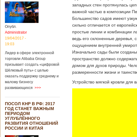
западных стен протянулась цеп
важной частью в композиции Пе
Большинство садов имеют узкую
сильно отличается от европейс
Опубл.
простые линии и комбинации ла
Administrator
19/04/2017 -
ведь его склоненные деревья, 
19:03
ощущением внутренней умиротв
Изначально сады были созданы
Лидер в сфере электронной
пространство должно содержат
торговли Alibaba Group
призывает создать «цифровой
домом для духов природы. Чело
Шёлковый путь» с целью
размеренности жизни и таинст
оказать поддержку среднему и
Устройство мягкой кровли для 
малому бизнесу
развивающихся
>>>
ПОСОЛ КНР В РФ: 2017
ГОД СТАНЕТ ВАЖНЫМ
ПЕРИОДОМ
УГЛУБЛЁННОГО
РАЗВИТИЯ ОТНОШЕНИЙ
РОССИИ И КИТАЯ