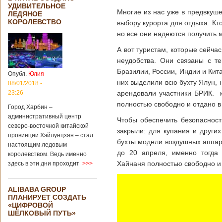
УДИВИТЕЛЬНОЕ
Многие из нас уже в предвкушен
ЛЕДЯНОЕ
КОРОЛЕВСТВО
выбору курорта для отдыха.
Кт
но все они надеются получить 
А вот туристам, которые сейча
неудобства. Они связаны с т
Бразилии, России, Индии и Ки
Опубл.
Юлия
них выделили всю бухту Ялун,
08/01/2018 -
23:26
арендовали участники БРИК. к
полностью свободно и отдано 
Город Харбин –
административный центр
Чтобы обеспечить безопасност
северо-восточной китайской
закрыли: для купания и други
провинции Хэйлунцзян – стал
бухты модели воздушных аппар
настоящим ледовым
до 20 апреля, именно тогда 
королевством. Ведь именно
Хайнаня полностью свободно и
здесь в эти дни проходит
>>>
ALIBABA GROUP
ПЛАНИРУЕТ СОЗДАТЬ
«ЦИФРОВОЙ
ШЁЛКОВЫЙ ПУТЬ»