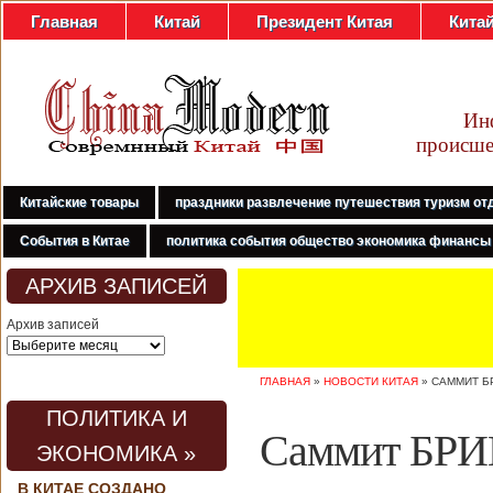
Главная
Китай
Президент Китая
Кита
Ин
происше
Китайские товары
праздники развлечение путешествия туризм от
События в Китае
политика события общество экономика финансы
АРХИВ ЗАПИСЕЙ
Архив записей
ГЛАВНАЯ
»
НОВОСТИ КИТАЯ
»
САММИТ Б
ПОЛИТИКА И
Саммит БРИК
ЭКОНОМИКА »
В КИТАЕ СОЗДАНО