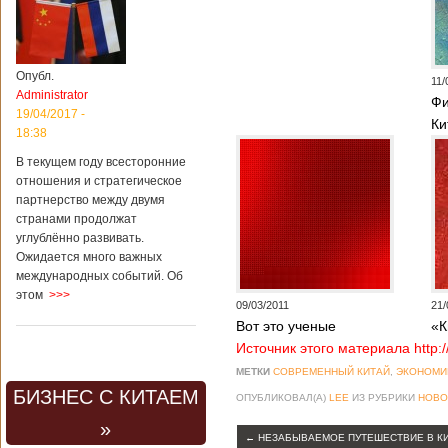
Опубл.
11/
Administrator
Фи
19/04/2017 -
Ки
18:38
В текущем году всесторонние
отношения и стратегическое
партнерство между двумя
странами продолжат
углублённо развивать.
Ожидается много важных
международных событий. Об
этом
>>>
09/03/2011
21/
Вот это ученые
«К
Источник этого материала http:
МЕТКИ
СОВРЕМЕННЫЙ КИТАЙ
,
ЭКОНОМИ
БИЗНЕС С КИТАЕМ
ОПУБЛИКОВАЛ(А)
LEE
ИЗ РУБРИКИ
НОВО
»
←
НЕЗАБЫВАЕМОЕ ПУТЕШЕСТВИЕ В К