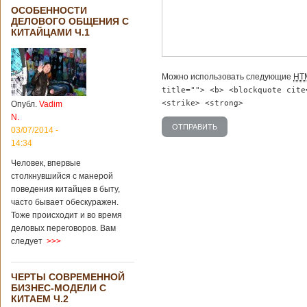
ОСОБЕННОСТИ
ДЕЛОВОГО ОБЩЕНИЯ С
КИТАЙЦАМИ Ч.1
Можно использовать следующие
HT
title=""> <b> <blockquote cite
<strike> <strong>
Опубл.
Vadim
N.
03/07/2014 -
14:34
Человек, впервые
столкнувшийся с манерой
поведения китайцев в быту,
часто бывает обескуражен.
Тоже происходит и во время
деловых переговоров. Вам
следует
>>>
ЧЕРТЫ СОВРЕМЕННОЙ
БИЗНЕС-МОДЕЛИ С
КИТАЕМ Ч.2