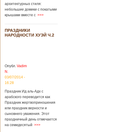
архитектурных стиля:
небольшие домики с покатыми
крышами вместе с
>>>
ПРАЗДНИКИ
НАРОДНОСТИ ХУЭЙ Ч.2
Опубл.
Vadim
N.
03/07/2014 -
16:28
Праздник Ид аль-Адх с
арабского переводится как
Праздник жертвоприношения
или праздник верности и
сыновнего уважения. Этот
праздничный день отмечается
на семидесятый
>>>