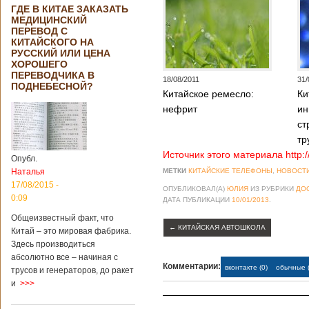
ГДЕ В КИТАЕ ЗАКАЗАТЬ
МЕДИЦИНСКИЙ
ПЕРЕВОД С
КИТАЙСКОГО НА
РУССКИЙ ИЛИ ЦЕНА
ХОРОШЕГО
ПЕРЕВОДЧИКА В
18/08/2011
31/
ПОДНЕБЕСНОЙ?
Китайское ремесло:
Ки
нефрит
ин
ст
тр
Источник этого материала http:
Опубл.
Наталья
МЕТКИ
КИТАЙСКИЕ ТЕЛЕФОНЫ
,
НОВОСТИ
17/08/2015 -
ОПУБЛИКОВАЛ(А)
ЮЛИЯ
ИЗ РУБРИКИ
ДО
0:09
ДАТА ПУБЛИКАЦИИ
10/01/2013
.
Общеизвестный факт, что
←
КИТАЙСКАЯ АВТОШКОЛА
Китай – это мировая фабрика.
Здесь производиться
абсолютно все – начиная с
Комментарии:
вконтакте (0)
обычные (
трусов и генераторов, до ракет
и
>>>