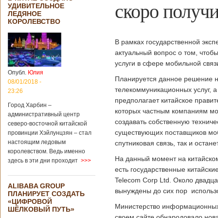
скоро получи
УДИВИТЕЛЬНОЕ
ЛЕДЯНОЕ
КОРОЛЕВСТВО
В рамках государственной экс
актуальный вопрос о том, чтоб
услуги в сфере мобильной связ
Опубл.
Юлия
Планируется данное решение н
08/01/2018 -
телекоммуникационных услуг, а
23:26
предполагает китайское правите
Город Харбин –
которых частным компаниям моб
административный центр
создавать собственную техниче
северо-восточной китайской
существующих поставщиков моб
провинции Хэйлунцзян – стал
настоящим ледовым
спутниковая связь, так и остан
королевством. Ведь именно
На данный момент на китайском
здесь в эти дни проходит
>>>
есть государственные китайские
Telecom Corp Ltd. Около двадц
ALIBABA GROUP
вынуждены до сих пор использо
ПЛАНИРУЕТ СОЗДАТЬ
«ЦИФРОВОЙ
Министерство информационных 
ШЁЛКОВЫЙ ПУТЬ»
своем сайте обнародовало нова