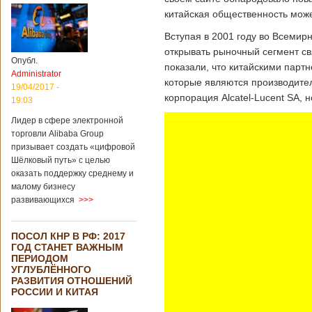
китайская общественность може
Вступая в 2001 году во Всеми
открывать рыночный сегмент св
Опубл.
показали, что китайскими парт
Administrator
которые являются производите
19/04/2017 -
корпорация Alcatel-Lucent SA, 
19:03
Лидер в сфере электронной
торговли Alibaba Group
призывает создать «цифровой
Шёлковый путь» с целью
оказать поддержку среднему и
малому бизнесу
развивающихся
>>>
ПОСОЛ КНР В РФ: 2017
ГОД СТАНЕТ ВАЖНЫМ
ПЕРИОДОМ
УГЛУБЛЁННОГО
РАЗВИТИЯ ОТНОШЕНИЙ
РОССИИ И КИТАЯ