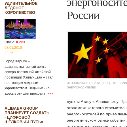
энергоносит
УДИВИТЕЛЬНОЕ
ЛЕДЯНОЕ
России
КОРОЛЕВСТВО
Опубл.
Юлия
08/01/2018 -
23:26
Город Харбин –
административный центр
северо-восточной китайской
провинции Хэйлунцзян – стал
настоящим ледовым
ЭКОНОМИКА КНР НА 58 ПРОЦЕНТОВ ЗАВ
ЭНЕРГОНОСИТЕЛЕЙ
королевством. Ведь именно
здесь в эти дни проходит
>>>
пункты Атасу и Алашанькоу. Пр
экономика которого стремитель
ALIBABA GROUP
ПЛАНИРУЕТ СОЗДАТЬ
энергоносителей по приемлемы
«ЦИФРОВОЙ
энергетическом рынке событий,
ШЁЛКОВЫЙ ПУТЬ»
это касается разведки полезных