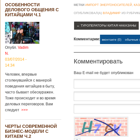
ОСОБЕННОСТИ
МЕТКИ
ИМПОРТ ЭНЕРГОНОСИТЕЛЕЙ
,
КАЗ
ДЕЛОВОГО ОБЩЕНИЯ С
ОПУБЛИКОВАЛ(А)
ВЛАДИМИР
ИЗ РУБРИ
КИТАЙЦАМИ Ч.1
←
ТУРОПЕРАТОРЫ КИТАЯ НАКАЗАНЫ
Комментарии:
вконтакте (0)
обычные (
Опубл.
Vadim
N.
03/07/2014 -
Комментировать
14:34
Baш E-mail не будет опубликован
Человек, впервые
столкнувшийся с манерой
поведения китайцев в быту,
часто бывает обескуражен.
Тоже происходит и во время
деловых переговоров. Вам
следует
>>>
ЧЕРТЫ СОВРЕМЕННОЙ
БИЗНЕС-МОДЕЛИ С
КИТАЕМ Ч.2