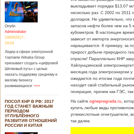
выкладывает порядка $13,07 мл
несколько раз. С 2002 по 2011 
долларов. Не удивительно, что 
запасов нефти более чем на 5 
Опубл.
Administrator
кубометров. В настоящее врем
19/04/2017 -
зависит от импорта энергоноси
19:03
наращивается. К примеру, за п
Лидер в сфере электронной
прирост добычи природного газ
торговли Alibaba Group
отрасли! Параллельно КНР заку
призывает создать «цифровой
Хэйлунцзянской электроэнергет
Шёлковый путь» с целью
месяцев года электроэнергии у 
оказать поддержку среднему и
ожидается по итогам года почт
малому бизнесу
находит свой стабильный рынок
развивающихся
>>>
генерации, причем как ГЭС, так
На сайте
ognepregrada.ru
, кот
ПОСОЛ КНР В РФ: 2017
ГОД СТАНЕТ ВАЖНЫМ
купить любые виды противопож
ПЕРИОДОМ
углекислотные огнетушители, 
УГЛУБЛЁННОГО
РАЗВИТИЯ ОТНОШЕНИЙ
так далее.
РОССИИ И КИТАЯ