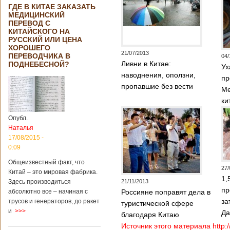
ГДЕ В КИТАЕ ЗАКАЗАТЬ
МЕДИЦИНСКИЙ
ПЕРЕВОД С
КИТАЙСКОГО НА
РУССКИЙ ИЛИ ЦЕНА
ХОРОШЕГО
21/07/2013
ПЕРЕВОДЧИКА В
04/
Ливни в Китае:
ПОДНЕБЕСНОЙ?
Ух
наводнения, оползни,
пр
пропавшие без вести
Ме
ки
Опубл.
Наталья
17/08/2015 -
0:09
Общеизвестный факт, что
27/
Китай – это мировая фабрика.
1,
Здесь производиться
21/11/2013
пр
абсолютно все – начиная с
Россияне поправят дела в
за
трусов и генераторов, до ракет
туристической сфере
и
>>>
Д
благодаря Китаю
Источник этого материала http: