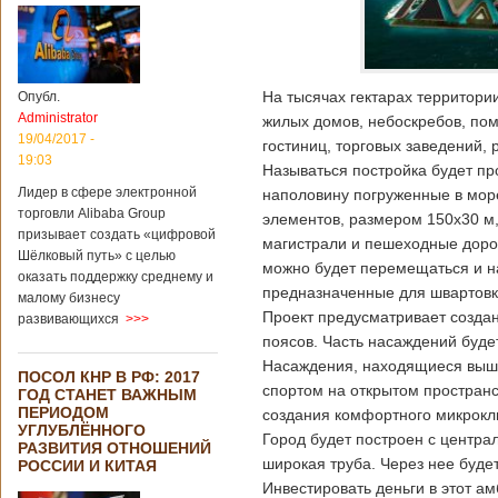
На тысячах гектарах территории
Опубл.
Administrator
жилых домов, небоскребов, по
19/04/2017 -
гостиниц, торговых заведений, 
19:03
Называться постройка будет пр
Лидер в сфере электронной
наполовину погруженные в мор
торговли Alibaba Group
элементов, размером 150х30 м
призывает создать «цифровой
магистрали и пешеходные дорож
Шёлковый путь» с целью
можно будет перемещаться и на
оказать поддержку среднему и
предназначенные для швартовк
малому бизнесу
Проект предусматривает создан
развивающихся
>>>
поясов. Часть насаждений буде
Насаждения, находящиеся выше
ПОСОЛ КНР В РФ: 2017
спортом на открытом пространс
ГОД СТАНЕТ ВАЖНЫМ
ПЕРИОДОМ
создания комфортного микрокли
УГЛУБЛЁННОГО
Город будет построен с центра
РАЗВИТИЯ ОТНОШЕНИЙ
широкая труба. Через нее буде
РОССИИ И КИТАЯ
Инвестировать деньги в этот а