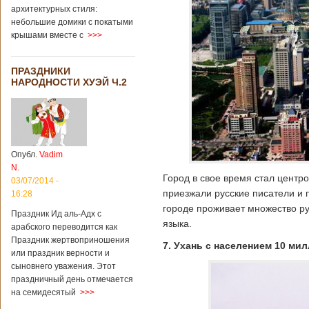
архитектурных стиля:
небольшие домики с покатыми
крышами вместе с
>>>
ПРАЗДНИКИ
НАРОДНОСТИ ХУЭЙ Ч.2
Опубл.
Vadim
N.
Город в свое время стал центр
03/07/2014 -
приезжали русские писатели и 
16:28
городе проживает множество ру
Праздник Ид аль-Адх с
языка.
арабского переводится как
Праздник жертвоприношения
7. Ухань с населением 10 м
или праздник верности и
сыновнего уважения. Этот
праздничный день отмечается
на семидесятый
>>>