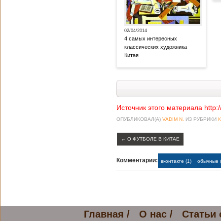
02/04/2014
4 самых интересных
классических художника
Китая
Источник этого материала http:
ОПУБЛИКОВАЛ(А)
VADIM N.
ИЗ РУБРИКИ
К
←
О ФУТБОЛЕ В КИТАЕ
Комментарии:
вконтакте (1)
обычные (
Главная /
О нас /
Статьи 