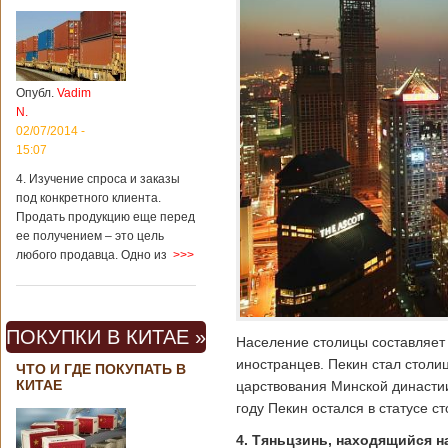
Опубл.
Vadim
N.
02/07/2014 -
15:07
4. Изучение спроса и заказы
под конкретного клиента.
Продать продукцию еще перед
ее получением – это цель
любого продавца. Одно из
>>>
ПОКУПКИ В КИТАЕ »
Население столицы составляет 
иностранцев. Пекин стал столи
ЧТО И ГДЕ ПОКУПАТЬ В
КИТАЕ
царствования Минской династи
году Пекин остался в статусе с
4. Тяньцзинь, находящийся н