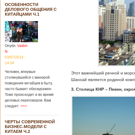
ОСОБЕННОСТИ
ДЕЛОВОГО ОБЩЕНИЯ С
КИТАЙЦАМИ Ч.1
Опубл.
Vadim
N.
03/07/2014 -
14:34
Человек, впервые
Этот важнейший речной и морс
столкнувшийся с манерой
Шанхай является родиной комп
поведения китайцев в быту,
3. Столица КНР – Пекин, скр
часто бывает обескуражен.
Тоже происходит и во время
деловых переговоров. Вам
следует
>>>
ЧЕРТЫ СОВРЕМЕННОЙ
БИЗНЕС-МОДЕЛИ С
КИТАЕМ Ч.2