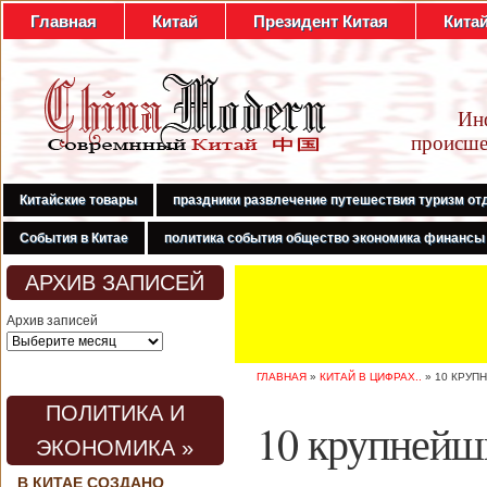
Главная
Китай
Президент Китая
Кита
Ин
происше
Китайские товары
праздники развлечение путешествия туризм от
События в Китае
политика события общество экономика финансы
АРХИВ ЗАПИСЕЙ
Архив записей
ГЛАВНАЯ
»
КИТАЙ В ЦИФРАХ..
»
10 КРУП
ПОЛИТИКА И
10 крупнейш
ЭКОНОМИКА »
В КИТАЕ СОЗДАНО