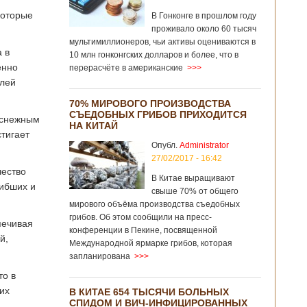
которые
В Гонконге в прошлом году
проживало около 60 тысяч
мультимиллионеров, чьи активы оцениваются в
 в
10 млн гонконгских долларов и более, что в
енно
перерасчёте в американские
>>>
елей
70% МИРОВОГО ПРОИЗВОДСТВА
СЪЕДОБНЫХ ГРИБОВ ПРИХОДИТСЯ
 снежным
НА КИТАЙ
тигает
Опубл.
Administrator
27/02/2017 - 16:42
чество
В Китае выращивают
гибших и
свыше 70% от общего
мирового объёма производства съедобных
грибов. Об этом сообщили на пресс-
печивая
конференции в Пекине, посвященной
й,
Международной ярмарке грибов, которая
запланирована
>>>
то в
их
В КИТАЕ 654 ТЫСЯЧИ БОЛЬНЫХ
СПИДОМ И ВИЧ-ИНФИЦИРОВАННЫХ