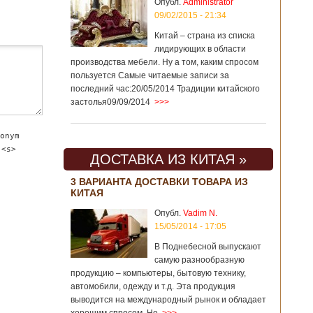
Опубл.
Administrator
09/02/2015 - 21:34
Китай – страна из списка
лидирующих в области
производства мебели. Ну а том, каким спросом
пользуется Самые читаемые записи за
последний час:20/05/2014 Традиции китайского
застолья09/09/2014
>>>
onym
 <s>
ДОСТАВКА ИЗ КИТАЯ »
3 ВАРИАНТА ДОСТАВКИ ТОВАРА ИЗ
КИТАЯ
Опубл.
Vadim N.
15/05/2014 - 17:05
В Поднебесной выпускают
самую разнообразную
продукцию – компьютеры, бытовую технику,
автомобили, одежду и т.д. Эта продукция
выводится на международный рынок и обладает