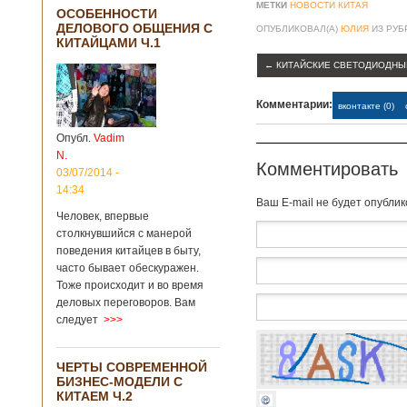
МЕТКИ
НОВОСТИ КИТАЯ
ОСОБЕННОСТИ
ДЕЛОВОГО ОБЩЕНИЯ С
ОПУБЛИКОВАЛ(А)
ЮЛИЯ
ИЗ РУ
КИТАЙЦАМИ Ч.1
←
КИТАЙСКИЕ СВЕТОДИОДНЫ
Комментарии:
вконтакте (0)
Опубл.
Vadim
N.
Комментировать
03/07/2014 -
14:34
Baш E-mail не будет опубли
Человек, впервые
столкнувшийся с манерой
поведения китайцев в быту,
часто бывает обескуражен.
Тоже происходит и во время
деловых переговоров. Вам
следует
>>>
ЧЕРТЫ СОВРЕМЕННОЙ
БИЗНЕС-МОДЕЛИ С
КИТАЕМ Ч.2