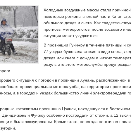
Холодные воздушные массы стали причиной 
некоторые регионы в южной части Китая стр
обильного дождя и снега. Как свидетельству
прогнозы метеорологов, после восьмого янв
ситуация может ухудшиться.
В провинции Гуйчжоу в течение пятницы и с
77 уездах бушевала стихия в виде снега, ле
дождя или снега с дождем и низких температ
результате этого метеослужбы предупрежда
ороги.
орошего ситуация с погодой в провинции Хунань, расположенной в
 сообщает провинциальная метеослужба, на территории провинции
носы, а в городах и уездах большинство линий электропередачи п
родные катаклизмы провинцию Цзянси, находящуюся в Восточном 
Цзиндэчжэнь и Фучжоу особенно пострадали от стихии, а 12 тысяч
мощи и были эвакуированы. Кроме этого, непогода негативно повли
зугодий.