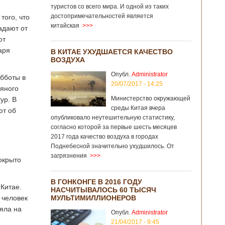
туристов со всего мира. И одной из таких
достопримечательностей является
того, что
китайская
>>>
адают от
ют
аря
В КИТАЕ УХУДШАЕТСЯ КАЧЕСТВО
ВОЗДУХА
Опубл.
Administrator
убботы в
20/07/2017 - 14:25
дяного
Министерство окружающей
ур. В
среды Китая вчера
ют об
опубликовало неутешительную статистику,
согласно которой за первые шесть месяцев
2017 года качество воздуха в городах
Поднебесной значительно ухудшилось. От
загрязнения
>>>
окрыто
В ГОНКОНГЕ В 2016 ГОДУ
Китае.
НАСЧИТЫВАЛОСЬ 60 ТЫСЯЧ
 человек
МУЛЬТИМИЛЛИОНЕРОВ
яла на
Опубл.
Administrator
21/04/2017 - 9:45