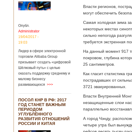
Власти регионов, постр
могут обеспечить безопа
Самая холодная зима за
Опубл.
некоторых местах синоп
Administrator
сильно непогода разгуля
19/04/2017 -
требуется экстренная п
19:03
Лидер в сфере электронной
На данный момент 917 т
торговли Alibaba Group
покровом, глубина кото
призывает создать «цифровой
25 сантиметров.
Шёлковый путь» с целью
оказать поддержку среднему и
Как гласит статистика г
малому бизнесу
пострадавших от сильных
развивающихся
>>>
3721 эвакуированных.
Власти Внутренней Монг
ПОСОЛ КНР В РФ: 2017
незащищенные слои насе
ГОД СТАНЕТ ВАЖНЫМ
параллельно восстанавли
ПЕРИОДОМ
УГЛУБЛЁННОГО
А город Чэнду, располож
РАЗВИТИЯ ОТНОШЕНИЙ
РОССИИ И КИТАЯ
четыре утра был вынужде
рейсов десять тысяч пас