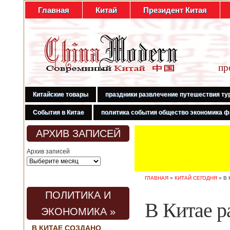
Главная
Китай
Президент Китая
пр
Китайские товары
праздники развлечение путешествия ту
События в Китае
политика события общество экономика ф
АРХИВ ЗАПИСЕЙ
Архив записей
ГЛАВНАЯ
»
КИТАЙ СЕГОДНЯ
»
В 
ПОЛИТИКА И
В Китае р
ЭКОНОМИКА »
В КИТАЕ СОЗДАНО