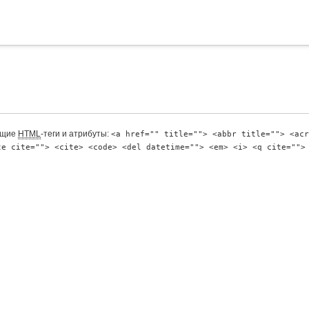
ющие
HTML
-теги и атрибуты:
<a href="" title=""> <abbr title=""> <acr
te cite=""> <cite> <code> <del datetime=""> <em> <i> <q cite="">