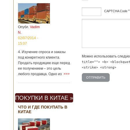
*
CAPTCHA Code
дсф
Опубл.
Vadim
N.
02/07/2014 -
15:07
4. Изучение спроса и заказы
Можно использовать следу
под конкретного клиента.
title=""> <b> <blockquo
Продать продукцию еще перед
<strike> <strong>
ее получением – это цель
любого продавца. Одно из
>>>
ПОКУПКИ В КИТАЕ »
ЧТО И ГДЕ ПОКУПАТЬ В
КИТАЕ