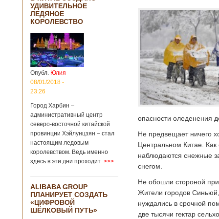
УДИВИТЕЛЬНОЕ
ЛЕДЯНОЕ
КОРОЛЕВСТВО
Опубл.
Юлия
08/01/2018 -
23:26
Город Харбин –
административный центр
опасности оледенения д
северо-восточной китайской
провинции Хэйлунцзян – стал
Не предвещает ничего х
настоящим ледовым
Центральном Китае. Как
королевством. Ведь именно
наблюдаются снежные за
здесь в эти дни проходит
>>>
снегом.
Не обошли стороной при
ALIBABA GROUP
Жители городов Синьюй, 
ПЛАНИРУЕТ СОЗДАТЬ
«ЦИФРОВОЙ
нуждались в срочной по
ШЁЛКОВЫЙ ПУТЬ»
две тысячи гектар сельхо