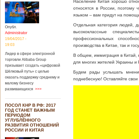
Население Китая хорошо отно
относятся в России, поэтому 
языком – вам придут на помощь
Отдельная категория людей, 
Опубл.
высококлассные специалис
Administrator
профессиональных способнос
19/04/2017 -
19:03
производства в Китае, так и го
Лидер в сфере электронной
В общем, иммиграция в Китай,
торговли Alibaba Group
для многих жителей Украины и 
призывает создать «цифровой
Шёлковый путь» с целью
Будем рады услышать мнение
оказать поддержку среднему и
поднебесную! Оставляйте свои
малому бизнесу
развивающихся
>>>
ПОСОЛ КНР В РФ: 2017
ГОД СТАНЕТ ВАЖНЫМ
ПЕРИОДОМ
УГЛУБЛЁННОГО
РАЗВИТИЯ ОТНОШЕНИЙ
РОССИИ И КИТАЯ