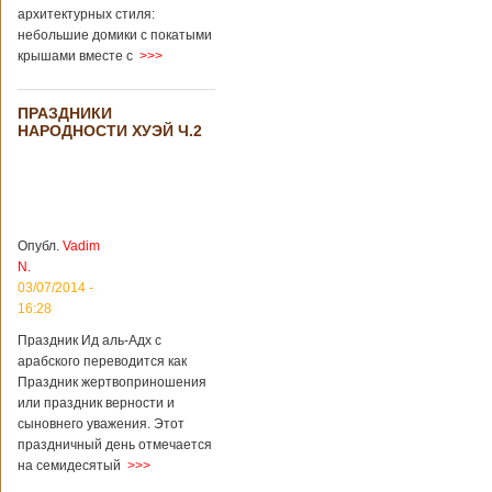
архитектурных стиля:
небольшие домики с покатыми
крышами вместе с
>>>
ПРАЗДНИКИ
НАРОДНОСТИ ХУЭЙ Ч.2
Опубл.
Vadim
N.
03/07/2014 -
16:28
Праздник Ид аль-Адх с
арабского переводится как
Праздник жертвоприношения
или праздник верности и
сыновнего уважения. Этот
праздничный день отмечается
на семидесятый
>>>