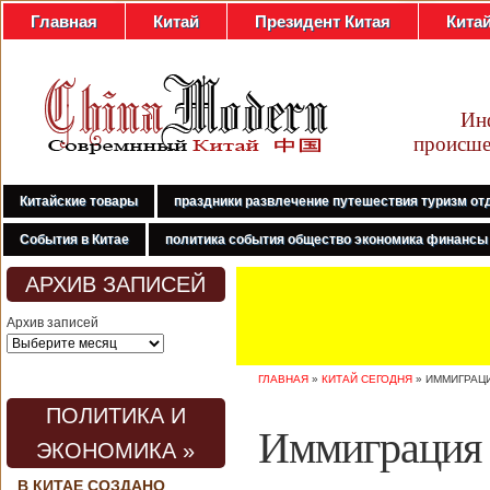
Главная
Китай
Президент Китая
Кита
Ин
происше
Китайские товары
праздники развлечение путешествия туризм от
События в Китае
политика события общество экономика финансы
АРХИВ ЗАПИСЕЙ
Архив записей
ГЛАВНАЯ
»
КИТАЙ СЕГОДНЯ
»
ИММИГРАЦИ
ПОЛИТИКА И
Иммиграция 
ЭКОНОМИКА »
В КИТАЕ СОЗДАНО