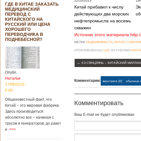
22/10/2013
15/
ГДЕ В КИТАЕ ЗАКАЗАТЬ
Китай прибавил к числу
Эк
МЕДИЦИНСКИЙ
действующих два морских
об
ПЕРЕВОД С
КИТАЙСКОГО НА
нефтепромысла на восемь
РУССКИЙ ИЛИ ЦЕНА
скважин
ХОРОШЕГО
ПЕРЕВОДЧИКА В
Источник этого материала http:
ПОДНЕБЕСНОЙ?
МЕТКИ
НЕДВИЖИМОСТЬ КИТАЯ
,
СОВРЕМ
ОПУБЛИКОВАЛ(А)
LEE
ИЗ РУБРИКИ
КИТА
←
ХЭ СЯНЦЗЯНЬ – КИТАЙСКИЙ МИЛЛИ
Опубл.
Наталья
Комментарии:
вконтакте (0)
обычные (
17/08/2015 -
0:09
Общеизвестный факт, что
Комментировать
Китай – это мировая фабрика.
Здесь производиться
Baш E-mail не будет опубликован
абсолютно все – начиная с
трусов и генераторов, до ракет
и
>>>