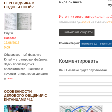
Опубликовано
мира бизнеса
ПЕРЕВОДЧИКА В
21/02/2019 - 22:26
В Китае найден
му
ПОДНЕБЕСНОЙ?
древний
крупный
Источник этого материала http:
бирюзовый
рудник
ОПУБЛИКОВАЛ(А)
ЮЛИЯ
ИЗ РУБРИКИ
СТА
←
КИТАЙСКИЕ СОЦСЕТИ
Опубл.
Наталья
Китайским
17/08/2015 -
Комментарии:
вконтакте (0)
обычные (
археологам
0:09
удалось
обнаружить
Общеизвестный факт, что
крупнейший рудник
Китай – это мировая фабрика.
Комментировать
по добыче бирюзы
Здесь производиться
на территории
абсолютно все – начиная с
Baш E-mail не будет опубликован
Синьцзян-
трусов и генераторов, до ракет
Уйгурского
и
>>>
автономного
района, что на
северо-западе
ОСОБЕННОСТИ
Китая. Об этом
ДЕЛОВОГО ОБЩЕНИЯ С
сообщает
КИТАЙЦАМИ Ч.1
агентство Синьхуа,
ссылаясь на
Синьцзянский