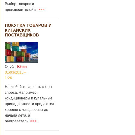
градусов. Бабушки
Выбор товаров и
и дедушки
производителей в
>>>
новорожденного
долгое время
судились
ПОКУПКА ТОВАРОВ У
Подробнее...
КИТАЙСКИХ
Опубликовано
ПОСТАВЩИКОВ
13/04/2018 - 21:25
В Китае на
кладбище
проводят
виртуальные
экскурсии в
загробный мир
Опубл.
Юлия
01/03/2015 -
1:26
На кладбище
Бабаошань в Китае
На любой товар есть сезон
в Пекине начали
спроса. Например,
использовать
кондиционеры и купальные
технологии
принадлежности продаются
виртуальной
хорошо с конца весны до
реальности с
начала лета, а
целью поддержать
обогреватели
>>>
близких и родных
усопших. Для этого
во время