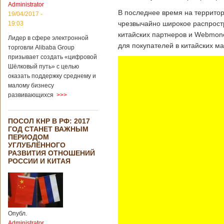
Administrator
подряд. Объем
В последнее время на территор
торговли между
19/04/2017 -
Германией и
чрезвычайно широкое распростр
19:03
Китаем достиг
китайских партнеров и Webmone
Лидер в сфере электронной
199,3 миллиарда
для покупателей в китайских ма
евро. Как
торговли Alibaba Group
свидетельствуют
призывает создать «цифровой
опубликованные
Шёлковый путь» с целью
данные, в прошлом
оказать поддержку среднему и
году размер
малому бизнесу
импорта из Китая
развивающихся
>>>
Подробнее...
Опубликовано
21/02/2019 - 22:30
Китай и Россия
ПОСОЛ КНР В РФ: 2017
собираются
ГОД СТАНЕТ ВАЖНЫМ
разрабатывать
ПЕРИОДОМ
тяжелый
УГЛУБЛЁННОГО
вертолет
РАЗВИТИЯ ОТНОШЕНИЙ
РОССИИ И КИТАЯ
В ближайшее
время между
Китаем и Россией
планируется
Опубл.
подписание
Administrator