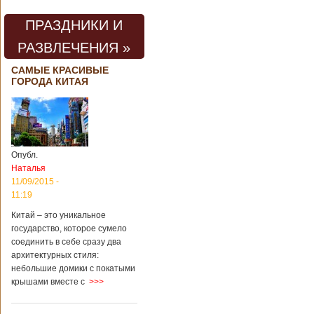
проведения дня
открытых дверей
ПРАЗДНИКИ И
публике был
показан симулятор
РАЗВЛЕЧЕНИЯ »
смерти. По мнению
сотрудников
САМЫЕ КРАСИВЫЕ
кладбища, такие
ГОРОДА КИТАЯ
переживания
помогут ценить
больше жизнь.
Большинство
посетителей
кладбища считают
Опубл.
такую идею
Наталья
странной,
11/09/2015 -
Подробнее...
11:19
Опубликовано
11/04/2018 - 21:48
Из-за взрыва на
Китай – это уникальное
заводе в Китае
государство, которое сумело
погибли люди
соединить в себе сразу два
архитектурных стиля:
небольшие домики с покатыми
крышами вместе с
>>>
В Китае на