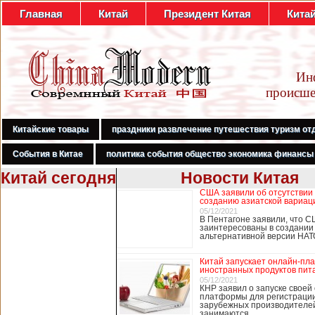
Главная
Китай
Президент Китая
Кита
Ин
происше
Китайские товары
праздники развлечение путешествия туризм от
События в Китае
политика события общество экономика финансы
Китай сегодня
Новости Китая
США заявили об отсутствии
В Гонконге
созданию азиатской вариац
бастуют
05/12/2021
В Пентагоне заявили, что С
медработники,
заинтересованы в создании
требуя закрыть
альтернативной версии НА
границу с
Китаем
Китай запускает онлайн-пл
иностранных продуктов пит
05/12/2021
КНР заявил о запуске своей
платформы для регистраци
В Гонконге сотни
зарубежных производителей
работников
занимаются …