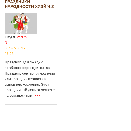
ПРАЗДНИКИ
территории города
НАРОДНОСТИ ХУЭЙ Ч.2
Цзаочжун в
восточной
провинции
Шаньдун на
предприятии
произошла
Опубл.
Vadim
трагедия. Как
N.
пишет ТАСС,
ссылаясь на
03/07/2014 -
информационное
16:28
агентство Синьхуа,
Праздник Ид аль-Адх с
происходило все в
одном из цехов
арабского переводится как
предприятия, во
Праздник жертвоприношения
время проведения
или праздник верности и
там сварочных
сыновнего уважения. Этот
работ. По
праздничный день отмечается
предварительной
на семидесятый
>>>
информации,
травмы получили
четыре человека,
погибли шесть
человек.
Обстоятельства
происшествия