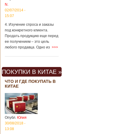
Китая существенно
N.
отличаются от
02/07/2014 -
европейского быта.
15:07
Мы собрали для
вас информацию о
4. Изучение спроса и заказы
вещах, которые
под конкретного клиента.
больше всего
Продать продукцию еще перед
удивляют туристов
ее получением – это цель
в Поднебесной.
любого продавца. Одно из
>>>
Металлодетекторы
в метрополитене В
Пекине или
Шанхае терактов
не было, да и весь
ПОКУПКИ В КИТАЕ »
Китай в этом
отношении
ЧТО И ГДЕ ПОКУПАТЬ В
считается
КИТАЕ
благополучным
государством. Но в
метрополитене
Шанхая или
Подробнее...
Опубликовано
Опубл.
Юлия
23/09/2018 - 13:07
В Китае
появился на
30/08/2018 -
свет ребенок
13:08