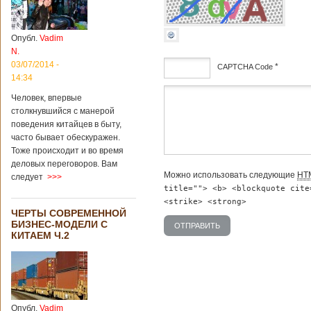
институт
археологии и
культурных
Опубл.
Vadim
реликвий. Площадь
N.
участка, на
котором добывали
03/07/2014 -
*
CAPTCHA Code
бирюзу, составляет
14:34
более 8
дсф
Человек, впервые
квадратных
столкнувшийся с манерой
километров.
Сообщается, что
поведения китайцев в быту,
рудник состоит из
часто бывает обескуражен.
функциональных
Тоже происходит и во время
зон для
деловых переговоров. Вам
Подробнее...
Можно использовать следующие
HT
следует
>>>
Опубликовано
title=""> <b> <blockquote cite
12/02/2019 - 10:40
Удивительные
для туристов
<strike> <strong>
ЧЕРТЫ СОВРЕМЕННОЙ
вещи в Китае
БИЗНЕС-МОДЕЛИ С
КИТАЕМ Ч.2
Традиции и образ
жизни жителей
Опубл.
Vadim