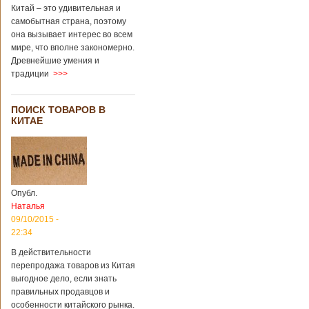
через 4 года
Китай – это удивительная и
после смерти
самобытная страна, поэтому
родителей
она вызывает интерес во всем
мире, что вполне закономерно.
Древнейшие умения и
В Китае спустя 4
традиции
>>>
года после смерти
родителей на свет
появился их
ПОИСК ТОВАРОВ В
ребенок. Выносила
КИТАЕ
малыша
суррогатная мать.
Перед смертью
супруги
заморозили
несколько
Опубл.
эмбрионов, так как
Наталья
планировали
09/10/2015 -
завести детей при
помощи
22:34
суррогатной
В действительности
матери. Эмбрионы
перепродажа товаров из Китая
хранились в
клинике в жидком
выгодное дело, если знать
азоте при
правильных продавцов и
температуре -196
особенности китайского рынка.