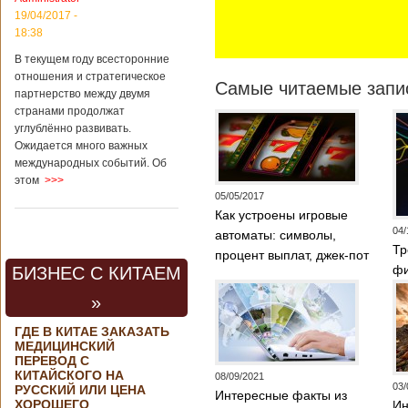
контракта на
19/04/2017 -
разработку
18:38
тяжелого
вертолета. Такое
В текущем году всесторонние
заявление сделала
отношения и стратегическое
Самые читаемые запис
директор по
партнерство между двумя
региональной
странами продолжат
политике и
углублённо развивать.
международному
Ожидается много важных
сотрудничеству
международных событий. Об
государственной
этом
>>>
корпорации
«Ростех» Виктор
05/05/2017
Кладов
Как устроены игровые
журналистам в
04/
автоматы: символы,
ходе
Тр
процент выплат, джек-пот
аэрокосмической
фи
БИЗНЕС С КИТАЕМ
выставки Aero
India-2019, которая
»
проходит в
Бангалоре в
ГДЕ В КИТАЕ ЗАКАЗАТЬ
Индии. Контракт
МЕДИЦИНСКИЙ
между Китаем и
ПЕРЕВОД С
Россией на
КИТАЙСКОГО НА
08/09/2021
разработку,
03/
РУССКИЙ ИЛИ ЦЕНА
Интересные факты из
Подробнее...
ХОРОШЕГО
Ин