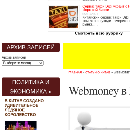
медицины, в том
Сервис такси DiDi уходит с 
числе медсестры и
Йоркской биржи
врачи, начали в
05/12/2021
Китайский сервис такси DiDi
понедельник
том, что он уходит американ
забастовку. По
рынка, …
информации от
Смотреть всю рубрику
местных СМИ,
медики требуют,
чтобы власти
АРХИВ ЗАПИСЕЙ
полностью
закрыли границу с
Архив записей
материковым
Китаем, что
предотвратит
ГЛАВНАЯ
»
СТАТЬИ О КИТАЕ
»
WEBMONEY
эпидемию
короонавируса в
ПОЛИТИКА И
регионе.
Webmoney в 
Инициатором
ЭКОНОМИКА »
протеста стало
новое
В КИТАЕ СОЗДАНО
профсоюзное
УДИВИТЕЛЬНОЕ
объединение
ЛЕДЯНОЕ
медицинских
КОРОЛЕВСТВО
работников. По
мнению
активистов,