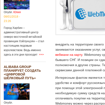
больницы Гонконга
Подробнее...
Опубликовано
04/02/2020 - 15:45
Третий год
Опубл.
Юлия
подряд Китай
08/01/2018 -
становится
23:26
самым
Город Харбин –
крупным
административный центр
торговым
северо-восточной китайской
партнером
провинции Хэйлунцзян – стал
Германии
внедрить на территории своего
настоящим ледовым
Как
занимаются оказанием услуг, с
королевством. Ведь именно
свидетельствуют
вебмани на карту
. Webmoney ср
здесь в эти дни проходит
>>>
данные, которые
были
бывшего СНГ. И позиции он сда
обнародованы
полномочия в другие страны. Т
ALIBABA GROUP
Федеральным
сервисами данной платежной с
ПЛАНИРУЕТ СОЗДАТЬ
статистическим
«ЦИФРОВОЙ
ведомством
Интересным фактом является то
ШЁЛКОВЫЙ ПУТЬ»
Германии, в 2018
удобство и комфорт русскоязычн
году статус самого
крупного торгового
при помощи этой электронной 
партнера страны
необходимую сумму средств на 
остается за
оплачивать покупки на территор
Китаем, причем это
Опубл.
Webmoney можно через распрос
уже третий год