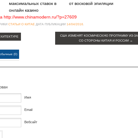
максимальных ставок в
от восковой эпиляции
онлайн казино
а http://www.chinamodern.ru/?p=27609
БРИКИ
СТАТЬИ О КИТАЕ
ДАТА ПУБЛИКАЦИИ
14/04/2016
.
США ИЗМЕНЯТ КОСМИЧЕСКУЮ ПРОГРАММУ ИЗ-ЗА
РХИТЕКТУРЕ
СО СТОРОНЫ КИТАЯ И РОССИИ
→
обычные (0)
кован
Имя
Email
Вебсайт