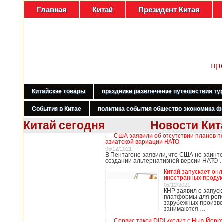
Главная
Китай
Президент Китая
пр
Китайские товары
праздники развлечение путешествия ту
События в Китае
политика события общество экономика ф
Китай сегодня
Новости Кит
США заявили об отсутствии планов п
В Гонконге
азиатской вариации НАТО
бастуют
05/12/2021
В Пентагоне заявили, что США не заинт
медработники,
создании альтернативной версии НАТО 
требуя закрыть
Китай запускает он
границу с
иностранных продук
Китаем
05/12/2021
КНР заявил о запуск
платформы для рег
зарубежных произво
занимаются …
В Гонконге сотни
работников
Сервис такси DiDi уходит с Нью-Йорк