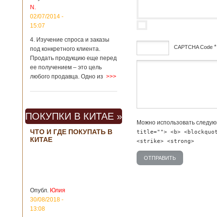
N.
метрополитене
Шанхая или
02/07/2014 -
Подробнее...
15:07
Опубликовано
23/09/2018 - 13:07
В Китае
4. Изучение спроса и заказы
появился на
*
CAPTCHA Code
под конкретного клиента.
свет ребенок
В Китае спустя 4
Продать продукцию еще перед
через 4 года
года после смерти
дсф
ее получением – это цель
после смерти
родителей на свет
любого продавца. Одно из
>>>
родителей
появился их
ребенок. Выносила
малыша
суррогатная мать.
ПОКУПКИ В КИТАЕ »
Перед смертью
супруги
Можно использовать следу
заморозили
ЧТО И ГДЕ ПОКУПАТЬ В
title=""> <b> <blockquo
КИТАЕ
несколько
<strike> <strong>
эмбрионов, так как
планировали
завести детей при
помощи
суррогатной
матери. Эмбрионы
Опубл.
Юлия
хранились в
30/08/2018 -
клинике в жидком
13:08
азоте при