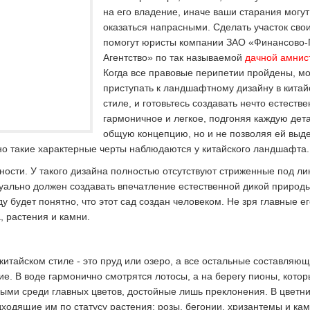
на его владение, иначе ваши старания могут
оказаться напрасными. Сделать участок сво
помогут юристы компании ЗАО «Финансово-
Агентство» по так называемой
дачной амнис
Когда все правовые перипетии пройдены, м
приступать к ландшафтному дизайну в китай
стиле, и готовьтесь создавать нечто естестве
гармоничное и легкое, подгоняя каждую дет
общую концепцию, но и не позволяя ей выде
но такие характерные черты наблюдаются у китайского ландшафта.
нности. У такого дизайна полностью отсутствуют стриженные под ли
зуально должен создавать впечатление естественной дикой природ
у будет понятно, что этот сад создан человеком. Не зря главные е
, растения и камни.
китайском стиле - это пруд или озеро, а все остальные составляю
ие. В воде гармонично смотрятся лотосы, а на берегу пионы, кото
ыми среди главных цветов, достойные лишь преклонения. В цветни
ходящие им по статусу растения: розы, бегонии, хризантемы и ка