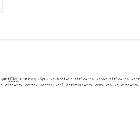
ющие
HTML
-теги и атрибуты:
<a href="" title=""> <abbr title=""> <acr
te cite=""> <cite> <code> <del datetime=""> <em> <i> <q cite="">