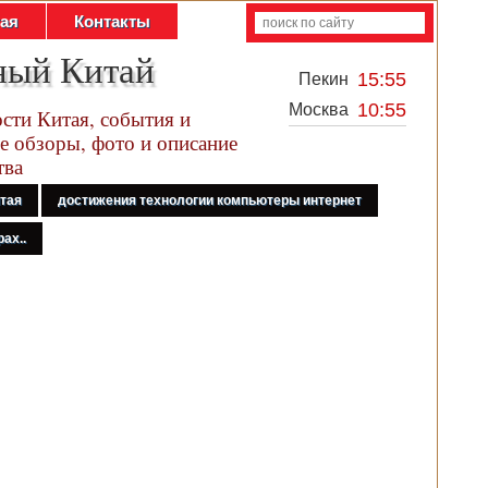
тая
Контакты
ный Китай
15:55
Пекин
10:55
Москва
сти Китая, события и
е обзоры, фото и описание
тва
итая
достижения технологии компьютеры интернет
ах..