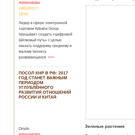
Administrator
подряд. Объем
торговли между
19/04/2017 -
Германией и
19:03
Китаем достиг
Лидер в сфере электронной
199,3 миллиарда
евро. Как
торговли Alibaba Group
свидетельствуют
призывает создать «цифровой
опубликованные
Шёлковый путь» с целью
данные, в прошлом
оказать поддержку среднему и
году размер
малому бизнесу
импорта из Китая
развивающихся
>>>
Подробнее...
Опубликовано
21/02/2019 - 22:30
Китай и Россия
ПОСОЛ КНР В РФ: 2017
собираются
ГОД СТАНЕТ ВАЖНЫМ
разрабатывать
В ближайшее
ПЕРИОДОМ
тяжелый
время между
УГЛУБЛЁННОГО
вертолет
Китаем и Россией
РАЗВИТИЯ ОТНОШЕНИЙ
планируется
РОССИИ И КИТАЯ
подписание
контракта на
разработку
тяжелого
вертолета. Такое
заявление сделала
Зеленые растения
Опубл.
директор по
Administrator