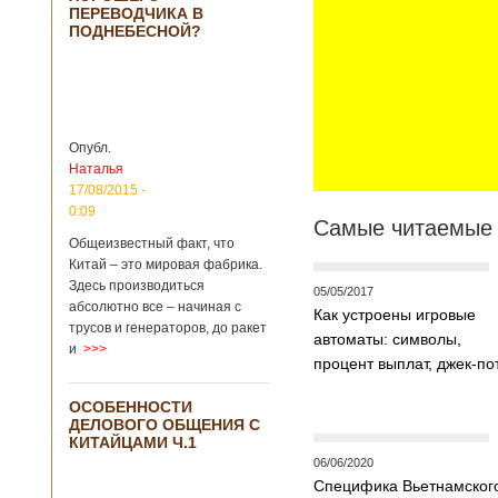
ПЕРЕВОДЧИКА В
крупнейший рудник
ПОДНЕБЕСНОЙ?
по добыче бирюзы
на территории
Синьцзян-
Уйгурского
автономного
района, что на
северо-западе
Опубл.
Китая. Об этом
Наталья
сообщает
17/08/2015 -
агентство Синьхуа,
0:09
ссылаясь на
Самые читаемые 
Синьцзянский
Общеизвестный факт, что
институт
Китай – это мировая фабрика.
археологии и
Здесь производиться
05/05/2017
культурных
абсолютно все – начиная с
Как устроены игровые
реликвий. Площадь
трусов и генераторов, до ракет
участка, на
автоматы: символы,
и
>>>
котором добывали
процент выплат, джек-по
бирюзу, составляет
более 8
ОСОБЕННОСТИ
квадратных
ДЕЛОВОГО ОБЩЕНИЯ С
километров.
КИТАЙЦАМИ Ч.1
Сообщается, что
06/06/2020
рудник состоит из
Специфика Вьетнамског
функциональных