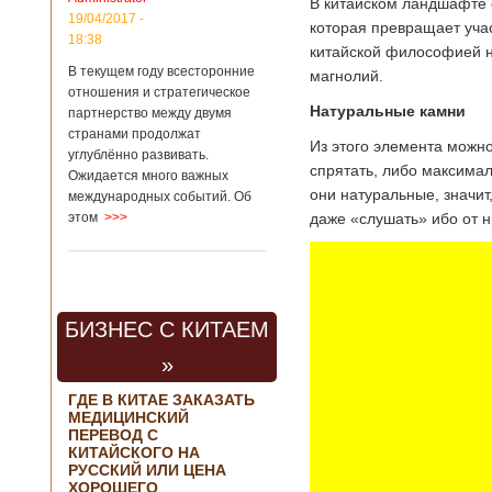
В китайском ландшафте о
региональной
19/04/2017 -
политике и
которая превращает уча
18:38
международному
китайской философией на
сотрудничеству
В текущем году всесторонние
магнолий.
государственной
отношения и стратегическое
корпорации
Натуральные камни
партнерство между двумя
«Ростех» Виктор
Кладов
странами продолжат
Из этого элемента можн
журналистам в
углублённо развивать.
спрятать, либо максимал
ходе
Ожидается много важных
аэрокосмической
они натуральные, значи
международных событий. Об
выставки Aero
даже «слушать» ибо от н
этом
>>>
India-2019, которая
проходит в
Бангалоре в
Индии. Контракт
между Китаем и
Россией на
БИЗНЕС С КИТАЕМ
разработку,
Подробнее...
»
Опубликовано
21/02/2019 - 22:26
В Китае найден
ГДЕ В КИТАЕ ЗАКАЗАТЬ
древний
МЕДИЦИНСКИЙ
крупный
Китайским
ПЕРЕВОД С
бирюзовый
археологам
КИТАЙСКОГО НА
рудник
удалось
РУССКИЙ ИЛИ ЦЕНА
ХОРОШЕГО
обнаружить