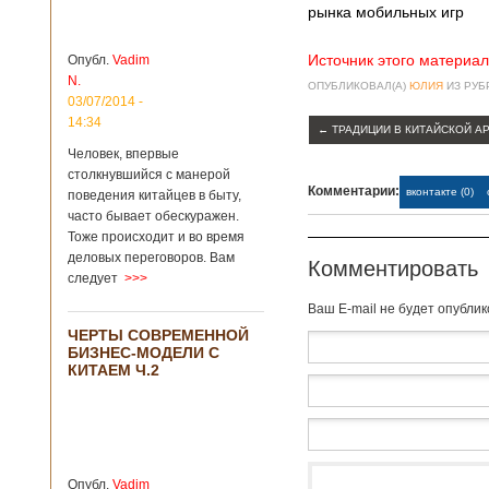
зон для
рынка мобильных игр
Подробнее...
Опубликовано
12/02/2019 - 10:40
Удивительные
Источник этого материал
Опубл.
Vadim
для туристов
N.
ОПУБЛИКОВАЛ(А)
ЮЛИЯ
ИЗ РУ
вещи в Китае
Традиции и
03/07/2014 -
образ жизни
14:34
←
ТРАДИЦИИ В КИТАЙСКОЙ А
жителей Китая
Человек, впервые
существенно
отличаются от
столкнувшийся с манерой
Комментарии:
европейского быта.
вконтакте (0)
поведения китайцев в быту,
Мы собрали для
часто бывает обескуражен.
вас информацию о
Тоже происходит и во время
вещах, которые
деловых переговоров. Вам
Комментировать
больше всего
следует
>>>
удивляют туристов
в Поднебесной.
Baш E-mail не будет опубли
Металлодетекторы
ЧЕРТЫ СОВРЕМЕННОЙ
в метрополитене В
БИЗНЕС-МОДЕЛИ С
Пекине или
КИТАЕМ Ч.2
Шанхае терактов
не было, да и весь
Китай в этом
отношении
считается
благополучным
Опубл.
Vadim
государством. Но в