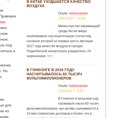
В КИТАЕ УХУДШАЕТСЯ КАЧЕСТВО
ВОЗДУХА
им
Опубл.
Administrator
Правовое
20/07/2017 - 14:25
тии
.
Министерство окружающей
ожно
среды Китая вчера
ском
опубликовало неутешительную статистику,
нное,
согласно которой за первые шесть месяцев
аль под
2017 года качество воздуха в городах
ляться и
Поднебесной значительно ухудшилось. От
загрязнения
>>>
неечку
В ГОНКОНГЕ В 2016 ГОДУ
ы. Но
НАСЧИТЫВАЛОСЬ 60 ТЫСЯЧ
го
МУЛЬТИМИЛЛИОНЕРОВ
Опубл.
Administrator
21/04/2017 - 9:45
В Гонконге в прошлом году
щие
проживало около 60 тысяч
рые для
мультимиллионеров, чьи активы оцениваются в
ке из
10 млн гонконгских долларов и более, что в
мелии.