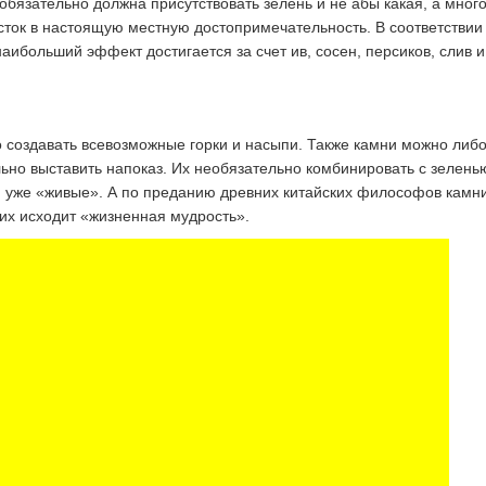
бязательно должна присутствовать зелень и не абы какая, а много
сток в настоящую местную достопримечательность. В соответствии
ибольший эффект достигается за счет ив, сосен, персиков, слив и
о создавать всевозможные горки и насыпи. Также камни можно либ
ьно выставить напоказ. Их необязательно комбинировать с зелень
т, уже «живые». А по преданию древних китайских философов камн
их исходит «жизненная мудрость».