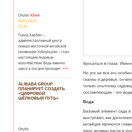
больницы Гонконга
Подробнее...
Опубликовано
04/02/2020 - 15:45
Третий год
Опубл.
Юлия
подряд Китай
08/01/2018 -
становится
23:26
самым
Город Харбин –
крупным
административный центр
торговым
северо-восточной китайской
партнером
провинции Хэйлунцзян – стал
Германии
настоящим ледовым
Как
королевством. Ведь именно
бросаться в глаза. Имен
свидетельствуют
здесь в эти дни проходит
>>>
данные, которые
Но это не все его особе
были
газоны и деревья, он ви
обнародованы
ALIBABA GROUP
Федеральным
только опытному садовод
ПЛАНИРУЕТ СОЗДАТЬ
статистическим
составляющие - это вода
«ЦИФРОВОЙ
ведомством
ШЁЛКОВЫЙ ПУТЬ»
Германии, в 2018
Вода
году статус самого
крупного торгового
Базовый элемент сада в 
партнера страны
выступают, как дополнен
остается за
китайцев являются главн
Китаем, причем это
Опубл.
уже третий год
пион должны расти и под