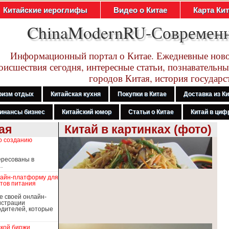
Китайские иероглифы
Видео о Китае
Карта Ки
ChinaModernRU-Современ
Информационный портал о Китае. Ежедневные ново
оисшествия сегодня, интересные статьи, познавательны
городов Китая, история государс
ризм отдых
Китайская кухня
Покупки в Китае
Доставка из К
инансы бизнес
Китайский юмор
Статьи о Китае
Китай в цифр
ая
Китай в картинках (фото)
о созданию
ересованы в
…
лайн-платформу для
тов питания
е своей онлайн-
истрации
дителей, которые
ской биржи