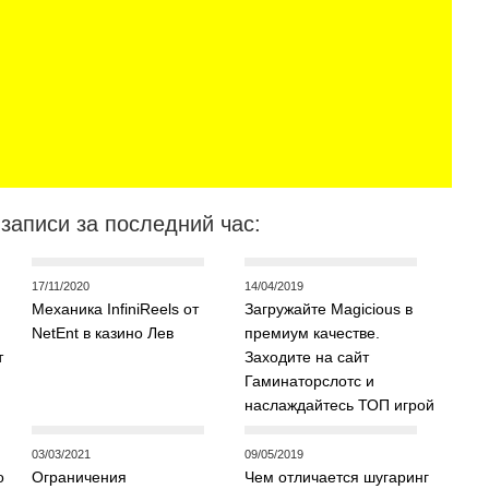
записи за последний час:
17/11/2020
14/04/2019
Механика InfiniReels от
Загружайте Magicious в
NetEnt в казино Лев
премиум качестве.
т
Заходите на сайт
Гаминаторслотс и
наслаждайтесь ТОП игрой
03/03/2021
09/05/2019
о
Ограничения
Чем отличается шугаринг