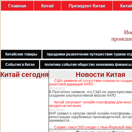
Главная
Китай
Президент Китая
Кита
Ин
происше
Китайские товары
праздники развлечение путешествия туризм от
События в Китае
политика события общество экономика финансы
Китай сегодня
Новости Китая
США заявили об отсутствии планов по созда
В Гонконге
азиатской вариации НАТО
бастуют
05/12/2021
В Пентагоне заявили, что США не заинтересова
медработники,
создании альтернативной версии НАТО …
требуя закрыть
Китай запускает онлайн-платформу для ино
границу с
продуктов питания
Китаем
05/12/2021
КНР заявил о запуске своей онлайн-платформы 
регистрации зарубежных производителей, кото
занимаются …
В Гонконге сотни
Сервис такси DiDi уходит с Нью-Йоркской би
работников
05/12/2021