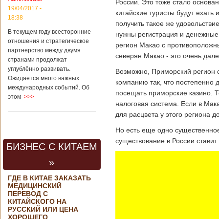
России. Это тоже стало основа
контракта на
19/04/2017 -
китайские туристы будут ехать 
разработку
18:38
тяжелого
получить такое же удовольствие
вертолета. Такое
В текущем году всесторонние
нужны регистрация и денежные 
заявление сделала
отношения и стратегическое
регион Макао с противоположны
директор по
партнерство между двумя
северян Макао - это очень дале
региональной
странами продолжат
политике и
углублённо развивать.
Возможно, Приморский регион 
международному
Ожидается много важных
сотрудничеству
компанию так, что постепенно д
международных событий. Об
государственной
посещать приморские казино. Т
этом
>>>
корпорации
налоговая система. Если в Мака
«Ростех» Виктор
Кладов
для расцвета у этого региона д
журналистам в
Но есть еще одно существенное
ходе
аэрокосмической
существование в России ставит 
БИЗНЕС С КИТАЕМ
выставки Aero
India-2019, которая
»
проходит в
Бангалоре в
ГДЕ В КИТАЕ ЗАКАЗАТЬ
Индии. Контракт
МЕДИЦИНСКИЙ
между Китаем и
ПЕРЕВОД С
Россией на
КИТАЙСКОГО НА
разработку,
РУССКИЙ ИЛИ ЦЕНА
Подробнее...
ХОРОШЕГО