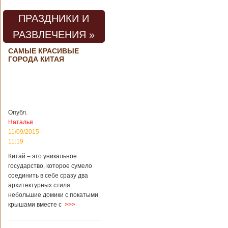
погибли люди
В Китае на
территории города
ПРАЗДНИКИ И
Цзаочжун в
РАЗВЛЕЧЕНИЯ »
восточной
провинции
Шаньдун на
САМЫЕ КРАСИВЫЕ
ГОРОДА КИТАЯ
предприятии
произошла
трагедия. Как
пишет ТАСС,
ссылаясь на
информационное
агентство Синьхуа,
Опубл.
происходило все в
Наталья
одном из цехов
11/09/2015 -
предприятия, во
11:19
время проведения
там сварочных
Китай – это уникальное
работ. По
государство, которое сумело
предварительной
соединить в себе сразу два
информации,
архитектурных стиля:
травмы получили
небольшие домики с покатыми
четыре человека,
крышами вместе с
>>>
погибли шесть
человек.
Обстоятельства