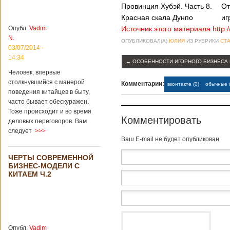
институт
Провинция Хубэй. Часть 8.
От
археологии и
Красная скала Дунпо
иг
культурных
Источник этого материала http:
Опубл.
Vadim
реликвий. Площадь
N.
участка, на
ОПУБЛИКОВАЛ(А)
ЮЛИЯ
ИЗ РУБРИКИ
СТА
котором добывали
03/07/2014 -
бирюзу, составляет
14:34
←
ОСОБЕННОСТИ ИГОРНОГО БИЗНЕСА 
более 8
Человек, впервые
квадратных
столкнувшийся с манерой
километров.
Комментарии:
вконтакте (0)
обычные (
Сообщается, что
поведения китайцев в быту,
рудник состоит из
часто бывает обескуражен.
функциональных
Тоже происходит и во время
зон для
Комментировать
деловых переговоров. Вам
Подробнее...
следует
>>>
Опубликовано
Baш E-mail не будет опубликован
12/02/2019 - 10:40
Удивительные
для туристов
ЧЕРТЫ СОВРЕМЕННОЙ
вещи в Китае
Традиции и
БИЗНЕС-МОДЕЛИ С
образ жизни
КИТАЕМ Ч.2
жителей Китая
существенно
отличаются от
европейского быта.
Мы собрали для
вас информацию о
Опубл.
Vadim