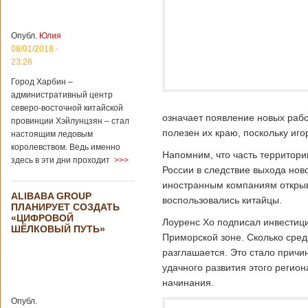
больницы Гонконга
Подробнее...
Опубликовано
04/02/2020 - 15:45
Третий год
Опубл.
Юлия
подряд Китай
08/01/2018 -
становится
23:26
самым
Город Харбин –
крупным
административный центр
торговым
северо-восточной китайской
партнером
означает появление новых рабо
провинции Хэйлунцзян – стал
Германии
полезен их краю, поскольку иг
настоящим ледовым
Как
королевством. Ведь именно
свидетельствуют
Напомним, что часть территори
здесь в эти дни проходит
>>>
данные, которые
России в следствие выхода ново
были
иностранным компаниям открыва
обнародованы
ALIBABA GROUP
Федеральным
воспользовались китайцы.
ПЛАНИРУЕТ СОЗДАТЬ
статистическим
«ЦИФРОВОЙ
ведомством
Лоуренс Хо подписал инвестиц
ШЁЛКОВЫЙ ПУТЬ»
Германии, в 2018
Приморской зоне. Сколько сред
году статус самого
разглашается. Это стало причи
крупного торгового
удачного развития этого регио
партнера страны
остается за
начинания.
Китаем, причем это
Опубл.
уже третий год