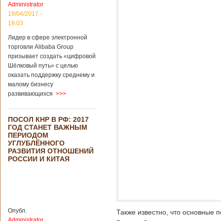
Administrator
подряд. Объем
торговли между
19/04/2017 -
Германией и
19:03
Китаем достиг
Лидер в сфере электронной
199,3 миллиарда
евро. Как
торговли Alibaba Group
свидетельствуют
призывает создать «цифровой
опубликованные
Шёлковый путь» с целью
данные, в прошлом
оказать поддержку среднему и
году размер
малому бизнесу
импорта из Китая
развивающихся
>>>
Подробнее...
Опубликовано
21/02/2019 - 22:30
Китай и Россия
ПОСОЛ КНР В РФ: 2017
собираются
ГОД СТАНЕТ ВАЖНЫМ
разрабатывать
ПЕРИОДОМ
тяжелый
УГЛУБЛЁННОГО
вертолет
РАЗВИТИЯ ОТНОШЕНИЙ
РОССИИ И КИТАЯ
В ближайшее
время между
Китаем и Россией
планируется
Опубл.
Также известно, что основные п
подписание
Administrator