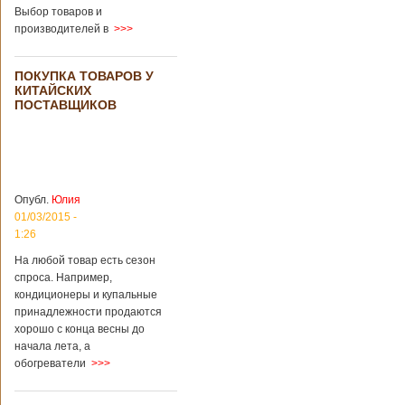
загробный мир
использовать
Выбор товаров и
технологии
производителей в
>>>
виртуальной
реальности с
целью поддержать
ПОКУПКА ТОВАРОВ У
близких и родных
КИТАЙСКИХ
усопших. Для этого
ПОСТАВЩИКОВ
во время
проведения дня
открытых дверей
публике был
показан симулятор
смерти. По мнению
Опубл.
Юлия
сотрудников
01/03/2015 -
кладбища, такие
переживания
1:26
помогут ценить
На любой товар есть сезон
больше жизнь.
спроса. Например,
Большинство
кондиционеры и купальные
посетителей
кладбища считают
принадлежности продаются
такую идею
хорошо с конца весны до
странной,
начала лета, а
Подробнее...
обогреватели
>>>
Опубликовано
11/04/2018 - 21:48
Из-за взрыва на
заводе в Китае