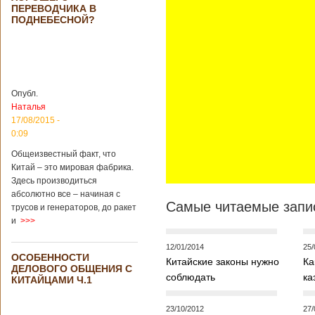
Опубликовано
ПЕРЕВОДЧИКА В
21/02/2019 - 22:26
В Китае найден
ПОДНЕБЕСНОЙ?
древний
крупный
бирюзовый
рудник
Опубл.
Наталья
Китайским
17/08/2015 -
археологам
0:09
удалось
обнаружить
Общеизвестный факт, что
крупнейший рудник
Китай – это мировая фабрика.
по добыче бирюзы
Здесь производиться
на территории
абсолютно все – начиная с
Синьцзян-
Самые читаемые запис
трусов и генераторов, до ракет
Уйгурского
и
>>>
автономного
района, что на
12/01/2014
25/
северо-западе
ОСОБЕННОСТИ
Китая. Об этом
Китайские законы нужно
Ка
ДЕЛОВОГО ОБЩЕНИЯ С
сообщает
соблюдать
ка
КИТАЙЦАМИ Ч.1
агентство Синьхуа,
ссылаясь на
Синьцзянский
23/10/2012
27/