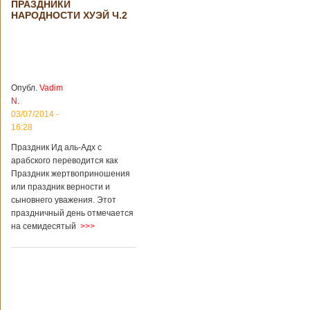
ПРАЗДНИКИ
происшествия
НАРОДНОСТИ ХУЭЙ Ч.2
Подробнее...
Опубликовано
28/03/2018 - 1:14
Билеты на
туристические
объекты в
Руководство
Китае могут
КНР
стать дешевле
рассматривает
Опубл.
Vadim
возможность
N.
снижения
03/07/2014 -
стоимости входных
16:28
билетов на
большую часть
Праздник Ид аль-Адх с
туристических
арабского переводится как
объектов Китая.
Праздник жертвоприношения
Пишет об этом
или праздник верности и
издание South
сыновнего уважения. Этот
China Morning Post.
праздничный день отмечается
Как сказано в
на семидесятый
>>>
сообщении,
решение снизить
размер оплаты –
это результат
недовольства
туристов. Также это
должно