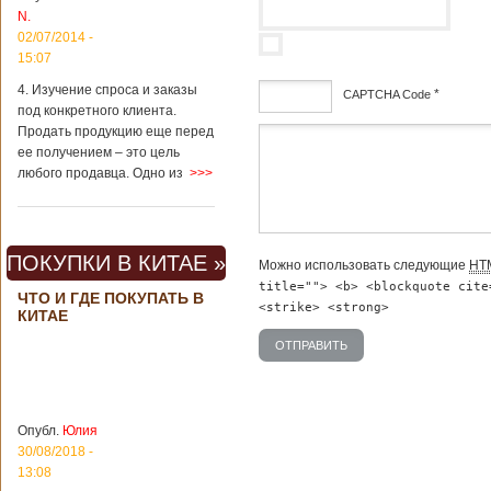
вещах, которые
N.
больше всего
02/07/2014 -
удивляют туристов
в Поднебесной.
15:07
Металлодетекторы
4. Изучение спроса и заказы
*
в метрополитене В
CAPTCHA Code
под конкретного клиента.
Пекине или
Шанхае терактов
Продать продукцию еще перед
дсф
не было, да и весь
ее получением – это цель
Китай в этом
любого продавца. Одно из
>>>
отношении
считается
благополучным
государством. Но в
ПОКУПКИ В КИТАЕ »
метрополитене
Можно использовать следующие
HT
Шанхая или
title=""> <b> <blockquote cite
ЧТО И ГДЕ ПОКУПАТЬ В
Подробнее...
<strike> <strong>
КИТАЕ
Опубликовано
23/09/2018 - 13:07
В Китае
появился на
свет ребенок
В Китае спустя 4
через 4 года
года после смерти
после смерти
родителей на свет
родителей
появился их
Опубл.
Юлия
ребенок. Выносила
30/08/2018 -
малыша
13:08
суррогатная мать.