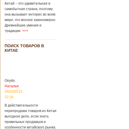
Перед смертью
Китай – это удивительная и
супруги
самобытная страна, поэтому
заморозили
она вызывает интерес во всем
несколько
мире, что вполне закономерно.
эмбрионов, так как
Древнейшие умения и
планировали
традиции
>>>
завести детей при
помощи
суррогатной
ПОИСК ТОВАРОВ В
матери. Эмбрионы
КИТАЕ
хранились в
клинике в жидком
азоте при
температуре -196
градусов. Бабушки
и дедушки
Опубл.
новорожденного
Наталья
долгое время
судились
09/10/2015 -
Подробнее...
22:34
Опубликовано
13/04/2018 - 21:25
В Китае на
В действительности
кладбище
перепродажа товаров из Китая
проводят
На кладбище
выгодное дело, если знать
виртуальные
Бабаошань в Китае
правильных продавцов и
экскурсии в
в Пекине начали
особенности китайского рынка.