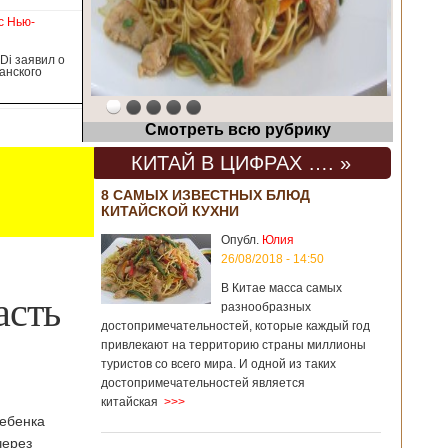
прошлом году размер импорта из Китая
с Нью-
Подробнее...
Di заявил о
анского
Опубликовано 21/02/2
Смотреть всю рубрику
КИТАЙ В ЦИФРАХ …. »
8 САМЫХ ИЗВЕСТНЫХ БЛЮД
КИТАЙСКОЙ КУХНИ
Опубл.
Юлия
26/08/2018 - 14:50
В Китае масса самых
асть
разнообразных
достопримечательностей, которые каждый год
привлекают на территорию страны миллионы
туристов со всего мира. И одной из таких
достопримечательностей является
китайская
>>>
ребенка
через