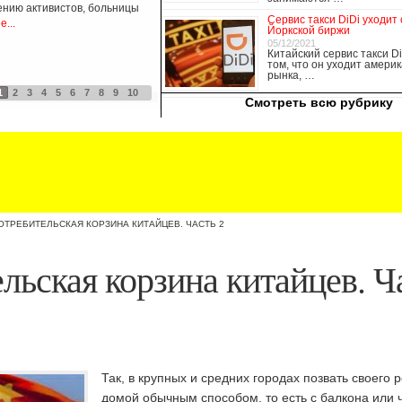
ению активистов, больницы
Сервис такси DiDi уходит 
...
Йоркской биржи
05/12/2021
Китайский сервис такси Di
том, что он уходит америк
рынка, …
1
2
3
4
5
6
7
8
9
10
Опубликовано 21/02/2019 - 22:30
Смотреть всю рубрику
ОТРЕБИТЕЛЬСКАЯ КОРЗИНА КИТАЙЦЕВ. ЧАСТЬ 2
льская корзина китайцев. Ч
Так, в крупных и средних городах позвать своего 
домой обычным способом, то есть с балкона или 