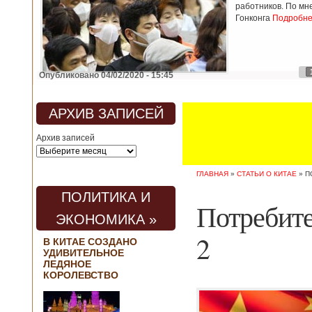
работников. По мн
Гонконга
Подробнее
Опубликовано 04/02/2020 - 15:45
АРХИВ ЗАПИСЕЙ
Архив записей
ГЛАВНАЯ
»
СТАТЬИ О КИТАЕ
»
П
ПОЛИТИКА И
Потребите
ЭКОНОМИКА »
2
В КИТАЕ СОЗДАНО
УДИВИТЕЛЬНОЕ
ЛЕДЯНОЕ
КОРОЛЕВСТВО