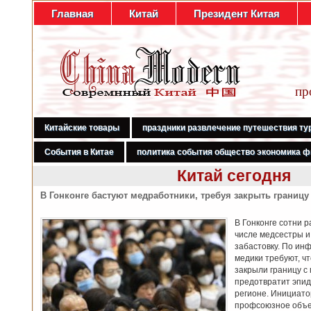
Главная
Китай
Президент Китая
пр
Китайские товары
праздники развлечение путешествия ту
События в Китае
политика события общество экономика ф
Китай сегодня
В Гонконге бастуют медработники, требуя закрыть границу
В Гонконге сотни 
числе медсестры и
забастовку. По ин
медики требуют, ч
закрыли границу с
предотвратит эпид
регионе. Инициато
профсоюзное объе