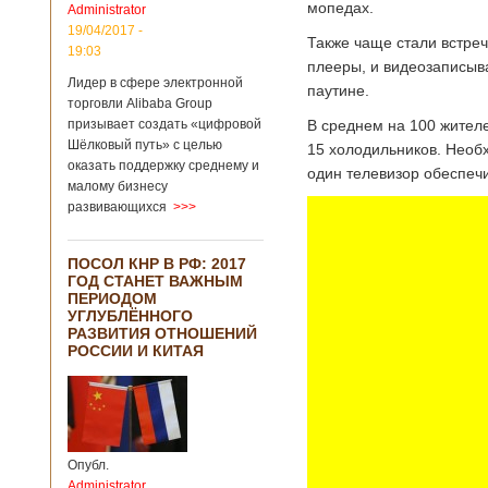
мопедах.
Administrator
19/04/2017 -
Также чаще стали встре
19:03
плееры, и видеозаписыв
Лидер в сфере электронной
паутине.
торговли Alibaba Group
призывает создать «цифровой
В среднем на 100 жител
Шёлковый путь» с целью
15 холодильников. Необх
оказать поддержку среднему и
один телевизор обеспечи
малому бизнесу
развивающихся
>>>
ПОСОЛ КНР В РФ: 2017
ГОД СТАНЕТ ВАЖНЫМ
ПЕРИОДОМ
УГЛУБЛЁННОГО
РАЗВИТИЯ ОТНОШЕНИЙ
РОССИИ И КИТАЯ
Опубл.
Administrator