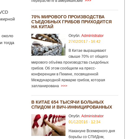
перерасчёте в американские
>>>
-VCD
70% МИРОВОГО ПРОИЗВОДСТВА
емирной
СЪЕДОБНЫХ ГРИБОВ ПРИХОДИТСЯ
НА КИТАЙ
 около
Опубл.
Administrator
27/02/2017 - 16:42
и тогда
В Китае выращивают
свыше 70% от общего
мирового объёма производства съедобных
грибов. Об этом сообщили на пресс-
конференции в Пекине, посвященной
Международной ярмарке грибов, которая
запланирована
>>>
В КИТАЕ 654 ТЫСЯЧИ БОЛЬНЫХ
СПИДОМ И ВИЧ-ИНФИЦИРОВАННЫХ
Опубл.
Administrator
01/12/2016 - 12:34
Накануне Всемирного дня
борьбы со СПИДом,