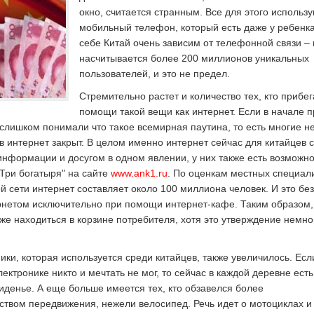
окно, считается странным. Все для этого использ
мобильный телефон, который есть даже у ребенка
себе Китай очень зависим от телефонной связи – 
насчитывается более 200 миллионов уникальных
пользователей, и это не предел.
Стремительно растет и количество тех, кто прибег
помощи такой вещи как интернет. Если в начале 
слишком понимали что такое всемирная паутина, то есть многие н
 в интернет закрыт. В целом именно интернет сейчас для китайцев 
нформации и досугом в одном явлении, у них также есть возможно
Три богатыря" на сайте
www.ank1.ru
. По оценкам местных специали
й сети интернет составляет около 100 миллиона человек. И это без
тернетом исключительно при помощи интернет-кафе. Таким образом
акже находиться в корзине потребителя, хотя это утверждение немно
ики, которая используется среди китайцев, также увеличилось. Есл
ектронике никто и мечтать не мог, то сейчас в каждой деревне ест
иденье. А еще больше имеется тех, кто обзавелся более
твом передвижения, нежели велосипед. Речь идет о мотоциклах и