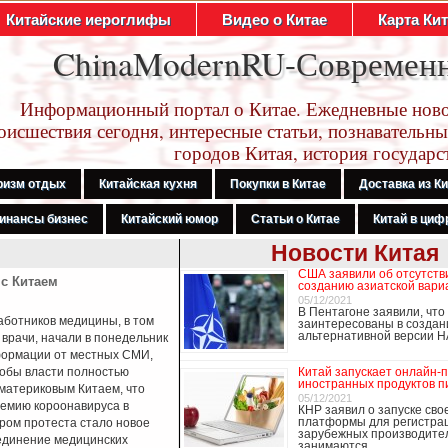
Китайские иероглифы
Видео о Китае
Карта Ки
ChinaModernRU-Современ
Информационный портал о Китае. Ежедневные ново
оисшествия сегодня, интересные статьи, познавательны
городов Китая, история государс
ризм отдых
Китайская кухня
Покупки в Китае
Доставка из К
инансы бизнес
Китайский юмор
Статьи о Китае
Китай в цифр
Новости Китая
США заявили об отсутств
 с Китаем
Третий год подряд Китай становится
созданию азиатской вар
Германии
05/12/2021
В Пентагоне заявили, чт
работников медицины, в том
заинтересованы в создан
альтернативной версии 
 врачи, начали в понедельник
формации от местных СМИ,
тобы власти полностью
Китай запускает онлайн-
иностранных продуктов п
 материковым Китаем, что
05/12/2021
емию короонавируса в
КНР заявил о запуске сво
платформы для регистра
ром протеста стало новое
зарубежных производите
динение медицинских
занимаются …