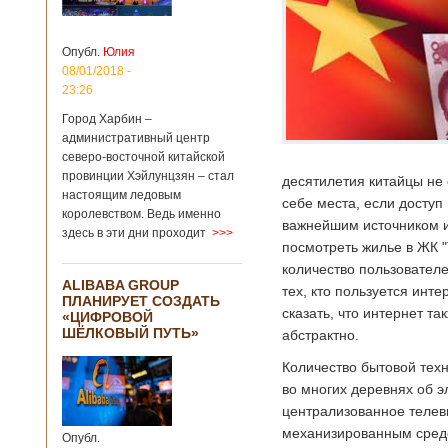
Опубл.
Юлия
08/01/2018 -
23:26
Город Харбин –
административный центр
северо-восточной китайской
провинции Хэйлунцзян – стал
десятилетия китайцы не 
настоящим ледовым
себе места, если доступ
королевством. Ведь именно
важнейшим источником и
здесь в эти дни проходит
>>>
посмотреть жилье в ЖК "
количество пользователе
ALIBABA GROUP
тех, кто пользуется ин
ПЛАНИРУЕТ СОЗДАТЬ
сказать, что интернет т
«ЦИФРОВОЙ
ШЁЛКОВЫЙ ПУТЬ»
абстрактно.
Количество бытовой техн
во многих деревнях об эл
централизованное телев
механизированным средс
Опубл.