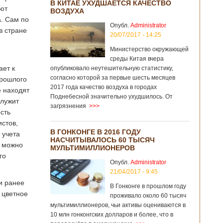
В КИТАЕ УХУДШАЕТСЯ КАЧЕСТВО
уют
ВОЗДУХА
. Сам по
Опубл.
Administrator
в стране
20/07/2017 - 14:25
Министерство окружающей
среды Китая вчера
ает к
опубликовало неутешительную статистику,
согласно которой за первые шесть месяцев
прошлого
2017 года качество воздуха в городах
е находят
Поднебесной значительно ухудшилось. От
служит
загрязнения
>>>
сть
стов,
В ГОНКОНГЕ В 2016 ГОДУ
 учета
НАСЧИТЫВАЛОСЬ 60 ТЫСЯЧ
, можно
МУЛЬТИМИЛЛИОНЕРОВ
го
Опубл.
Administrator
21/04/2017 - 9:45
и ранее
В Гонконге в прошлом году
ь цветное
проживало около 60 тысяч
мультимиллионеров, чьи активы оцениваются в
10 млн гонконгских долларов и более, что в