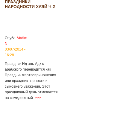
ПРАЗДНИКИ
стать дешевле
рассматривает
НАРОДНОСТИ ХУЭЙ Ч.2
возможность
снижения
стоимости входных
билетов на
большую часть
туристических
Опубл.
Vadim
объектов Китая.
N.
Пишет об этом
03/07/2014 -
издание South
16:28
China Morning Post.
Как сказано в
Праздник Ид аль-Адх с
сообщении,
арабского переводится как
решение снизить
Праздник жертвоприношения
размер оплаты –
это результат
или праздник верности и
недовольства
сыновнего уважения. Этот
туристов. Также это
праздничный день отмечается
должно
на семидесятый
>>>
поспособствовать
росту внутреннего
туризма с участием
семей, имеющих
средний достаток.
Как рассказал
представитель