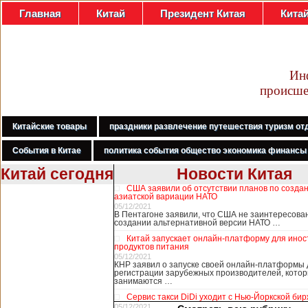
Главная
Китай
Президент Китая
Кита
Ин
происше
Китайские товары
праздники развлечение путешествия туризм от
События в Китае
политика события общество экономика финансы
Китай сегодня
Новости Китая
США заявили об отсутствии планов по созда
В Гонконге
азиатской вариации НАТО
бастуют
05/12/2021
В Пентагоне заявили, что США не заинтересова
медработники,
создании альтернативной версии НАТО …
требуя закрыть
Китай запускает онлайн-платформу для ино
границу с
продуктов питания
Китаем
05/12/2021
КНР заявил о запуске своей онлайн-платформы 
регистрации зарубежных производителей, кото
занимаются …
В Гонконге сотни
Сервис такси DiDi уходит с Нью-Йоркской би
работников
05/12/2021