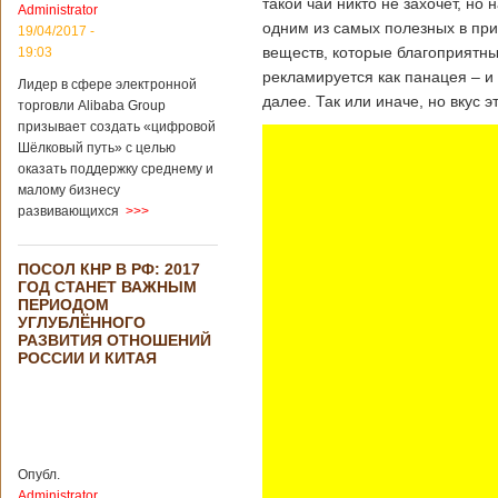
такой чай никто не захочет, но 
Administrator
подряд. Объем
одним из самых полезных в при
торговли между
19/04/2017 -
Германией и
веществ, которые благоприятны
19:03
Китаем достиг
рекламируется как панацея – и 
Лидер в сфере электронной
199,3 миллиарда
далее. Так или иначе, но вкус 
евро. Как
торговли Alibaba Group
свидетельствуют
призывает создать «цифровой
опубликованные
Шёлковый путь» с целью
данные, в прошлом
оказать поддержку среднему и
году размер
малому бизнесу
импорта из Китая
развивающихся
>>>
Подробнее...
Опубликовано
21/02/2019 - 22:30
Китай и Россия
ПОСОЛ КНР В РФ: 2017
собираются
ГОД СТАНЕТ ВАЖНЫМ
разрабатывать
ПЕРИОДОМ
тяжелый
УГЛУБЛЁННОГО
вертолет
РАЗВИТИЯ ОТНОШЕНИЙ
РОССИИ И КИТАЯ
В ближайшее
время между
Китаем и Россией
планируется
Опубл.
подписание
Administrator