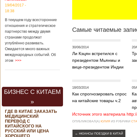
контракта на
19/04/2017 -
разработку
18:38
тяжелого
вертолета. Такое
В текущем году всесторонние
заявление сделала
отношения и стратегическое
Самые читаемые запис
директор по
партнерство между двумя
региональной
странами продолжат
политике и
углублённо развивать.
международному
30/06/2014
20/
Ожидается много важных
сотрудничеству
Ли Кэцян встретился с
Тр
международных событий. Об
государственной
президентом Мьянмы и
за
этом
>>>
корпорации
«Ростех» Виктор
вице-президентом Индии
Кладов
журналистам в
ходе
аэрокосмической
18/03/2014
05/
БИЗНЕС С КИТАЕМ
выставки Aero
Как спрогнозировать спрос
Ка
India-2019, которая
»
на китайские товары ч.2
ав
проходит в
пр
Бангалоре в
ГДЕ В КИТАЕ ЗАКАЗАТЬ
Индии. Контракт
Источник этого материала http:
МЕДИЦИНСКИЙ
между Китаем и
ПЕРЕВОД С
ОПУБЛИКОВАЛ(А)
ЮЛИЯ
ИЗ РУБРИКИ
СТА
Россией на
КИТАЙСКОГО НА
разработку,
РУССКИЙ ИЛИ ЦЕНА
Подробнее...
←
НЮАНСЫ ПОЕЗДКИ В КИТАЙ
ХОРОШЕГО