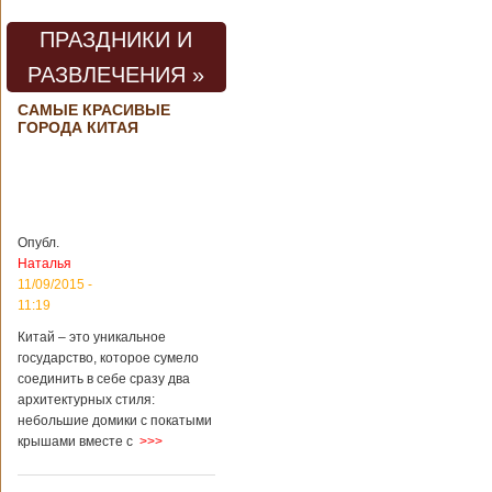
предприятии
произошла
ПРАЗДНИКИ И
трагедия. Как
пишет ТАСС,
РАЗВЛЕЧЕНИЯ »
ссылаясь на
информационное
САМЫЕ КРАСИВЫЕ
агентство Синьхуа,
ГОРОДА КИТАЯ
происходило все в
одном из цехов
предприятия, во
время проведения
там сварочных
работ. По
Опубл.
предварительной
Наталья
информации,
11/09/2015 -
травмы получили
четыре человека,
11:19
погибли шесть
Китай – это уникальное
человек.
государство, которое сумело
Обстоятельства
происшествия
соединить в себе сразу два
Подробнее...
архитектурных стиля:
Опубликовано
небольшие домики с покатыми
28/03/2018 - 1:14
Билеты на
крышами вместе с
>>>
туристические
объекты в
Руководство
Китае могут
КНР