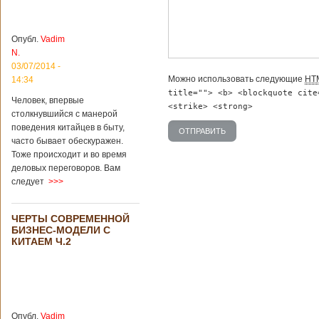
более 8
квадратных
километров.
Опубл.
Vadim
Сообщается, что
N.
рудник состоит из
03/07/2014 -
функциональных
Можно использовать следующие
HT
14:34
зон для
title=""> <b> <blockquote cite
Подробнее...
Человек, впервые
Опубликовано
<strike> <strong>
столкнувшийся с манерой
12/02/2019 - 10:40
Удивительные
поведения китайцев в быту,
для туристов
вещи в Китае
часто бывает обескуражен.
Традиции и
Тоже происходит и во время
образ жизни
жителей Китая
деловых переговоров. Вам
существенно
следует
>>>
отличаются от
европейского быта.
Мы собрали для
ЧЕРТЫ СОВРЕМЕННОЙ
вас информацию о
БИЗНЕС-МОДЕЛИ С
вещах, которые
КИТАЕМ Ч.2
больше всего
удивляют туристов
в Поднебесной.
Металлодетекторы
в метрополитене В
Пекине или
Опубл.
Vadim