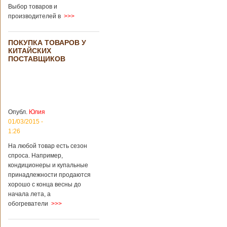
во время
Выбор товаров и
проведения дня
производителей в
>>>
открытых дверей
публике был
показан симулятор
ПОКУПКА ТОВАРОВ У
смерти. По мнению
КИТАЙСКИХ
сотрудников
ПОСТАВЩИКОВ
кладбища, такие
переживания
помогут ценить
больше жизнь.
Большинство
посетителей
Опубл.
Юлия
кладбища считают
01/03/2015 -
такую идею
1:26
странной,
Подробнее...
На любой товар есть сезон
Опубликовано
спроса. Например,
11/04/2018 - 21:48
Из-за взрыва на
кондиционеры и купальные
заводе в Китае
принадлежности продаются
погибли люди
В Китае на
хорошо с конца весны до
территории города
начала лета, а
Цзаочжун в
восточной
обогреватели
>>>
провинции
Шаньдун на