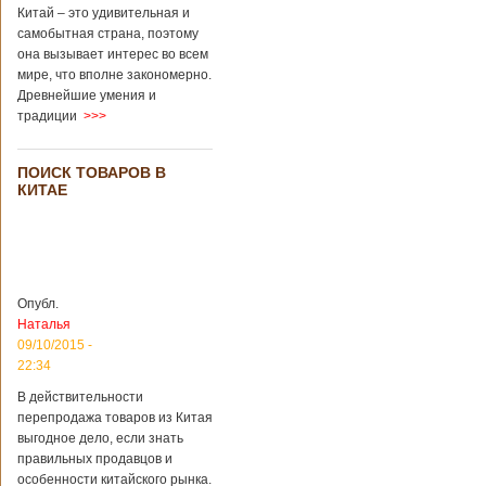
завести детей при
Китай – это удивительная и
помощи
самобытная страна, поэтому
суррогатной
она вызывает интерес во всем
матери. Эмбрионы
мире, что вполне закономерно.
хранились в
клинике в жидком
Древнейшие умения и
азоте при
традиции
>>>
температуре -196
градусов. Бабушки
и дедушки
ПОИСК ТОВАРОВ В
новорожденного
КИТАЕ
долгое время
судились
Подробнее...
Опубликовано
13/04/2018 - 21:25
В Китае на
кладбище
Опубл.
проводят
На кладбище
Наталья
виртуальные
Бабаошань в Китае
09/10/2015 -
экскурсии в
в Пекине начали
22:34
загробный мир
использовать
технологии
В действительности
виртуальной
перепродажа товаров из Китая
реальности с
выгодное дело, если знать
целью поддержать
правильных продавцов и
близких и родных
особенности китайского рынка.
усопших. Для этого