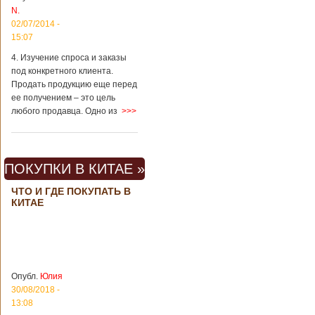
Шанхае терактов
N.
не было, да и весь
02/07/2014 -
Китай в этом
15:07
отношении
считается
4. Изучение спроса и заказы
благополучным
под конкретного клиента.
государством. Но в
Продать продукцию еще перед
метрополитене
ее получением – это цель
Шанхая или
любого продавца. Одно из
>>>
Подробнее...
Опубликовано
23/09/2018 - 13:07
В Китае
появился на
свет ребенок
В Китае спустя 4
ПОКУПКИ В КИТАЕ »
через 4 года
года после смерти
после смерти
родителей на свет
ЧТО И ГДЕ ПОКУПАТЬ В
родителей
появился их
КИТАЕ
ребенок. Выносила
малыша
суррогатная мать.
Перед смертью
супруги
заморозили
Опубл.
Юлия
несколько
30/08/2018 -
эмбрионов, так как
13:08
планировали