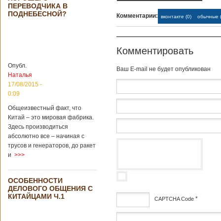
Опубликовано
ПЕРЕВОДЧИКА В
21/02/2019 - 22:26
В Китае найден
ПОДНЕБЕСНОЙ?
Комментарии:
древний
вконтакте (0)
обычные (
крупный
Китайским
бирюзовый
археологам
рудник
удалось
Комментировать
обнаружить
крупнейший рудник
Опубл.
Baш E-mail не будет опубликован
по добыче бирюзы
Наталья
на территории
17/08/2015 -
Синьцзян-
0:09
Уйгурского
автономного
Общеизвестный факт, что
района, что на
Китай – это мировая фабрика.
северо-западе
Здесь производиться
Китая. Об этом
абсолютно все – начиная с
сообщает
агентство Синьхуа,
трусов и генераторов, до ракет
ссылаясь на
и
>>>
Синьцзянский
институт
археологии и
ОСОБЕННОСТИ
культурных
ДЕЛОВОГО ОБЩЕНИЯ С
реликвий. Площадь
КИТАЙЦАМИ Ч.1
*
CAPTCHA Code
участка, на
котором добывали
дсф
бирюзу, составляет