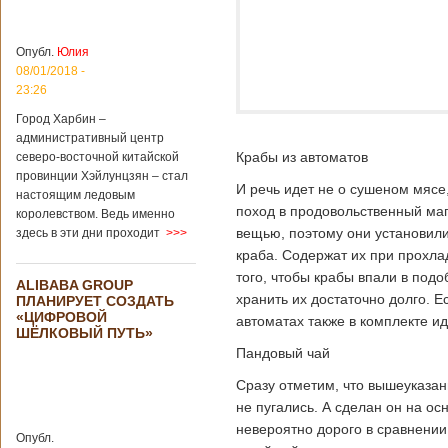
больницы Гонконга
Подробнее...
Опубликовано
04/02/2020 - 15:45
Третий год
Опубл.
Юлия
подряд Китай
08/01/2018 -
становится
23:26
самым
Город Харбин –
крупным
административный центр
торговым
Крабы из автоматов
северо-восточной китайской
партнером
провинции Хэйлунцзян – стал
Германии
И речь идет не о сушеном мясе,
настоящим ледовым
Как
поход в продовольственный маг
королевством. Ведь именно
свидетельствуют
вещью, поэтому они установил
здесь в эти дни проходит
>>>
данные, которые
были
краба. Содержат их при прохла
обнародованы
того, чтобы крабы впали в подо
ALIBABA GROUP
Федеральным
хранить их достаточно долго. Е
ПЛАНИРУЕТ СОЗДАТЬ
статистическим
«ЦИФРОВОЙ
автоматах также в комплекте ид
ведомством
ШЁЛКОВЫЙ ПУТЬ»
Германии, в 2018
Пандовый чай
году статус самого
крупного торгового
Сразу отметим, что вышеуказанн
партнера страны
не пугались. А сделан он на ос
остается за
Китаем, причем это
невероятно дорого в сравнении
Опубл.
уже третий год