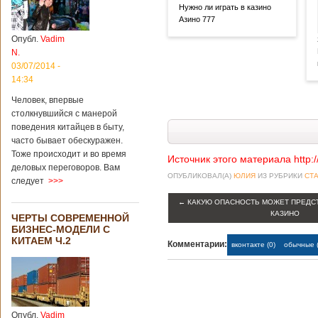
Нужно ли играть в казино
Азино 777
Опубл.
Vadim
N.
03/07/2014 -
14:34
Человек, впервые
столкнувшийся с манерой
поведения китайцев в быту,
часто бывает обескуражен.
Тоже происходит и во время
Источник этого материала http:
деловых переговоров. Вам
ОПУБЛИКОВАЛ(А)
ЮЛИЯ
ИЗ РУБРИКИ
СТА
следует
>>>
←
КАКУЮ ОПАСНОСТЬ МОЖЕТ ПРЕДС
КАЗИНО
ЧЕРТЫ СОВРЕМЕННОЙ
БИЗНЕС-МОДЕЛИ С
КИТАЕМ Ч.2
Комментарии:
вконтакте (0)
обычные (
Опубл.
Vadim