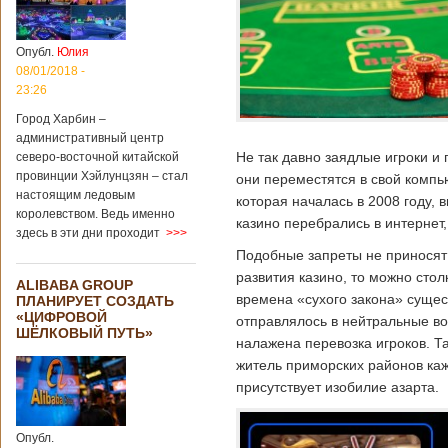
Опубл.
Юлия
08/01/2018 -
23:26
Город Харбин –
административный центр
Не так давно заядлые игроки и 
северо-восточной китайской
провинции Хэйлунцзян – стал
они переместятся в свой компь
настоящим ледовым
которая началась в 2008 году, 
королевством. Ведь именно
казино перебрались в интернет
здесь в эти дни проходит
>>>
Подобные запреты не приносят 
развития казино, то можно стол
ALIBABA GROUP
времена «сухого закона» сущес
ПЛАНИРУЕТ СОЗДАТЬ
«ЦИФРОВОЙ
отправлялось в нейтральные во
ШЁЛКОВЫЙ ПУТЬ»
налажена перевозка игроков. Т
житель приморских районов каж
присутствует изобилие азарта.
Опубл.