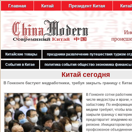
Главная
Китай
Президент Китая
Кита
Ин
происше
Китайские товары
праздники развлечение путешествия туризм от
События в Китае
политика события общество экономика финансы
Китай сегодня
В Гонконге бастуют медработники, требуя закрыть границу с Кита
В Гонконге сотни работник
числе медсестры и врачи, 
забастовку. По информаци
медики требуют, чтобы вл
закрыли границу с материк
предотвратит эпидемию ко
регионе. Инициатором про
профсоюзное объединени