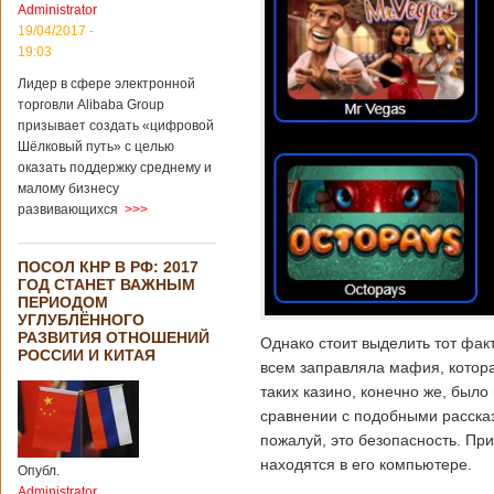
Administrator
19/04/2017 -
19:03
Лидер в сфере электронной
торговли Alibaba Group
призывает создать «цифровой
Шёлковый путь» с целью
оказать поддержку среднему и
малому бизнесу
развивающихся
>>>
ПОСОЛ КНР В РФ: 2017
ГОД СТАНЕТ ВАЖНЫМ
ПЕРИОДОМ
УГЛУБЛЁННОГО
РАЗВИТИЯ ОТНОШЕНИЙ
Однако стоит выделить тот факт
РОССИИ И КИТАЯ
всем заправляла мафия, котора
таких казино, конечно же, было
сравнении с подобными рассказ
пожалуй, это безопасность. При
находятся в его компьютере.
Опубл.
Administrator