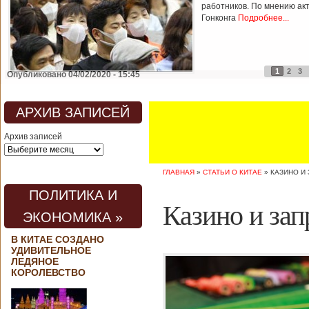
работников. По мнению ак
Гонконга
Подробнее...
1
2
3
Опубликовано 04/02/2020 - 15:45
АРХИВ ЗАПИСЕЙ
Архив записей
ГЛАВНАЯ
»
СТАТЬИ О КИТАЕ
»
КАЗИНО И
ПОЛИТИКА И
Казино и за
ЭКОНОМИКА »
В КИТАЕ СОЗДАНО
УДИВИТЕЛЬНОЕ
ЛЕДЯНОЕ
КОРОЛЕВСТВО