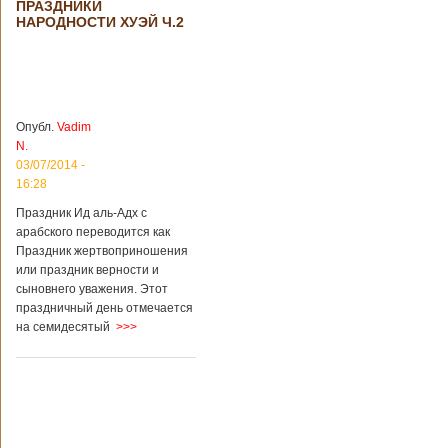
ПРАЗДНИКИ
происшествия
НАРОДНОСТИ ХУЭЙ Ч.2
Подробнее...
Опубликовано
28/03/2018 - 1:14
Билеты на
туристические
объекты в
Руководство
Китае могут
КНР
стать дешевле
рассматривает
Опубл.
Vadim
возможность
N.
снижения
03/07/2014 -
стоимости входных
16:28
билетов на
большую часть
Праздник Ид аль-Адх с
туристических
арабского переводится как
объектов Китая.
Праздник жертвоприношения
Пишет об этом
или праздник верности и
издание South
сыновнего уважения. Этот
China Morning Post.
праздничный день отмечается
Как сказано в
на семидесятый
>>>
сообщении,
решение снизить
размер оплаты –
это результат
недовольства
туристов. Также это
должно