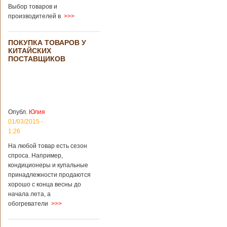
загробный мир
использовать
Выбор товаров и
технологии
производителей в
>>>
виртуальной
реальности с
целью поддержать
ПОКУПКА ТОВАРОВ У
близких и родных
КИТАЙСКИХ
усопших. Для этого
ПОСТАВЩИКОВ
во время
проведения дня
открытых дверей
публике был
показан симулятор
смерти. По мнению
Опубл.
Юлия
сотрудников
01/03/2015 -
кладбища, такие
переживания
1:26
помогут ценить
На любой товар есть сезон
больше жизнь.
спроса. Например,
Большинство
кондиционеры и купальные
посетителей
кладбища считают
принадлежности продаются
такую идею
хорошо с конца весны до
странной,
начала лета, а
Подробнее...
обогреватели
>>>
Опубликовано
11/04/2018 - 21:48
Из-за взрыва на
заводе в Китае