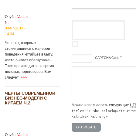
институт
археологии и
культурных
Опубл.
Vadim
реликвий. Площадь
N.
участка, на
котором добывали
03/07/2014 -
бирюзу, составляет
14:34
более 8
Человек, впервые
квадратных
столкнувшийся с манерой
километров.
Сообщается, что
поведения китайцев в быту,
*
CAPTCHA Code
рудник состоит из
часто бывает обескуражен.
функциональных
Тоже происходит и во время
зон для
дсф
деловых переговоров. Вам
Подробнее...
следует
>>>
Опубликовано
12/02/2019 - 10:40
Удивительные
для туристов
ЧЕРТЫ СОВРЕМЕННОЙ
вещи в Китае
Традиции и
БИЗНЕС-МОДЕЛИ С
образ жизни
КИТАЕМ Ч.2
Можно использовать следующие
HT
жителей Китая
существенно
title=""> <b> <blockquote cite
отличаются от
<strike> <strong>
европейского быта.
Мы собрали для
вас информацию о
Опубл.
Vadim