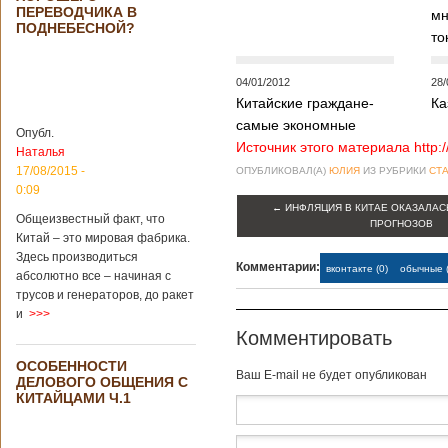
Опубликовано
ПЕРЕВОДЧИКА В
мн
21/02/2019 - 22:26
В Китае найден
ПОДНЕБЕСНОЙ?
древний
то
крупный
бирюзовый
04/01/2012
28/
рудник
Китайские граждане-
Ка
самые экономные
Опубл.
Источник этого материала http:
Наталья
Китайским
17/08/2015 -
ОПУБЛИКОВАЛ(А)
ЮЛИЯ
ИЗ РУБРИКИ
СТА
археологам
0:09
удалось
←
ИНФЛЯЦИЯ В КИТАЕ ОКАЗАЛАС
обнаружить
Общеизвестный факт, что
ПРОГНОЗОВ
крупнейший рудник
Китай – это мировая фабрика.
по добыче бирюзы
Здесь производиться
Комментарии:
на территории
вконтакте (0)
обычные (
абсолютно все – начиная с
Синьцзян-
трусов и генераторов, до ракет
Уйгурского
и
>>>
автономного
Комментировать
района, что на
северо-западе
ОСОБЕННОСТИ
Китая. Об этом
Baш E-mail не будет опубликован
ДЕЛОВОГО ОБЩЕНИЯ С
сообщает
КИТАЙЦАМИ Ч.1
агентство Синьхуа,
ссылаясь на
Синьцзянский