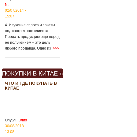
вещах, которые
N.
больше всего
02/07/2014 -
удивляют туристов
в Поднебесной.
15:07
Металлодетекторы
4. Изучение спроса и заказы
в метрополитене В
под конкретного клиента.
Пекине или
Шанхае терактов
Продать продукцию еще перед
не было, да и весь
ее получением – это цель
Китай в этом
любого продавца. Одно из
>>>
отношении
считается
благополучным
государством. Но в
ПОКУПКИ В КИТАЕ »
метрополитене
Шанхая или
ЧТО И ГДЕ ПОКУПАТЬ В
Подробнее...
КИТАЕ
Опубликовано
23/09/2018 - 13:07
В Китае
появился на
свет ребенок
В Китае спустя 4
через 4 года
года после смерти
после смерти
родителей на свет
родителей
появился их
Опубл.
Юлия
ребенок. Выносила
30/08/2018 -
малыша
13:08
суррогатная мать.