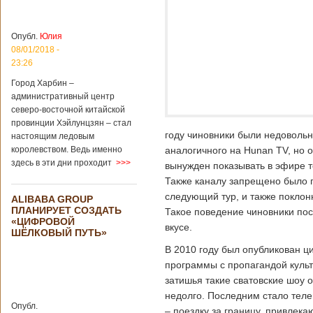
больницы Гонконга
Подробнее...
Опубликовано
04/02/2020 - 15:45
Третий год
Опубл.
Юлия
подряд Китай
08/01/2018 -
становится
23:26
самым
Город Харбин –
крупным
административный центр
торговым
северо-восточной китайской
партнером
провинции Хэйлунцзян – стал
Германии
году чиновники были недовольн
настоящим ледовым
Как
королевством. Ведь именно
аналогичного на Hunan TV, но 
свидетельствуют
здесь в эти дни проходит
>>>
вынужден показывать в эфире т
данные, которые
были
Также каналу запрещено было п
обнародованы
следующий тур, и также поклон
ALIBABA GROUP
Федеральным
ПЛАНИРУЕТ СОЗДАТЬ
Такое поведение чиновники пос
статистическим
«ЦИФРОВОЙ
ведомством
вкусе.
ШЁЛКОВЫЙ ПУТЬ»
Германии, в 2018
году статус самого
В 2010 году был опубликован ц
крупного торгового
программы с пропагандой культ
партнера страны
затишья такие сватовские шоу о
остается за
недолго. Последним стало теле
Китаем, причем это
Опубл.
уже третий год
– поездку за границу, привле