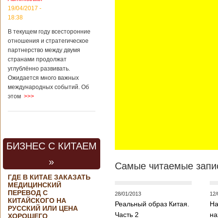
контракта на
19/04/2017 -
разработку
18:38
тяжелого
вертолета. Такое
В текущем году всесторонние
заявление сделала
отношения и стратегическое
директор по
партнерство между двумя
региональной
странами продолжат
политике и
углублённо развивать.
международному
Ожидается много важных
сотрудничеству
международных событий. Об
государственной
этом
>>>
корпорации
«Ростех» Виктор
Кладов
журналистам в
ходе
аэрокосмической
БИЗНЕС С КИТАЕМ
выставки Aero
India-2019, которая
»
проходит в
Самые читаемые запис
Бангалоре в
ГДЕ В КИТАЕ ЗАКАЗАТЬ
Индии. Контракт
МЕДИЦИНСКИЙ
между Китаем и
ПЕРЕВОД С
28/01/2013
12/
Россией на
КИТАЙСКОГО НА
Реальный образ Китая.
На
разработку,
РУССКИЙ ИЛИ ЦЕНА
Подробнее...
Часть 2
на
ХОРОШЕГО