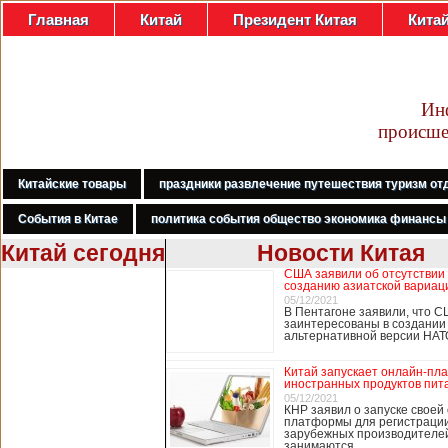
Главная
Китай
Президент Китая
Кита
Ин
происше
Китайские товары
праздники развлечение путешествия туризм от
События в Китае
политика события общество экономика финансы
Китай сегодня
Новости Китая
США заявили об отсутствии
В Гонконге
созданию азиатской вариац
бастуют
05/12/2021
В Пентагоне заявили, что С
медработники,
заинтересованы в создании
требуя закрыть
альтернативной версии НА
границу с
Китаем
Китай запускает онлайн-пл
иностранных продуктов пит
05/12/2021
КНР заявил о запуске своей
платформы для регистраци
В Гонконге сотни
зарубежных производителей
работников
занимаются …