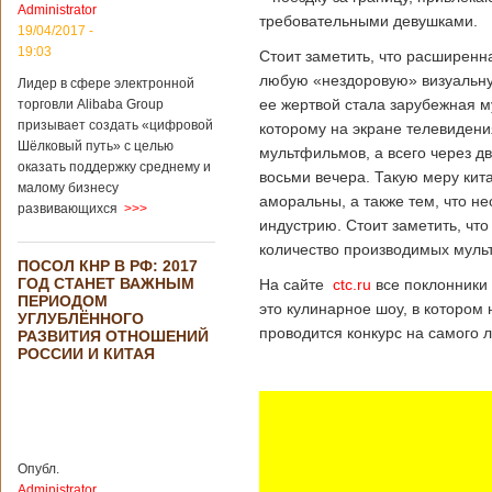
Administrator
подряд. Объем
требовательными девушками.
торговли между
19/04/2017 -
Германией и
19:03
Стоит заметить, что расширенн
Китаем достиг
любую «нездоровую» визуальную
Лидер в сфере электронной
199,3 миллиарда
ее жертвой стала зарубежная му
евро. Как
торговли Alibaba Group
свидетельствуют
призывает создать «цифровой
которому на экране телевиден
опубликованные
Шёлковый путь» с целью
мультфильмов, а всего через д
данные, в прошлом
оказать поддержку среднему и
восьми вечера. Такую меру кит
году размер
малому бизнесу
импорта из Китая
аморальны, а также тем, что 
развивающихся
>>>
Подробнее...
индустрию. Стоит заметить, что
Опубликовано
21/02/2019 - 22:30
Китай и Россия
количество производимых мульт
ПОСОЛ КНР В РФ: 2017
собираются
ГОД СТАНЕТ ВАЖНЫМ
На сайте
ctc.ru
все поклонники 
разрабатывать
ПЕРИОДОМ
тяжелый
это кулинарное шоу, в котором
УГЛУБЛЁННОГО
вертолет
проводится конкурс на самого 
РАЗВИТИЯ ОТНОШЕНИЙ
РОССИИ И КИТАЯ
В ближайшее
время между
Китаем и Россией
планируется
Опубл.
подписание
Administrator