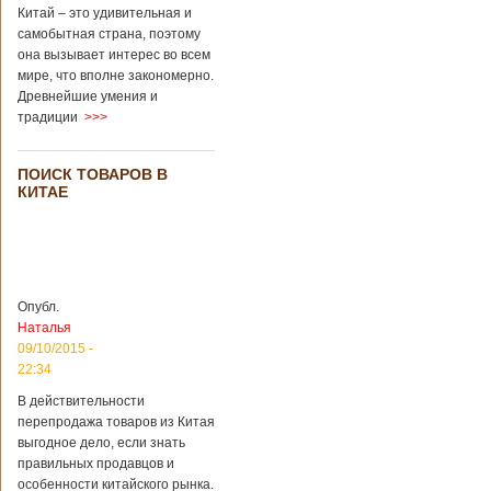
Перед смертью
Китай – это удивительная и
супруги
самобытная страна, поэтому
заморозили
она вызывает интерес во всем
несколько
мире, что вполне закономерно.
эмбрионов, так как
Древнейшие умения и
планировали
традиции
>>>
завести детей при
помощи
суррогатной
ПОИСК ТОВАРОВ В
матери. Эмбрионы
КИТАЕ
хранились в
клинике в жидком
азоте при
температуре -196
градусов. Бабушки
и дедушки
Опубл.
новорожденного
Наталья
долгое время
судились
09/10/2015 -
Подробнее...
22:34
Опубликовано
13/04/2018 - 21:25
В Китае на
В действительности
кладбище
перепродажа товаров из Китая
проводят
На кладбище
выгодное дело, если знать
виртуальные
Бабаошань в Китае
правильных продавцов и
экскурсии в
в Пекине начали
особенности китайского рынка.