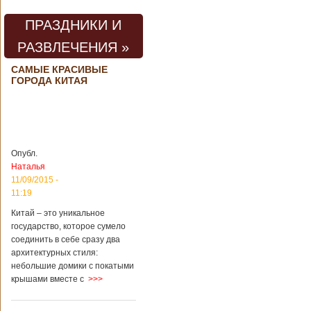
погибли люди
В Китае на
территории города
ПРАЗДНИКИ И
Цзаочжун в
РАЗВЛЕЧЕНИЯ »
восточной
провинции
Шаньдун на
САМЫЕ КРАСИВЫЕ
ГОРОДА КИТАЯ
предприятии
произошла
трагедия. Как
пишет ТАСС,
ссылаясь на
информационное
агентство Синьхуа,
Опубл.
происходило все в
Наталья
одном из цехов
11/09/2015 -
предприятия, во
11:19
время проведения
там сварочных
Китай – это уникальное
работ. По
государство, которое сумело
предварительной
соединить в себе сразу два
информации,
архитектурных стиля:
травмы получили
небольшие домики с покатыми
четыре человека,
крышами вместе с
>>>
погибли шесть
человек.
Обстоятельства