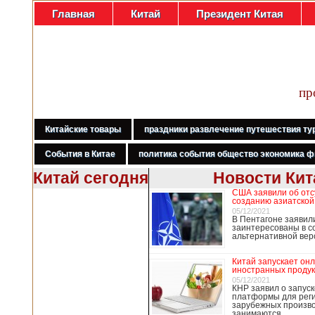
Главная
Китай
Президент Китая
пр
Китайские товары
праздники развлечение путешествия ту
События в Китае
политика события общество экономика ф
Китай сегодня
Новости Кит
США заявили об отс
В Гонконге
созданию азиатской
бастуют
05/12/2021
В Пентагоне заявил
медработники,
заинтересованы в с
требуя закрыть
альтернативной ве
границу с
Китаем
Китай запускает он
иностранных продук
05/12/2021
КНР заявил о запуск
платформы для рег
В Гонконге сотни
зарубежных произво
работников
занимаются …