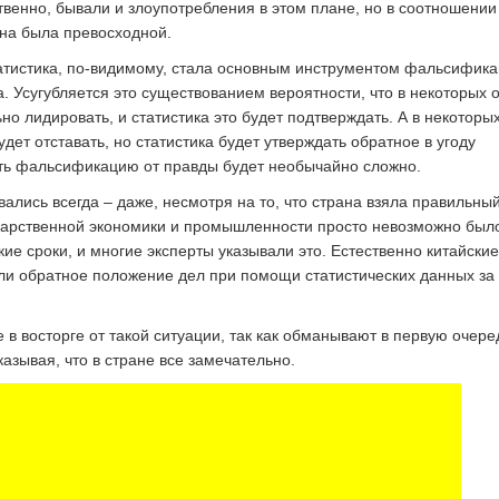
твенно, бывали и злоупотребления в этом плане, но в соотношении
ина была превосходной.
татистика, по-видимому, стала основным инструментом фальсифика
а. Усугубляется это существованием вероятности, что в некоторых 
но лидировать, и статистика это будет подтверждать. А в некоторы
дет отставать, но статистика будет утверждать обратное в угоду
ить фальсификацию от правды будет необычайно сложно.
ались всегда – даже, несмотря на то, что страна взяла правильный
дарственной экономики и промышленности просто невозможно был
кие сроки, и многие эксперты указывали это. Естественно китайские
ли обратное положение дел при помощи статистических данных за
 в восторге от такой ситуации, так как обманывают в первую очере
казывая, что в стране все замечательно.