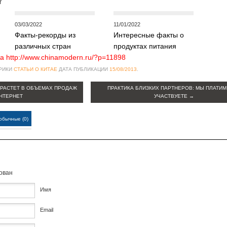
т
03/03/2022
11/01/2022
Факты-рекорды из
Интересные факты о
различных стран
продуктах питания
а http://www.chinamodern.ru/?p=11898
БРИКИ
СТАТЬИ О КИТАЕ
ДАТА ПУБЛИКАЦИИ
15/08/2013
.
 РАСТЕТ В ОБЪЕМАХ ПРОДАЖ
ПРАКТИКА БЛИЗКИХ ПАРТНЕРОВ: МЫ ПЛАТИМ
НТЕРНЕТ
УЧАСТВУЕТЕ
→
обычные (0)
кован
Имя
Email