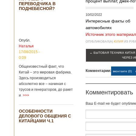
процент выплат, джек-по
ПЕРЕВОДЧИКА В
крупнейший рудник
ПОДНЕБЕСНОЙ?
по добыче бирюзы
на территории
10/02/2022
Синьцзян-
Интересные факты об
Уйгурского
автомобилях
автономного
Источник этого материал
района, что на
северо-западе
Опубл.
ОПУБЛИКОВАЛ(А)
ЮЛИЯ
ИЗ РУ
Китая. Об этом
Наталья
сообщает
17/08/2015 -
←
БЫТОВАЯ ТЕХНИКА КИТАЯ
агентство Синьхуа,
0:09
ЧЕРЕЗ И
ссылаясь на
Синьцзянский
Общеизвестный факт, что
Комментарии:
институт
вконтакте (0)
Китай – это мировая фабрика.
археологии и
Здесь производиться
культурных
абсолютно все – начиная с
реликвий. Площадь
трусов и генераторов, до ракет
Комментировать
участка, на
и
>>>
котором добывали
бирюзу, составляет
Baш E-mail не будет опубли
более 8
ОСОБЕННОСТИ
квадратных
ДЕЛОВОГО ОБЩЕНИЯ С
километров.
КИТАЙЦАМИ Ч.1
Сообщается, что
рудник состоит из
функциональных