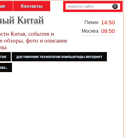
тая
Контакты
ный Китай
14:50
Пекин
09:50
Москва
сти Китая, события и
е обзоры, фото и описание
тва
итая
достижения технологии компьютеры интернет
ах..