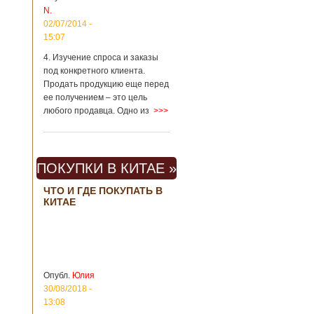
N.
метрополитене
Шанхая или
02/07/2014 -
Подробнее...
15:07
Опубликовано
23/09/2018 - 13:07
В Китае
4. Изучение спроса и заказы
появился на
под конкретного клиента.
свет ребенок
В Китае спустя 4
Продать продукцию еще перед
через 4 года
года после смерти
ее получением – это цель
после смерти
родителей на свет
любого продавца. Одно из
>>>
родителей
появился их
ребенок. Выносила
малыша
суррогатная мать.
ПОКУПКИ В КИТАЕ »
Перед смертью
супруги
заморозили
ЧТО И ГДЕ ПОКУПАТЬ В
КИТАЕ
несколько
эмбрионов, так как
планировали
завести детей при
помощи
суррогатной
матери. Эмбрионы
Опубл.
Юлия
хранились в
30/08/2018 -
клинике в жидком
13:08
азоте при