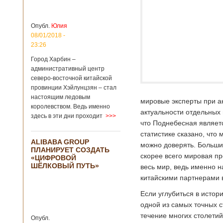
больницы Гонконга
Подробнее...
Опубликовано
04/02/2020 - 15:45
Третий год
Опубл.
Юлия
подряд Китай
08/01/2018 -
становится
23:26
самым
Город Харбин –
крупным
административный центр
торговым
северо-восточной китайской
партнером
провинции Хэйлунцзян – стал
Германии
настоящим ледовым
мировые эксперты при а
Как
королевством. Ведь именно
свидетельствуют
актуальности отдельных 
здесь в эти дни проходит
>>>
данные, которые
что Поднебесная являетс
были
статистике сказано, что
обнародованы
ALIBABA GROUP
Федеральным
можно доверять. Большин
ПЛАНИРУЕТ СОЗДАТЬ
статистическим
скорее всего мировая п
«ЦИФРОВОЙ
ведомством
ШЁЛКОВЫЙ ПУТЬ»
весь мир, ведь именно н
Германии, в 2018
году статус самого
китайскими партнерами 
крупного торгового
Если углубиться в истор
партнера страны
остается за
одной из самых точных с
Китаем, причем это
течение многих столетий
Опубл.
уже третий год