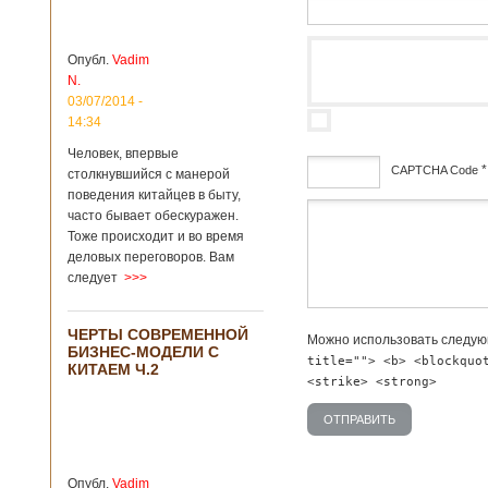
зон для
Подробнее...
Опубликовано
12/02/2019 - 10:40
Удивительные
Опубл.
Vadim
для туристов
N.
вещи в Китае
Традиции и
03/07/2014 -
образ жизни
14:34
жителей Китая
Человек, впервые
существенно
*
CAPTCHA Code
отличаются от
столкнувшийся с манерой
европейского быта.
поведения китайцев в быту,
Мы собрали для
дсф
часто бывает обескуражен.
вас информацию о
Тоже происходит и во время
вещах, которые
деловых переговоров. Вам
больше всего
следует
>>>
удивляют туристов
в Поднебесной.
Металлодетекторы
ЧЕРТЫ СОВРЕМЕННОЙ
в метрополитене В
Можно использовать следу
БИЗНЕС-МОДЕЛИ С
Пекине или
title=""> <b> <blockquo
КИТАЕМ Ч.2
Шанхае терактов
<strike> <strong>
не было, да и весь
Китай в этом
отношении
считается
благополучным
Опубл.
Vadim
государством. Но в