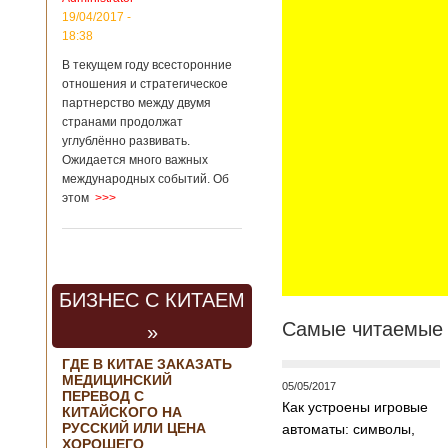
региональной
19/04/2017 -
политике и
18:38
международному
сотрудничеству
В текущем году всесторонние
государственной
отношения и стратегическое
корпорации
партнерство между двумя
«Ростех» Виктор
Кладов
странами продолжат
журналистам в
углублённо развивать.
ходе
Ожидается много важных
аэрокосмической
международных событий. Об
выставки Aero
этом
>>>
India-2019, которая
проходит в
Бангалоре в
Индии. Контракт
между Китаем и
Россией на
БИЗНЕС С КИТАЕМ
разработку,
Самые читаемые 
Подробнее...
»
Опубликовано
21/02/2019 - 22:26
В Китае найден
ГДЕ В КИТАЕ ЗАКАЗАТЬ
древний
МЕДИЦИНСКИЙ
05/05/2017
крупный
Китайским
ПЕРЕВОД С
Как устроены игровые
бирюзовый
археологам
КИТАЙСКОГО НА
рудник
удалось
РУССКИЙ ИЛИ ЦЕНА
автоматы: символы,
ХОРОШЕГО
обнаружить