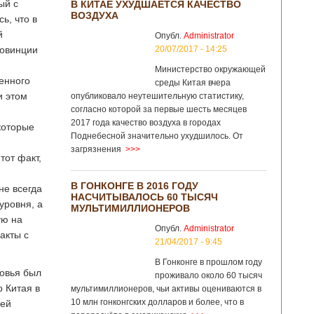
ый с
В КИТАЕ УХУДШАЕТСЯ КАЧЕСТВО
ВОЗДУХА
ь, что в
й
Опубл.
Administrator
ровинции
20/07/2017 - 14:25
Министерство окружающей
енного
среды Китая вчера
и этом
опубликовало неутешительную статистику,
согласно которой за первые шесть месяцев
2017 года качество воздуха в городах
которые
Поднебесной значительно ухудшилось. От
загрязнения
>>>
тот факт,
В ГОНКОНГЕ В 2016 ГОДУ
не всегда
НАСЧИТЫВАЛОСЬ 60 ТЫСЯЧ
уровня, а
МУЛЬТИМИЛЛИОНЕРОВ
ую на
Опубл.
Administrator
акты с
21/04/2017 - 9:45
В Гонконге в прошлом году
ковья был
проживало около 60 тысяч
о Китая в
мультимиллионеров, чьи активы оцениваются в
10 млн гонконгских долларов и более, что в
щей