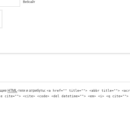
Вебсайт
ющие
HTML
-теги и атрибуты:
<a href="" title=""> <abbr title=""> <acr
te cite=""> <cite> <code> <del datetime=""> <em> <i> <q cite="">