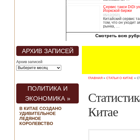
медицины, в том
Сервис такси DiDi у
числе медсестры и
Йоркской биржи
врачи, начали в
05/12/2021
Китайский сервис та
понедельник
том, что он уходит 
забастовку. По
рынка, …
информации от
Смотреть всю рубр
местных СМИ,
медики требуют,
чтобы власти
АРХИВ ЗАПИСЕЙ
полностью
закрыли границу с
Архив записей
материковым
Китаем, что
предотвратит
ГЛАВНАЯ
»
СТАТЬИ О КИТАЕ
»
С
эпидемию
короонавируса в
ПОЛИТИКА И
регионе.
Статистик
Инициатором
ЭКОНОМИКА »
протеста стало
новое
Китае
В КИТАЕ СОЗДАНО
профсоюзное
УДИВИТЕЛЬНОЕ
объединение
ЛЕДЯНОЕ
медицинских
КОРОЛЕВСТВО
работников. По
мнению
активистов,