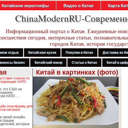
Китайские иероглифы
Видео о Китае
Карта Ки
ChinaModernRU-Современ
Информационный портал о Китае. Ежедневные ново
оисшествия сегодня, интересные статьи, познавательны
городов Китая, история государс
ризм отдых
Китайская кухня
Покупки в Китае
Доставка из К
инансы бизнес
Китайский юмор
Статьи о Китае
Китай в цифр
ая
Китай в картинках (фото)
утствии планов по
 вариации НАТО
и, что США не
оздании
рсии НАТО …
лайн-платформу для
тов питания
е своей онлайн-
истрации
дителей, которые