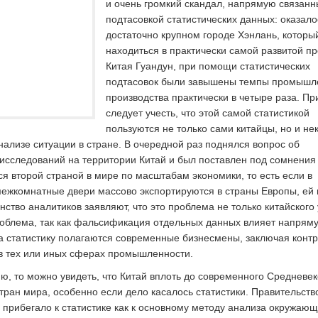
и очень громкий скандал, напрямую связанн
подтасовкой статистических данных: оказалос
достаточно крупном городе Хэнлань, которы
находиться в практически самой развитой п
Китая Гуандун, при помощи статистических
подтасовок были завышены темпы промышл
производства практически в четыре раза. Пр
следует учесть, что этой самой статистикой
пользуются не только сами китайцы, но и не
нализе ситуации в стране.
В очередной раз поднялся вопрос об
исследований на территории Китай и был поставлен под сомнения 
я второй страной в мире по масштабам экономики, то есть если в
 межкомнатные двери массово экспортируются в страны Европы, ей 
ство аналитиков заявляют, что это проблема не только китайского 
роблема, так как фальсификация отдельных данных влияет напрям
а статистику полагаются современные бизнесмены, заключая контр
в тех или иных сферах промышленности.
ию, то можно увидеть, что Китай вплоть до современного Средневе
тран мира, особенно если дело касалось статистики. Правительств
 прибегало к статистике как к основному методу анализа окружаю