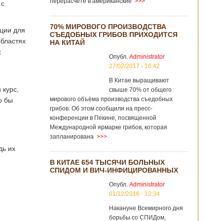
перерасчёте в американские
>>>
 с
70% МИРОВОГО ПРОИЗВОДСТВА
ции для
СЪЕДОБНЫХ ГРИБОВ ПРИХОДИТСЯ
областях
НА КИТАЙ
х
Опубл.
Administrator
27/02/2017 - 16:42
В Китае выращивают
 курс,
свыше 70% от общего
мирового объёма производства съедобных
о бы
грибов. Об этом сообщили на пресс-
конференции в Пекине, посвященной
Международной ярмарке грибов, которая
запланирована
>>>
дь их
В КИТАЕ 654 ТЫСЯЧИ БОЛЬНЫХ
СПИДОМ И ВИЧ-ИНФИЦИРОВАННЫХ
Опубл.
Administrator
01/12/2016 - 12:34
Накануне Всемирного дня
борьбы со СПИДом,