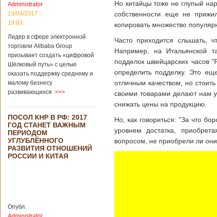
Но китайцы тоже не глупый нар
Administrator
подряд. Объем
торговли между
19/04/2017 -
собственности еще не прижил
Германией и
19:03
копировать множество популярн
Китаем достиг
Лидер в сфере электронной
199,3 миллиарда
Часто приходится слышать, 
евро. Как
торговли Alibaba Group
Например, на Итальянской т
свидетельствуют
призывает создать «цифровой
подделок швейцарских часов "R
опубликованные
Шёлковый путь» с целью
данные, в прошлом
определить подделку. Это еще
оказать поддержку среднему и
году размер
отличным качеством, но стоить
малому бизнесу
импорта из Китая
развивающихся
>>>
своими товарами делают нам у
Подробнее...
Опубликовано
снижать цены на продукцию.
21/02/2019 - 22:30
Китай и Россия
ПОСОЛ КНР В РФ: 2017
собираются
Но, как говориться: "За что бо
ГОД СТАНЕТ ВАЖНЫМ
разрабатывать
уровнем достатка, приобрета
ПЕРИОДОМ
тяжелый
УГЛУБЛЁННОГО
вопросом, не приобрели ли они
вертолет
РАЗВИТИЯ ОТНОШЕНИЙ
РОССИИ И КИТАЯ
В ближайшее
время между
Китаем и Россией
планируется
Опубл.
подписание
Administrator