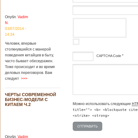
институт
археологии и
культурных
Опубл.
Vadim
реликвий. Площадь
N.
участка, на
котором добывали
03/07/2014 -
бирюзу, составляет
14:34
более 8
Человек, впервые
квадратных
столкнувшийся с манерой
километров.
Сообщается, что
поведения китайцев в быту,
*
CAPTCHA Code
рудник состоит из
часто бывает обескуражен.
функциональных
Тоже происходит и во время
дсф
зон для
деловых переговоров. Вам
Подробнее...
следует
>>>
Опубликовано
12/02/2019 - 10:40
Удивительные
для туристов
ЧЕРТЫ СОВРЕМЕННОЙ
вещи в Китае
Традиции и
БИЗНЕС-МОДЕЛИ С
образ жизни
Можно использовать следующие
HT
КИТАЕМ Ч.2
жителей Китая
title=""> <b> <blockquote cite
существенно
<strike> <strong>
отличаются от
европейского быта.
Мы собрали для
вас информацию о
Опубл.
Vadim