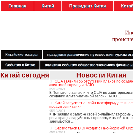
Главная
Китай
Президент Китая
Кита
Ин
происше
Китайские товары
праздники развлечение путешествия туризм от
События в Китае
политика события общество экономика финансы
Китай сегодня
Новости Китая
США заявили об отсутствии планов по созда
В Гонконге
азиатской вариации НАТО
бастуют
05/12/2021
В Пентагоне заявили, что США не заинтересова
медработники,
создании альтернативной версии НАТО …
требуя закрыть
Китай запускает онлайн-платформу для ино
границу с
продуктов питания
Китаем
05/12/2021
КНР заявил о запуске своей онлайн-платформы 
регистрации зарубежных производителей, кото
занимаются …
В Гонконге сотни
Сервис такси DiDi уходит с Нью-Йоркской би
работников
05/12/2021