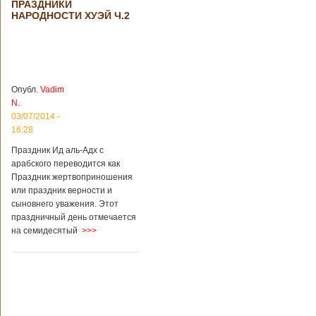
ПРАЗДНИКИ
происшествия
НАРОДНОСТИ ХУЭЙ Ч.2
Подробнее...
Опубликовано
28/03/2018 - 1:14
Билеты на
туристические
объекты в
Руководство
Китае могут
КНР
стать дешевле
рассматривает
Опубл.
Vadim
возможность
N.
снижения
03/07/2014 -
стоимости входных
16:28
билетов на
большую часть
Праздник Ид аль-Адх с
туристических
арабского переводится как
объектов Китая.
Праздник жертвоприношения
Пишет об этом
или праздник верности и
издание South
сыновнего уважения. Этот
China Morning Post.
праздничный день отмечается
Как сказано в
на семидесятый
>>>
сообщении,
решение снизить
размер оплаты –
это результат
недовольства
туристов. Также это
должно