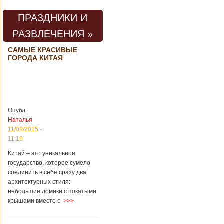
погибли люди
В Китае на
территории города
ПРАЗДНИКИ И
Цзаочжун в
РАЗВЛЕЧЕНИЯ »
восточной
провинции
Шаньдун на
САМЫЕ КРАСИВЫЕ
ГОРОДА КИТАЯ
предприятии
произошла
трагедия. Как
пишет ТАСС,
ссылаясь на
информационное
агентство Синьхуа,
Опубл.
происходило все в
Наталья
одном из цехов
11/09/2015 -
предприятия, во
11:19
время проведения
там сварочных
Китай – это уникальное
работ. По
государство, которое сумело
предварительной
соединить в себе сразу два
информации,
архитектурных стиля:
травмы получили
небольшие домики с покатыми
четыре человека,
крышами вместе с
>>>
погибли шесть
человек.
Обстоятельства