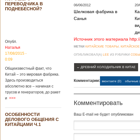
Опубликовано
ПЕРЕВОДЧИКА В
21/02/2019 - 22:26
В Китае найден
06/06/2012
20/
ПОДНЕБЕСНОЙ?
древний
Шелковая фабрика в
Ка
крупный
Санья
Ки
бирюзовый
ви
рудник
ди
Источник этого материала http:
Опубл.
МЕТКИ
КИТАЙСКИЕ ТОВАРЫ
,
КИТАЙСКОЕ
Наталья
Китайским
17/08/2015 -
ОПУБЛИКОВАЛ(А)
LEE
ИЗ РУБРИКИ
СОБЫ
археологам
0:09
удалось
←
ДРЕВНИЙ ХОЛОДИЛЬНИК В КИТАЕ
обнаружить
Общеизвестный факт, что
крупнейший рудник
Китай – это мировая фабрика.
по добыче бирюзы
Здесь производиться
Комментарии:
вконтакте (0)
обычные (
на территории
абсолютно все – начиная с
Синьцзян-
трусов и генераторов, до ракет
Уйгурского
и
>>>
автономного
Комментировать
района, что на
северо-западе
ОСОБЕННОСТИ
Baш E-mail не будет опубликован
Китая. Об этом
ДЕЛОВОГО ОБЩЕНИЯ С
сообщает
КИТАЙЦАМИ Ч.1
агентство Синьхуа,
ссылаясь на
Синьцзянский