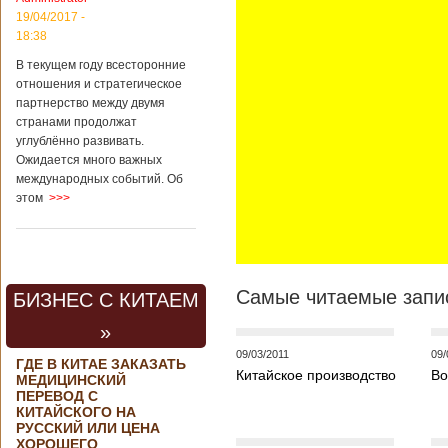
контракта на
19/04/2017 -
разработку
18:38
тяжелого
вертолета. Такое
В текущем году всесторонние
заявление сделала
отношения и стратегическое
директор по
партнерство между двумя
региональной
странами продолжат
политике и
углублённо развивать.
международному
Ожидается много важных
сотрудничеству
международных событий. Об
государственной
этом
>>>
корпорации
«Ростех» Виктор
Кладов
журналистам в
ходе
аэрокосмической
Самые читаемые запис
БИЗНЕС С КИТАЕМ
выставки Aero
India-2019, которая
»
проходит в
Бангалоре в
09/03/2011
09/
ГДЕ В КИТАЕ ЗАКАЗАТЬ
Индии. Контракт
Китайское производство
Во
МЕДИЦИНСКИЙ
между Китаем и
ПЕРЕВОД С
Россией на
КИТАЙСКОГО НА
разработку,
РУССКИЙ ИЛИ ЦЕНА
Подробнее...
ХОРОШЕГО