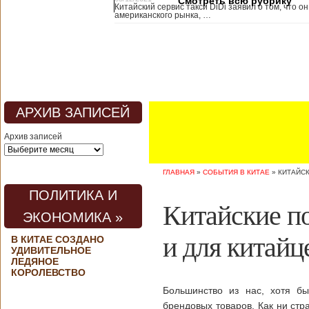
Смотреть всю рубрику
Китайский сервис такси DiDi заявил о том, что он
медицины, в том
американского рынка, …
числе медсестры и
врачи, начали в
понедельник
забастовку. По
информации от
местных СМИ,
медики требуют,
чтобы власти
АРХИВ ЗАПИСЕЙ
полностью
закрыли границу с
Архив записей
материковым
Китаем, что
предотвратит
ГЛАВНАЯ
»
СОБЫТИЯ В КИТАЕ
»
КИТАЙСК
эпидемию
короонавируса в
ПОЛИТИКА И
регионе.
Китайские по
Инициатором
ЭКОНОМИКА »
протеста стало
новое
и для китайц
В КИТАЕ СОЗДАНО
профсоюзное
УДИВИТЕЛЬНОЕ
объединение
ЛЕДЯНОЕ
медицинских
КОРОЛЕВСТВО
работников. По
Большинство из нас, хотя бы
мнению
активистов,
брендовых товаров. Как ни стр