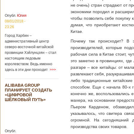
больницы Гонконга
не очень) стран страдают от п
Подробнее...
экономики породил и расширил
Опубликовано
04/02/2020 - 15:45
Третий год
Опубл.
Юлия
чтобы позволить себе покупку 
подряд Китай
08/01/2018 -
думая, что приобретают кост
становится
23:26
Китае.
самым
Город Харбин –
крупным
Почему так происходит? В 
административный центр
торговым
северо-восточной китайской
производителей, которые подс
партнером
провинции Хэйлунцзян – стал
Германии
рабочая сила в Китае стоит, чу
настоящим ледовым
это заметно в провинциях, где
Как
королевством. Ведь именно
свидетельствуют
разгаре – все китайцы: от мал
здесь в эти дни проходит
>>>
данные, которые
развлекают себя, разукрашивая
были
либо традиционные китайские
обнародованы
ALIBABA GROUP
Федеральным
способом. Еще с начала 80-х г
ПЛАНИРУЕТ СОЗДАТЬ
статистическим
конечно же, воспользовались е
«ЦИФРОВОЙ
ведомством
ШЁЛКОВЫЙ ПУТЬ»
махера, на основании предост
Германии, в 2018
году статус самого
Пьером Карденом, обзаводили
крупного торгового
указывалось, что свитера свя
партнера страны
огромной. На сегодняшний д
остается за
производства своих товаров.
Китаем, причем это
Опубл.
уже третий год