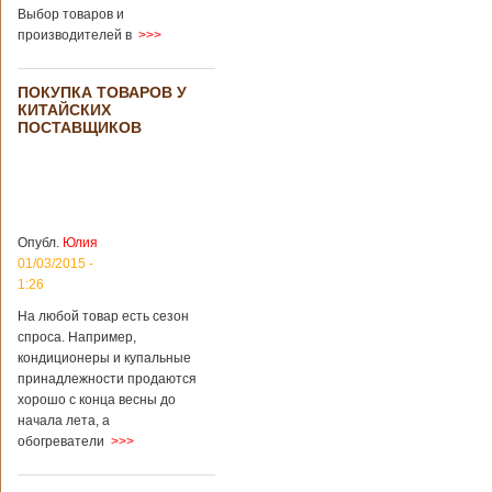
загробный мир
использовать
Выбор товаров и
технологии
производителей в
>>>
виртуальной
реальности с
целью поддержать
ПОКУПКА ТОВАРОВ У
близких и родных
КИТАЙСКИХ
усопших. Для этого
ПОСТАВЩИКОВ
во время
проведения дня
открытых дверей
публике был
показан симулятор
смерти. По мнению
Опубл.
Юлия
сотрудников
01/03/2015 -
кладбища, такие
переживания
1:26
помогут ценить
На любой товар есть сезон
больше жизнь.
спроса. Например,
Большинство
кондиционеры и купальные
посетителей
кладбища считают
принадлежности продаются
такую идею
хорошо с конца весны до
странной,
начала лета, а
Подробнее...
обогреватели
>>>
Опубликовано
11/04/2018 - 21:48
Из-за взрыва на
заводе в Китае