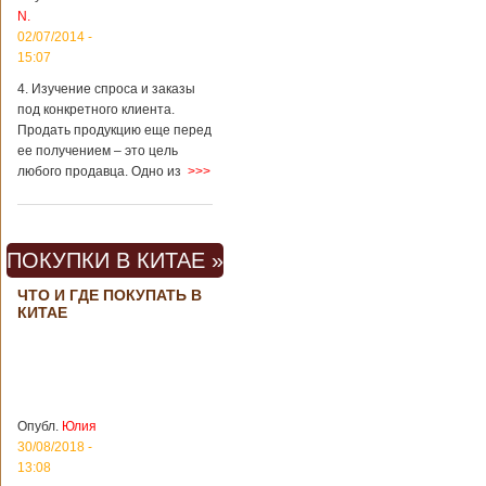
вещах, которые
N.
больше всего
02/07/2014 -
удивляют туристов
в Поднебесной.
15:07
Металлодетекторы
4. Изучение спроса и заказы
в метрополитене В
под конкретного клиента.
Пекине или
Шанхае терактов
Продать продукцию еще перед
не было, да и весь
ее получением – это цель
Китай в этом
любого продавца. Одно из
>>>
отношении
считается
благополучным
государством. Но в
ПОКУПКИ В КИТАЕ »
метрополитене
Шанхая или
ЧТО И ГДЕ ПОКУПАТЬ В
Подробнее...
КИТАЕ
Опубликовано
23/09/2018 - 13:07
В Китае
появился на
свет ребенок
В Китае спустя 4
через 4 года
года после смерти
после смерти
родителей на свет
родителей
появился их
Опубл.
Юлия
ребенок. Выносила
30/08/2018 -
малыша
13:08
суррогатная мать.