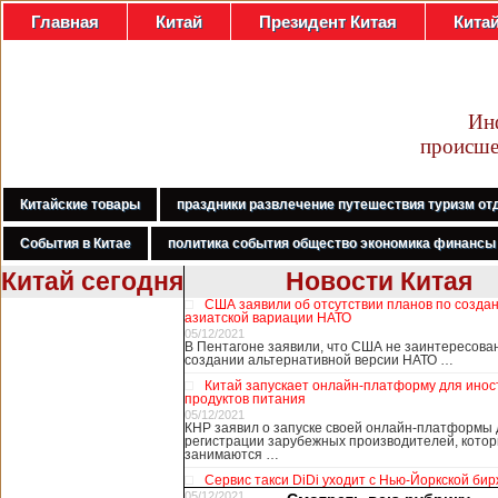
Главная
Китай
Президент Китая
Кита
Ин
происше
Китайские товары
праздники развлечение путешествия туризм от
События в Китае
политика события общество экономика финансы
Китай сегодня
Новости Китая
США заявили об отсутствии планов по созда
В Гонконге
азиатской вариации НАТО
бастуют
05/12/2021
В Пентагоне заявили, что США не заинтересова
медработники,
создании альтернативной версии НАТО …
требуя закрыть
Китай запускает онлайн-платформу для ино
границу с
продуктов питания
Китаем
05/12/2021
КНР заявил о запуске своей онлайн-платформы 
регистрации зарубежных производителей, кото
занимаются …
В Гонконге сотни
Сервис такси DiDi уходит с Нью-Йоркской би
работников
05/12/2021