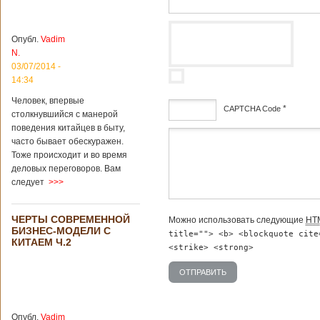
институт
археологии и
культурных
Опубл.
Vadim
реликвий. Площадь
N.
участка, на
котором добывали
03/07/2014 -
бирюзу, составляет
14:34
более 8
Человек, впервые
квадратных
*
CAPTCHA Code
столкнувшийся с манерой
километров.
Сообщается, что
поведения китайцев в быту,
дсф
рудник состоит из
часто бывает обескуражен.
функциональных
Тоже происходит и во время
зон для
деловых переговоров. Вам
Подробнее...
следует
>>>
Опубликовано
12/02/2019 - 10:40
Удивительные
для туристов
ЧЕРТЫ СОВРЕМЕННОЙ
Можно использовать следующие
HT
вещи в Китае
Традиции и
БИЗНЕС-МОДЕЛИ С
title=""> <b> <blockquote cite
образ жизни
КИТАЕМ Ч.2
жителей Китая
<strike> <strong>
существенно
отличаются от
европейского быта.
Мы собрали для
вас информацию о
Опубл.
Vadim