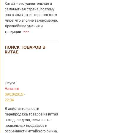
Перед смертью
Китай – это удивительная и
супруги
самобытная страна, поэтому
заморозили
она вызывает интерес во всем
несколько
мире, что вполне закономерно.
эмбрионов, так как
Древнейшие умения и
планировали
традиции
>>>
завести детей при
помощи
суррогатной
ПОИСК ТОВАРОВ В
матери. Эмбрионы
КИТАЕ
хранились в
клинике в жидком
азоте при
температуре -196
градусов. Бабушки
и дедушки
Опубл.
новорожденного
Наталья
долгое время
судились
09/10/2015 -
Подробнее...
22:34
Опубликовано
13/04/2018 - 21:25
В Китае на
В действительности
кладбище
перепродажа товаров из Китая
проводят
На кладбище
выгодное дело, если знать
виртуальные
Бабаошань в Китае
правильных продавцов и
экскурсии в
в Пекине начали
особенности китайского рынка.