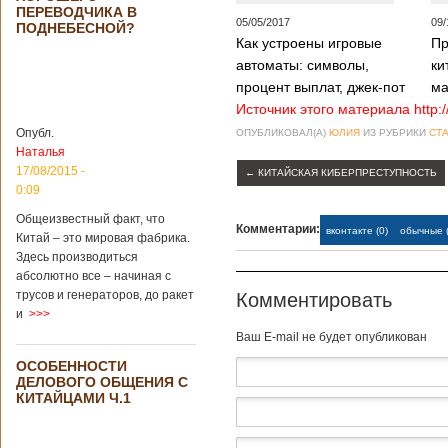
Опубликовано
ПЕРЕВОДЧИКА В
21/02/2019 - 22:26
В Китае найден
05/05/2017
09/
ПОДНЕБЕСНОЙ?
древний
Как устроены игровые
Пр
крупный
автоматы: символы,
ки
бирюзовый
процент выплат, джек-пот
ма
рудник
Источник этого материала http:
Опубл.
ОПУБЛИКОВАЛ(А)
ЮЛИЯ
ИЗ РУБРИКИ
СТА
Наталья
Китайским
17/08/2015 -
←
КИТАЙСКАЯ КИБЕРПРЕСТУПНОСТЬ
археологам
0:09
удалось
обнаружить
Общеизвестный факт, что
Комментарии:
вконтакте (0)
обычные (
крупнейший рудник
Китай – это мировая фабрика.
по добыче бирюзы
Здесь производиться
на территории
абсолютно все – начиная с
Синьцзян-
трусов и генераторов, до ракет
Комментировать
Уйгурского
и
>>>
автономного
района, что на
Baш E-mail не будет опубликован
северо-западе
ОСОБЕННОСТИ
Китая. Об этом
ДЕЛОВОГО ОБЩЕНИЯ С
сообщает
КИТАЙЦАМИ Ч.1
агентство Синьхуа,
ссылаясь на
Синьцзянский