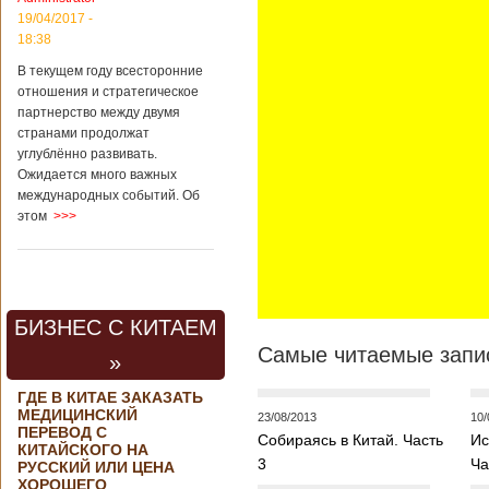
контракта на
19/04/2017 -
разработку
18:38
тяжелого
вертолета. Такое
В текущем году всесторонние
заявление сделала
отношения и стратегическое
директор по
партнерство между двумя
региональной
странами продолжат
политике и
углублённо развивать.
международному
Ожидается много важных
сотрудничеству
международных событий. Об
государственной
этом
>>>
корпорации
«Ростех» Виктор
Кладов
журналистам в
ходе
аэрокосмической
БИЗНЕС С КИТАЕМ
выставки Aero
India-2019, которая
Самые читаемые запис
»
проходит в
Бангалоре в
ГДЕ В КИТАЕ ЗАКАЗАТЬ
Индии. Контракт
МЕДИЦИНСКИЙ
23/08/2013
10/
между Китаем и
ПЕРЕВОД С
Собираясь в Китай. Часть
Ис
Россией на
КИТАЙСКОГО НА
разработку,
3
Ча
РУССКИЙ ИЛИ ЦЕНА
Подробнее...
ХОРОШЕГО