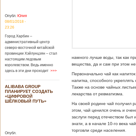
больницы Гонконга
Подробнее...
Опубликовано
04/02/2020 - 15:45
Третий год
Опубл.
Юлия
подряд Китай
08/01/2018 -
становится
23:26
самым
Город Харбин –
крупным
административный центр
торговым
северо-восточной китайской
партнером
провинции Хэйлунцзян – стал
Германии
намного лучше воды, так как пр
настоящим ледовым
Как
вещества, да и сам при этом н
королевством. Ведь именно
свидетельствуют
здесь в эти дни проходит
>>>
данные, которые
Первоначально чай как напиток
были
напитка, способного укреплять 
обнародованы
ALIBABA GROUP
Также на основе чайных листье
Федеральным
ПЛАНИРУЕТ СОЗДАТЬ
статистическим
лекарства от ревматизма.
«ЦИФРОВОЙ
ведомством
ШЁЛКОВЫЙ ПУТЬ»
Германии, в 2018
На своей родине чай получил ра
году статус самого
этом, чай ценился очень и оче
крупного торгового
заслуги перед отечеством был 
партнера страны
знати, а в начале 10-го века ч
остается за
Китаем, причем это
торговли среди населения.
Опубл.
уже третий год