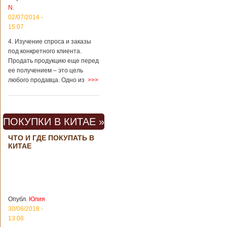
вещах, которые
N.
больше всего
02/07/2014 -
удивляют туристов
в Поднебесной.
15:07
Металлодетекторы
4. Изучение спроса и заказы
в метрополитене В
под конкретного клиента.
Пекине или
Шанхае терактов
Продать продукцию еще перед
не было, да и весь
ее получением – это цель
Китай в этом
любого продавца. Одно из
>>>
отношении
считается
благополучным
государством. Но в
ПОКУПКИ В КИТАЕ »
метрополитене
Шанхая или
ЧТО И ГДЕ ПОКУПАТЬ В
Подробнее...
КИТАЕ
Опубликовано
23/09/2018 - 13:07
В Китае
появился на
свет ребенок
В Китае спустя 4
через 4 года
года после смерти
после смерти
родителей на свет
родителей
появился их
Опубл.
Юлия
ребенок. Выносила
30/08/2018 -
малыша
13:08
суррогатная мать.