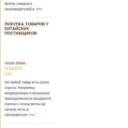
загробный мир
использовать
Выбор товаров и
технологии
производителей в
>>>
виртуальной
реальности с
целью поддержать
ПОКУПКА ТОВАРОВ У
близких и родных
КИТАЙСКИХ
усопших. Для этого
ПОСТАВЩИКОВ
во время
проведения дня
открытых дверей
публике был
показан симулятор
смерти. По мнению
Опубл.
Юлия
сотрудников
01/03/2015 -
кладбища, такие
переживания
1:26
помогут ценить
На любой товар есть сезон
больше жизнь.
спроса. Например,
Большинство
кондиционеры и купальные
посетителей
кладбища считают
принадлежности продаются
такую идею
хорошо с конца весны до
странной,
начала лета, а
Подробнее...
обогреватели
>>>
Опубликовано
11/04/2018 - 21:48
Из-за взрыва на
заводе в Китае