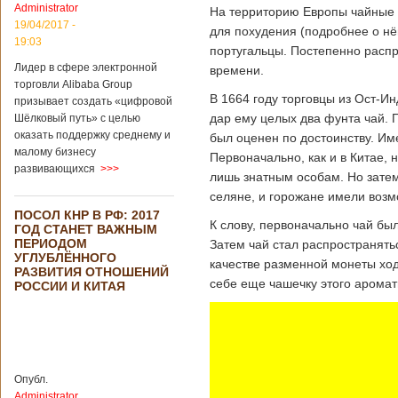
Administrator
подряд. Объем
На территорию Европы чайные л
торговли между
19/04/2017 -
для похудения (подробнее о нё
Германией и
19:03
португальцы. Постепенно распр
Китаем достиг
Лидер в сфере электронной
199,3 миллиарда
времени.
евро. Как
торговли Alibaba Group
В 1664 году торговцы из Ост-И
свидетельствуют
призывает создать «цифровой
опубликованные
дар ему целых два фунта чай. П
Шёлковый путь» с целью
данные, в прошлом
оказать поддержку среднему и
был оценен по достоинству. Им
году размер
малому бизнесу
Первоначально, как и в Китае,
импорта из Китая
развивающихся
>>>
Подробнее...
лишь знатным особам. Но затем
Опубликовано
селяне, и горожане имели воз
21/02/2019 - 22:30
Китай и Россия
ПОСОЛ КНР В РФ: 2017
собираются
К слову, первоначально чай бы
ГОД СТАНЕТ ВАЖНЫМ
разрабатывать
ПЕРИОДОМ
Затем чай стал распространятьс
тяжелый
УГЛУБЛЁННОГО
вертолет
качестве разменной монеты ход
РАЗВИТИЯ ОТНОШЕНИЙ
себе еще чашечку этого аромат
РОССИИ И КИТАЯ
В ближайшее
время между
Китаем и Россией
планируется
Опубл.
подписание
Administrator