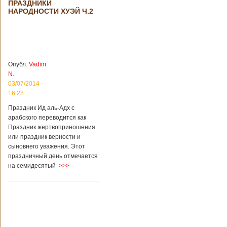
ПРАЗДНИКИ
происшествия
НАРОДНОСТИ ХУЭЙ Ч.2
Подробнее...
Опубликовано
28/03/2018 - 1:14
Билеты на
туристические
объекты в
Руководство
Китае могут
КНР
стать дешевле
рассматривает
Опубл.
Vadim
возможность
N.
снижения
03/07/2014 -
стоимости входных
16:28
билетов на
большую часть
Праздник Ид аль-Адх с
туристических
арабского переводится как
объектов Китая.
Праздник жертвоприношения
Пишет об этом
или праздник верности и
издание South
сыновнего уважения. Этот
China Morning Post.
праздничный день отмечается
Как сказано в
на семидесятый
>>>
сообщении,
решение снизить
размер оплаты –
это результат
недовольства
туристов. Также это
должно