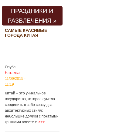
погибли люди
В Китае на
территории города
ПРАЗДНИКИ И
Цзаочжун в
РАЗВЛЕЧЕНИЯ »
восточной
провинции
Шаньдун на
САМЫЕ КРАСИВЫЕ
ГОРОДА КИТАЯ
предприятии
произошла
трагедия. Как
пишет ТАСС,
ссылаясь на
информационное
агентство Синьхуа,
Опубл.
происходило все в
Наталья
одном из цехов
11/09/2015 -
предприятия, во
11:19
время проведения
там сварочных
Китай – это уникальное
работ. По
государство, которое сумело
предварительной
соединить в себе сразу два
информации,
архитектурных стиля:
травмы получили
небольшие домики с покатыми
четыре человека,
крышами вместе с
>>>
погибли шесть
человек.
Обстоятельства