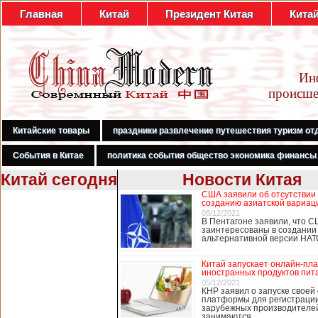
Главная
Китай
Президент Китая
Кита
Ин
происше
Китайские товары
праздники развлечение путешествия туризм от
События в Китае
политика события общество экономика финансы
Китай сегодня
Новости Китая
США заявили об отсутствии
В Гонконге
созданию азиатской вариац
бастуют
05/12/2021
В Пентагоне заявили, что С
медработники,
заинтересованы в создании
требуя закрыть
альтернативной версии НА
границу с
Китаем
Китай запускает онлайн-пл
иностранных продуктов пит
05/12/2021
КНР заявил о запуске своей
платформы для регистраци
В Гонконге сотни
зарубежных производителей
работников
занимаются …