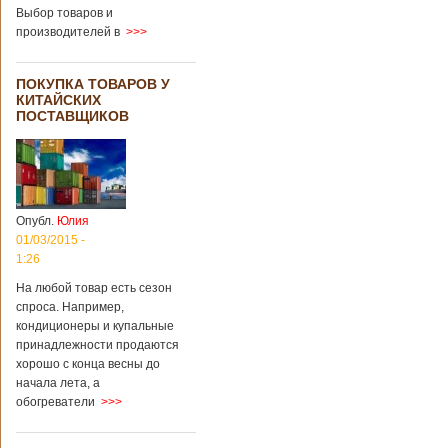
градусов. Бабушки
Выбор товаров и
и дедушки
производителей в
>>>
новорожденного
долгое время
судились
ПОКУПКА ТОВАРОВ У
Подробнее...
КИТАЙСКИХ
Опубликовано
ПОСТАВЩИКОВ
13/04/2018 - 21:25
В Китае на
кладбище
проводят
виртуальные
экскурсии в
загробный мир
Опубл.
Юлия
01/03/2015 -
1:26
На кладбище
Бабаошань в Китае
На любой товар есть сезон
в Пекине начали
спроса. Например,
использовать
кондиционеры и купальные
технологии
принадлежности продаются
виртуальной
хорошо с конца весны до
реальности с
начала лета, а
целью поддержать
обогреватели
>>>
близких и родных
усопших. Для этого
во время