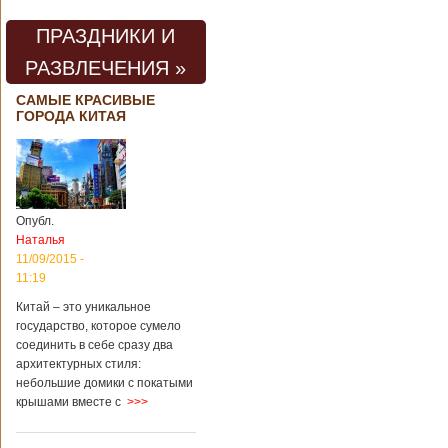
проведения дня
открытых дверей
ПРАЗДНИКИ И
публике был
показан симулятор
РАЗВЛЕЧЕНИЯ »
смерти. По мнению
сотрудников
САМЫЕ КРАСИВЫЕ
кладбища, такие
ГОРОДА КИТАЯ
переживания
помогут ценить
больше жизнь.
Большинство
посетителей
кладбища считают
Опубл.
такую идею
Наталья
странной,
11/09/2015 -
Подробнее...
11:19
Опубликовано
11/04/2018 - 21:48
Из-за взрыва на
Китай – это уникальное
заводе в Китае
государство, которое сумело
погибли люди
соединить в себе сразу два
архитектурных стиля:
небольшие домики с покатыми
крышами вместе с
>>>
В Китае на