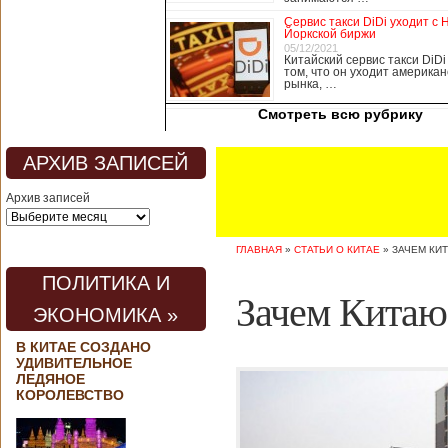
медицины, в том
Сервис такси DiDi уходит с 
числе медсестры и
Йоркской биржи
врачи, начали в
05/12/2021
Китайский сервис такси DiDi
понедельник
том, что он уходит американ
забастовку. По
рынка, …
информации от
Смотреть всю рубрику
местных СМИ,
медики требуют,
чтобы власти
АРХИВ ЗАПИСЕЙ
полностью
закрыли границу с
Архив записей
материковым
Китаем, что
предотвратит
ГЛАВНАЯ
»
СТАТЬИ О КИТАЕ
»
ЗАЧЕМ КИ
эпидемию
короонавируса в
ПОЛИТИКА И
регионе.
Зачем Китаю
Инициатором
ЭКОНОМИКА »
протеста стало
новое
В КИТАЕ СОЗДАНО
профсоюзное
УДИВИТЕЛЬНОЕ
объединение
ЛЕДЯНОЕ
медицинских
КОРОЛЕВСТВО
работников. По
мнению
активистов,