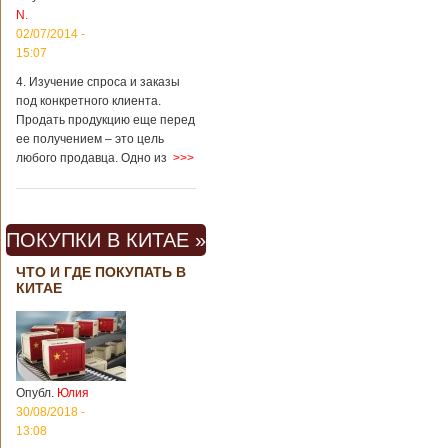
Китая существенно
N.
отличаются от
02/07/2014 -
европейского быта.
15:07
Мы собрали для
вас информацию о
4. Изучение спроса и заказы
вещах, которые
под конкретного клиента.
больше всего
Продать продукцию еще перед
удивляют туристов
ее получением – это цель
в Поднебесной.
любого продавца. Одно из
>>>
Металлодетекторы
в метрополитене В
Пекине или
Шанхае терактов
не было, да и весь
ПОКУПКИ В КИТАЕ »
Китай в этом
отношении
ЧТО И ГДЕ ПОКУПАТЬ В
считается
КИТАЕ
благополучным
государством. Но в
метрополитене
Шанхая или
Подробнее...
Опубликовано
Опубл.
Юлия
23/09/2018 - 13:07
В Китае
появился на
30/08/2018 -
свет ребенок
13:08