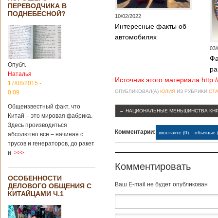
Опубликовано
ПЕРЕВОДЧИКА В
21/02/2019 - 22:26
В Китае найден
ПОДНЕБЕСНОЙ?
древний
10/02/2022
крупный
Интересные факты об
бирюзовый
автомобилях
рудник
03/
Фа
Опубл.
ра
Наталья
Источник этого материала http:
Китайским
17/08/2015 -
археологам
ОПУБЛИКОВАЛ(А)
ЮЛИЯ
ИЗ РУБРИКИ
СТА
0:09
удалось
обнаружить
Общеизвестный факт, что
←
НАЦИОНАЛЬНЫЕ МЕНЬШИНСТВА КН
крупнейший рудник
Китай – это мировая фабрика.
по добыче бирюзы
Здесь производиться
на территории
Комментарии:
вконтакте (0)
обычные (
абсолютно все – начиная с
Синьцзян-
трусов и генераторов, до ракет
Уйгурского
и
>>>
автономного
района, что на
Комментировать
северо-западе
ОСОБЕННОСТИ
Китая. Об этом
Baш E-mail не будет опубликован
ДЕЛОВОГО ОБЩЕНИЯ С
сообщает
КИТАЙЦАМИ Ч.1
агентство Синьхуа,
ссылаясь на
Синьцзянский