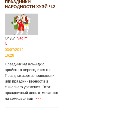
ПРАЗДНИКИ
территории города
НАРОДНОСТИ ХУЭЙ Ч.2
Цзаочжун в
восточной
провинции
Шаньдун на
предприятии
произошла
Опубл.
Vadim
трагедия. Как
N.
пишет ТАСС,
ссылаясь на
03/07/2014 -
информационное
16:28
агентство Синьхуа,
Праздник Ид аль-Адх с
происходило все в
одном из цехов
арабского переводится как
предприятия, во
Праздник жертвоприношения
время проведения
или праздник верности и
там сварочных
сыновнего уважения. Этот
работ. По
праздничный день отмечается
предварительной
на семидесятый
>>>
информации,
травмы получили
четыре человека,
погибли шесть
человек.
Обстоятельства
происшествия