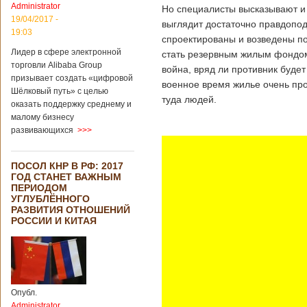
Administrator
подряд. Объем
Но специалисты высказывают и 
торговли между
19/04/2017 -
выглядит достаточно правдопод
Германией и
19:03
спроектированы и возведены по
Китаем достиг
Лидер в сфере электронной
199,3 миллиарда
стать резервным жилым фондом 
евро. Как
торговли Alibaba Group
война, вряд ли противник буде
свидетельствуют
призывает создать «цифровой
военное время жилье очень про
опубликованные
Шёлковый путь» с целью
туда людей.
данные, в прошлом
оказать поддержку среднему и
году размер
малому бизнесу
импорта из Китая
развивающихся
>>>
Подробнее...
Опубликовано
21/02/2019 - 22:30
Китай и Россия
ПОСОЛ КНР В РФ: 2017
собираются
ГОД СТАНЕТ ВАЖНЫМ
разрабатывать
ПЕРИОДОМ
тяжелый
УГЛУБЛЁННОГО
вертолет
РАЗВИТИЯ ОТНОШЕНИЙ
РОССИИ И КИТАЯ
В ближайшее
время между
Китаем и Россией
планируется
Опубл.
подписание
Administrator