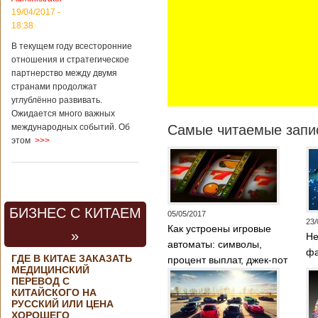
контракта на
19/04/2017 -
разработку
18:38
тяжелого
вертолета. Такое
В текущем году всесторонние
заявление сделала
отношения и стратегическое
директор по
партнерство между двумя
региональной
странами продолжат
политике и
углублённо развивать.
международному
Ожидается много важных
сотрудничеству
международных событий. Об
Самые читаемые запис
государственной
этом
>>>
корпорации
«Ростех» Виктор
Кладов
журналистам в
ходе
аэрокосмической
БИЗНЕС С КИТАЕМ
выставки Aero
05/05/2017
23/
India-2019, которая
Как устроены игровые
»
Не
проходит в
автоматы: символы,
Бангалоре в
фа
ГДЕ В КИТАЕ ЗАКАЗАТЬ
процент выплат, джек-пот
Индии. Контракт
МЕДИЦИНСКИЙ
между Китаем и
ПЕРЕВОД С
Россией на
КИТАЙСКОГО НА
разработку,
РУССКИЙ ИЛИ ЦЕНА
Подробнее...
ХОРОШЕГО