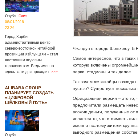
больницы Гонконга
Подробнее...
Опубликовано
04/02/2020 - 15:45
Третий год
Опубл.
Юлия
подряд Китай
08/01/2018 -
становится
23:26
самым
Город Харбин –
крупным
административный центр
торговым
Чжэндун в городе Шэньчжоу. В Р
северо-восточной китайской
партнером
провинции Хэйлунцзян – стал
Германии
Самое интересное, что в таких
настоящим ледовым
Как
которую включены огромнейшие
королевством. Ведь именно
свидетельствуют
парки, стадионы и так далее.
здесь в эти дни проходит
>>>
данные, которые
были
Так зачем же китайцы возводят 
обнародованы
ALIBABA GROUP
пустые? Существует несколько 
Федеральным
ПЛАНИРУЕТ СОЗДАТЬ
статистическим
«ЦИФРОВОЙ
Официальная версия – это то, 
ведомством
ШЁЛКОВЫЙ ПУТЬ»
Германии, в 2018
предпочитали размещать инвес
году статус самого
вложив деньги, полученные от 
крупного торгового
является то, что стоимость жил
партнера страны
именно поэтому жители крупны
остается за
Китаем, причем это
выгодного размещения собстве
Опубл.
уже третий год