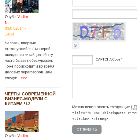
институт
археологии и
культурных
Опубл.
Vadim
реликвий. Площадь
N.
участка, на
котором добывали
03/07/2014 -
бирюзу, составляет
14:34
более 8
Человек, впервые
квадратных
столкнувшийся с манерой
километров.
Сообщается, что
поведения китайцев в быту,
*
рудник состоит из
CAPTCHA Code
часто бывает обескуражен.
функциональных
Тоже происходит и во время
зон для
дсф
деловых переговоров. Вам
Подробнее...
следует
>>>
Опубликовано
12/02/2019 - 10:40
Удивительные
для туристов
ЧЕРТЫ СОВРЕМЕННОЙ
вещи в Китае
БИЗНЕС-МОДЕЛИ С
КИТАЕМ Ч.2
Можно использовать следующие
HT
title=""> <b> <blockquote cite
<strike> <strong>
Традиции и образ
жизни жителей
Опубл.
Vadim