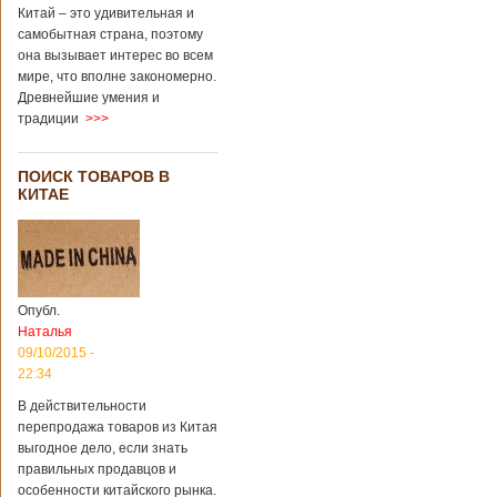
через 4 года
Китай – это удивительная и
после смерти
самобытная страна, поэтому
родителей
она вызывает интерес во всем
мире, что вполне закономерно.
Древнейшие умения и
В Китае спустя 4
традиции
>>>
года после смерти
родителей на свет
появился их
ПОИСК ТОВАРОВ В
ребенок. Выносила
КИТАЕ
малыша
суррогатная мать.
Перед смертью
супруги
заморозили
несколько
Опубл.
эмбрионов, так как
Наталья
планировали
09/10/2015 -
завести детей при
помощи
22:34
суррогатной
В действительности
матери. Эмбрионы
перепродажа товаров из Китая
хранились в
клинике в жидком
выгодное дело, если знать
азоте при
правильных продавцов и
температуре -196
особенности китайского рынка.