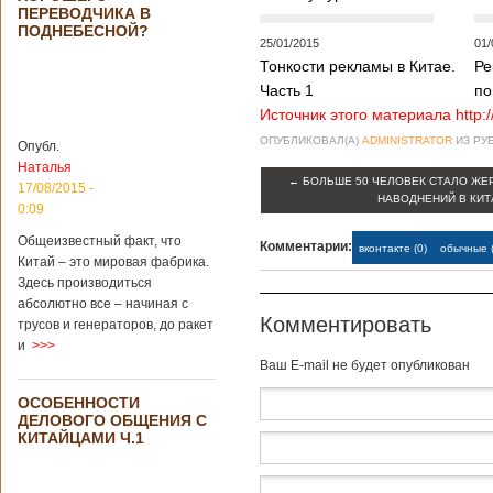
Опубликовано
ПЕРЕВОДЧИКА В
21/02/2019 - 22:26
В Китае найден
ПОДНЕБЕСНОЙ?
древний
25/01/2015
01/
крупный
Тонкости рекламы в Китае.
Ре
бирюзовый
Часть 1
по
рудник
Источник этого материала http:
ОПУБЛИКОВАЛ(А)
ADMINISTRATOR
ИЗ РУ
Опубл.
Наталья
←
БОЛЬШЕ 50 ЧЕЛОВЕК СТАЛО ЖЕ
Китайским
17/08/2015 -
НАВОДНЕНИЙ В КИТ
археологам
0:09
удалось
обнаружить
Общеизвестный факт, что
Комментарии:
вконтакте (0)
обычные (
крупнейший рудник
Китай – это мировая фабрика.
по добыче бирюзы
Здесь производиться
на территории
абсолютно все – начиная с
Синьцзян-
Комментировать
трусов и генераторов, до ракет
Уйгурского
и
>>>
автономного
Baш E-mail не будет опубликован
района, что на
северо-западе
ОСОБЕННОСТИ
Китая. Об этом
ДЕЛОВОГО ОБЩЕНИЯ С
сообщает
КИТАЙЦАМИ Ч.1
агентство Синьхуа,
ссылаясь на
Синьцзянский