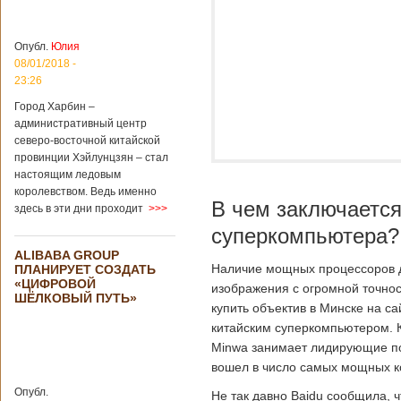
больницы Гонконга
Подробнее...
Опубликовано
04/02/2020 - 15:45
Третий год
Опубл.
Юлия
подряд Китай
08/01/2018 -
становится
23:26
самым
Город Харбин –
крупным
административный центр
торговым
северо-восточной китайской
партнером
провинции Хэйлунцзян – стал
Германии
настоящим ледовым
Как
королевством. Ведь именно
свидетельствуют
В чем заключается
здесь в эти дни проходит
>>>
данные, которые
были
суперкомпьютера?
обнародованы
ALIBABA GROUP
Федеральным
Наличие мощных процессоров д
ПЛАНИРУЕТ СОЗДАТЬ
статистическим
«ЦИФРОВОЙ
изображения с огромной точнос
ведомством
ШЁЛКОВЫЙ ПУТЬ»
Германии, в 2018
купить объектив в Минске на с
году статус самого
китайским суперкомпьютером. К
крупного торгового
Minwa занимает лидирующие по
партнера страны
остается за
вошел в число самых мощных ко
Китаем, причем это
Опубл.
уже третий год
Не так давно Baidu сообщила, 