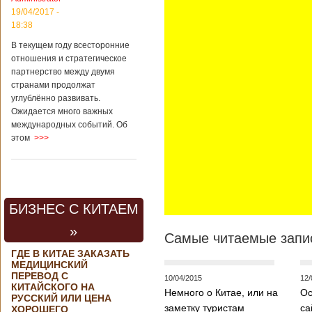
контракта на
19/04/2017 -
разработку
18:38
тяжелого
вертолета. Такое
В текущем году всесторонние
заявление сделала
отношения и стратегическое
директор по
партнерство между двумя
региональной
странами продолжат
политике и
углублённо развивать.
международному
Ожидается много важных
сотрудничеству
международных событий. Об
государственной
этом
>>>
корпорации
«Ростех» Виктор
Кладов
журналистам в
ходе
аэрокосмической
БИЗНЕС С КИТАЕМ
выставки Aero
India-2019, которая
»
проходит в
Самые читаемые запис
Бангалоре в
ГДЕ В КИТАЕ ЗАКАЗАТЬ
Индии. Контракт
МЕДИЦИНСКИЙ
между Китаем и
ПЕРЕВОД С
10/04/2015
12/
Россией на
КИТАЙСКОГО НА
Немного о Китае, или на
Ос
разработку,
РУССКИЙ ИЛИ ЦЕНА
Подробнее...
заметку туристам
са
ХОРОШЕГО