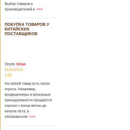
загробный мир
использовать
Выбор товаров и
технологии
производителей в
>>>
виртуальной
реальности с
целью поддержать
ПОКУПКА ТОВАРОВ У
близких и родных
КИТАЙСКИХ
усопших. Для этого
ПОСТАВЩИКОВ
во время
проведения дня
открытых дверей
публике был
показан симулятор
смерти. По мнению
Опубл.
Юлия
сотрудников
01/03/2015 -
кладбища, такие
переживания
1:26
помогут ценить
На любой товар есть сезон
больше жизнь.
спроса. Например,
Большинство
кондиционеры и купальные
посетителей
кладбища считают
принадлежности продаются
такую идею
хорошо с конца весны до
странной,
начала лета, а
Подробнее...
обогреватели
>>>
Опубликовано
11/04/2018 - 21:48
Из-за взрыва на
заводе в Китае