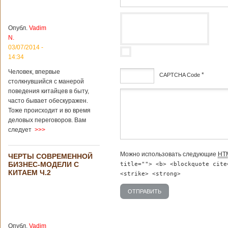
институт
археологии и
культурных
Опубл.
Vadim
реликвий. Площадь
N.
участка, на
котором добывали
03/07/2014 -
бирюзу, составляет
14:34
более 8
Человек, впервые
квадратных
*
CAPTCHA Code
столкнувшийся с манерой
километров.
Сообщается, что
поведения китайцев в быту,
дсф
рудник состоит из
часто бывает обескуражен.
функциональных
Тоже происходит и во время
зон для
деловых переговоров. Вам
Подробнее...
следует
>>>
Опубликовано
12/02/2019 - 10:40
Удивительные
для туристов
Можно использовать следующие
HT
ЧЕРТЫ СОВРЕМЕННОЙ
вещи в Китае
Традиции и
БИЗНЕС-МОДЕЛИ С
title=""> <b> <blockquote cite
образ жизни
КИТАЕМ Ч.2
<strike> <strong>
жителей Китая
существенно
отличаются от
европейского быта.
Мы собрали для
вас информацию о
Опубл.
Vadim