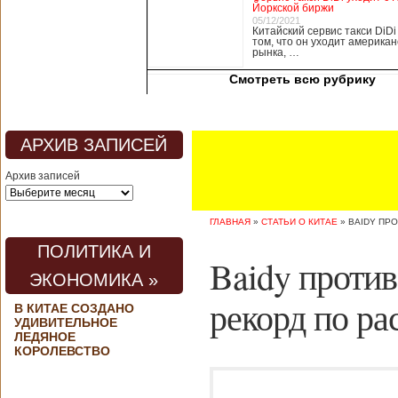
Йоркской биржи
медицины, в том
05/12/2021
числе медсестры и
Китайский сервис такси DiDi
том, что он уходит американ
врачи, начали в
рынка, …
понедельник
забастовку. По
Смотреть всю рубрику
информации от
местных СМИ,
медики требуют,
чтобы власти
АРХИВ ЗАПИСЕЙ
полностью
закрыли границу с
Архив записей
материковым
Китаем, что
предотвратит
ГЛАВНАЯ
»
СТАТЬИ О КИТАЕ
»
BAIDY ПР
эпидемию
короонавируса в
ПОЛИТИКА И
регионе.
Baidy против
Инициатором
ЭКОНОМИКА »
протеста стало
новое
рекорд по р
В КИТАЕ СОЗДАНО
профсоюзное
УДИВИТЕЛЬНОЕ
объединение
ЛЕДЯНОЕ
медицинских
КОРОЛЕВСТВО
работников. По
мнению
активистов,