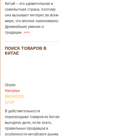
Перед смертью
Китай – это удивительная и
супруги
самобытная страна, поэтому
заморозили
она вызывает интерес во всем
несколько
мире, что вполне закономерно.
эмбрионов, так как
Древнейшие умения и
планировали
традиции
>>>
завести детей при
помощи
суррогатной
ПОИСК ТОВАРОВ В
матери. Эмбрионы
КИТАЕ
хранились в
клинике в жидком
азоте при
температуре -196
градусов. Бабушки
и дедушки
Опубл.
новорожденного
Наталья
долгое время
судились
09/10/2015 -
Подробнее...
22:34
Опубликовано
13/04/2018 - 21:25
В Китае на
В действительности
кладбище
перепродажа товаров из Китая
проводят
На кладбище
выгодное дело, если знать
виртуальные
Бабаошань в Китае
правильных продавцов и
экскурсии в
в Пекине начали
особенности китайского рынка.