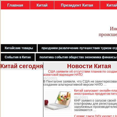
Главная
Китай
Президент Китая
Кита
Ин
происше
Китайские товары
праздники развлечение путешествия туризм от
События в Китае
политика события общество экономика финансы
Китай сегодня
Новости Китая
США заявили об отсутствии планов по созда
В Гонконге
азиатской вариации НАТО
бастуют
05/12/2021
В Пентагоне заявили, что США не заинтересова
медработники,
создании альтернативной версии НАТО …
требуя закрыть
Китай запускает онлайн-пл
границу с
иностранных продуктов пит
Китаем
05/12/2021
КНР заявил о запуске своей
платформы для регистраци
зарубежных производителей
занимаются …
В Гонконге сотни
работников
Сервис такси DiDi уходит с 