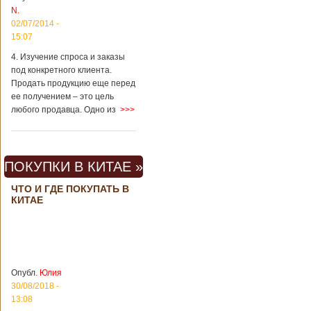
вещах, которые
N.
больше всего
02/07/2014 -
удивляют туристов
в Поднебесной.
15:07
Металлодетекторы
4. Изучение спроса и заказы
в метрополитене В
под конкретного клиента.
Пекине или
Шанхае терактов
Продать продукцию еще перед
не было, да и весь
ее получением – это цель
Китай в этом
любого продавца. Одно из
>>>
отношении
считается
благополучным
государством. Но в
ПОКУПКИ В КИТАЕ »
метрополитене
Шанхая или
ЧТО И ГДЕ ПОКУПАТЬ В
Подробнее...
КИТАЕ
Опубликовано
23/09/2018 - 13:07
В Китае
появился на
свет ребенок
В Китае спустя 4
через 4 года
года после смерти
после смерти
родителей на свет
родителей
появился их
Опубл.
Юлия
ребенок. Выносила
30/08/2018 -
малыша
13:08
суррогатная мать.