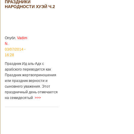
ПРАЗДНИКИ
происшествия
НАРОДНОСТИ ХУЭЙ Ч.2
Подробнее...
Опубликовано
28/03/2018 - 1:14
Билеты на
туристические
объекты в
Руководство
Китае могут
КНР
стать дешевле
рассматривает
Опубл.
Vadim
возможность
N.
снижения
03/07/2014 -
стоимости входных
16:28
билетов на
большую часть
Праздник Ид аль-Адх с
туристических
арабского переводится как
объектов Китая.
Праздник жертвоприношения
Пишет об этом
или праздник верности и
издание South
сыновнего уважения. Этот
China Morning Post.
праздничный день отмечается
Как сказано в
на семидесятый
>>>
сообщении,
решение снизить
размер оплаты –
это результат
недовольства
туристов. Также это
должно