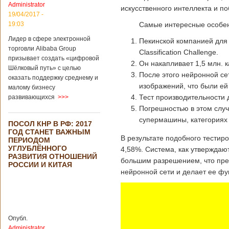
Administrator
подряд. Объем
искусственного интеллекта и п
торговли между
19/04/2017 -
Германией и
19:03
Самые интересные особен
Китаем достиг
Лидер в сфере электронной
199,3 миллиарда
Пекинской компанией для
евро. Как
торговли Alibaba Group
Classification Challenge.
свидетельствуют
призывает создать «цифровой
Он накапливает 1,5 млн. к
опубликованные
Шёлковый путь» с целью
После этого нейронной се
данные, в прошлом
оказать поддержку среднему и
году размер
изображений, что были ей
малому бизнесу
импорта из Китая
Тест производительности 
развивающихся
>>>
Подробнее...
Погрешностью в этом случ
Опубликовано
21/02/2019 - 22:30
Китай и Россия
супермашины, категориях 
ПОСОЛ КНР В РФ: 2017
собираются
ГОД СТАНЕТ ВАЖНЫМ
разрабатывать
В результате подобного тестир
ПЕРИОДОМ
тяжелый
УГЛУБЛЁННОГО
4,58%. Система, как утверждаю
вертолет
РАЗВИТИЯ ОТНОШЕНИЙ
большим разрешением, что пре
РОССИИ И КИТАЯ
нейронной сети и делает ее ф
В ближайшее
время между
Китаем и Россией
планируется
Опубл.
подписание
Administrator