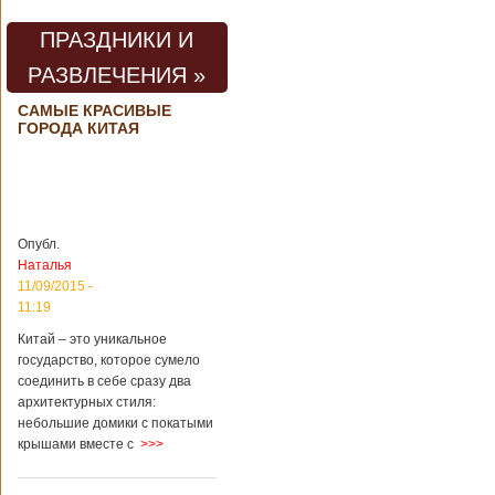
погибли люди
В Китае на
территории города
ПРАЗДНИКИ И
Цзаочжун в
РАЗВЛЕЧЕНИЯ »
восточной
провинции
Шаньдун на
САМЫЕ КРАСИВЫЕ
ГОРОДА КИТАЯ
предприятии
произошла
трагедия. Как
пишет ТАСС,
ссылаясь на
информационное
агентство Синьхуа,
Опубл.
происходило все в
Наталья
одном из цехов
11/09/2015 -
предприятия, во
11:19
время проведения
там сварочных
Китай – это уникальное
работ. По
государство, которое сумело
предварительной
соединить в себе сразу два
информации,
архитектурных стиля:
травмы получили
небольшие домики с покатыми
четыре человека,
крышами вместе с
>>>
погибли шесть
человек.
Обстоятельства