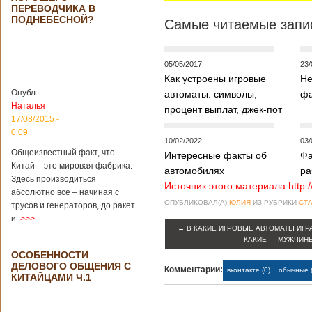
Опубликовано
ПЕРЕВОДЧИКА В
21/02/2019 - 22:26
В Китае найден
ПОДНЕБЕСНОЙ?
Самые читаемые запис
древний
крупный
бирюзовый
рудник
05/05/2017
23/
Как устроены игровые
Не
Опубл.
автоматы: символы,
фа
Наталья
процент выплат, джек-пот
Китайским
17/08/2015 -
археологам
0:09
удалось
10/02/2022
03/
обнаружить
Общеизвестный факт, что
Интересные факты об
Фа
крупнейший рудник
Китай – это мировая фабрика.
автомобилях
ра
по добыче бирюзы
Здесь производиться
Источник этого материала http:
на территории
абсолютно все – начиная с
Синьцзян-
ОПУБЛИКОВАЛ(А)
ЮЛИЯ
ИЗ РУБРИКИ
СТА
трусов и генераторов, до ракет
Уйгурского
и
>>>
автономного
←
В КАКИЕ ИГРОВЫЕ АВТОМАТЫ ИГР
района, что на
КАКИЕ — МУЖЧИН
северо-западе
ОСОБЕННОСТИ
Китая. Об этом
ДЕЛОВОГО ОБЩЕНИЯ С
Комментарии:
сообщает
вконтакте (0)
обычные (
КИТАЙЦАМИ Ч.1
агентство Синьхуа,
ссылаясь на
Синьцзянский