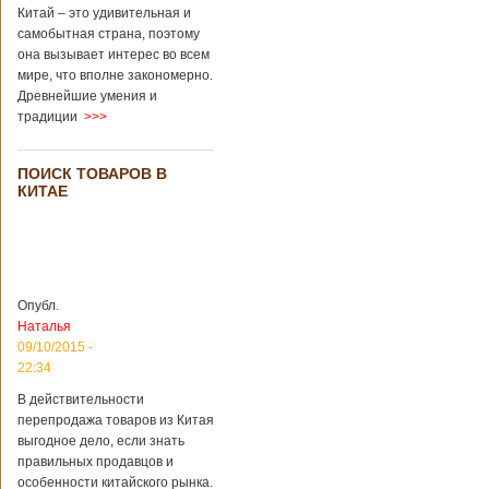
Перед смертью
Китай – это удивительная и
супруги
самобытная страна, поэтому
заморозили
она вызывает интерес во всем
несколько
мире, что вполне закономерно.
эмбрионов, так как
Древнейшие умения и
планировали
традиции
>>>
завести детей при
помощи
суррогатной
ПОИСК ТОВАРОВ В
матери. Эмбрионы
КИТАЕ
хранились в
клинике в жидком
азоте при
температуре -196
градусов. Бабушки
и дедушки
Опубл.
новорожденного
Наталья
долгое время
судились
09/10/2015 -
Подробнее...
22:34
Опубликовано
13/04/2018 - 21:25
В Китае на
В действительности
кладбище
перепродажа товаров из Китая
проводят
На кладбище
выгодное дело, если знать
виртуальные
Бабаошань в Китае
правильных продавцов и
экскурсии в
в Пекине начали
особенности китайского рынка.