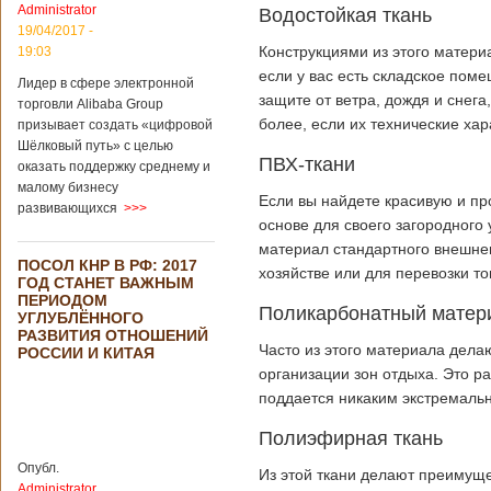
Administrator
подряд. Объем
Водостойкая ткань
торговли между
19/04/2017 -
Германией и
Конструкциями из этого матери
19:03
Китаем достиг
если у вас есть складское поме
Лидер в сфере электронной
199,3 миллиарда
защите от ветра, дождя и снега
евро. Как
торговли Alibaba Group
свидетельствуют
более, если их технические хар
призывает создать «цифровой
опубликованные
Шёлковый путь» с целью
данные, в прошлом
ПВХ-ткани
оказать поддержку среднему и
году размер
малому бизнесу
импорта из Китая
Если вы найдете красивую и пр
развивающихся
>>>
Подробнее...
основе для своего загородного 
Опубликовано
21/02/2019 - 22:30
Китай и Россия
материал стандартного внешнег
ПОСОЛ КНР В РФ: 2017
собираются
хозяйстве или для перевозки то
ГОД СТАНЕТ ВАЖНЫМ
разрабатывать
ПЕРИОДОМ
тяжелый
Поликарбонатный матер
УГЛУБЛЁННОГО
вертолет
РАЗВИТИЯ ОТНОШЕНИЙ
Часто из этого материала дела
РОССИИ И КИТАЯ
организации зон отдыха. Это р
поддается никаким экстремаль
В ближайшее
время между
Полиэфирная ткань
Китаем и Россией
планируется
Опубл.
Из этой ткани делают преимущ
подписание
Administrator