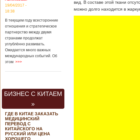
вид. В составе этой ткани отсу
контракта на
19/04/2017 -
можно долго находится в жарку
разработку
18:38
тяжелого
вертолета. Такое
В текущем году всесторонние
заявление сделала
отношения и стратегическое
директор по
партнерство между двумя
региональной
странами продолжат
политике и
углублённо развивать.
международному
Ожидается много важных
сотрудничеству
международных событий. Об
государственной
этом
>>>
корпорации
«Ростех» Виктор
Кладов
журналистам в
ходе
аэрокосмической
БИЗНЕС С КИТАЕМ
выставки Aero
India-2019, которая
»
проходит в
Бангалоре в
ГДЕ В КИТАЕ ЗАКАЗАТЬ
Индии. Контракт
МЕДИЦИНСКИЙ
между Китаем и
ПЕРЕВОД С
Россией на
КИТАЙСКОГО НА
разработку,
РУССКИЙ ИЛИ ЦЕНА
Подробнее...
ХОРОШЕГО