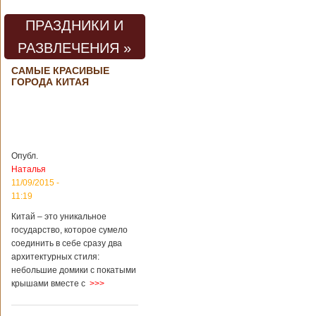
погибли люди
В Китае на
территории города
ПРАЗДНИКИ И
Цзаочжун в
РАЗВЛЕЧЕНИЯ »
восточной
провинции
Шаньдун на
САМЫЕ КРАСИВЫЕ
ГОРОДА КИТАЯ
предприятии
произошла
трагедия. Как
пишет ТАСС,
ссылаясь на
информационное
агентство Синьхуа,
Опубл.
происходило все в
Наталья
одном из цехов
11/09/2015 -
предприятия, во
11:19
время проведения
там сварочных
Китай – это уникальное
работ. По
государство, которое сумело
предварительной
соединить в себе сразу два
информации,
архитектурных стиля:
травмы получили
небольшие домики с покатыми
четыре человека,
крышами вместе с
>>>
погибли шесть
человек.
Обстоятельства