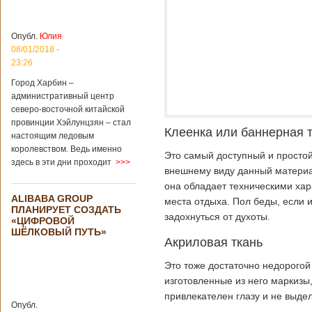
больницы Гонконга
Подробнее...
Опубликовано
04/02/2020 - 15:45
Третий год
Опубл.
Юлия
подряд Китай
08/01/2018 -
становится
23:26
самым
Город Харбин –
крупным
административный центр
торговым
северо-восточной китайской
партнером
провинции Хэйлунцзян – стал
Германии
Клеенка или баннерная 
настоящим ледовым
Как
королевством. Ведь именно
свидетельствуют
Это самый доступный и простой
здесь в эти дни проходит
>>>
данные, которые
внешнему виду данный материал
были
она обладает техническими хар
обнародованы
ALIBABA GROUP
Федеральным
места отдыха. Пол беды, если и
ПЛАНИРУЕТ СОЗДАТЬ
статистическим
задохнуться от духоты.
«ЦИФРОВОЙ
ведомством
ШЁЛКОВЫЙ ПУТЬ»
Германии, в 2018
Акриловая ткань
году статус самого
крупного торгового
Это тоже достаточно недорогой
партнера страны
изготовленные из него маркизы,
остается за
Китаем, причем это
привлекателен глазу и не выде
Опубл.
уже третий год