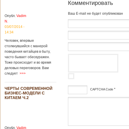
Комментировать
институт
археологии и
культурных
Baш E-mail не будет опубликован
Опубл.
Vadim
реликвий. Площадь
N.
участка, на
котором добывали
03/07/2014 -
бирюзу, составляет
14:34
более 8
Человек, впервые
квадратных
столкнувшийся с манерой
километров.
Сообщается, что
поведения китайцев в быту,
рудник состоит из
часто бывает обескуражен.
функциональных
Тоже происходит и во время
зон для
деловых переговоров. Вам
Подробнее...
следует
>>>
Опубликовано
12/02/2019 - 10:40
Удивительные
для туристов
ЧЕРТЫ СОВРЕМЕННОЙ
вещи в Китае
*
CAPTCHA Code
Традиции и
БИЗНЕС-МОДЕЛИ С
образ жизни
КИТАЕМ Ч.2
жителей Китая
дсф
существенно
отличаются от
европейского быта.
Мы собрали для
вас информацию о
Опубл.
Vadim