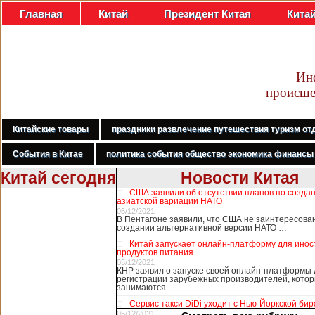
Главная
Китай
Президент Китая
Кита
Ин
происше
Китайские товары
праздники развлечение путешествия туризм от
События в Китае
политика события общество экономика финансы
Китай сегодня
Новости Китая
США заявили об отсутствии планов по созда
В Гонконге
азиатской вариации НАТО
бастуют
05/12/2021
В Пентагоне заявили, что США не заинтересова
медработники,
создании альтернативной версии НАТО …
требуя закрыть
Китай запускает онлайн-платформу для ино
границу с
продуктов питания
Китаем
05/12/2021
КНР заявил о запуске своей онлайн-платформы 
регистрации зарубежных производителей, кото
занимаются …
В Гонконге сотни
Сервис такси DiDi уходит с Нью-Йоркской би
работников
05/12/2021