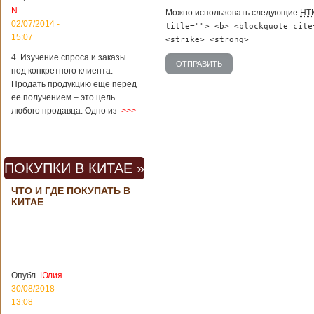
вещах, которые
N.
Можно использовать следующие
HT
больше всего
02/07/2014 -
удивляют туристов
title=""> <b> <blockquote cite
в Поднебесной.
15:07
<strike> <strong>
Металлодетекторы
4. Изучение спроса и заказы
в метрополитене В
под конкретного клиента.
Пекине или
Шанхае терактов
Продать продукцию еще перед
не было, да и весь
ее получением – это цель
Китай в этом
любого продавца. Одно из
>>>
отношении
считается
благополучным
государством. Но в
ПОКУПКИ В КИТАЕ »
метрополитене
Шанхая или
ЧТО И ГДЕ ПОКУПАТЬ В
Подробнее...
КИТАЕ
Опубликовано
23/09/2018 - 13:07
В Китае
появился на
свет ребенок
В Китае спустя 4
через 4 года
года после смерти
после смерти
родителей на свет
родителей
появился их
Опубл.
Юлия
ребенок. Выносила
30/08/2018 -
малыша
13:08
суррогатная мать.