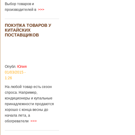
загробный мир
использовать
Выбор товаров и
технологии
производителей в
>>>
виртуальной
реальности с
целью поддержать
ПОКУПКА ТОВАРОВ У
близких и родных
КИТАЙСКИХ
усопших. Для этого
ПОСТАВЩИКОВ
во время
проведения дня
открытых дверей
публике был
показан симулятор
смерти. По мнению
Опубл.
Юлия
сотрудников
01/03/2015 -
кладбища, такие
переживания
1:26
помогут ценить
На любой товар есть сезон
больше жизнь.
спроса. Например,
Большинство
кондиционеры и купальные
посетителей
кладбища считают
принадлежности продаются
такую идею
хорошо с конца весны до
странной,
начала лета, а
Подробнее...
обогреватели
>>>
Опубликовано
11/04/2018 - 21:48
Из-за взрыва на
заводе в Китае