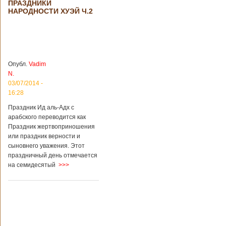
ПРАЗДНИКИ
происшествия
НАРОДНОСТИ ХУЭЙ Ч.2
Подробнее...
Опубликовано
28/03/2018 - 1:14
Билеты на
туристические
объекты в
Руководство
Китае могут
КНР
стать дешевле
рассматривает
Опубл.
Vadim
возможность
N.
снижения
03/07/2014 -
стоимости входных
16:28
билетов на
большую часть
Праздник Ид аль-Адх с
туристических
арабского переводится как
объектов Китая.
Праздник жертвоприношения
Пишет об этом
или праздник верности и
издание South
сыновнего уважения. Этот
China Morning Post.
праздничный день отмечается
Как сказано в
на семидесятый
>>>
сообщении,
решение снизить
размер оплаты –
это результат
недовольства
туристов. Также это
должно