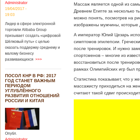
Administrator
Массаж является одной из самы
19/04/2017 -
Древнем Египте за несколько т
19:03
можно понять, посмотрев на рис
Лидер в сфере электронной
изображены мужчины, которые д
торговли Alibaba Group
А император Юлий Цезарь исп
призывает создать «цифровой
симптомов эпилепсии. Греческ
Шёлковый путь» с целью
оказать поддержку среднему и
после тренировок. И нужно зам
малому бизнесу
спортсменов – многие из извес
развивающихся
>>>
восстановиться после трениров
рамках Олимпийских игр был пр
ПОСОЛ КНР В РФ: 2017
Статистика показывает, что у ж
ГОД СТАНЕТ ВАЖНЫМ
ПЕРИОДОМ
массажисту приходиться на женс
УГЛУБЛЁННОГО
считают такой сдвиг происходи
РАЗВИТИЯ ОТНОШЕНИЙ
РОССИИ И КИТАЯ
Опубл.
Administrator