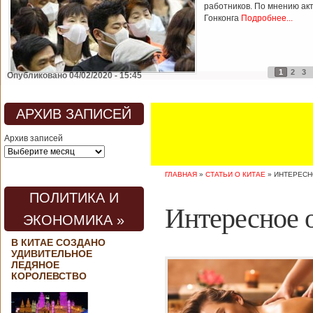
работников. По мнению ак
Гонконга
Подробнее...
1
2
3
Опубликовано 04/02/2020 - 15:45
АРХИВ ЗАПИСЕЙ
Архив записей
ГЛАВНАЯ
»
СТАТЬИ О КИТАЕ
»
ИНТЕРЕСН
ПОЛИТИКА И
Интересное 
ЭКОНОМИКА »
В КИТАЕ СОЗДАНО
УДИВИТЕЛЬНОЕ
ЛЕДЯНОЕ
КОРОЛЕВСТВО