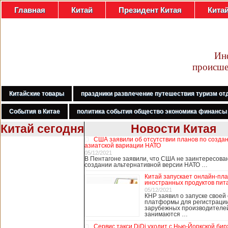
Главная
Китай
Президент Китая
Кита
Ин
происше
Китайские товары
праздники развлечение путешествия туризм от
События в Китае
политика события общество экономика финансы
Китай сегодня
Новости Китая
США заявили об отсутствии планов по созда
В Гонконге
азиатской вариации НАТО
бастуют
05/12/2021
В Пентагоне заявили, что США не заинтересова
медработники,
создании альтернативной версии НАТО …
требуя закрыть
Китай запускает онлайн-пл
границу с
иностранных продуктов пит
Китаем
05/12/2021
КНР заявил о запуске своей
платформы для регистраци
зарубежных производителей
занимаются …
В Гонконге сотни
работников
Сервис такси DiDi уходит с Нью-Йоркской би