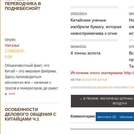
Опубликовано
ПЕРЕВОДЧИКА В
21/02/2019 - 22:26
В Китае найден
ПОДНЕБЕСНОЙ?
древний
20/02/2014
08/
крупный
Китайские ученые
Но
бирюзовый
рудник
изобрели бумагу, которая
ож
невосприимчива к огню
ис
Опубл.
Наталья
06/06/2011
07/
Китайским
17/08/2015 -
4 тонны золота
Вс
археологам
0:09
пр
удалось
обнаружить
Общеизвестный факт, что
Та
крупнейший рудник
Китай – это мировая фабрика.
Источник этого материала http:
по добыче бирюзы
Здесь производиться
МЕТКИ
ИСТОРИЯ КИТАЯ
на территории
абсолютно все – начиная с
Синьцзян-
ОПУБЛИКОВАЛ(А)
ЮЛИЯ
ИЗ РУБРИКИ
СТА
трусов и генераторов, до ракет
Уйгурского
и
>>>
автономного
←
В ПЕКИНЕ УВЕЛИЧЕНЫ ШТРАФЫ 
района, что на
ВОЗДУХА
северо-западе
ОСОБЕННОСТИ
Китая. Об этом
ДЕЛОВОГО ОБЩЕНИЯ С
сообщает
Комментарии:
вконтакте (0)
обычные (
КИТАЙЦАМИ Ч.1
агентство Синьхуа,
ссылаясь на
Синьцзянский