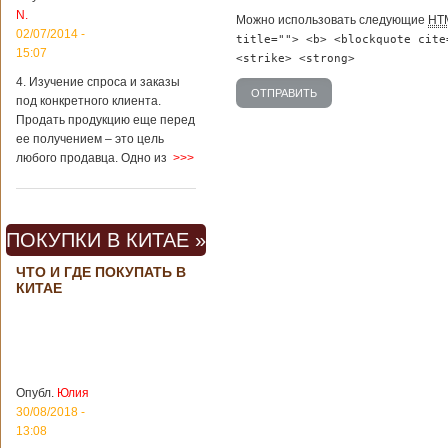
вещах, которые
N.
больше всего
Можно использовать следующие
HT
02/07/2014 -
удивляют туристов
title=""> <b> <blockquote cite
в Поднебесной.
15:07
<strike> <strong>
Металлодетекторы
4. Изучение спроса и заказы
в метрополитене В
под конкретного клиента.
Пекине или
Шанхае терактов
Продать продукцию еще перед
не было, да и весь
ее получением – это цель
Китай в этом
любого продавца. Одно из
>>>
отношении
считается
благополучным
государством. Но в
ПОКУПКИ В КИТАЕ »
метрополитене
Шанхая или
ЧТО И ГДЕ ПОКУПАТЬ В
Подробнее...
КИТАЕ
Опубликовано
23/09/2018 - 13:07
В Китае
появился на
свет ребенок
В Китае спустя 4
через 4 года
года после смерти
после смерти
родителей на свет
родителей
появился их
Опубл.
Юлия
ребенок. Выносила
30/08/2018 -
малыша
13:08
суррогатная мать.