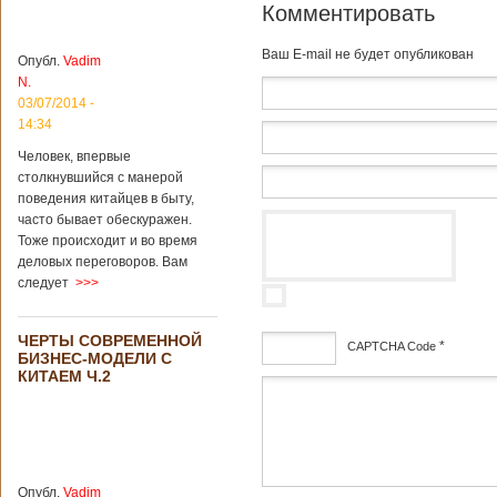
институт
Комментировать
археологии и
культурных
Baш E-mail не будет опубликован
Опубл.
Vadim
реликвий. Площадь
N.
участка, на
котором добывали
03/07/2014 -
бирюзу, составляет
14:34
более 8
Человек, впервые
квадратных
столкнувшийся с манерой
километров.
Сообщается, что
поведения китайцев в быту,
рудник состоит из
часто бывает обескуражен.
функциональных
Тоже происходит и во время
зон для
деловых переговоров. Вам
Подробнее...
следует
>>>
Опубликовано
12/02/2019 - 10:40
Удивительные
для туристов
ЧЕРТЫ СОВРЕМЕННОЙ
вещи в Китае
*
Традиции и
CAPTCHA Code
БИЗНЕС-МОДЕЛИ С
образ жизни
КИТАЕМ Ч.2
жителей Китая
дсф
существенно
отличаются от
европейского быта.
Мы собрали для
вас информацию о
Опубл.
Vadim