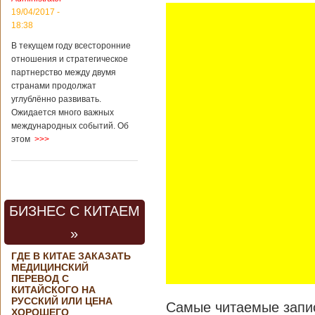
контракта на
19/04/2017 -
разработку
18:38
тяжелого
вертолета. Такое
В текущем году всесторонние
заявление сделала
отношения и стратегическое
директор по
партнерство между двумя
региональной
странами продолжат
политике и
углублённо развивать.
международному
Ожидается много важных
сотрудничеству
международных событий. Об
государственной
этом
>>>
корпорации
«Ростех» Виктор
Кладов
журналистам в
ходе
аэрокосмической
БИЗНЕС С КИТАЕМ
выставки Aero
India-2019, которая
»
проходит в
Бангалоре в
ГДЕ В КИТАЕ ЗАКАЗАТЬ
Индии. Контракт
МЕДИЦИНСКИЙ
между Китаем и
ПЕРЕВОД С
Россией на
КИТАЙСКОГО НА
разработку,
РУССКИЙ ИЛИ ЦЕНА
Самые читаемые запис
Подробнее...
ХОРОШЕГО