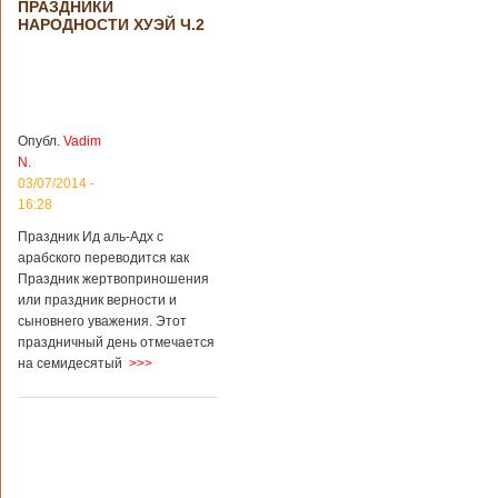
ПРАЗДНИКИ
происшествия
НАРОДНОСТИ ХУЭЙ Ч.2
Подробнее...
Опубликовано
28/03/2018 - 1:14
Билеты на
туристические
объекты в
Руководство
Китае могут
КНР
стать дешевле
рассматривает
Опубл.
Vadim
возможность
N.
снижения
03/07/2014 -
стоимости входных
16:28
билетов на
большую часть
Праздник Ид аль-Адх с
туристических
арабского переводится как
объектов Китая.
Праздник жертвоприношения
Пишет об этом
или праздник верности и
издание South
сыновнего уважения. Этот
China Morning Post.
праздничный день отмечается
Как сказано в
на семидесятый
>>>
сообщении,
решение снизить
размер оплаты –
это результат
недовольства
туристов. Также это
должно