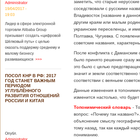
заметить, что старые нерусски
Administrator
подряд. Объем
соседствовали с русскими назв
торговли между
19/04/2017 -
Германией и
19:03
Владивосток (название в данно
Китаем достиг
другим краям или малым родина
Лидер в сфере электронной
199,3 миллиарда
украинские переселенцы, и име
евро. Как
торговли Alibaba Group
свидетельствуют
призывает создать «цифровой
Полтавка, Чугуевка. С появлен
опубликованные
Шёлковый путь» с целью
советские названия, характерны
данные, в прошлом
оказать поддержку среднему и
году размер
После конфликта с Даманским о
малому бизнесу
импорта из Китая
развивающихся
>>>
было принято решение сразу же
Подробнее...
Опубликовано
это было с целью предотвращен
21/02/2019 - 22:30
Китай и Россия
значит и земли соответственно
ПОСОЛ КНР В РФ: 2017
собираются
соответствии с веяньем советск
ГОД СТАНЕТ ВАЖНЫМ
разрабатывать
ПЕРИОДОМ
тяжелый
Данные изменения в топонимиче
УГЛУБЛЁННОГО
вертолет
РАЗВИТИЯ ОТНОШЕНИЙ
изменится настолько, что буде
РОССИИ И КИТАЯ
Топонимический словарь
- Т
вопрос: «Почему так названо?»
В ближайшее
объяснение смыслу географичес
время между
тому назад, так как каждый нар
Китаем и Россией
планируется
Опубл.
пониманию.
подписание
Administrator