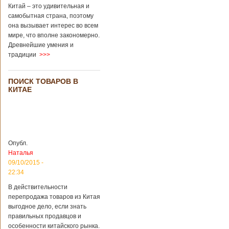
Перед смертью
Китай – это удивительная и
супруги
самобытная страна, поэтому
заморозили
она вызывает интерес во всем
несколько
мире, что вполне закономерно.
эмбрионов, так как
Древнейшие умения и
планировали
традиции
>>>
завести детей при
помощи
суррогатной
ПОИСК ТОВАРОВ В
матери. Эмбрионы
КИТАЕ
хранились в
клинике в жидком
азоте при
температуре -196
градусов. Бабушки
и дедушки
Опубл.
новорожденного
Наталья
долгое время
судились
09/10/2015 -
Подробнее...
22:34
Опубликовано
13/04/2018 - 21:25
В Китае на
В действительности
кладбище
перепродажа товаров из Китая
проводят
На кладбище
выгодное дело, если знать
виртуальные
Бабаошань в Китае
правильных продавцов и
экскурсии в
в Пекине начали
особенности китайского рынка.