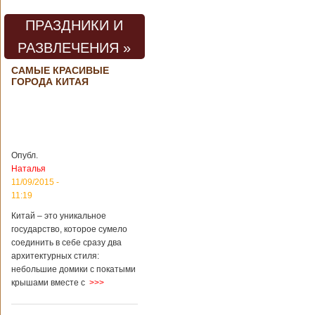
погибли люди
В Китае на
территории города
ПРАЗДНИКИ И
Цзаочжун в
РАЗВЛЕЧЕНИЯ »
восточной
провинции
Шаньдун на
САМЫЕ КРАСИВЫЕ
ГОРОДА КИТАЯ
предприятии
произошла
трагедия. Как
пишет ТАСС,
ссылаясь на
информационное
агентство Синьхуа,
Опубл.
происходило все в
Наталья
одном из цехов
11/09/2015 -
предприятия, во
11:19
время проведения
там сварочных
Китай – это уникальное
работ. По
государство, которое сумело
предварительной
соединить в себе сразу два
информации,
архитектурных стиля:
травмы получили
небольшие домики с покатыми
четыре человека,
крышами вместе с
>>>
погибли шесть
человек.
Обстоятельства