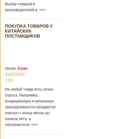
загробный мир
использовать
Выбор товаров и
технологии
производителей в
>>>
виртуальной
реальности с
целью поддержать
ПОКУПКА ТОВАРОВ У
близких и родных
КИТАЙСКИХ
усопших. Для этого
ПОСТАВЩИКОВ
во время
проведения дня
открытых дверей
публике был
показан симулятор
смерти. По мнению
Опубл.
Юлия
сотрудников
01/03/2015 -
кладбища, такие
переживания
1:26
помогут ценить
На любой товар есть сезон
больше жизнь.
спроса. Например,
Большинство
кондиционеры и купальные
посетителей
кладбища считают
принадлежности продаются
такую идею
хорошо с конца весны до
странной,
начала лета, а
Подробнее...
обогреватели
>>>
Опубликовано
11/04/2018 - 21:48
Из-за взрыва на
заводе в Китае