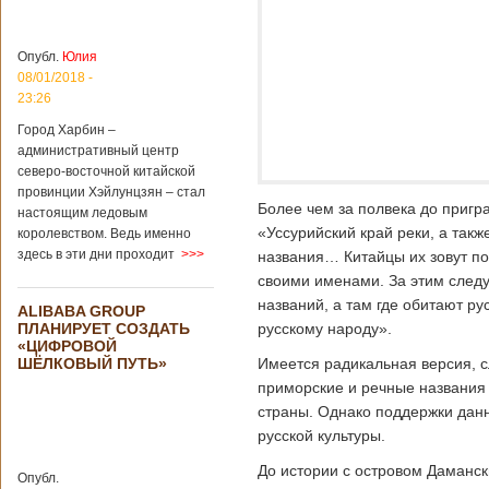
больницы Гонконга
Подробнее...
Опубликовано
04/02/2020 - 15:45
Третий год
Опубл.
Юлия
подряд Китай
08/01/2018 -
становится
23:26
самым
Город Харбин –
крупным
административный центр
торговым
северо-восточной китайской
партнером
провинции Хэйлунцзян – стал
Германии
Более чем за полвека до пригра
настоящим ледовым
Как
«Уссурийский край реки, а так
королевством. Ведь именно
свидетельствуют
здесь в эти дни проходит
>>>
названия… Китайцы их зовут по-
данные, которые
были
своими именами. За этим следу
обнародованы
названий, а там где обитают р
ALIBABA GROUP
Федеральным
ПЛАНИРУЕТ СОЗДАТЬ
русскому народу».
статистическим
«ЦИФРОВОЙ
ведомством
ШЁЛКОВЫЙ ПУТЬ»
Имеется радикальная версия, с
Германии, в 2018
приморские и речные названия 
году статус самого
крупного торгового
страны. Однако поддержки дан
партнера страны
русской культуры.
остается за
Китаем, причем это
До истории с островом Даманск
Опубл.
уже третий год