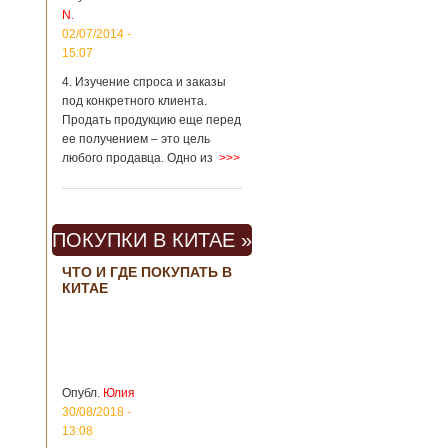
N.
метрополитене
Шанхая или
02/07/2014 -
Подробнее...
15:07
Опубликовано
23/09/2018 - 13:07
В Китае
4. Изучение спроса и заказы
появился на
под конкретного клиента.
свет ребенок
В Китае спустя 4
Продать продукцию еще перед
через 4 года
года после смерти
ее получением – это цель
после смерти
родителей на свет
любого продавца. Одно из
>>>
родителей
появился их
ребенок. Выносила
малыша
суррогатная мать.
ПОКУПКИ В КИТАЕ »
Перед смертью
супруги
заморозили
ЧТО И ГДЕ ПОКУПАТЬ В
КИТАЕ
несколько
эмбрионов, так как
планировали
завести детей при
помощи
суррогатной
матери. Эмбрионы
Опубл.
Юлия
хранились в
30/08/2018 -
клинике в жидком
13:08
азоте при