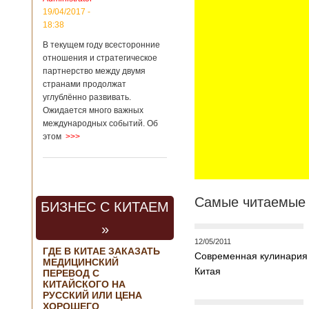
региональной
19/04/2017 -
политике и
18:38
международному
сотрудничеству
В текущем году всесторонние
государственной
отношения и стратегическое
корпорации
партнерство между двумя
«Ростех» Виктор
Кладов
странами продолжат
журналистам в
углублённо развивать.
ходе
Ожидается много важных
аэрокосмической
международных событий. Об
выставки Aero
этом
>>>
India-2019, которая
проходит в
Бангалоре в
Индии. Контракт
между Китаем и
Самые читаемые 
Россией на
БИЗНЕС С КИТАЕМ
разработку,
Подробнее...
»
Опубликовано
12/05/2011
21/02/2019 - 22:26
В Китае найден
ГДЕ В КИТАЕ ЗАКАЗАТЬ
Современная кулинария
древний
МЕДИЦИНСКИЙ
крупный
Китая
Китайским
ПЕРЕВОД С
бирюзовый
археологам
КИТАЙСКОГО НА
рудник
удалось
РУССКИЙ ИЛИ ЦЕНА
ХОРОШЕГО
обнаружить