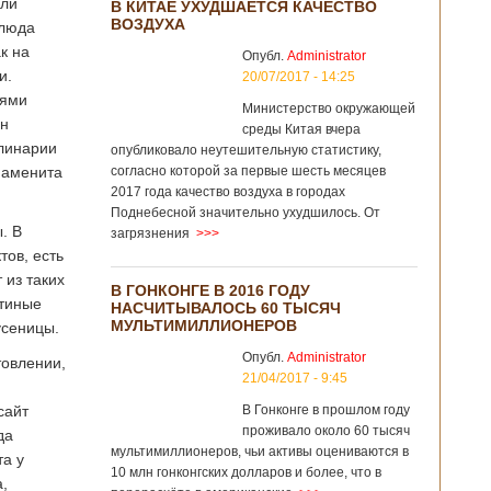
ели
В КИТАЕ УХУДШАЕТСЯ КАЧЕСТВО
ВОЗДУХА
блюда
к на
Опубл.
Administrator
и.
20/07/2017 - 14:25
нями
Министерство окружающей
он
среды Китая вчера
линарии
опубликовало неутешительную статистику,
наменита
согласно которой за первые шесть месяцев
2017 года качество воздуха в городах
Поднебесной значительно ухудшилось. От
. В
загрязнения
>>>
тов, есть
 из таких
В ГОНКОНГЕ В 2016 ГОДУ
утиные
НАСЧИТЫВАЛОСЬ 60 ТЫСЯЧ
МУЛЬТИМИЛЛИОНЕРОВ
усеницы.
Опубл.
Administrator
товлении,
21/04/2017 - 9:45
сайт
В Гонконге в прошлом году
проживало около 60 тысяч
да
мультимиллионеров, чьи активы оцениваются в
та у
10 млн гонконгских долларов и более, что в
,