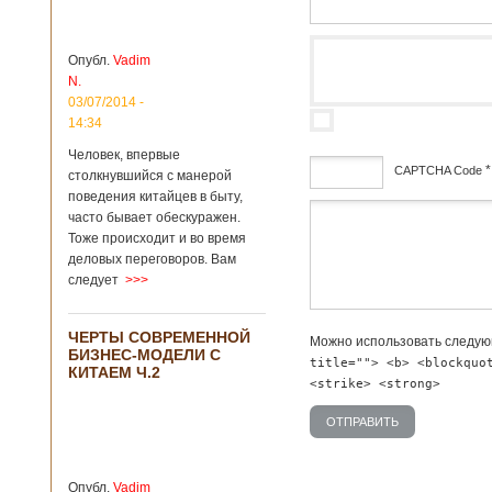
зон для
Подробнее...
Опубликовано
12/02/2019 - 10:40
Удивительные
Опубл.
Vadim
для туристов
N.
вещи в Китае
Традиции и
03/07/2014 -
образ жизни
14:34
жителей Китая
Человек, впервые
существенно
*
CAPTCHA Code
отличаются от
столкнувшийся с манерой
европейского быта.
поведения китайцев в быту,
Мы собрали для
дсф
часто бывает обескуражен.
вас информацию о
Тоже происходит и во время
вещах, которые
деловых переговоров. Вам
больше всего
следует
>>>
удивляют туристов
в Поднебесной.
Металлодетекторы
ЧЕРТЫ СОВРЕМЕННОЙ
Можно использовать следу
в метрополитене В
БИЗНЕС-МОДЕЛИ С
Пекине или
title=""> <b> <blockquo
КИТАЕМ Ч.2
Шанхае терактов
<strike> <strong>
не было, да и весь
Китай в этом
отношении
считается
благополучным
Опубл.
Vadim
государством. Но в