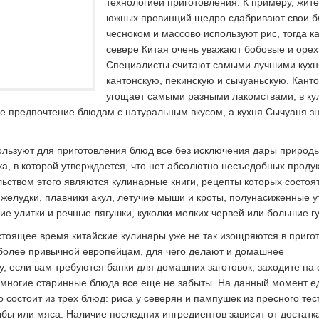
технологией приготовления. К примеру, жит
южных провинций щедро сдабривают свои 
чесноком и массово используют рис, тогда ка
севере Китая очень уважают бобовые и орех
Специалисты считают самыми лучшими кух
кантонскую, пекинскую и сычуаньскую. Кант
угощает самыми разными лакомствами, в ку
е предпочтение блюдам с натуральным вкусом, а кухня Сычуаня з
ользуют для приготовления блюд все без исключения дары природы
ка, в которой утверждается, что нет абсолютно несъедобных продук
ьством этого являются кулинарные книги, рецепты которых состоят
 желудки, плавники акул, летучие мыши и кроты, полунасиженные 
ие улитки и речные лягушки, куколки мелких червей или большие г
астоящее время китайские кулинары уже не так изощряются в приго
более привычной европейцам, для чего делают и домашнее
у, если вам требуются банки для домашних заготовок, заходите на 
 многие старинные блюда все еще не забыты. На данный момент е
 состоит из трех блюд: риса у северян и пампушек из пресного тес
бы или мяса. Наличие последних ингредиентов зависит от достатка