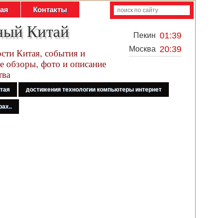
тая
Контакты
ный Китай
01:39
Пекин
20:39
Москва
сти Китая, события и
е обзоры, фото и описание
тва
итая
достижения технологии компьютеры интернет
ах..