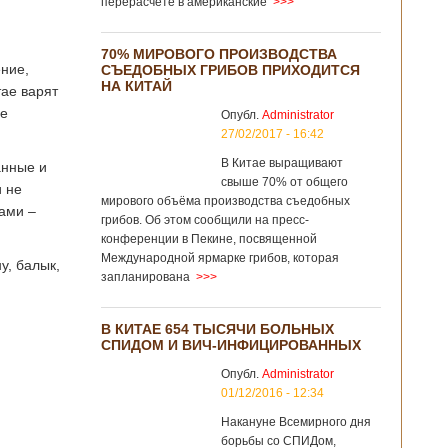
перерасчёте в американские
>>>
70% МИРОВОГО ПРОИЗВОДСТВА
ение,
СЪЕДОБНЫХ ГРИБОВ ПРИХОДИТСЯ
НА КИТАЙ
тае варят
ие
Опубл.
Administrator
27/02/2017 - 16:42
В Китае выращивают
анные и
свыше 70% от общего
и не
мирового объёма производства съедобных
ами –
грибов. Об этом сообщили на пресс-
конференции в Пекине, посвященной
Международной ярмарке грибов, которая
у, балык,
запланирована
>>>
В КИТАЕ 654 ТЫСЯЧИ БОЛЬНЫХ
СПИДОМ И ВИЧ-ИНФИЦИРОВАННЫХ
Опубл.
Administrator
01/12/2016 - 12:34
Накануне Всемирного дня
борьбы со СПИДом,