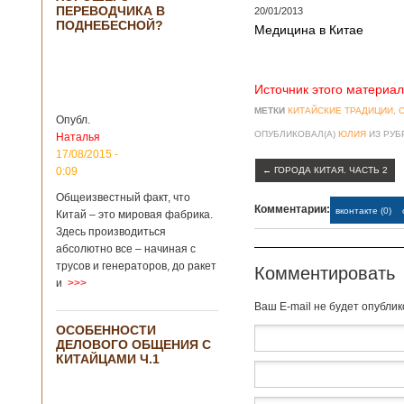
ПЕРЕВОДЧИКА В
крупнейший рудник
20/01/2013
ПОДНЕБЕСНОЙ?
по добыче бирюзы
Медицина в Китае
на территории
Синьцзян-
Уйгурского
автономного
Источник этого материал
района, что на
МЕТКИ
КИТАЙСКИЕ ТРАДИЦИИ
,
северо-западе
Опубл.
Китая. Об этом
ОПУБЛИКОВАЛ(А)
ЮЛИЯ
ИЗ РУ
Наталья
сообщает
17/08/2015 -
агентство Синьхуа,
0:09
←
ГОРОДА КИТАЯ. ЧАСТЬ 2
ссылаясь на
Синьцзянский
Общеизвестный факт, что
Комментарии:
институт
вконтакте (0)
Китай – это мировая фабрика.
археологии и
Здесь производиться
культурных
абсолютно все – начиная с
реликвий. Площадь
трусов и генераторов, до ракет
Комментировать
участка, на
и
>>>
котором добывали
бирюзу, составляет
Baш E-mail не будет опубли
более 8
ОСОБЕННОСТИ
квадратных
ДЕЛОВОГО ОБЩЕНИЯ С
километров.
КИТАЙЦАМИ Ч.1
Сообщается, что
рудник состоит из
функциональных