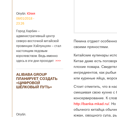
больницы Гонконга
Подробнее...
Опубликовано
04/02/2020 - 15:45
Третий год
Опубл.
Юлия
подряд Китай
08/01/2018 -
становится
23:26
самым
Город Харбин –
крупным
административный центр
торговым
Пекина отдают особенно
северо-восточной китайской
партнером
провинции Хэйлунцзян – стал
Германии
своими пряностями.
настоящим ледовым
Как
Китайские кулинары исп
королевством. Ведь именно
свидетельствуют
Китае даже есть поговор
здесь в эти дни проходит
>>>
данные, которые
были
плохие повара. Свидетел
обнародованы
ингредиентов, как рыбьи
ALIBABA GROUP
Федеральным
или куриные яйца, морск
ПЛАНИРУЕТ СОЗДАТЬ
статистическим
«ЦИФРОВОЙ
ведомством
Стоит отметить, что в н
ШЁЛКОВЫЙ ПУТЬ»
Германии, в 2018
смешивая свою кухню с 
году статус самого
крупного торгового
консервирование. К слов
партнера страны
http://banka-mkad.ru/
. Но
остается за
обычного китайца обычно
Китаем, причем это
Опубл.
южан, овощного супа, ры
уже третий год