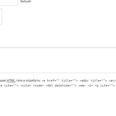
Вебсайт
ющие
HTML
-теги и атрибуты:
<a href="" title=""> <abbr title=""> <acr
te cite=""> <cite> <code> <del datetime=""> <em> <i> <q cite="">