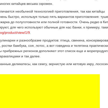
 многих китайцев весьма скромен.
тличается необычной технологией приготовления, так как китайцы
чень быстро, используя только пять вариантов приготовления: туш
жарка до полуготовности или полной готовности. Очень редко в Ки
ируют, для чего используют обычные для нас банки, к примеру, так
log/product/view/1/9
.
улинарии и разнообразие продуктов: птица, свинина, консервиров
 ростки бамбука, соя, лотос, а вот говядина и телятина практическ
ы прибрежных регионов дополняют этот список еще и морепродукт
аракатицами и так далее.
анные деликатесы, как семгу, зернистую или кетовую икру, лососин