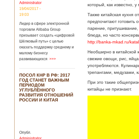
Administrator
подряд. Объем
который, как известно, у
торговли между
19/04/2017 -
Германией и
Также китайская кухня о
19:03
Китаем достиг
предпочитают готовить о
Лидер в сфере электронной
199,3 миллиарда
парение, притушивание, 
евро. Как
торговли Alibaba Group
свидетельствуют
блюда, но часто консерв
призывает создать «цифровой
опубликованные
Шёлковый путь» с целью
http://banka-mkad.ru/kata
данные, в прошлом
оказать поддержку среднему и
году размер
Необширно в китайской к
малому бизнесу
импорта из Китая
свежие овощи, рис, яйца,
развивающихся
>>>
Подробнее...
употребляются. Кулинар
Опубликовано
21/02/2019 - 22:30
Китай и Россия
трепангами, медузами, к
ПОСОЛ КНР В РФ: 2017
собираются
ГОД СТАНЕТ ВАЖНЫМ
разрабатывать
В ближайшее
При это такие общепризн
ПЕРИОДОМ
тяжелый
время между
китайцы не признают.
УГЛУБЛЁННОГО
вертолет
Китаем и Россией
РАЗВИТИЯ ОТНОШЕНИЙ
планируется
РОССИИ И КИТАЯ
подписание
контракта на
разработку
тяжелого
вертолета. Такое
заявление сделала
Опубл.
директор по
Administrator