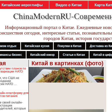
Китайские иероглифы
Видео о Китае
Карта Ки
ChinaModernRU-Современ
Информационный портал о Китае. Ежедневные ново
оисшествия сегодня, интересные статьи, познавательны
городов Китая, история государс
ризм отдых
Китайская кухня
Покупки в Китае
Доставка из К
инансы бизнес
Китайский юмор
Статьи о Китае
Китай в цифр
ая
Китай в картинках (фото)
утствии планов по
 вариации НАТО
и, что США не
оздании
рсии НАТО …
лайн-платформу для
тов питания
е своей онлайн-
истрации
дителей, которые