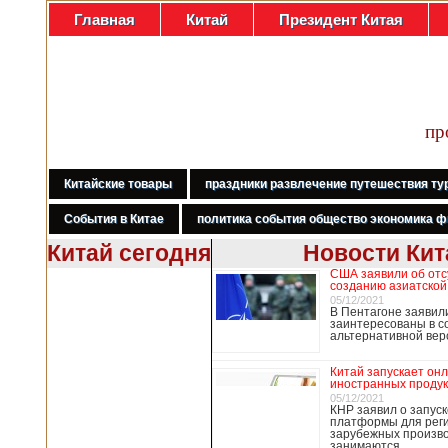
Главная
Китай
Президент Китая
пр
Китайские товары
праздники развлечение путешествия ту
События в Китае
политика события общество экономика ф
Китай сегодня
Новости Кит
США заявили об отс
В Гонконге
созданию азиатской
бастуют
05/12/2021
В Пентагоне заявил
медработники,
заинтересованы в с
требуя закрыть
альтернативной ве
границу с
Китаем
Китай запускает он
иностранных продук
05/12/2021
КНР заявил о запуск
платформы для рег
В Гонконге сотни
зарубежных произво
работников
занимаются …