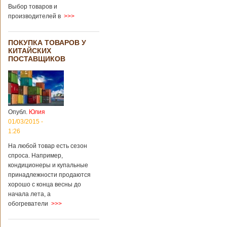
градусов. Бабушки
Выбор товаров и
и дедушки
производителей в
>>>
новорожденного
долгое время
судились
ПОКУПКА ТОВАРОВ У
Подробнее...
КИТАЙСКИХ
Опубликовано
ПОСТАВЩИКОВ
13/04/2018 - 21:25
В Китае на
кладбище
проводят
виртуальные
экскурсии в
загробный мир
Опубл.
Юлия
01/03/2015 -
1:26
На кладбище
Бабаошань в Китае
На любой товар есть сезон
в Пекине начали
спроса. Например,
использовать
кондиционеры и купальные
технологии
принадлежности продаются
виртуальной
хорошо с конца весны до
реальности с
начала лета, а
целью поддержать
обогреватели
>>>
близких и родных
усопших. Для этого
во время