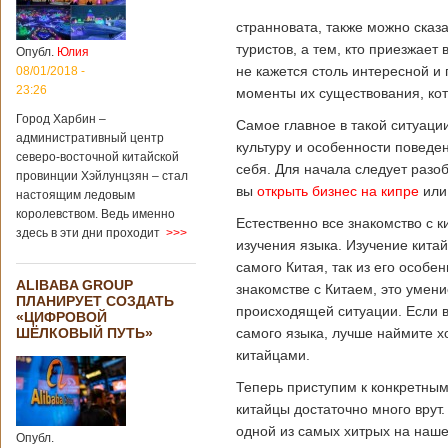
больницы Гонконга
Подробнее...
странновата, также можно сказа
Опубликовано
туристов, а тем, кто приезжает
04/02/2020 - 15:45
Третий год
Опубл.
Юлия
подряд Китай
не кажется столь интересной и
08/01/2018 -
становится
23:26
моменты их существования, кот
самым
Город Харбин –
крупным
Самое главное в такой ситуаци
административный центр
торговым
культуру и особенности поведе
северо-восточной китайской
партнером
себя.
Для начала следует разоб
провинции Хэйлунцзян – стал
Германии
вы
открыть бизнес на кипре
или
настоящим ледовым
Как
королевством. Ведь именно
свидетельствуют
Естественно все знакомство с к
здесь в эти дни проходит
>>>
данные, которые
изучения языка. Изучение кита
были
самого Китая, так из его особе
обнародованы
ALIBABA GROUP
Федеральным
знакомстве с Китаем, это умен
ПЛАНИРУЕТ СОЗДАТЬ
статистическим
происходящей ситуации. Если в
«ЦИФРОВОЙ
ведомством
ШЁЛКОВЫЙ ПУТЬ»
самого языка, лучше наймите х
Германии, в 2018
китайцами.
году статус самого
крупного торгового
Теперь приступим к конкретным 
партнера страны
остается за
китайцы достаточно много врут
Китаем, причем это
одной из самых хитрых на нашей
Опубл.
уже третий год