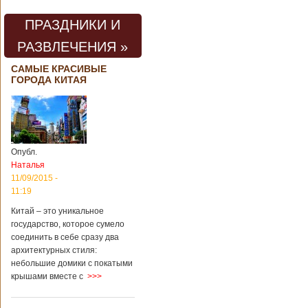
проведения дня
открытых дверей
ПРАЗДНИКИ И
публике был
показан симулятор
РАЗВЛЕЧЕНИЯ »
смерти. По мнению
сотрудников
САМЫЕ КРАСИВЫЕ
кладбища, такие
ГОРОДА КИТАЯ
переживания
помогут ценить
больше жизнь.
Большинство
посетителей
кладбища считают
Опубл.
такую идею
Наталья
странной,
11/09/2015 -
Подробнее...
11:19
Опубликовано
11/04/2018 - 21:48
Из-за взрыва на
Китай – это уникальное
заводе в Китае
государство, которое сумело
погибли люди
соединить в себе сразу два
архитектурных стиля:
небольшие домики с покатыми
крышами вместе с
>>>
В Китае на