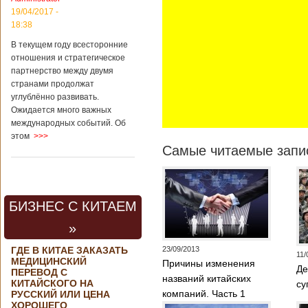
контракта на
19/04/2017 -
разработку
18:38
тяжелого
вертолета. Такое
В текущем году всесторонние
заявление сделала
отношения и стратегическое
директор по
партнерство между двумя
региональной
странами продолжат
политике и
углублённо развивать.
международному
Ожидается много важных
сотрудничеству
международных событий. Об
государственной
этом
>>>
корпорации
Самые читаемые запис
«Ростех» Виктор
Кладов
журналистам в
ходе
аэрокосмической
БИЗНЕС С КИТАЕМ
выставки Aero
India-2019, которая
»
проходит в
Бангалоре в
ГДЕ В КИТАЕ ЗАКАЗАТЬ
23/09/2013
Индии. Контракт
11/
МЕДИЦИНСКИЙ
Причины изменения
между Китаем и
Де
ПЕРЕВОД С
Россией на
названий китайских
КИТАЙСКОГО НА
су
разработку,
компаний. Часть 1
РУССКИЙ ИЛИ ЦЕНА
Подробнее...
ХОРОШЕГО