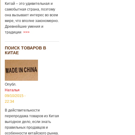
через 4 года
Китай – это удивительная и
после смерти
самобытная страна, поэтому
родителей
она вызывает интерес во всем
мире, что вполне закономерно.
Древнейшие умения и
В Китае спустя 4
традиции
>>>
года после смерти
родителей на свет
появился их
ПОИСК ТОВАРОВ В
ребенок. Выносила
КИТАЕ
малыша
суррогатная мать.
Перед смертью
супруги
заморозили
несколько
Опубл.
эмбрионов, так как
Наталья
планировали
09/10/2015 -
завести детей при
помощи
22:34
суррогатной
В действительности
матери. Эмбрионы
перепродажа товаров из Китая
хранились в
клинике в жидком
выгодное дело, если знать
азоте при
правильных продавцов и
температуре -196
особенности китайского рынка.