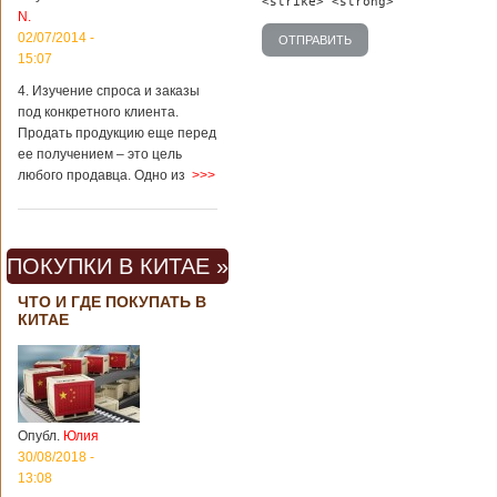
<strike> <strong>
Китая существенно
N.
отличаются от
02/07/2014 -
европейского быта.
15:07
Мы собрали для
вас информацию о
4. Изучение спроса и заказы
вещах, которые
под конкретного клиента.
больше всего
Продать продукцию еще перед
удивляют туристов
ее получением – это цель
в Поднебесной.
любого продавца. Одно из
>>>
Металлодетекторы
в метрополитене В
Пекине или
Шанхае терактов
не было, да и весь
ПОКУПКИ В КИТАЕ »
Китай в этом
отношении
ЧТО И ГДЕ ПОКУПАТЬ В
считается
КИТАЕ
благополучным
государством. Но в
метрополитене
Шанхая или
Подробнее...
Опубликовано
Опубл.
Юлия
23/09/2018 - 13:07
В Китае
появился на
30/08/2018 -
свет ребенок
13:08