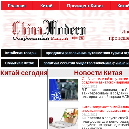
Главная
Китай
Президент Китая
Кита
Ин
происше
Китайские товары
праздники развлечение путешествия туризм от
События в Китае
политика события общество экономика финансы
Китай сегодня
Новости Китая
США заявили об отсутствии
В Гонконге
созданию азиатской вариац
бастуют
05/12/2021
В Пентагоне заявили, что С
медработники,
заинтересованы в создании
требуя закрыть
альтернативной версии НА
границу с
Китаем
Китай запускает онлайн-пл
иностранных продуктов пит
05/12/2021
КНР заявил о запуске своей
платформы для регистраци
В Гонконге сотни
зарубежных производителей
работников
занимаются …