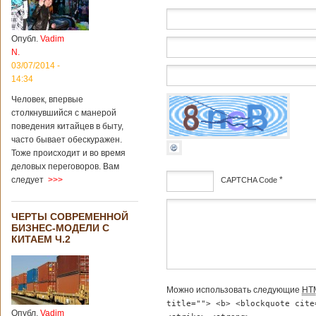
институт
археологии и
культурных
Опубл.
Vadim
реликвий. Площадь
N.
участка, на
котором добывали
03/07/2014 -
бирюзу, составляет
14:34
более 8
Человек, впервые
квадратных
столкнувшийся с манерой
километров.
Сообщается, что
поведения китайцев в быту,
рудник состоит из
часто бывает обескуражен.
функциональных
Тоже происходит и во время
зон для
деловых переговоров. Вам
Подробнее...
*
следует
>>>
CAPTCHA Code
Опубликовано
12/02/2019 - 10:40
Удивительные
для туристов
дсф
ЧЕРТЫ СОВРЕМЕННОЙ
вещи в Китае
БИЗНЕС-МОДЕЛИ С
КИТАЕМ Ч.2
Можно использовать следующие
HT
Традиции и образ
title=""> <b> <blockquote cite
жизни жителей
Опубл.
Vadim