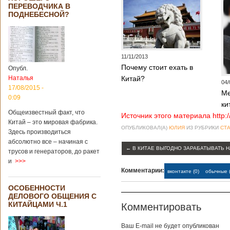
Опубликовано
ПЕРЕВОДЧИКА В
21/02/2019 - 22:26
В Китае найден
ПОДНЕБЕСНОЙ?
древний
крупный
бирюзовый
рудник
11/11/2013
Почему стоит ехать в
Опубл.
Наталья
Китай?
04/
Китайским
17/08/2015 -
Ме
археологам
0:09
удалось
ки
обнаружить
Общеизвестный факт, что
Источник этого материала http:
крупнейший рудник
Китай – это мировая фабрика.
ОПУБЛИКОВАЛ(А)
ЮЛИЯ
ИЗ РУБРИКИ
СТА
по добыче бирюзы
Здесь производиться
на территории
абсолютно все – начиная с
Синьцзян-
←
В КИТАЕ ВЫГОДНО ЗАРАБАТЫВАТЬ 
трусов и генераторов, до ракет
Уйгурского
и
>>>
автономного
Комментарии:
вконтакте (0)
обычные (
района, что на
северо-западе
ОСОБЕННОСТИ
Китая. Об этом
ДЕЛОВОГО ОБЩЕНИЯ С
сообщает
КИТАЙЦАМИ Ч.1
Комментировать
агентство Синьхуа,
ссылаясь на
Синьцзянский
Baш E-mail не будет опубликован