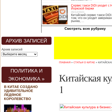
медицины, в том
Сервис такси DiDi уходит с 
числе медсестры и
Йоркской биржи
врачи, начали в
05/12/2021
Китайский сервис такси DiDi
понедельник
том, что он уходит американ
забастовку. По
рынка, …
информации от
Смотреть всю рубрику
местных СМИ,
медики требуют,
чтобы власти
АРХИВ ЗАПИСЕЙ
полностью
закрыли границу с
Архив записей
материковым
Китаем, что
предотвратит
ГЛАВНАЯ
»
СТАТЬИ О КИТАЕ
»
КИТАЙСКАЯ
эпидемию
короонавируса в
ПОЛИТИКА И
регионе.
Китайская ку
Инициатором
ЭКОНОМИКА »
протеста стало
новое
1
В КИТАЕ СОЗДАНО
профсоюзное
УДИВИТЕЛЬНОЕ
объединение
ЛЕДЯНОЕ
медицинских
КОРОЛЕВСТВО
работников. По
мнению
активистов,