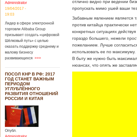
отлично видно при ведении биз
Administrator
подряд. Объем
пропускать мимо ушей ваши тези
торговли между
19/04/2017 -
Германией и
19:03
Забавным явлением является та
Китаем достиг
Лидер в сфере электронной
199,3 миллиарда
против китайца практически нет
евро. Как
торговли Alibaba Group
конкретных ситуациях действуя
свидетельствуют
призывает создать «цифровой
гораздо большего, нежели прос
опубликованные
Шёлковый путь» с целью
данные, в прошлом
пожеланием. Лучше согласиться
оказать поддержку среднему и
году размер
использовать ее по максимуму.
малому бизнесу
импорта из Китая
развивающихся
>>>
В быту же нужно быть максимал
Подробнее...
Опубликовано
нюансах, что опять же заставл
21/02/2019 - 22:30
Китай и Россия
ПОСОЛ КНР В РФ: 2017
собираются
ГОД СТАНЕТ ВАЖНЫМ
разрабатывать
ПЕРИОДОМ
тяжелый
УГЛУБЛЁННОГО
вертолет
РАЗВИТИЯ ОТНОШЕНИЙ
РОССИИ И КИТАЯ
В ближайшее
время между
Китаем и Россией
планируется
Опубл.
подписание
Administrator