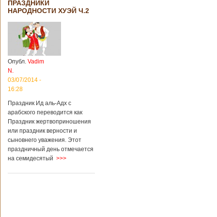
ПРАЗДНИКИ
территории города
НАРОДНОСТИ ХУЭЙ Ч.2
Цзаочжун в
восточной
провинции
Шаньдун на
предприятии
произошла
Опубл.
Vadim
трагедия. Как
N.
пишет ТАСС,
ссылаясь на
03/07/2014 -
информационное
16:28
агентство Синьхуа,
Праздник Ид аль-Адх с
происходило все в
одном из цехов
арабского переводится как
предприятия, во
Праздник жертвоприношения
время проведения
или праздник верности и
там сварочных
сыновнего уважения. Этот
работ. По
праздничный день отмечается
предварительной
на семидесятый
>>>
информации,
травмы получили
четыре человека,
погибли шесть
человек.
Обстоятельства
происшествия