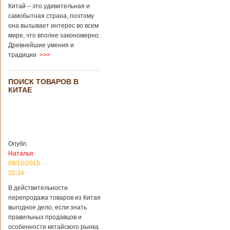
Перед смертью
Китай – это удивительная и
супруги
самобытная страна, поэтому
заморозили
она вызывает интерес во всем
несколько
мире, что вполне закономерно.
эмбрионов, так как
Древнейшие умения и
планировали
традиции
>>>
завести детей при
помощи
суррогатной
ПОИСК ТОВАРОВ В
матери. Эмбрионы
КИТАЕ
хранились в
клинике в жидком
азоте при
температуре -196
градусов. Бабушки
и дедушки
Опубл.
новорожденного
Наталья
долгое время
судились
09/10/2015 -
Подробнее...
22:34
Опубликовано
13/04/2018 - 21:25
В Китае на
В действительности
кладбище
перепродажа товаров из Китая
проводят
На кладбище
выгодное дело, если знать
виртуальные
Бабаошань в Китае
правильных продавцов и
экскурсии в
в Пекине начали
особенности китайского рынка.