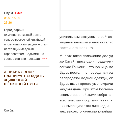
больницы Гонконга
Подробнее...
Опубликовано
04/02/2020 - 15:45
Третий год
Опубл.
Юлия
подряд Китай
08/01/2018 -
становится
23:26
самым
Город Харбин –
крупным
административный центр
торговым
уникальным статусом, и сейчас 
северо-восточной китайской
партнером
модные замашки у него остались
провинции Хэйлунцзян – стал
Германии
восточного шопинга.
настоящим ледовым
Как
королевством. Ведь именно
свидетельствуют
Многих такое положение дел уд
здесь в эти дни проходит
>>>
данные, которые
же Китай, здесь одни подделки
были
сейчас Гонконг – это кузница м
обнародованы
ALIBABA GROUP
Здесь постоянно проводятся ра
Федеральным
ПЛАНИРУЕТ СОЗДАТЬ
статистическим
распродажи модной одежды, обу
«ЦИФРОВОЙ
ведомством
Здесь шьют просто умопомрачи
ШЁЛКОВЫЙ ПУТЬ»
Германии, в 2018
каждый день. При этом большинс
году статус самого
крупного торгового
своими европейскими собратьям
партнера страны
экзотическими сортами ткани, н
остается за
них выращивается лишь одна н
Китаем, причем это
Опубл.
мех высокого качества китайцы
уже третий год