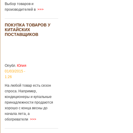
загробный мир
использовать
Выбор товаров и
технологии
производителей в
>>>
виртуальной
реальности с
целью поддержать
ПОКУПКА ТОВАРОВ У
близких и родных
КИТАЙСКИХ
усопших. Для этого
ПОСТАВЩИКОВ
во время
проведения дня
открытых дверей
публике был
показан симулятор
смерти. По мнению
Опубл.
Юлия
сотрудников
01/03/2015 -
кладбища, такие
переживания
1:26
помогут ценить
На любой товар есть сезон
больше жизнь.
спроса. Например,
Большинство
кондиционеры и купальные
посетителей
кладбища считают
принадлежности продаются
такую идею
хорошо с конца весны до
странной,
начала лета, а
Подробнее...
обогреватели
>>>
Опубликовано
11/04/2018 - 21:48
Из-за взрыва на
заводе в Китае