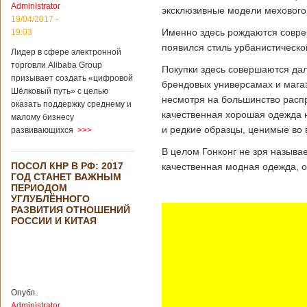
Administrator
подряд. Объем
эксклюзивные модели мехового 
торговли между
19/04/2017 -
Германией и
Именно здесь рождаются совре
19:03
Китаем достиг
появился стиль урбанистическо
Лидер в сфере электронной
199,3 миллиарда
евро. Как
торговли Alibaba Group
Покупки здесь совершаются дале
свидетельствуют
призывает создать «цифровой
брендовых универсамах и магаз
опубликованные
Шёлковый путь» с целью
несмотря на большинство расп
данные, в прошлом
оказать поддержку среднему и
году размер
качественная хорошая одежда н
малому бизнесу
импорта из Китая
и редкие образцы, ценимые во 
развивающихся
>>>
Подробнее...
Опубликовано
В целом Гонконг не зря называ
21/02/2019 - 22:30
Китай и Россия
ПОСОЛ КНР В РФ: 2017
собираются
качественная модная одежда, о
ГОД СТАНЕТ ВАЖНЫМ
разрабатывать
ПЕРИОДОМ
тяжелый
УГЛУБЛЁННОГО
вертолет
РАЗВИТИЯ ОТНОШЕНИЙ
РОССИИ И КИТАЯ
В ближайшее
время между
Китаем и Россией
планируется
Опубл.
подписание
Administrator