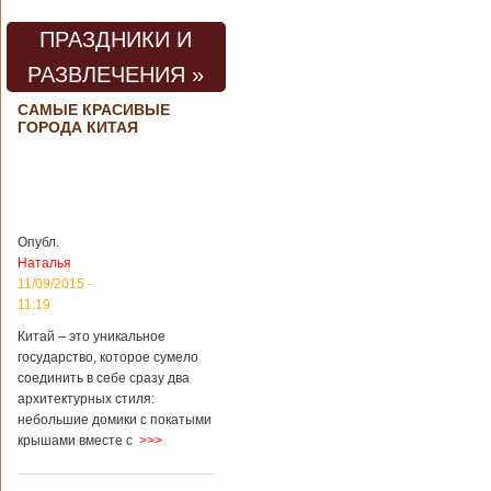
погибли люди
В Китае на
территории города
ПРАЗДНИКИ И
Цзаочжун в
РАЗВЛЕЧЕНИЯ »
восточной
провинции
Шаньдун на
САМЫЕ КРАСИВЫЕ
ГОРОДА КИТАЯ
предприятии
произошла
трагедия. Как
пишет ТАСС,
ссылаясь на
информационное
агентство Синьхуа,
Опубл.
происходило все в
Наталья
одном из цехов
11/09/2015 -
предприятия, во
11:19
время проведения
там сварочных
Китай – это уникальное
работ. По
государство, которое сумело
предварительной
соединить в себе сразу два
информации,
архитектурных стиля:
травмы получили
небольшие домики с покатыми
четыре человека,
крышами вместе с
>>>
погибли шесть
человек.
Обстоятельства