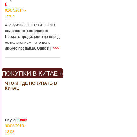
вещах, которые
N.
больше всего
02/07/2014 -
удивляют туристов
в Поднебесной.
15:07
Металлодетекторы
4. Изучение спроса и заказы
в метрополитене В
под конкретного клиента.
Пекине или
Шанхае терактов
Продать продукцию еще перед
не было, да и весь
ее получением – это цель
Китай в этом
любого продавца. Одно из
>>>
отношении
считается
благополучным
государством. Но в
ПОКУПКИ В КИТАЕ »
метрополитене
Шанхая или
ЧТО И ГДЕ ПОКУПАТЬ В
Подробнее...
КИТАЕ
Опубликовано
23/09/2018 - 13:07
В Китае
появился на
свет ребенок
В Китае спустя 4
через 4 года
года после смерти
после смерти
родителей на свет
родителей
появился их
Опубл.
Юлия
ребенок. Выносила
30/08/2018 -
малыша
13:08
суррогатная мать.