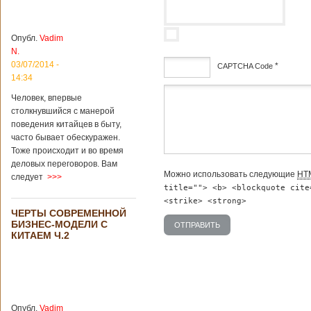
институт
археологии и
культурных
Опубл.
Vadim
реликвий. Площадь
N.
участка, на
котором добывали
03/07/2014 -
*
CAPTCHA Code
бирюзу, составляет
14:34
более 8
дсф
Человек, впервые
квадратных
столкнувшийся с манерой
километров.
Сообщается, что
поведения китайцев в быту,
рудник состоит из
часто бывает обескуражен.
функциональных
Тоже происходит и во время
зон для
деловых переговоров. Вам
Подробнее...
Можно использовать следующие
HT
следует
>>>
Опубликовано
title=""> <b> <blockquote cite
12/02/2019 - 10:40
Удивительные
<strike> <strong>
для туристов
ЧЕРТЫ СОВРЕМЕННОЙ
вещи в Китае
Традиции и
БИЗНЕС-МОДЕЛИ С
образ жизни
КИТАЕМ Ч.2
жителей Китая
существенно
отличаются от
европейского быта.
Мы собрали для
вас информацию о
Опубл.
Vadim