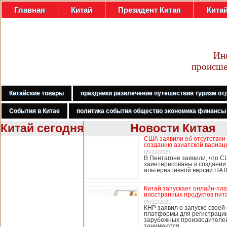
Главная
Китай
Президент Китая
Кита
Ин
происше
Китайские товары
праздники развлечение путешествия туризм от
События в Китае
политика события общество экономика финансы
Китай сегодня
Новости Китая
США заявили об отсутствии
В Гонконге
созданию азиатской вариац
бастуют
05/12/2021
В Пентагоне заявили, что С
медработники,
заинтересованы в создании
требуя закрыть
альтернативной версии НА
границу с
Китаем
Китай запускает онлайн-пл
иностранных продуктов пит
05/12/2021
КНР заявил о запуске своей
платформы для регистраци
В Гонконге сотни
зарубежных производителей
работников
занимаются …