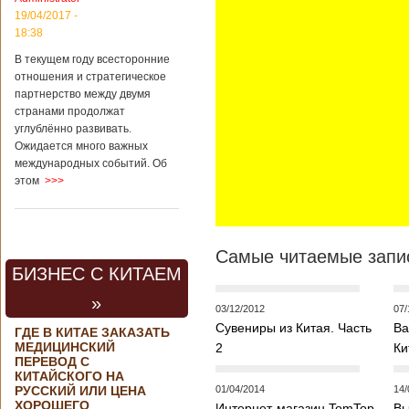
контракта на
19/04/2017 -
разработку
18:38
тяжелого
вертолета. Такое
В текущем году всесторонние
заявление сделала
отношения и стратегическое
директор по
партнерство между двумя
региональной
странами продолжат
политике и
углублённо развивать.
международному
Ожидается много важных
сотрудничеству
международных событий. Об
государственной
этом
>>>
корпорации
«Ростех» Виктор
Кладов
журналистам в
ходе
Самые читаемые запис
аэрокосмической
БИЗНЕС С КИТАЕМ
выставки Aero
India-2019, которая
»
проходит в
03/12/2012
07/
Бангалоре в
Сувениры из Китая. Часть
Ва
ГДЕ В КИТАЕ ЗАКАЗАТЬ
Индии. Контракт
МЕДИЦИНСКИЙ
2
Ки
между Китаем и
ПЕРЕВОД С
Россией на
КИТАЙСКОГО НА
разработку,
РУССКИЙ ИЛИ ЦЕНА
01/04/2014
14/
Подробнее...
ХОРОШЕГО
Интернет-магазин TomTop
Вы