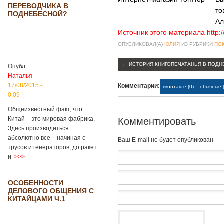
Опубликовано
ПЕРЕВОДЧИКА В
21/02/2019 - 22:26
В Китае найден
то
ПОДНЕБЕСНОЙ?
древний
Ал
крупный
Источник этого материала http:
бирюзовый
рудник
ОПУБЛИКОВАЛ(А)
ЮЛИЯ
ИЗ РУБРИКИ
ПОК
←
ИСТОРИЯ КНИГОПЕЧАТАНЬЯ В ПОД
Опубл.
Наталья
Китайским
17/08/2015 -
Комментарии:
вконтакте (0)
обычные (
археологам
0:09
удалось
обнаружить
Общеизвестный факт, что
крупнейший рудник
Китай – это мировая фабрика.
Комментировать
по добыче бирюзы
Здесь производиться
на территории
абсолютно все – начиная с
Baш E-mail не будет опубликован
Синьцзян-
трусов и генераторов, до ракет
Уйгурского
и
>>>
автономного
района, что на
северо-западе
ОСОБЕННОСТИ
Китая. Об этом
ДЕЛОВОГО ОБЩЕНИЯ С
сообщает
КИТАЙЦАМИ Ч.1
агентство Синьхуа,
ссылаясь на
Синьцзянский