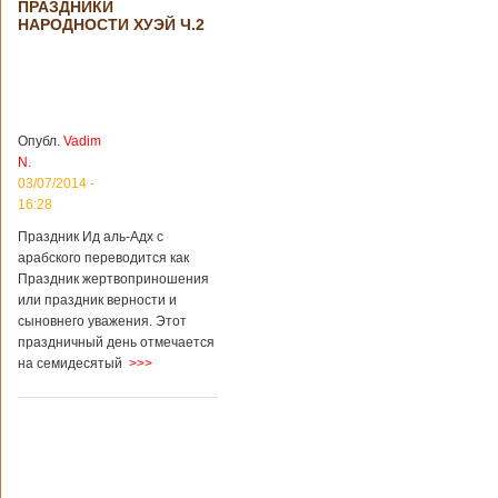
ПРАЗДНИКИ
происшествия
НАРОДНОСТИ ХУЭЙ Ч.2
Подробнее...
Опубликовано
28/03/2018 - 1:14
Билеты на
туристические
объекты в
Руководство
Китае могут
КНР
стать дешевле
рассматривает
Опубл.
Vadim
возможность
N.
снижения
03/07/2014 -
стоимости входных
16:28
билетов на
большую часть
Праздник Ид аль-Адх с
туристических
арабского переводится как
объектов Китая.
Праздник жертвоприношения
Пишет об этом
или праздник верности и
издание South
сыновнего уважения. Этот
China Morning Post.
праздничный день отмечается
Как сказано в
на семидесятый
>>>
сообщении,
решение снизить
размер оплаты –
это результат
недовольства
туристов. Также это
должно