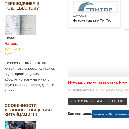
ПЕРЕВОДЧИКА В
ПОДНЕБЕСНОЙ?
01/04/2014
Интернет-магазин TomTop
Опубл.
Наталья
17/08/2015 -
0:09
Общеизвестный факт, что
Китай – это мировая фабрика.
Здесь производиться
абсолютно все – начиная с
Источник этого материала http:
трусов и генераторов, до ракет
ОПУБЛИКОВАЛ(А)
ЮЛИЯ
ИЗ РУБРИКИ
ПОК
и
>>>
←
ЧТО И КАК ПОКУПАТЬ В ГОНКОНГЕ
ОСОБЕННОСТИ
ДЕЛОВОГО ОБЩЕНИЯ С
Комментарии:
КИТАЙЦАМИ Ч.1
вконтакте (0)
обычные (