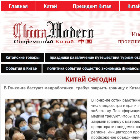
Главная
Китай
Президент Китая
Кита
Ин
происше
Китайские товары
праздники развлечение путешествия туризм от
События в Китае
политика события общество экономика финансы
Китай сегодня
В Гонконге бастуют медработники, требуя закрыть границу с Кита
В Гонконге сотни работник
числе медсестры и врачи, 
забастовку. По информаци
медики требуют, чтобы вл
закрыли границу с материк
предотвратит эпидемию ко
регионе. Инициатором про
профсоюзное объединени