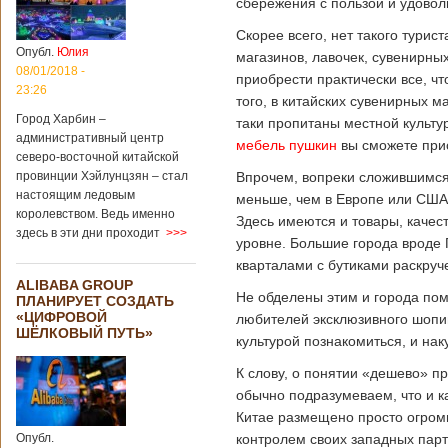
сбережения с пользой и удовол
Скорее всего, нет такого турис
Опубл.
Юлия
магазинов, лавочек, сувенирных
08/01/2018 -
приобрести практически все, ч
23:26
того, в китайских сувенирных 
Город Харбин –
таки пропитаны местной культу
административный центр
мебель пушкин
вы сможете прис
северо-восточной китайской
провинции Хэйлунцзян – стал
Впрочем, вопреки сложившимся 
настоящим ледовым
меньше, чем в Европе или США.
королевством. Ведь именно
Здесь имеются и товары, качес
здесь в эти дни проходит
>>>
уровне. Большие города вроде 
кварталами с бутиками раскруч
ALIBABA GROUP
Не обделены этим и города по
ПЛАНИРУЕТ СОЗДАТЬ
«ЦИФРОВОЙ
любителей эксклюзивного шопин
ШЁЛКОВЫЙ ПУТЬ»
культурой познакомиться, и нак
К слову, о понятии «дешево» пр
обычно подразумеваем, что и ка
Китае размещено просто огром
Опубл.
контролем своих западных парт