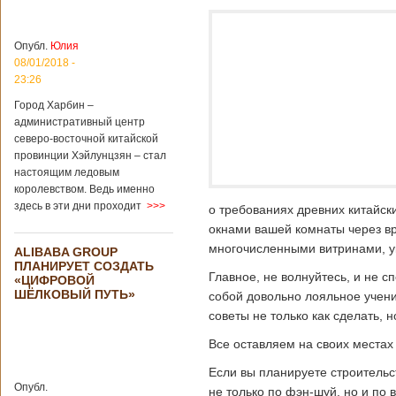
больницы Гонконга
Подробнее...
Опубликовано
04/02/2020 - 15:45
Третий год
Опубл.
Юлия
подряд Китай
08/01/2018 -
становится
23:26
самым
Город Харбин –
крупным
административный центр
торговым
северо-восточной китайской
партнером
провинции Хэйлунцзян – стал
Германии
настоящим ледовым
Как
королевством. Ведь именно
свидетельствуют
здесь в эти дни проходит
>>>
о требованиях древних китайски
данные, которые
были
окнами вашей комнаты через в
обнародованы
многочисленными витринами, 
ALIBABA GROUP
Федеральным
ПЛАНИРУЕТ СОЗДАТЬ
статистическим
Главное, не волнуйтесь, и не 
«ЦИФРОВОЙ
ведомством
ШЁЛКОВЫЙ ПУТЬ»
собой довольно лояльное учен
Германии, в 2018
году статус самого
советы не только как сделать, 
крупного торгового
Все оставляем на своих местах
партнера страны
остается за
Если вы планируете строительс
Китаем, причем это
Опубл.
уже третий год
не только по фэн-шуй, но и по