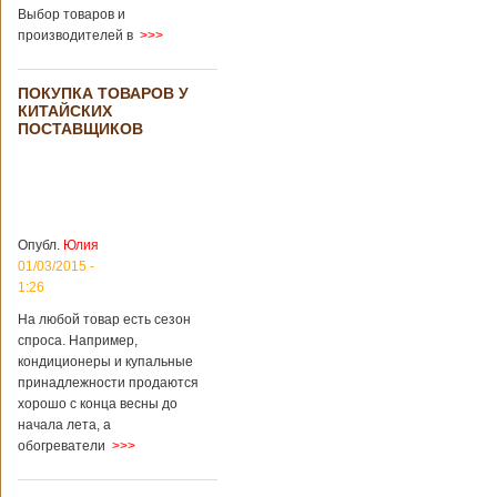
загробный мир
использовать
Выбор товаров и
технологии
производителей в
>>>
виртуальной
реальности с
целью поддержать
ПОКУПКА ТОВАРОВ У
близких и родных
КИТАЙСКИХ
усопших. Для этого
ПОСТАВЩИКОВ
во время
проведения дня
открытых дверей
публике был
показан симулятор
смерти. По мнению
Опубл.
Юлия
сотрудников
01/03/2015 -
кладбища, такие
переживания
1:26
помогут ценить
На любой товар есть сезон
больше жизнь.
спроса. Например,
Большинство
кондиционеры и купальные
посетителей
кладбища считают
принадлежности продаются
такую идею
хорошо с конца весны до
странной,
начала лета, а
Подробнее...
обогреватели
>>>
Опубликовано
11/04/2018 - 21:48
Из-за взрыва на
заводе в Китае