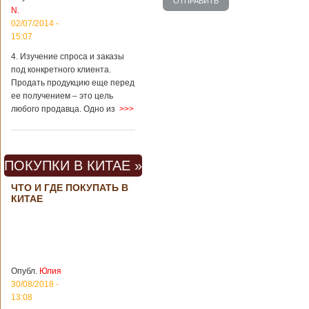
вещах, которые
N.
больше всего
02/07/2014 -
удивляют туристов
в Поднебесной.
15:07
Металлодетекторы
4. Изучение спроса и заказы
в метрополитене В
под конкретного клиента.
Пекине или
Шанхае терактов
Продать продукцию еще перед
не было, да и весь
ее получением – это цель
Китай в этом
любого продавца. Одно из
>>>
отношении
считается
благополучным
государством. Но в
ПОКУПКИ В КИТАЕ »
метрополитене
Шанхая или
ЧТО И ГДЕ ПОКУПАТЬ В
Подробнее...
КИТАЕ
Опубликовано
23/09/2018 - 13:07
В Китае
появился на
свет ребенок
В Китае спустя 4
через 4 года
года после смерти
после смерти
родителей на свет
родителей
появился их
Опубл.
Юлия
ребенок. Выносила
30/08/2018 -
малыша
13:08
суррогатная мать.