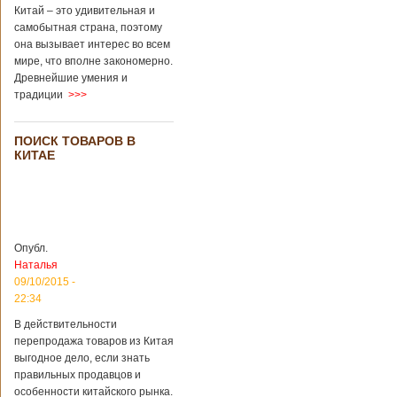
Перед смертью
Китай – это удивительная и
супруги
самобытная страна, поэтому
заморозили
она вызывает интерес во всем
несколько
мире, что вполне закономерно.
эмбрионов, так как
Древнейшие умения и
планировали
традиции
>>>
завести детей при
помощи
суррогатной
ПОИСК ТОВАРОВ В
матери. Эмбрионы
КИТАЕ
хранились в
клинике в жидком
азоте при
температуре -196
градусов. Бабушки
и дедушки
Опубл.
новорожденного
Наталья
долгое время
судились
09/10/2015 -
Подробнее...
22:34
Опубликовано
13/04/2018 - 21:25
В Китае на
В действительности
кладбище
перепродажа товаров из Китая
проводят
На кладбище
выгодное дело, если знать
виртуальные
Бабаошань в Китае
правильных продавцов и
экскурсии в
в Пекине начали
особенности китайского рынка.