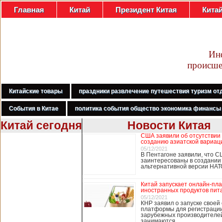
Главная
Китай
Президент Китая
Кита
Ин
происше
Китайские товары
праздники развлечение путешествия туризм от
События в Китае
политика события общество экономика финансы
Китай сегодня
Новости Китая
США заявили об отсутствии
В Гонконге
созданию азиатской вариац
бастуют
05/12/2021
В Пентагоне заявили, что С
медработники,
заинтересованы в создании
требуя закрыть
альтернативной версии НА
границу с
Китаем
Китай запускает онлайн-пл
иностранных продуктов пит
05/12/2021
КНР заявил о запуске своей
платформы для регистраци
В Гонконге сотни
зарубежных производителей
работников
занимаются …