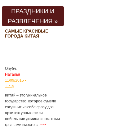
погибли люди
В Китае на
территории города
ПРАЗДНИКИ И
Цзаочжун в
РАЗВЛЕЧЕНИЯ »
восточной
провинции
Шаньдун на
САМЫЕ КРАСИВЫЕ
ГОРОДА КИТАЯ
предприятии
произошла
трагедия. Как
пишет ТАСС,
ссылаясь на
информационное
агентство Синьхуа,
Опубл.
происходило все в
Наталья
одном из цехов
11/09/2015 -
предприятия, во
11:19
время проведения
там сварочных
Китай – это уникальное
работ. По
государство, которое сумело
предварительной
соединить в себе сразу два
информации,
архитектурных стиля:
травмы получили
небольшие домики с покатыми
четыре человека,
крышами вместе с
>>>
погибли шесть
человек.
Обстоятельства