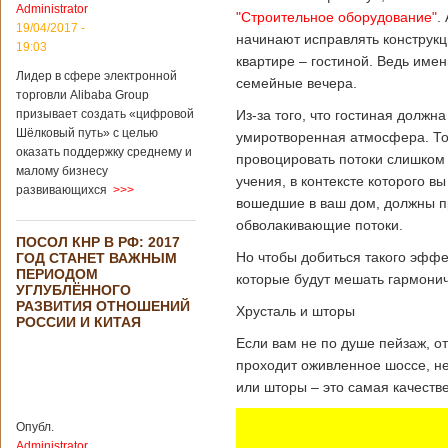
Administrator
подряд. Объем
"Строительное оборудование"
.
торговли между
19/04/2017 -
начинают исправлять конструк
Германией и
19:03
квартире – гостиной. Ведь имен
Китаем достиг
Лидер в сфере электронной
199,3 миллиарда
семейные вечера.
евро. Как
торговли Alibaba Group
свидетельствуют
призывает создать «цифровой
Из-за того, что гостиная долж
опубликованные
Шёлковый путь» с целью
умиротворенная атмосфера. То е
данные, в прошлом
оказать поддержку среднему и
провоцировать потоки слишком 
году размер
малому бизнесу
импорта из Китая
учения, в контексте которого в
развивающихся
>>>
Подробнее...
вошедшие в ваш дом, должны пр
Опубликовано
21/02/2019 - 22:30
Китай и Россия
обволакивающие потоки.
ПОСОЛ КНР В РФ: 2017
собираются
Но чтобы добиться такого эффе
ГОД СТАНЕТ ВАЖНЫМ
разрабатывать
ПЕРИОДОМ
тяжелый
которые будут мешать гармони
УГЛУБЛЁННОГО
вертолет
РАЗВИТИЯ ОТНОШЕНИЙ
Хрусталь и шторы
РОССИИ И КИТАЯ
Если вам не по душе пейзаж, о
проходит оживленное шоссе, не
В ближайшее
или шторы – это самая качеств
время между
Китаем и Россией
планируется
Опубл.
подписание
Administrator