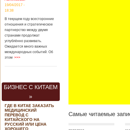
контракта на
19/04/2017 -
разработку
18:38
тяжелого
вертолета. Такое
В текущем году всесторонние
заявление сделала
отношения и стратегическое
директор по
партнерство между двумя
региональной
странами продолжат
политике и
углублённо развивать.
международному
Ожидается много важных
сотрудничеству
международных событий. Об
государственной
этом
>>>
корпорации
«Ростех» Виктор
Кладов
журналистам в
ходе
аэрокосмической
БИЗНЕС С КИТАЕМ
выставки Aero
India-2019, которая
»
проходит в
Бангалоре в
ГДЕ В КИТАЕ ЗАКАЗАТЬ
Индии. Контракт
МЕДИЦИНСКИЙ
между Китаем и
Самые читаемые запис
ПЕРЕВОД С
Россией на
КИТАЙСКОГО НА
разработку,
РУССКИЙ ИЛИ ЦЕНА
Подробнее...
ХОРОШЕГО