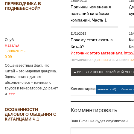
23/09/2013
11/
Опубликовано
ПЕРЕВОДЧИКА В
21/02/2019 - 22:26
В Китае найден
Причины изменения
Де
ПОДНЕБЕСНОЙ?
древний
названий китайских
су
крупный
компаний. Часть 1
бирюзовый
рудник
11/11/2013
19/
Почему стоит ехать в
Ки
Опубл.
Наталья
Китай?
би
Китайским
17/08/2015 -
Источник этого материала http:
археологам
0:09
удалось
ОПУБЛИКОВАЛ(А)
ЮЛИЯ
ИЗ РУБРИКИ
СТА
обнаружить
Общеизвестный факт, что
крупнейший рудник
Китай – это мировая фабрика.
←
ВИЛЛУ НА КРЫШЕ КИТАЙСКОЙ МНОГ
по добыче бирюзы
Здесь производиться
на территории
абсолютно все – начиная с
Синьцзян-
трусов и генераторов, до ракет
Комментарии:
вконтакте (0)
обычные (
Уйгурского
и
>>>
автономного
района, что на
северо-западе
Комментировать
ОСОБЕННОСТИ
Китая. Об этом
ДЕЛОВОГО ОБЩЕНИЯ С
сообщает
КИТАЙЦАМИ Ч.1
агентство Синьхуа,
Baш E-mail не будет опубликован
ссылаясь на
Синьцзянский