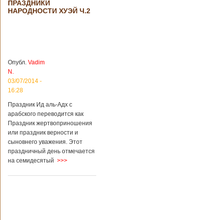
ПРАЗДНИКИ
происшествия
НАРОДНОСТИ ХУЭЙ Ч.2
Подробнее...
Опубликовано
28/03/2018 - 1:14
Билеты на
туристические
объекты в
Руководство
Китае могут
КНР
стать дешевле
рассматривает
Опубл.
Vadim
возможность
N.
снижения
03/07/2014 -
стоимости входных
16:28
билетов на
большую часть
Праздник Ид аль-Адх с
туристических
арабского переводится как
объектов Китая.
Праздник жертвоприношения
Пишет об этом
или праздник верности и
издание South
сыновнего уважения. Этот
China Morning Post.
праздничный день отмечается
Как сказано в
на семидесятый
>>>
сообщении,
решение снизить
размер оплаты –
это результат
недовольства
туристов. Также это
должно