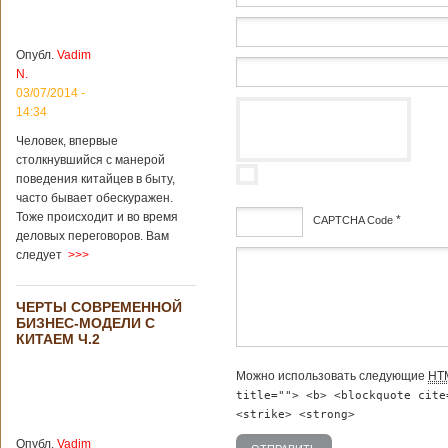
институт
археологии и
культурных
Опубл.
Vadim
реликвий. Площадь
N.
участка, на
котором добывали
03/07/2014 -
бирюзу, составляет
14:34
более 8
Человек, впервые
квадратных
столкнувшийся с манерой
километров.
Сообщается, что
поведения китайцев в быту,
рудник состоит из
часто бывает обескуражен.
функциональных
Тоже происходит и во время
*
CAPTCHA Code
зон для
деловых переговоров. Вам
Подробнее...
следует
>>>
Опубликовано
дсф
12/02/2019 - 10:40
Удивительные
для туристов
ЧЕРТЫ СОВРЕМЕННОЙ
вещи в Китае
Традиции и
БИЗНЕС-МОДЕЛИ С
образ жизни
КИТАЕМ Ч.2
жителей Китая
существенно
Можно использовать следующие
HT
отличаются от
title=""> <b> <blockquote cite
европейского быта.
Мы собрали для
<strike> <strong>
вас информацию о
Опубл.
Vadim