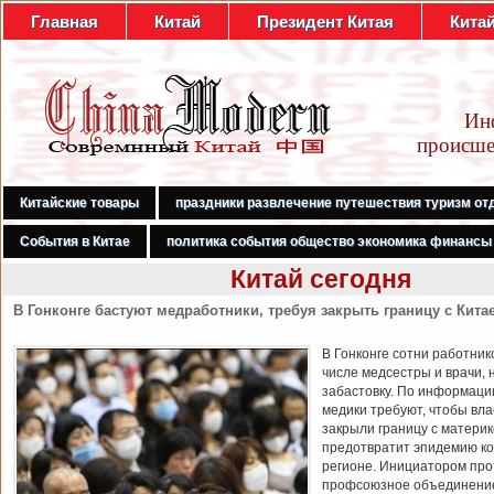
Главная
Китай
Президент Китая
Кита
Ин
происше
Китайские товары
праздники развлечение путешествия туризм от
События в Китае
политика события общество экономика финансы
Китай сегодня
В Гонконге бастуют медработники, требуя закрыть границу с Кита
В Гонконге сотни работник
числе медсестры и врачи, 
забастовку. По информаци
медики требуют, чтобы вл
закрыли границу с материк
предотвратит эпидемию ко
регионе. Инициатором про
профсоюзное объединени