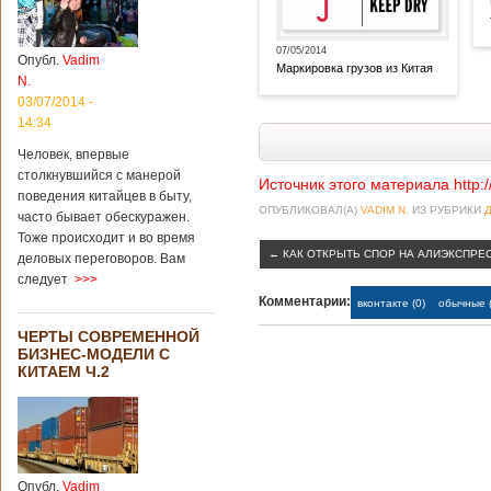
07/05/2014
Опубл.
Vadim
Маркировка грузов из Китая
N.
03/07/2014 -
14:34
Человек, впервые
столкнувшийся с манерой
Источник этого материала http:
поведения китайцев в быту,
ОПУБЛИКОВАЛ(А)
VADIM N.
ИЗ РУБРИКИ
часто бывает обескуражен.
Тоже происходит и во время
←
КАК ОТКРЫТЬ СПОР НА АЛИЭКСПРЕС
деловых переговоров. Вам
следует
>>>
Комментарии:
вконтакте (0)
обычные (
ЧЕРТЫ СОВРЕМЕННОЙ
БИЗНЕС-МОДЕЛИ С
КИТАЕМ Ч.2
Опубл.
Vadim