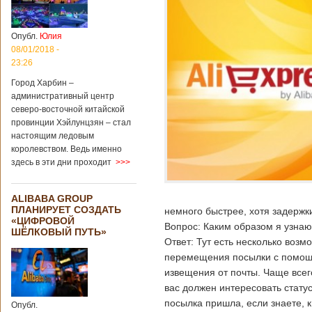
Опубл.
Юлия
08/01/2018 -
23:26
Город Харбин –
административный центр
северо-восточной китайской
провинции Хэйлунцзян – стал
настоящим ледовым
королевством. Ведь именно
здесь в эти дни проходит
>>>
ALIBABA GROUP
ПЛАНИРУЕТ СОЗДАТЬ
немного быстрее, хотя задержк
«ЦИФРОВОЙ
Вопрос: Каким образом я узнаю
ШЁЛКОВЫЙ ПУТЬ»
Ответ: Тут есть несколько воз
перемещения посылки с помощь
извещения от почты. Чаще всег
вас должен интересовать статус
посылка пришла, если знаете, 
Опубл.