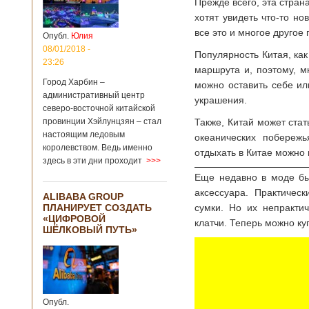
Прежде всего, эта стран
больницы Гонконга
хотят увидеть что-то н
Подробнее...
Опубликовано
все это и многое другое 
04/02/2020 - 15:45
Третий год
Опубл.
Юлия
подряд Китай
08/01/2018 -
Популярность Китая, ка
становится
23:26
маршрута и, поэтому, м
самым
Город Харбин –
можно оставить себе ил
крупным
административный центр
торговым
украшения.
северо-восточной китайской
партнером
провинции Хэйлунцзян – стал
Также, Китай может стат
Германии
настоящим ледовым
океанических побережь
Как
королевством. Ведь именно
свидетельствуют
отдыхать в Китае можно 
здесь в эти дни проходит
>>>
данные, которые
были
Еще недавно в моде бы
обнародованы
аксессуара. Практичес
ALIBABA GROUP
Федеральным
ПЛАНИРУЕТ СОЗДАТЬ
сумки. Но их непракти
статистическим
«ЦИФРОВОЙ
ведомством
клатчи. Теперь можно ку
ШЁЛКОВЫЙ ПУТЬ»
Германии, в 2018
году статус самого
крупного торгового
партнера страны
остается за
Китаем, причем это
Опубл.
уже третий год