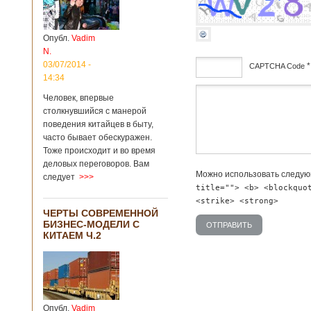
институт
археологии и
культурных
Опубл.
Vadim
реликвий. Площадь
N.
участка, на
котором добывали
03/07/2014 -
*
CAPTCHA Code
бирюзу, составляет
14:34
более 8
дсф
Человек, впервые
квадратных
столкнувшийся с манерой
километров.
Сообщается, что
поведения китайцев в быту,
рудник состоит из
часто бывает обескуражен.
функциональных
Тоже происходит и во время
зон для
деловых переговоров. Вам
Подробнее...
Можно использовать следу
следует
>>>
Опубликовано
title=""> <b> <blockquo
12/02/2019 - 10:40
Удивительные
<strike> <strong>
для туристов
ЧЕРТЫ СОВРЕМЕННОЙ
вещи в Китае
БИЗНЕС-МОДЕЛИ С
КИТАЕМ Ч.2
Традиции и образ
жизни жителей
Опубл.
Vadim