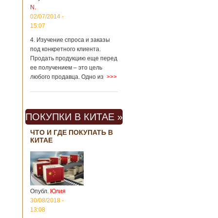
Китая существенно
N.
отличаются от
02/07/2014 -
европейского быта.
15:07
Мы собрали для
вас информацию о
4. Изучение спроса и заказы
вещах, которые
под конкретного клиента.
больше всего
Продать продукцию еще перед
удивляют туристов
ее получением – это цель
в Поднебесной.
любого продавца. Одно из
>>>
Металлодетекторы
в метрополитене В
Пекине или
Шанхае терактов
не было, да и весь
ПОКУПКИ В КИТАЕ »
Китай в этом
отношении
ЧТО И ГДЕ ПОКУПАТЬ В
считается
КИТАЕ
благополучным
государством. Но в
метрополитене
Шанхая или
Подробнее...
Опубликовано
Опубл.
Юлия
23/09/2018 - 13:07
В Китае
появился на
30/08/2018 -
свет ребенок
13:08