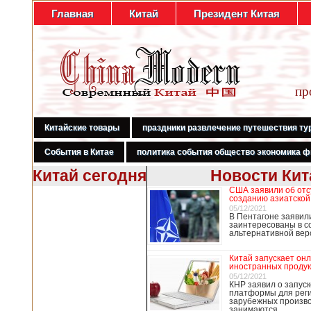
Главная
Китай
Президент Китая
пр
Китайские товары
праздники развлечение путешествия ту
События в Китае
политика события общество экономика ф
Китай сегодня
Новости Кит
США заявили об отс
В Гонконге
созданию азиатской
бастуют
05/12/2021
В Пентагоне заявил
медработники,
заинтересованы в с
требуя закрыть
альтернативной ве
границу с
Китаем
Китай запускает он
иностранных продук
05/12/2021
КНР заявил о запуск
платформы для рег
В Гонконге сотни
зарубежных произво
работников
занимаются …