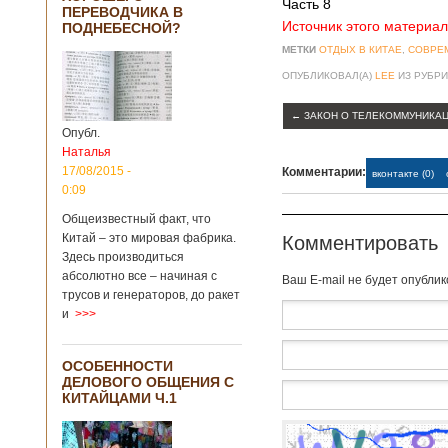
Часть 8
Опубликовано
ПЕРЕВОДЧИКА В
21/02/2019 - 22:26
В Китае найден
Источник этого материал
ПОДНЕБЕСНОЙ?
древний
МЕТКИ
ОТДЫХ В КИТАЕ
,
СОВРЕ
крупный
бирюзовый
ОПУБЛИКОВАЛ(А)
LEE
ИЗ РУБР
рудник
←
ЗАКОН О ТЕЛЕКОММУНИКАЦ
Опубл.
Наталья
Китайским
17/08/2015 -
Комментарии:
вконтакте (0)
археологам
0:09
удалось
обнаружить
Общеизвестный факт, что
крупнейший рудник
Китай – это мировая фабрика.
Комментировать
по добыче бирюзы
Здесь производиться
на территории
абсолютно все – начиная с
Baш E-mail не будет опубли
Синьцзян-
трусов и генераторов, до ракет
Уйгурского
и
>>>
автономного
района, что на
северо-западе
ОСОБЕННОСТИ
Китая. Об этом
ДЕЛОВОГО ОБЩЕНИЯ С
сообщает
КИТАЙЦАМИ Ч.1
агентство Синьхуа,
ссылаясь на
Синьцзянский