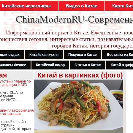
Китайские иероглифы
Видео о Китае
Карта Ки
ChinaModernRU-Современ
Информационный портал о Китае. Ежедневные ново
оисшествия сегодня, интересные статьи, познавательны
городов Китая, история государс
ризм отдых
Китайская кухня
Покупки в Китае
Доставка из К
инансы бизнес
Китайский юмор
Статьи о Китае
Китай в цифр
ая
Китай в картинках (фото)
утствии планов по
 вариации НАТО
и, что США не
оздании
рсии НАТО …
лайн-платформу для
тов питания
е своей онлайн-
истрации
дителей, которые