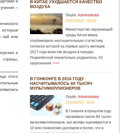
дартами и
В КИТАЕ УХУДШАЕТСЯ КАЧЕСТВО
ВОЗДУХА
 учения –
Опубл.
Administrator
20/07/2017 - 14:25
тического
Министерство окружающей
, которые
среды Китая вчера
й чай или
опубликовало неутешительную статистику,
согласно которой за первые шесть месяцев
2017 года качество воздуха в городах
морских и
Поднебесной значительно ухудшилось. От
 страны,
загрязнения
>>>
ца этого
В ГОНКОНГЕ В 2016 ГОДУ
ительные
НАСЧИТЫВАЛОСЬ 60 ТЫСЯЧ
МУЛЬТИМИЛЛИОНЕРОВ
оявились
Опубл.
Administrator
21/04/2017 - 9:45
В Гонконге в прошлом году
проживало около 60 тысяч
мультимиллионеров, чьи активы оцениваются в
10 млн гонконгских долларов и более, что в