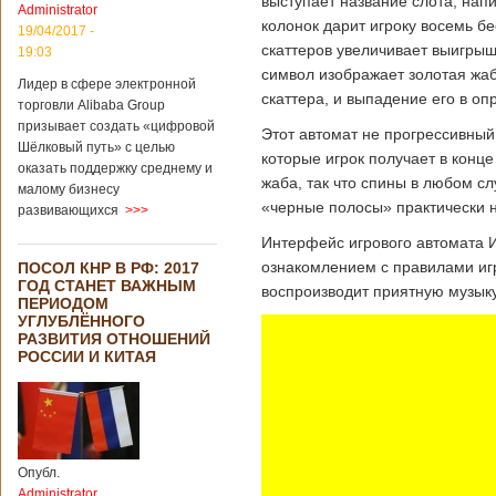
выступает название слота, нап
Administrator
колонок дарит игроку восемь б
19/04/2017 -
скаттеров увеличивает выигрыш
19:03
символ изображает золотая жаб
Лидер в сфере электронной
скаттера, и выпадение его в о
торговли Alibaba Group
призывает создать «цифровой
Этот автомат не прогрессивный
Шёлковый путь» с целью
которые игрок получает в конце
оказать поддержку среднему и
жаба, так что спины в любом 
малому бизнесу
«черные полосы» практически н
развивающихся
>>>
Интерфейс игрового автомата Ин
ознакомлением с правилами игр
ПОСОЛ КНР В РФ: 2017
ГОД СТАНЕТ ВАЖНЫМ
воспроизводит приятную музыку
ПЕРИОДОМ
УГЛУБЛЁННОГО
РАЗВИТИЯ ОТНОШЕНИЙ
РОССИИ И КИТАЯ
Опубл.
Administrator