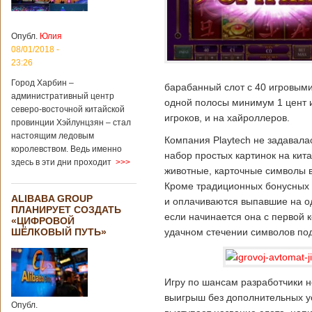
Опубл.
Юлия
08/01/2018 -
23:26
Город Харбин –
барабанный слот с 40 игровыми
административный центр
одной полосы минимум 1 цент и
северо-восточной китайской
игроков, и на хайроллеров.
провинции Хэйлунцзян – стал
настоящим ледовым
Компания Playtech не задавала
королевством. Ведь именно
набор простых картинок на кит
здесь в эти дни проходит
>>>
животные, карточные символы 
Кроме традиционных бонусных 
ALIBABA GROUP
и оплачиваются выпавшие на од
ПЛАНИРУЕТ СОЗДАТЬ
если начинается она с первой 
«ЦИФРОВОЙ
ШЁЛКОВЫЙ ПУТЬ»
удачном стечении символов под
Игру по шансам разработчики н
выигрыш без дополнительных ус
Опубл.