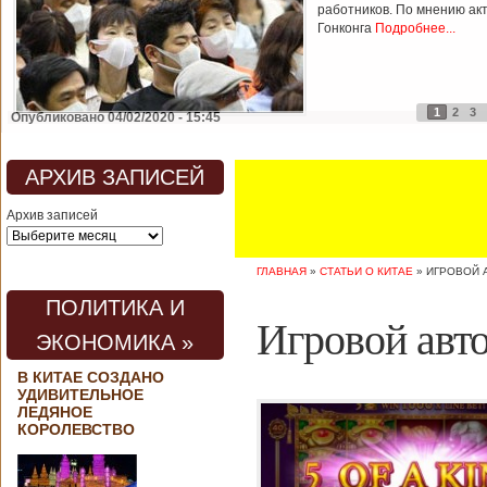
работников. По мнению ак
Гонконга
Подробнее...
1
2
3
Опубликовано 04/02/2020 - 15:45
АРХИВ ЗАПИСЕЙ
Архив записей
ГЛАВНАЯ
»
СТАТЬИ О КИТАЕ
»
ИГРОВОЙ А
ПОЛИТИКА И
Игровой авто
ЭКОНОМИКА »
В КИТАЕ СОЗДАНО
УДИВИТЕЛЬНОЕ
ЛЕДЯНОЕ
КОРОЛЕВСТВО