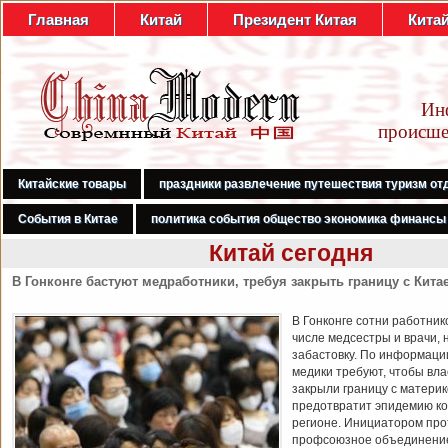
Главная
Китай
Президент Китая
Кита
Ин
происше
Китайские товары
праздники развлечение путешествия туризм от
События в Китае
политика события общество экономика финансы
Китай сегодня
В Гонконге бастуют медработники, требуя закрыть границу с Кита
В Гонконге сотни работник
числе медсестры и врачи, 
забастовку. По информаци
медики требуют, чтобы вл
закрыли границу с материк
предотвратит эпидемию ко
регионе. Инициатором про
профсоюзное объединени