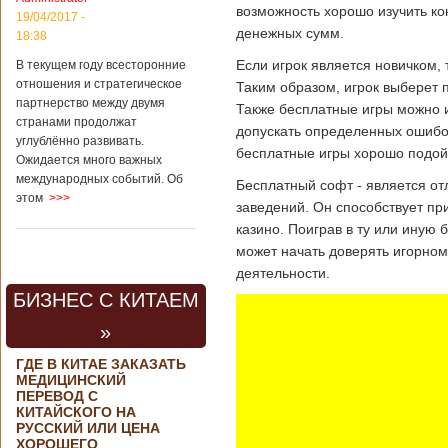
возможность хорошо изучить ко
19/04/2017 -
денежных сумм.
18:38
Если игрок является новичком, 
В текущем году всесторонние
отношения и стратегическое
Таким образом, игрок выберет 
партнерство между двумя
Также бесплатные игры можно и
странами продолжат
допускать определенных ошибок.
углублённо развивать.
бесплатные игры хорошо подойд
Ожидается много важных
международных событий. Об
Бесплатный софт - является о
этом
>>>
заведений. Он способствует пр
казино. Поиграв в ту или иную 
может начать доверять игорном
деятельности.
БИЗНЕС С КИТАЕМ
»
ГДЕ В КИТАЕ ЗАКАЗАТЬ
МЕДИЦИНСКИЙ
ПЕРЕВОД С
КИТАЙСКОГО НА
РУССКИЙ ИЛИ ЦЕНА
ХОРОШЕГО