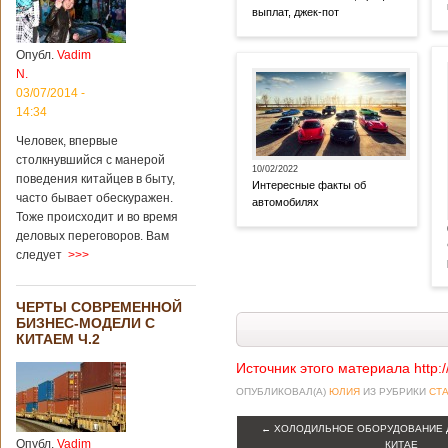
выплат, джек-пот
Опубл.
Vadim
N.
03/07/2014 -
14:34
Человек, впервые
столкнувшийся с манерой
10/02/2022
поведения китайцев в быту,
Интересные факты об
часто бывает обескуражен.
автомобилях
Тоже происходит и во время
деловых переговоров. Вам
следует
>>>
ЧЕРТЫ СОВРЕМЕННОЙ
БИЗНЕС-МОДЕЛИ С
КИТАЕМ Ч.2
Источник этого материала http:
ОПУБЛИКОВАЛ(А)
ЮЛИЯ
ИЗ РУБРИКИ
СТА
←
ХОЛОДИЛЬНОЕ ОБОРУДОВАНИЕ Д
Опубл.
Vadim
КИТАЕ