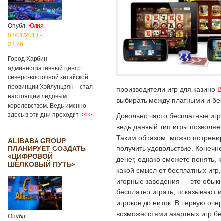
Опубл.
Юлия
08/01/2018 -
23:26
Город Харбин –
административный центр
северо-восточной китайской
провинции Хэйлунцзян – стал
производители игр для казино
В
настоящим ледовым
выбирать между платными и бе
королевством. Ведь именно
здесь в эти дни проходит
>>>
Довольно часто бесплатные игр
ведь данный тип игры позволяет 
Таким образом, можно потренир
ALIBABA GROUP
ПЛАНИРУЕТ СОЗДАТЬ
получить удовольствие. Конечн
«ЦИФРОВОЙ
денег, однако сможете понять, 
ШЁЛКОВЫЙ ПУТЬ»
какой смысл от бесплатных игр,
игорные заведения — это обыкн
бесплатно играть, показывают 
игроков до ниток. В первую оч
возможностями азартных игр бе
Опубл.