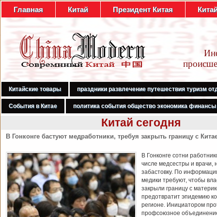
Главная
Китай
Президент Китая
Кита
Ин
происше
Китайские товары
праздники развлечение путешествия туризм от
События в Китае
политика события общество экономика финансы
Китай сегодня
В Гонконге бастуют медработники, требуя закрыть границу с Кита
В Гонконге сотни работник
числе медсестры и врачи, 
забастовку. По информаци
медики требуют, чтобы вл
закрыли границу с материк
предотвратит эпидемию ко
регионе. Инициатором про
профсоюзное объединени