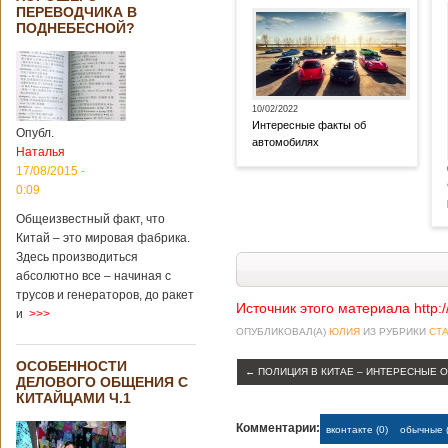
ПЕРЕВОДЧИКА В
ПОДНЕБЕСНОЙ?
10/02/2022
Интересные факты об
Опубл.
автомобилях
Наталья
17/08/2015 -
0:09
Общеизвестный факт, что
Китай – это мировая фабрика.
Здесь производиться
абсолютно все – начиная с
трусов и генераторов, до ракет
Источник этого материала http:
и
>>>
ОПУБЛИКОВАЛ(А)
ЮЛИЯ
ИЗ РУБРИКИ
СТА
ОСОБЕННОСТИ
←
ПОЛИЦИЯ В КИТАЕ – ИНТЕРЕСНЫЕ 
ДЕЛОВОГО ОБЩЕНИЯ С
КИТАЙЦАМИ Ч.1
Комментарии:
вконтакте (0)
обычные (