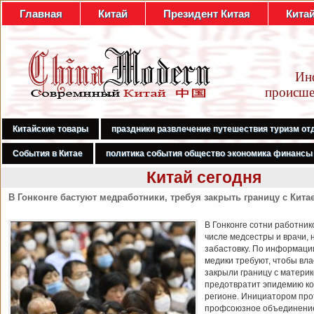
Главная
Китай
Президент Китая
Кита
Ин
происше
Китайские товары
праздники развлечение путешествия туризм от
События в Китае
политика события общество экономика финансы
Китай сегодня
В Гонконге бастуют медработники, требуя закрыть границу с Кита
В Гонконге сотни работник
числе медсестры и врачи, 
забастовку. По информаци
медики требуют, чтобы вл
закрыли границу с материк
предотвратит эпидемию ко
регионе. Инициатором про
профсоюзное объединени