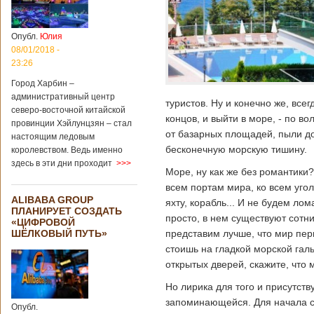
Опубл.
Юлия
08/01/2018 -
23:26
Город Харбин –
административный центр
туристов. Ну и конечно же, всегд
северо-восточной китайской
концов, и выйти в море, - по 
провинции Хэйлунцзян – стал
от базарных площадей, пыли до
настоящим ледовым
бесконечную морскую тишину.
королевством. Ведь именно
здесь в эти дни проходит
>>>
Море, ну как же без романтики?
всем портам мира, ко всем угол
ALIBABA GROUP
яхту, корабль... И не будем ло
ПЛАНИРУЕТ СОЗДАТЬ
просто, в нем существуют сотн
«ЦИФРОВОЙ
ШЁЛКОВЫЙ ПУТЬ»
представим лучше, что мир перв
стоишь на гладкой морской галь
открытых дверей, скажите, что
Но лирика для того и присутств
запоминающейся. Для начала 
Опубл.