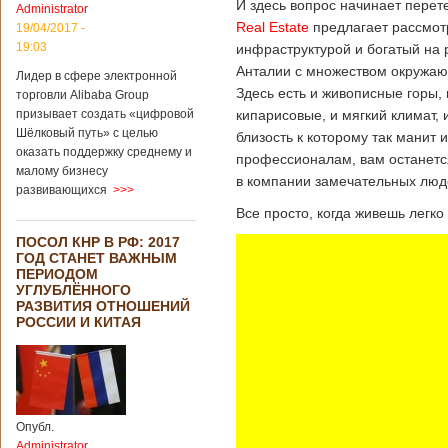
И здесь вопрос начинает перете
Administrator
Real Estate
предлагает рассмот
19/04/2017 -
19:03
инфраструктурой и богатый на 
Анталии с множеством окружаю
Лидер в сфере электронной
Здесь есть и живописные горы,
торговли Alibaba Group
призывает создать «цифровой
кипарисовые, и мягкий климат, 
Шёлковый путь» с целью
близость к которому так манит 
оказать поддержку среднему и
профессионалам, вам останетс
малому бизнесу
в компании замечательных люд
развивающихся
>>>
Все просто, когда живешь легко
ПОСОЛ КНР В РФ: 2017
ГОД СТАНЕТ ВАЖНЫМ
ПЕРИОДОМ
УГЛУБЛЁННОГО
РАЗВИТИЯ ОТНОШЕНИЙ
РОССИИ И КИТАЯ
Опубл.
Administrator